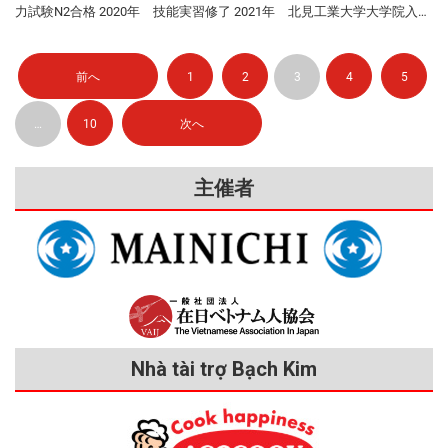
す。一番大きな都市の方がいいと思って東京を選ぶ人も多いですが、大
日本人から私の携帯電話に電話がかかり、職場の責任者の許可を取って
の影響でベトナムへの航空券が手に入らなか
（みむろとじ）と平等院に行きました。 VYSAの活動で知り合った友だ
VND（2022年3月4日現在） 収入：¥80,000~¥90,000 アルバイト1件（飲
阪の住みやすさや人情は外国人にとって大変ありがたく、東京を選んだ
から先方に出向きます。「禁煙」「ポイ捨て禁止」など社内掲示物の翻
ったので、チケットが取れるまで友人のミン
ちと電車を乗り継いで奈良県の長谷寺（はせでら）に行ったこともあり
食店） ¥80,000 支出：¥136,000 家賃（ワンルーム） ¥18,000 授業料（割
友だちで「大阪にすればよかった」と悔やんでいる人が結構たくさんい
訳もときどきやります。多くの方から頼りにされ、やりがいを感じてい
君（仮名）の家に泊めてもらうことにしまし
ます。不便な場所にありますが、とてもステキなお寺でした！ 在日ベ
引後） ¥67,000 電気・ガス・水道 ¥13,000 携帯電話（LINEモバイル）
ます。 external link Yoko 日本語センター（ベトナム語） 日本語学校の
ます。 日本での職場選びで大切なこと 私の部屋。会社が家賃の半額を
た。彼は日本で知り合った友人で、別の会社
前へ
1
2
3
4
5
トナム学生青年協会 私の家計簿（１カ月の平均） ※100円＝19,900
¥3,000 Wi-Fi ¥4,000 健康保険 ¥4,000 食材費 ¥12,000 外食費・交通費・雑
選び方 アークのクラスメートたち〈2018年〉 日本語センターで「なる
を失踪し、東京に住んでいました。私は電車
負担。 私たちエンジニアは日本で自由に転職できるので、もっと時給
VND（2022年3月10日現在） 収入：120,000円 日本政府の奨学金
費 ¥15,000 毎月の差額：▲¥46,000～¥56,000 ※仕送りと夏休みなどに長
を約3時間乗り継いで彼のところに行きまし
べくベトナム人が少ない日本語学校を紹介してください」とお願いし、
の高い仕事を見つけて転職した元同僚もいます。私の時給は最初は
…
10
次へ
¥120,000 支出：110,000円 家賃（留学生寮） ¥13,000 授業料（無料） ¥0
た。彼は不法就労をしている様子でしたが、
く働いて補てん ベトナム人コミュニティ ベトナム人との交流は日本語
「アークアカデミー日本語学校」を紹介されました。私は2017年7月に
1,000円で今は1,150円です。本当はもう少し上がる予定でしたが、新型
電気・ガス・水道 ¥6,000 携帯電話（SIM使わず） ¥0 Wi-Fi ¥1,000 食材
私は早く帰国したいので働きませんでした。
学校の同級生が中心ですが、VYSA北海道の活動にも参加しています。
来日し、アークに入学しました。アークでは1クラス10～15人で、どの
コロナの影響で昇給が少し滞っています。しかし、私の知り合いで、新
しかし、航空券はなかなか買えず、2021年1
費・外食費 ¥40,000 教材費、交通費、雑費 ¥50,000 差額：10,000円 ※旅
最初は、2019年10月に札幌市内の公園で開かれた「ベトナムフェステ
主催者
クラスにもベトナム人は1、2人だけでした。クラスメートの国籍はノル
型コロナの影響で失業しアルバイト生活を送っている在日ベトナム人も
月に入ると、所持金は約5万円しか残っていま
行などに利用 私の好きな京都のスポット 蹴上げインクライン 私は留学
ィバルin 札幌」＝写真＝で、アオザイを着て踊ったりベトナム料理を売
ウェー、スペイン、韓国、インドネシア、台湾などで、授業以外でも日
いますし、給料が激減した人もいます。これに比べ、シューワCPは正
せんでした。 「日越ともいき支援会」に助け
中、祇園や清水寺、八坂神社、平安神宮、鴨川など、京都市内のさまざ
ったりしました。VYSAのFacebookを見て友人と一緒に申し込みまし
本語で会話するしかありません。当時の仲間とは今もLINE（日本語）で
られ external link KOKORO｜日越ともいき支
社員として私たちの基本給を保証してくれます。例えば、他社に派遣さ
まな観光名所に自転車で行きました。また、寮に近い南禅寺や蹴上（け
た。準備や練習のために何度も集まり、打ち上げ会にも参加しました。
連絡を取り合っています。 アークの学校行事で日本文化体験〈2018
援会 そんなとき、ミン君が「NPO法人日越と
れている仲間が派遣先での仕事が減り、派遣先からシューワCPに入る
あげ）インクライン、平安神宮などには、よく歩いて行きました。これ
これをきっかけにVYSAのイベントによく参加しています。ベトナム人
もいき支援会」のことを聞いて私に教えてく
年〉 初年度にアークに支払ったのは合計820,000円（約170,000,000
お金が激減した場合でも、仲間の基本給を保証してくれました。 ま
らの名所を私なりにランキングすると次の通りです。 ① 鴨川：特に桜
れました。2021年1月、私は支援会にベトナ
の友だちが増えますし、先輩留学生にいろいろなことを教えてもらえま
VND）で、内訳は選考料30,000円、入学金70,000円、授業料（1年）
た、シューワCPには社員寮があり、家賃の半額を会社が負担してくれ
ム語でメッセージを送り、事務所を訪ねまし
の咲く季節は本当にきれいです。川を眺めているだけで気持ちが落ち着
す。イベントのとき以外にも飲み会があります。 external link 在日ベト
720,000円でした。アークでは欧米人の生徒が多く、彼らは要望を学校
ます。私はトランスジェンダーで、男性ホルモンを注射するために2週
た。すると、その日から支援会のシェルター
きます。 ② 平安神宮と岡崎公園：巨大な鳥居と疎水（水路）沿いの散
ナム人学生青年協会（VYSA） 北海道での暮らし ときどき大雪の日があ
や教師にしっかり伝えるので、先生方の教え方や対応がとてもていねい
間ごとに京都のクリニックに行くのですが、最初の寮からは駅まで遠く
に無料で住めることになり、数十人の元実習
歩道を楽しめます。桜もたくさんあります。 ③ 南禅寺と蹴上インクラ
Nhà tài trợ Bạch Kim
ります スクーター 日本でスクーターの運転免許を取って乗っている友
でした。授業の中で特に良かったのはシャドーイングでした。 なお、
通院に不便だったので、会社に相談すると、駅に近い寮に移してくれま
生と共同生活を送りました。 私は支援会で約
イン：蹴上は超有名インスタスポット。南禅寺は四季を通じて趣があり
だちが東京や大阪に３、４人います。私もスクーター購入を検討しまし
来日前の7カ月間、仕事をしながら夜間に「ドンズー日本語学校」に通
2カ月間、毎日、日本語の授業を受け、自習も
した。このように、社員の生活を大事に考えてくれるかどうかが目先の
ます。 ④ 祇園エリアと八坂神社 ⑤ 清水寺 鴨川 平安神宮 まとめ 奈良県
たが、北海道では冬に路面が凍ってバイクに乗れないので、あきらめま
何時間もしました。その間、支援会は外国人
いました。週3回（1回1時間半）で7カ月間の授業料は6,000,000
時給より大事だと思います。 「日本」との出会い アルバイト先の日本
の長谷寺 新型コロナの影響で留学プログラムの多くが制限または中止
した。 留学生に自転車プレゼント 札幌市は留学生に自転車をプレゼン
技能実習機構（OTIT）や以前の組合、入管と
VND（約28,900円）で、日本語能力試験（JLPT）のN５コースを終え、
料理店の前で同僚と〈ハノイで2015年〉 私が日本に興味を持ったの