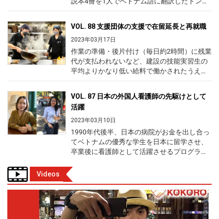
VOL. 88 支援団体の支援で在留延長と再就職
2023年03月17日
作業の準備・後片付け（毎日約2時間）に残業
代が支払われないなど、建設の技能実習生の
平均よりかなり低い給料で働かされたうえ、
職場での暴力・暴言もあって失踪したフイさ
ん。一度は日本が大嫌いになりましたが、支
VOL. 87 日本の外国人看護師の先駆けとして
援団体のサポートで日本滞在を延長して働
活躍
き、特定技能の試験にも合格しました。 今回
の先輩 カ・チャン・ホアン・フイさん 2013
2023年03月10日
年高校卒業〈ホーチミン市〉 2013年観光バス
1990年代後半、日本の病院がお金を出し合ってベトナムの優秀な学生を日本に留学させ、卒業後に看護師として活躍させるプログラムがありました。トゥイさんはそのメンバーに選ばれて来日。日本にベトナム人留学生がまだほとんどいなかった時代に、彼女はどのように勉強し生活したのでしょうか？ 今回の先輩 ルー・ティ・トゥイさん 1998年高校卒業〈ナムディン省〉 1998年日本語センター入学〈ハノイ〉 2001年看護専門学校入学〈東京都〉 2004年専門学校卒業、板倉病院勤務〈千葉県〉 2009年治験コーディネート会社に勤務〈茨城県〉 2010年同社ハノイ駐在員事務所長〈ハノイ〉 2017年グランソール・ベトナム勤務〈現在も〉 2019年Chu Van An大学入学（経営管理） 2021年グリーンコネクション・ベトナム設立 2022年大学卒業 〈1980年生まれ、ナムディン省出身〉 ◆このページの内容 • ベトナムで医大に合格 • 看護師養成のための無料留学 • 日本の看護学校に留学 • 昔の留学生の苦労 • 留学生活とアルバイト • 私の家計簿 • 日本の病院で看護師 • 治験コーディネーターに転職 • 別の日系企業に転職 • グリーンコネクション事業 ベトナムで医大に合格 高校の先生や仲間たち（前列左から2番目が私） 私の故郷（ナムディン省）では医療体制が乏しく、小学2年生のときに腹痛で保健所に行くと、看護師（男性）はトランプに興じており、30分ぐらい待たされました。その後、やっと医師の診察を受け、バナナを1本もらって帰宅しました。私は自分が医師になって医師不足を補いたいと思い、高校卒業前に2つの医大を受験し、タイビン医科大に合格しました。しかし、第一志望のハノイ医科大では補欠合格候補にとどまりました。 看護師養成のための無料留学 AHPの級友や先生たちとハノイの教室で そのころ、ハノイ医大の補欠合格候補の一部にAHPという日本のNPO法人から無料留学プログラムの案内が郵送されてきました。その内容は以下のようなものでした。 ❶ AHPの選考に合格したら日本語を17カ月間勉強する ❷ 日本語能力試験で2級（今のN２）以上になったら、日本で看護専門学校を受験。 ❸ 合格したら看護学校で３年間勉強。 ❹ 卒業後、AHPが指定する病院で4年以上働く。 授業料や渡航費、生活費はAHPから支給されます。今のEPA（経済連携協定）の看護師養成制度に近いものですが、当時その制度はありませんでした。そこで、日本各地の計14病院が費用を出してAHPに運営を委託し、外国人看護師を養成する取り組みを日本で初めて行っていたのです。 AHP同窓生の食事会〈ハノイで2023年〉 このプログラムは8年続き、私はAHPの選考（高校の成績、英語の試験、面接）に合格して4期生として日本語の勉強を始めました。タイビン医大に合格していましたが、当時、ベトナムから海外留学できる人はとても少なかったので、留学のチャンスをつかんで日本で看護師になろうと決めたのです。 選考に合格後ハノイで17カ月間、日本語や数学、英語など1日約８時間の授業があり、夜も2、3時間自習をしました。数学や生物の問題自体は難しくなかったのですが、受験に備えて日本語の問題を解くので、問題の意味を理解するのが大変でした。そして、同期生56人のうち日本語能力試験１～２級（今のN１・N２）に合格して日本に行ったのは約20人でした。ただし、私を含む数人は最初の看護学校受験はうまくいかず、いったんベトナムに戻ってもう1年勉強することになりました。 日本の看護学校に留学 日本人の級友たちと看護学校で（右端が私） 私は2001年に東京都立北多摩看護専門学校に合格し、あこがれの留学が始まりました。しかし、日本語能力試験1級の私も最初は授業の半分ぐらいしかわからず、先生が話す医療用語をメモしては、後で意味を調べました。当時は電子辞書やネット辞書がなかったので、紙の医療事典で時間をかけて調べました。 私は最初、自分の日本語を日本人の級友たちに聞かれるのを恥ずかしく感じました。しかし、学校が４、５人の実習グループを作ってくれたので、その中では積極的に会話できるようになりました。当時、看護学校の留学生はとても珍しかったので、皆が親切にしてくれました。こうして日本人の友だちがたくさんでき、放課後も日本人とつるむようにしました。すると、友だちと過ごす時間が楽しくなりました。 昔の留学生の苦労 仲良くなった日本人の級友たち 当時、この学校にAHP留学生はほかに3人いましたが、先輩2人は途中で退学しました。私は授業で分からない言葉があると、周りの人たちにすぐに質問しました。そのお礼に彼女たちを自宅に招いてベトナム料理をふるまい、泊まってもらったこともあります。私はこうして周囲に溶け込むことができました。しかし、そこまで積極的になれない留学生はストレスをため、行き詰まってしまったのかも知れません。 当時は、どの学校も留学生サポートが不十分だったという事情もあります。受験に合格しても、留学生を受け入れる態勢が整っていないからという理由で入学できないAHP学生もいました。また、AHP学生を1人入学させたものの、サポートが大変なので翌年から受け入れをやめた学校もありました。 留学生活とアルバイト アルバイト仲間と飲み会 私はJR武蔵小金井駅（東京都）の近くに住んでいましたが、当時は地元にベトナム人がほとんどいませんでした。家族が恋しいのに、まだインターネットが普及しておらず、高い料金で家族に国際電話をかけられるのはごくたまにだけでした。また、私は日本食が苦手で、最初はカップラーメンばかり食べていました。そして、カップラーメンにあきると、今度はマクドナルドに通い詰めました。 来日して1年近くたつと、週末に長時間勉強しなくても授業についていけるようになったので、アルバイトを始めました。求人情報誌で見つけた衣料品店で土・日曜に8時間ずつ働き、接客やズボンのすそ上げ（ミシン縫い）を担当しました。同僚の日本人たちとも仲良くなりました。 私の家計簿（1カ月の平均） ※看護学校2年目 ※100円＝約18,003 VND(2023年2月9日現在) 収入：156,000円 AHPから支給される生活費 ¥66,000 AHPからの家賃補助 ¥15,000 給料 ¥75,000 ※アルバイト1件（衣料品店） 支出：98,000円 看護学校の授業料 ¥0 ※AHPが代わりに負担 家賃 ¥25,000 ※2年目は1人暮らし 電気・ガス・水道 ¥8,000 携帯電話 ¥5,000 食費 ¥25,000 ※主に自炊。昼も自分で作った弁当を持参。 交際費 ¥15,000 雑費 ¥20,000 ※衣類、教材、交通費、化粧品など 毎月の差額（貯金）：58,000円 日本の病院で看護師 2004年に看護学校を卒業した私は千葉県の板倉病院で働き始め、9カ月目に、希望していたオペ室（手術室）に配属されました。そこには日本人の厳しい先輩がいましたが、彼女は、私が仕事の手順をメモすると、内容をチェックして修正してくれました。医療でいいかげんな仕事は厳禁ですが、彼女の仕事ぶりを見て、厳しい姿勢で医療に向かうことの大切さを学びました。また、ほかの先輩たちも親切で、指示が分からないときに繰り返し聞いても嫌な顔をしませんでした。 私の在職中、板倉病院にAHPの看護師は一番多いときで7人おり、同じ2階建てアパート（部屋は別々）に住んで仲良く暮らしました。また、私は日本人スタッフ（看護師、介護福祉士、事務職）数人とも仲良くなり、よく2、3人で食事や買い物、ドライブ、映画などに出かけました。 治験コーディネーターに転職 東京のベトナム大使館に婚姻届け（左） 板倉病院時代、私はできたばかりの在日ベトナム学生青年協会(VYSA)のスタッフとして交流会などのイベントを手伝っていました。すると、ベトナム人仲間が増え、友人宅での食事会で知り合った男性と2009年に結婚しました。そのとき彼は日本の大学院生で、結婚後、日本で就職しました。 また、結婚と同時に4年半働いた板倉病院を退職し、薬の治験をコーディネートする会社に転職しました。きっかけは、毎年東京で開かれるベトナムフェスティバルで知り合った日本人男性からの連絡でした。日本語を上手に話せて医療にくわしいベトナム人をこの会社が探しているとのことで、私のことを思い出して電話してきてくれたのです。私は彼の紹介でこの会社の社長に何度か会い、入社しました。 治験コーディネーターとして病院を訪問（茨城県で） 板倉病院は働きやすい職場でしたが、AHPの期間が終わったらキャリアアップのために別の道にチャレンジしようと思っていました。この会社は日本で治験のコーディネートをしていましたが、世界各国の新薬の治験データをベトナムで集めるという新規事業を計画していました。私は入社して1年半後、夫婦でベトナムに帰国し、同社のハノイ駐在員事務所長になりました。 私は、社長がベトナム保健省を訪問する際に同行するなど、関係機関に根気強く働きかけましたが、入社して8年経っても治験は実現できませんでした。ベトナムで治験のガイドラインが確立されておらず、医師に治験を依頼しても信頼性の高いデータを集められそうにないことが原因でした。 別の日系企業に転職
の添乗員〈タイニン省〉 2016年トラック運転
手〈ロンアン省〉 2019年送出機関で勉強〈ホ
ーチミン市〉 2019年来日→講習→技能実習
〈山梨県〉 2020年失踪し、友人宅に4カ月間
Videos
滞在〈東京〉 2021年日越ともいき支援会で保
護〈東京〉 2021年アルバイト〈北海道、長
野、鹿児島〉 2022年一時帰国 〈1995年生ま
れ、ホーチミン市出身〉 ◆このページの内容
• 日本語をほとんど学ばずに来日 • コンクリー