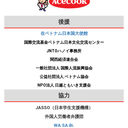
され、旅行にもほとんど行けませんでした。しかし、日本のトップ大学
連絡を取り、私が日本に残って働くためのさ
トしてくれます。学校を通じて申請します。ただし、かぎはかけましょ
N４コースの途中まで学んでから来日しました。 external link アークア
は、能塚洋一さんとの出会いからでした。大学時代、実家は裕福ではな
まざまな打ち合わせや手続きをしてくれまし
の一つで留学し、京都という素晴らしい町に住めたことは、かけがえの
う。来日して1年目、自転車にかぎをかけずにアパートの前に置いてい
カデミー日本語学校・大阪校（日本語） アルバイトで会話力向上 ホテ
かったので、学費は姉が出してくれましたが、生活費は自分で稼ぎまし
た。おかげで私は新型コロナに関連する特例
ない経験になりました。 私は帰国して半年後の2022年3月に大学を卒業
たら、夜に盗まれました。日本は安全な国ですが、最低限の注意は必要
ルで一緒に働いたおばさんや同僚たち〈2019年〉 私は初年度の留学費
た。大学2年のときは、家庭教師と日本料理店の店員をしました。料理
の在留資格を取得できました。この在留資格
後援
し、ハノイのIT企業で働いています。将来は、大学で日本語を教えるこ
です！ 落とした財布が戻ってきた！ ある日、買い物帰りに地下鉄の駅
用はベトナムで貯めたお金で払い、2年目（日本語学校半年、専門学校
店ではランチタイムに2時間だけ働き、店を手伝っていたビル管理会社
の期間は6カ月でしたが、その後2回更新で
とが夢です。これからも日本や日本語と関わっていきたいと思います。
で財布を落としました。帰宅して気付き、駅に戻って駅員さんに言う
半年）は、もともとの貯金と日本でのアルバイト収入で支払いました。
き、私は日本で約1年半、アルバイトをするこ
社長の能塚洋一さんと知り合いました。彼はアルバイト店員にもよく声
在ベトナム日本国大使館
今回の先輩 グエン・ティ・オアインさん 2017年高校卒業 2017年ハノイ
と、次の日に地下鉄から「財布が見つかりました」と電話がありまし
とができました。 漁業やレストランでアルバ
アルバイトはホテルのレストランでの仕事で、勤務時間は主に6:00から
をかけてくれ、焼肉店にも連れて行ってくれました。能塚さんの面倒見
国家大学・外国語大学・日本言語文化学部入学 2019年 明治大学の交流
国際交流基金ベトナム日本文化交流センター
イト 左：ホタテ貝。右：軽井沢。 ホタテの養
た。駅で受け取り、中に入っていた現金20,000円や在留カードは無事で
12:00か13:00までで、たまに夜も働きました。一緒に働いた年配の女性
のよさに感銘し、「こんな社会人になりたい」と思ったのが、私の日本
プログラムに参加〈東京、３週間〉 2020年 京都大学留学〈1年間〉
殖 日本に残って働けることになった私は、支
した！ 日本で初めて一人暮らしを体験し、最初は苦労もありました
たちがとても親切で、私が学校で習った言葉を職場で使って「今の使い
JNTOハノイ事務所
へのあこがれの始まりでした。 能塚さんや日本人客ともっとコミュニ
援会の紹介で北海道のホタテ養殖業者で2021
2021年 帰国 2022年 大学卒業（3月） 〈1997年生まれ、ハノイ出身〉 オ
が、バイト先でおばあさんたちにやさしくしてもらったり、財布を落と
方で合っていますか？」と聞くと、違っていれば細かく教えてくれまし
ケーションをしたいと思い、大学3年のときに「みんなの日本語」を買
関西経済連合会
年3月から3カ月間アルバイトをすることにな
アインさんは大学で初めて日本語を勉強し、成績が良かったので、国費
しても見つかったりして、日本が大好きになりました。日本人はやさし
た。授業で分からなかったことや生活で使う言葉も、彼女たちがいつも
って勉強を始めました。しかし、難しかったので、日本に留学して日本
りました。小さなホタテ貝を海から引き上
で京都大学に1年間留学しました。彼女の学習方法や留学プログラムの
一般社団法人 国際人流振興協会
いですし、仕事にまじめにとりくみ、規則も守ります。卒業後もできる
親切に教えてくれました。こうして、学校で習った日本語を実際の会話
げ、貝がらに穴を開けて糸でつなげるのが主
語を身に付けたいと思うようになり、能塚さんに相談しました。する
内容、京都のお勧めの観光名所を紹介します。 〈このページの内容〉 •
だけ長く日本で働きたいと思っています。 トピックス ハオハオ大好き
公益社団法人 ベトナム協会
で使い、修正もしてもらえるので、日本語力がぐんぐん上がりました。
な仕事で、主に陸で働き、ときどき船に乗り
と、能塚さんは私を日本語教室（週2回）に行かせ、1年間で約
日本語学習：私の工夫 • ハノイで日本人学生と交流 • 短期交流で初めて
日本に来るときにインスタントラーメンのハオハオ60袋をスーツケース
ました。 レストラン ホタテ養殖の繁忙期が終
また、漢字の試験の直前には洗い場の担当をさせてもらい、自分で書い
6,000,000ドン（約28,770円）の学費を負担してくれました。大学4年の
NPO法人 日越ともいき支援会
日本へ • 日本入国と留学生寮 • 新型コロナ禍での大学のプログラム • 地
わり、東京に戻って支援会などに泊めてもら
に入れて持ってきました。日本の税関で、「これは何に使うのですか」
た漢字のメモを見ながら洗いものをしました。こうして、来日して1年
ときは再び自力で勉強しました。 ※100円＝20,855 VND（2021年7月26
った後、9月から3カ月間、長野県・軽井沢の
域のベトナム人との交流 • 私の好きな京都のスポット • まとめ 日本語学
協力
と英語で聞かれ、「自分で食べます」と答えました。どきどきしました
半でJLPT・N２に合格しました。これから留学する皆さんも日本語を使
日現在） 悩んで退職 心機一転のためホーチミンへ〈資料写真〉 2015年
高級レストランで働きました。野菜を切った
習：私の工夫 私は日本のアニメやドラマが好きで、そこに出てくる日
が、大丈夫でした。今は日本にベトナム食材店が増え、ハオハオも手に
えるアルバイトをぜひ見つけてくださいね！ 就職に強い「エール学
6月に大学を卒業後、私は能塚さんの会社に試用で雇ってもらいまし
り皿を洗ったりする仕事で、まかない（従業
本の文化や景色にひかれました。そのため、大学で日本語や日本につい
JASSO（日本学生支援機構）
入りやすくなりました。 苦手な料理をがんばる 来日して初めて料理を
園」 エール学園での就活イベントの一例〈2019年〉 私は日本語学校を1
た。しかし、私は先輩たちから軽く見られているように感じ、会社に溶
員向けの食事）を1日3食食べられるのが魅力
て勉強しようと思いました。大学で初めて日本語を学び、2年のときに
するようになりました。よく作るのはチャーハンとインスタントラーメ
年半で卒業し、アルバイト仲間から紹介された「エール学園」のデュア
外国人労働者弁護団
でした。軽井沢は有名なリゾート地なので、
け込めませんでした。また、私が男っぽい格好をしていたので職場で理
日本語能力試験（JLPT）N3に合格、3年のときにN２に合格しました。
ンです。そんな私に母はベトナムの調味料をよく送ってくれます（10㌔
休みの日には、別の店で働くベトナム人と一
ルビジネスコースに進みました。このコースは1年間だけで、就職にめ
由を聞かれ、トランスジェンダーだからと答えたのですが、当時はその
WA.SA.Bi.
授業以外では、毎日２、３時間、自習（宿題と授業の復習）をしまし