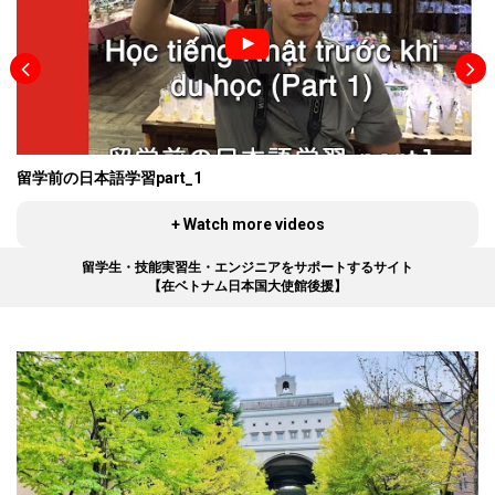
ト関係の仕事 • 長い移動時間に睡眠禁止 • 十分
にもらえなかった残業代 • 私の家計簿 • 低賃金
と暴力・暴言 • 組合に相談しても改善せず • 失
踪中の生活 •「日越ともいき支援会」に助けら
れ • 漁業やレストランでアルバイト • これから
も日本で働く 日本語をほとんど学ばずに来日
私は高校を出て、観光バスの添乗員やトラッ
ク運転手をしていましたが、毎月の給料は約
留学前の日本語学習part_1
会
7,000,000 VNDしかありませんでした。そん
なとき、いとこが日本に技能実習に行って順
+ Watch more videos
調に働いていたので、私も出稼ぎのために技
能実習をすることになりました。 私は送出機
留学生・技能実習生・エンジニアをサポートするサイト
関に登録し、会社の面接を待ちながら日本語
【在ベトナム日本国大使館後援】
で自己紹介をする練習をしました。2019年4
月に面接に合格後、きちんとした日本語の授
業を受けましたが、それは3カ月間だけだった
ので、ほとんど日本語が分からない状態で日
本に行きました。送出機関には
132,000,000VND（当時のレートで約65万
円）を支払い、これ以外に寮費や食費（外
食）なども必要でした。 コンクリート関係の
仕事 生コンクリートを送り込むトラック（イ