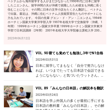
ベトナムから海外留学する人がまだ少なかった1990年代に日本に留学
したニエンさん。留学仲間の夫が沖縄で就職したため彼女も沖縄に長く
住むことになり、その間に日本の文学小説をたくさん翻訳し、ベトナム
で出版。最近は、沖縄に住むベトナム人技能実習生たちのサポートにも
力を入れています。 今回の先輩 グエン・ド・アン・二エンさん 1994年
ホーチミン国家大学東洋学部入学 1997年名桜大学で交換留学〈沖縄、1
年間〉 1999年ホーチミン国家大学卒業 1999年ホーチミン国家大学東洋
学部で日本語講師〈2年間〉 2001年名桜大学大学院修士課程入学 2003
年修士課程修了 2003年大阪府立国際児童文学館外国人研究員〈６カ
2023年06月12日
月〉 2004年ホーチミン国家大学東洋学部で日本語講師〈4年間〉 2004
年TRE出版社で日本語通訳・翻訳〈4年間〉 2011年名桜大学附属図書館
でアルバイト〈5年間〉 2011年名桜大学非常勤講師〈現在も〉 2022年
沖縄大学非常勤講師〈現在も〉 〈1976年生まれ、ホーチミン市出身〉
VOL. 90 寝ても覚めても勉強し3年でN1合格
◆このページの内容 •...
2023年03月31日
日本に留学してまもなく「自分で努力しなければ、いつまでたっても日本語で会話できるようにならない」と気づいたウットさん。空いている時間はいつも日本語を勉強し、3年でN1に合格。日本での就職や帰国後の日系企業への就職でも大いに役立ちました。 今回の先輩 タ・ティ・ウットさん 2011年高校卒業 2012年日本語学校入学〈福岡県〉 2014年専門学校入学〈福岡県〉 2015年結婚、JLPT・N1合格 2016年専門学校卒業 2016年日本で就職〈愛知県〉 2017年夫の転勤に伴い帰国 2017年HISハノイ支店入社（正社員） 2019年出産 2020年日系の会計事務所入社〈ハノイ〉 〈1993年生まれ、ハノイ出身〉 ◆このページの内容 • 準備不足で訪日 • 日本語学校と専門学校に留学 • 学校選びに失敗 • 寝ても覚めても日本語を勉強 • アルバイトでたくさん日本語会話 • 私の家計簿 • 日本で留学生と結婚 • 夫の転勤で帰国 • ハノイで日系企業の正社員に • 別の日系企業に転職 • 日本留学で得たもの 準備不足で訪日 私の姉は2010年から日本に留学し、その後、日本人と結婚して今も日本に住んでいます。私は高校卒業後、姉に習って日本に留学することにしました。その準備として、ハノイの日本語センターの寮に住んで3カ月間勉強しました。その間は授業を含めて毎日６時間勉強しましたが、日本で暮らすために日本語がどれぐらい必要かわかっていなかったので、今から思うととても不十分な勉強でした。 ひらがな、カタカナと簡単な会話しか覚えずに日本に行った私は、当初、言葉のことでとても苦労することになります。 日本語学校と専門学校に留学 日本で一緒に暮らした姉（右） 私は2012年10月、姉が通っていた福岡市の「西日本国際教育学院」という日本語学校で留学を始めました。最初の3カ月間は学校の寮に住み、4カ月目からは姉と一緒に暮らしました。 日本語学校で1年半学んだ後、私は「国際貢献専門大学校」という専門学校に進みました。この学校は、私が通った日本語学校の系列校です。本当は他の大学か専門学校に行きたかったのですが、系列校に進学すれば学費が割り引かれるという特典にひかれてその専門学校を選びました。しかし、この学校を選んだことを後で大きく後悔することになりました。 学校選びに失敗 私はこの専門学校でITを学ぼうと思い、「情報ビジネス」を専攻したのですが、専門分野の授業はほとんど受けられませんでした。当時、この学校はできたばかりで、学校の準備不足によってITの教師が不足していたのです。 IT関係の授業は休講続きで、代わりにいつも日本語の授業を受けされられました。しかも、私は専門学校に入る前に日本語能力試験（JLPT）N3に合格し、当時はN2・N1を目指していたにもかかわらず、専門学校の日本語授業はN3・N4レベルでした。私は担任の先生に「もっとITの勉強をしたい」と何度も訴えましたが、何も改善されませんでした。後輩の皆さんは学校の評判をよく調べてから進学先を選んでください。 寝ても覚めても日本語を勉強 留学を始めて最初の数カ月間、私は日本語力不足でアルバイトが見つかりませんでした。友人からアルバイトを紹介してもらっても、工場など日本語を話さなくてもよい職場ばかりでした。私はまわりの日本人が話す日本語がほとんどわからず、自分の言いたいことも伝えられず、ストレスがたまっていつも家で泣いていました。 そして、「日本語がわからないと何もできない」「自分で勉強しないと、どれだけ日本人と交流しても話せるようにならない」と気づき、猛勉強を始めました。学校の授業以外に、昼でも夜でも休日でも空いた時間はできるだけ日本語を勉強し、アルバイト先でも上司や先輩とできるだけ会話するようにしました。 その結果、私は留学を始めて9カ月後にJLPT・N3に合格し、その２年後にN１に合格しました。最初は「みんなの日本語」を使い、N2・N１対策には市販の問題集を使いました。また、自分の好きなYouTubeチャンネル（日本語）を聴いてリスニングの練習をしました。 アルバイトでたくさん日本語会話 アルバイト仲間の日本人たちと焼肉会 日本語が話せるようになるにつれ、日本語を使うアルバイトに採用されるようになりました。そうなると、仕事をしながら日本語の練習ができ、わからない言葉や言い方は日本人の先輩や同僚に教えてもらえるので、日本語の会話力が急速に伸びていきました。 アルバイト探しについては、友人に紹介してもらうか、無料の求人情報誌を見て店に電話をかけ、面接を申し込みました。そして、アルバイト先の先輩や仲間と仲良くなり、一緒にご飯を食べに行くこともよくありました。また、クリーニング工場のおばさんは自宅に私と友人を招いてくれました。これらの人たちの中には、今もFacebookなどで連絡を取り合っている人もいます。 ◎私が日本で経験した主なアルバイト クリーニング 工場でクリーニングした大きなカーテンを２、３人でたたむ仕事。ホテルで使うカーテンでした。 ビジネスホテル ベッドメイキング、清掃 居酒屋 ホール（接客）、片付け、開店準備 レストラン キッチン、早朝の仕込み（料理の準備） 弁当店 キッチン、レジ 技能実習生の監理団体（組合） 通訳、技能実習生の生活サポート） 私の家計簿（1カ月の平均） ※専門学校時代の家計簿 ※100円＝約18,218 VND（2023年2月2日現在） 収入：120,000円～150,000円 給料 ¥120,000～¥150,000 ※アルバイト2、3件 支出：158,000円～160,000円 学校の授業料 ¥55,000 家賃（ワンルーム） ¥50,000 ※1に暮らし、Wi-Fi・水道代込み 電気・ガス ¥8,000～¥10,000 携帯電話 ¥8,000 食費 ¥25,000 ※バイト先で無料のまかないを食べることも多かった。 雑費 ¥10,000 ※交通費、学習教材、衣類 毎月の差額：▲10,000円～38,000円 ※夏休みなどの長期休みに多く働いて不足を補いました。 日本で留学生と結婚 新婚時代の夫と私 私の姉は福岡で日本語学校から大学に進学しましたが、ある日、姉の大学の同級生のベトナム人男性が姉と私の家に遊びに来ました。ほどなくして私は彼と付き合うようになり、約2年半後、彼は大学を卒業して日本で就職することになりました。その少し前に私たちは結婚し、福岡のベトナム総領事館に婚姻届けを出しました。その後、私も就職が決まり、名古屋に引っ越して一緒に住みました。 私は就職するまで3年半留学しましたが、生活費や学費を稼ぐために早朝や夜にアルバイトをし、それ以外は勉強に打ち込んでいたので、休日は疲れて横になっていることも多く、旅行にはあまり行きませんでした。夫と知り合ってからも一緒に公園やゲームセンターなどでデートするぐらいで、観光はあまりしませんでした。今にして思えば、日本にいる間にもっとあちこちに旅行しておけばよかったと思います。 夫の転勤で帰国 帰国直前にベトナムの家族を名古屋に招待 私たちは2015年に結婚し、私は正社員の夫の妻として日本に在留する予定だったので、本格的な就職活動はしていませんでした。しかし、夫の勤務地が名古屋に決まると、私は家の近くでできる仕事を探し、この会社に履歴書を送って面接を受けたところ、携帯電話ショップを運営する会社の正社員に採用されました。 日本の携帯電話ショップの店員は携帯電話の端末を売る仕事よりも通信契約に関する対応が多いので、さまざまなことを覚えなければなりません。そのため、通常は入社後6カ月間の新人研修を経てやっと店に出ることができます。研修では、接客マナーやパソコン操作、さまざまなサービス内容を学びますが、私は3カ月で覚えることができ
VOL. 89 「みんなの日本語」の解説本を翻訳
2023年03月24日
日本語を学ぶ外国人の多くが最初に手にする日本語の教科書「みんなの日本語」。その解説本4冊を1人でベトナム語に翻訳したドンア大学副学長のヴィンさん。ヴィンさんの日本留学体験や学生時代の勉強方法などを紹介します。 今回の先輩 ゴ・クアン・ヴィン さん 1998年高校卒業〈クアンチ省〉 1998年ハノイ外国語大学（現ハノイ大学）日本語学部入学 2002年ハノイ大学卒業 2002年日本の設計会社で勤務（通訳・翻訳）〈ハノイ〉 2004年国立ダナン大学外国語大学日本語学科で日本語講師 2008年一橋大学で研究生として留学〈東京〉 2010年一橋大学修士課程入学 2012年一橋大学博士課程入学 2015年一橋大学博士課程修了 2015年国立ダナン大学外国語大学日本語・韓国語・タイ語学部長 2020年ドンア大学副学長兼日本言語文化学部長〈ダナン〉 〈1980年生まれ クアン・チ省出身〉 ◆このページの内容 •「みんなの日本語」の解説本を翻訳 • 大学で日本語を学び日系企業へ • 私の日本語学習法 • 6年半の日本留学 • 私の家計簿 • 留学中の交流 • 留学中に困ったこと • ベトナム語の専門書を日本語で出版 • ドンア大学について 「みんなの日本語」の解説本を翻訳 日本語を学ぶ外国人の多くが最初に使う教科書「みんなの日本語」の「翻訳・文法解説」があるのをご存じの方も多いと思います。「みんなの日本語」は日本語だけで書かれているので、十分に理解できないときに「翻訳・文法解説」を読めば、内容が理解しやすくなります。私は2013～16年に「みんなの日本語」初級Ⅰ、初級Ⅱ、中級Ⅰ、中級Ⅱの「翻訳・文法解説」をベトナム語に翻訳しました。 この翻訳を始めたとき、私は一橋大学（東京）で留学していましたが、そのときの指導教官が私のベトナム語力と日本語力を高く評価し、出版社に推薦（すいせん）してくださったことがきっかけでした。翻訳する際には、もとの日本語の意味ができるだけ正しく伝わるベトナム語にしたいと思い、言葉をていねいに選びながら時間をかけて翻訳しました。 大学で日本語を学び日系企業へ 会社の仲間と日本の石炭鉱山の見学 私が高校のとき、有名な日本ドラマ「おしん」がベトナムで放送されていました。わたしは主人公・おしんのけなげな生き方や勤勉さ、ドラマに出ていた昔の日本家屋などがとても気に入って、日本についてもっと知りたくなりました。高校では英語コースでしたが、大学では別の外国語を勉強しようと思っていたこともあり、ハノイ外国語大学（現ハノイ大学）日本語学部に入りました。 私は大学で4年間日本語を学んだ後、新聞の広告欄で見つけた日系企業に入りました。これは木造住宅の構造設計をする会社で、私は日本人の社長や技術者たちとベトナム人スタッフとの間の通訳や書類の翻訳をするチームのリーダーとして働きました。その後、大学で日本語を教える仕事に興味を持つようになり、知人の紹介で国立ダナン大学の日本語講師になりました。 私の日本語学習法 ハノイ外国語大学の教室で 私は大学生のとき、大学のゼミや講義以外に毎日6～8時間、自習しました。インターネット上の学習素材も紙の日本語教材も少ない時代だったので、今よりも勉強に工夫が必要でした。そのときに私が行った勉強方法を紹介します。 新聞の1面のコラムを読む：私は日本の新聞の1面のコラムを読み、ほぼ毎日、その内容について大学の先生と日本語でディスカッションしました。 自分で文章を作って読む：参考書に書かれている語彙（ごい）や文型を使って文章を作り、自分で声を出して読みました。 ハノイ大学日本語学部の級友たちとお出かけ これ以外に、古本屋で日本の古新聞を買い、何度も辞書を引きながら読みました。言葉の勉強では、やはり辞書を使い込むことが大事です。それでも理解できない部分がたくさんあったので、私は大学でただ1人の日本人の先生にアポを取り、質問に応じてもらいました。ただ、当時ハノイには日本人がまだ少なく、ネィティブの日本人との会話練習がほとんどできないのは残念でした。 6年半の日本留学 修士課程を修了 ダナン大学で講師をしているとき、日本の文部科学省が提供する留学生向け奨学金に応募しました。そして、在ベトナム日本国大使館で試験を受けて合格し、国費留学生として日本に行くことになりました。留学先には東京外国語大学も検討しましたが、少人数で勉強・研究できる一橋（ひとつばし）大学を選びました。 こうして私は2008年10月に一橋大学の研究生として訪日し、研究生1年半、修士課程2年、博士課程3年の計6年半、文科省の奨学金で留学しました。そのうち約2年間は妻と一緒に暮らしましたが、妻が2011年に東日本大震災による原発事故を契機に帰国してからは妻子と離れて留学しました。 妻と息子 私は留学中はずっと学費無料で奨学金も受給していたので、アルバイトは最小限にしてできるだけ勉強をしました。しかし、毎年、お盆とテト（旧正月）に帰国するための旅費がかかり、普段は節約生活を強いられました。私がよく使った便は成田→香港→ハノイ→ダナンというルートで、乗り継ぎが悪いため安価でした。一番安いときは往復28,000円でしたが、留学中に燃油サーチャージ（12,000円～15,000円）を加算する制度が始まり、大きな痛手でした。また、当時はSNS電話がなかったので、30分3,000円の国際電話（当時としては格安）でたまにだけ妻と話しました。 私の家計簿（1カ月の平均） ※博士課程のときの家計簿 ※100円＝約18,218 VND（2023年2月2日現在） 収入：200,000円 奨学金 ¥150,000 給料 ¥50,000 ※アルバイト（通訳・翻訳、辞書作りの手伝いなど） 支出：100,000円 授業料 ¥0 家賃 ¥50,000 ※東京都内、ワンルーム 電気・ガス・水道 ¥5,000～¥10,000 携帯電話 ¥8,000 ※国際電話代を含む インターネット ¥6,000 食費 ¥35,000 ※昼は大学の食堂、夜は主に自炊。 交際費 ¥15,000 雑費・交通費 ¥20,000～¥25,000 ※衣類、教材、交通費、化粧品など 毎月の差額（貯金）：60,000円 ※貯めたお金で帰国の際の航空券などを購入。 留学中の交流 ベトナム人仲間と東京で日本庭園（夜間ライトアップ）を見学 6年半も日本に住んだので、日本人との交流もたくさんありました。指導教官やゼミの仲間と食事に行ったほか、アルバイトを通じて知り合った人たちとも交流しました。 ベトナム人同士の交流もありました。国費留学に合格した同期のメーリングリストがあったので、日本に行ってから留学生同士の交流のきっかけになりました。 また、東京のベトナム大使館が独立記念日やテトの際に行うイベントもあり、そこでもベトナム人同士の交流ができました。 留学中に困ったこと external link KOKORO｜花粉症について（※クリック） ところで、留学中に困ったこともたくさんありました。 休日に病気になったとき 休日に医療機関に行っても対応してくれず、困りました。留学3年目に花粉症になり、くしゃみと鼻水がひどく、とても疲れました。そこで、週末に2、3カ所の医療機関に行きましたが、休日なので受け付けてくれず、どうしたらよいかも教えてくれませんでした。その後、平日になんとか時間を作ってクリニックに行き、薬を処方してもらいました。また、ひどい腹痛のときに近くの病院に電話しましたが、「大きな症状やけがなら診（み）るが、今回は無理です」と断られ、がまんするしかありませんでした。いずれも機械的な対応で、「外国人だから対応が悪いのでは」と感じました。日本は外国人向けの公的な救急医療制度をもっと充実させるべきだと思います。