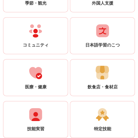
のですが、勉強に支障があるのですぐにやめました。今はバインミー店
リスクの中で電車に乗って京都（滋賀県の隣）のクリニックに行かなけ
季節・観光
外国人支援
問題」「日本語概論」などがありました。留学生向けの特別授業が大半
で働いています。 N２合格→無試験で大学入学 私が通っている札幌学院
ればならないことです。移動にとても神経を使います。 普段は、時間
ですが、日本人と一緒に受ける授業も少しありました。 楽しみだった
大学は日本留学試験（EJU） 200点以上かJLPT・N２なら、筆記の入学
があれば自転車で図書館に行って本を読んだり、30分ぐらい歩いて神社
のは「日本文化研修プログラム」で、書道や和菓子作りなどを体験しま
試験を免除されます。私はEJU194点でしたが、Ｎ２だったので、面接
に行って新型コロナの早期収束や家族・恋人の健康を祈ったりします。
した。日本の高校生ともオンラインで交流しましたが、通常なら学校を
だけで大学に入れました。 日本語学校が開いたオンラインの大学説明
私は日本がとても好きで、両親の介護が必要になるまでは日本で暮らし
訪問するはずだったので、残念でした。観光名所への研修旅行も、本来
会に地元の約10大学が参加しました。その中で、この大学は成績優秀者
たいと思っています。 私の家計簿（1カ月の平均） ※100円＝20,855
は1泊2日のはずが、コロナの影響で日帰りになりました。 京都大学の
への授業料割引（奨学金）が充実していました。GPA２以上なら授業料
コミュニティ
日本語学習のこつ
VND（2021年7月26日現在） ※平均36,000円を実家に送金 ※2019年に日
授業で書道の練習 しかし、先生や留学生仲間とは授業でたくさん交流
30％引き、３以上なら75％引きです。 大学の授業はすべて日本語で
ごろの送金とは別に母の借金返済のために100万円を送金 収入（合計
しました。アカデミック・プレゼンテーションの授業では、研究結果を
す。毎週課題があり、パソコンでレポートを作ります。漢字を選ぶのが
180,000円） 手取り給料 180,000円 ※税金、社会保険を差引後 支出（合
プレゼン資料にまとめて発表します。私は日本の家族関係に関する問題
難しく、辞書アプリで調べながらがんばっています。 external link 日本
計84,000円） 家賃 24,000円 ※会社が半額負担 水道・光熱費 10,000円 食
やベトナムの大気汚染の問題などを研究しました。この授業では同級生
語の辞書アプリはどれがいい？ 大学の留学生仲間とキャンパス（右）
費 30,000円 ※昼は会社の食堂、朝夕は自炊 雑費 20,000円 ※生活用品、
（留学生）と日本語でたくさん議論をし、日本語の文献を調べ、日本語
留学の費用と家計簿 留学の最初にかかった費用 ・日本語学校の1年目の
外食、医療費、交通費など 差額・貯金（合計96,000円） 能塚さんの話
の資料を作成します。そして、寮で発表の練習（日本語）もします。
授業料や飛行機代など（約1,000,000円） ・日本語センターへの手数料
医療・健康
飲食店・食材店
能塚さん＝右〈ハノイで2020年〉 ※ミンさんが日本にあこがれるきっか
また、日本人学生で留学生サポートをする人もいるので、その人たちと
（240,000,000 VND） ・両親が貯金から払った。 日本での授業料など
けとなった能塚洋一さん（60）に編集部が話を聞きました。 ――ミンさ
もよく会話をしました。このように、日本語を使う機会はたくさんあり
・日本語学校（年間）：¥760,000 ・大学（年間）：¥1,104,000－
んの日本語学習をサポートしたのですね？ 能塚 一生懸命がんばって
ました。 京都大学 地域のベトナム人との交流 大学以外ではVYSA京都の
¥340,000＝¥764,000（私の成績に応じて減額） ・今は節約生活。就職
いる学生の何人かに日本語教室の費用を出しました。ミンさんはとても
活動に参加しました。京都・大阪や周辺のベトナム人大学生や大学院
したら旅行をしたい。 日本語学校で 私の家計簿（1カ月の平均） ※大学
頭の良い子で、仕事熱心ですし、向上心も人一倍でした。日本語を身に
生、社会人が参加しています。新型コロナの影響で多くのイベントが中
1年のときの家計簿 ※100円＝約19,800 VND（2022年3月4日現在） 収
付けて、将来の可能性を広げてもらえたらと思いました。 ――卒業後、
止になりましたが、コロナが少し落ち着いていた2020年11月に20人あ
入：¥80,000~¥90,000 アルバイト1件（飲食店） ¥80,000 支出：
技能実習
特定技能
会社に採用したのですか？ 能塚 私はハノイで何人も学生を見てきま
まりで京都府の三室戸寺（みむろとじ）と平等院に行きました。 VYSA
¥136,000 家賃（ワンルーム） ¥18,000 授業料（割引後） ¥67,000 電気・
したが、ミンさんは特に優秀だったので、うちに来てもらいました。も