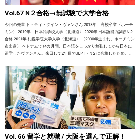
着。仕事の準備（平均1時間）。準備が早く終
（JLPT）N3に合格、3年のときにN２に合格しました。 授業以外では、
われば休憩。 8:00～17:00 仕事（途中で３
毎日２、３時間、自習（宿題と授業の復習）をしました。また、Netflix
Vol.67 N２合格→無試験で大学合格
回・計90分休憩） 17:00 後片付けなど
で日本のアニメやドラマを見てリスニングの練習をしました。 ・友だ
18:00 現場を出発 19:00～19:30 帰宅 現場
ち4人とNetflixの費用をシェア ・特に好きなのは「千と千尋の神隠し」
今回の先輩 ト・ティ・タイン・ヴァンさん 2018年 高校卒業〈ホーチ
への往復は、トラック1台に3人（日本人1
「となりのトトロ」「5→9～私に恋したお坊さん～」など ・1回目はベ
人、ベトナム人2人）が乗り、日本人が運転し
ミン〉 2019年 日本語学校入学〈北海道〉 2020年 日本語能力試験N２
トナム語の字幕付きで見て、2回目以降は日本語の字幕付きで見る ベト
ました。しかし、私たちが何か話すと日本人
合格 2021年 札幌学院大学入学〈北海道〉 〈2000年生まれ、ホーチミン
が怒り、眠っても怒られるので、私たちは車
ナムで日本人学生と交流 日本の大学生たちをニンビン省チャンアンに
市出身〉 ベトナムで14カ月間、日本語をしっかり勉強してから日本に
内でずっと黙って景色を眺めていました。技
案内〈2019年〉 ハノイ国家大学には日本の大学生向けの短期交流プロ
留学したヴァンさん。来日して2年目でJLPT・N２に合格したため、大
能実習生はSIMを持っていないので車内では
グラムがたくさんあります。私は大学２、3年のとき、多くのプログラ
学に面接だけで入学できました。ヴァンさんの留学生活を紹介します。
携帯電話も使えず、移動時間はとても退屈で
ムにボランティアで協力し、日本人学生とたくさん交流しました。 ・
〈このページの内容〉 • 留学前の日本語学習 • 来日後の日本語学習 • 親
疲れました。 十分にもらえなかった残業代
各プログラムの期間は１、２週間 ・日本各地の大学や外国語専門学校
切な人たちに囲まれてアルバイト • N２合格→無試験で大学入学 • 留学
external link KOKORO｜給与、残業代、有給休
の学生が参加（大学ごとにプログラム） ・内容は簡単なベトナム語会
暇 会社から現場まで片道3、4時間かかること
の費用と家計簿 • ベトナム人コミュニティ • 北海道での暮らし • 落とし
もありました。しかし、往復6～8時間の移動
話や文化交流など ・観光もあり、私たちボランティアが日本人学生た
た財布が戻ってきた！ • トピックス <!-- --> 留学前の日本語学習 日本に
が毎日続いても、手当はまったく増えません
ちをエスコート プログラムで友だちになった学生のうち数人とは、私
向けて旅立つ前、空港で家族とお別れ〈2019年〉 日本語センターで14
でした。また、それ以外にも次のようなこと
が日本に留学したときに再会しました。中には、東京から京都に会いに
カ月間勉強 母の勧めで留学を決め、高校3年のときから14カ月間、ホー
がありました。 ①毎日忙しく、昼の休憩なし
来てくれた友人もいました。 短期交流で初めて日本へ 明治大学の学生
チミンの日本語センターで日本語能力試験（JLPT）N４レベルまで勉強
で働き続けることが2日に1回ほどありまし
たちと東京観光 私は大学2年生が終わった2019年6月に3週間、明治大学
しました。毎日、学校で7時間、自宅で3時間勉強しました。 北海道に
た。しかし、昼の休憩（1時間）をつぶして働
の短期交流プログラムに参加するために初めて来日しました。 ・この
決めた理由 東京の日本語学校に入ろうとしましたが、在留許可を取れ
いても残業代は増えませんでした。 ②毎日、
年は、私の学部から7人、ハノイ大学から3人が参加（成績優秀者） ・
準備と後片付けで平均2時間働きましたが、こ
なかったので、半年後に、北海道の日本語学校に入る前提で再トライし
Vol. 66 留学と就職 / 大阪を選んで正解！
の時間にも残業代が支払われませんでした。
日本への飛行機代のみ自己負担 ・3週間の宿泊費と授業料は明治大学が
ました。すると、在留資格を取れました。私と同じように東京の学校が