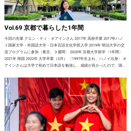
メージ写真） こうして私は2019年7月に来日
し、翌月からコンクリート関係の技能実習を
始めました。勤務先は山梨県の会社で、大き
なトラックが数台ありました。トラックの荷
台には折りたたみ式のアームとホースが付い
Vol.69 京都で暮らした1年間
ており、工事現場でこれらを伸ばして、離れ
た場所や高い場所に生コンクリート（生コ
今回の先輩 グエン・ティ・オアインさん 2017年 高校卒業 2017年ハノ
ン）を流し込みます。ミキサー車で作った生
イ国家大学・外国語大学・日本言語文化学部入学 2019年 明治大学の交
コンをトラックのポンプとホースで建築物に
流プログラムに参加〈東京、３週間〉 2020年 京都大学留学〈1年間〉
送り込むのです。 私たちの作業（イメージ写
2021年 帰国 2022年 大学卒業（3月） 〈1997年生まれ、ハノイ出身〉 オ
真） 私たち技能実習生は生コンを流し込む場
アインさんは大学で初めて日本語を勉強し、成績が良かったので、国費
所にホースの先を運びました。その後、生コ
で京都大学に1年間留学しました。彼女の学習方法や留学プログラムの
ンを床に流し込むときはホースを置いて固定
できますが、壁などに流し込む場合は、私た
内容、京都のお勧めの観光名所を紹介します。 〈このページの内容〉 •
ちがホースを肩に担いで2、3時間立ち続けま
日本語学習：私の工夫 • ハノイで日本人学生と交流 • 短期交流で初めて
した。太いホースは2人で担ぎ、細いホースは
日本へ • 日本入国と留学生寮 • 新型コロナ禍での大学のプログラム • 地
1人で担ぎますが、細いホースでもかなり重
域のベトナム人との交流 • 私の好きな京都のスポット • まとめ 日本語学
く、担ぎ続けるのはきつい仕事でした。 長い
習：私の工夫 日本語力を生かして日本語センターで講師のアルバイト
移動時間に睡眠禁止 私たちの平均的な1日は
私は日本のアニメやドラマが好きで、そこに出てくる日本の文化や景色
こうでした。 4:30 起床 5:00 トラック6、7
にひかれました。そのため、大学で日本語や日本について勉強しようと
台で会社（私たちの寮の隣）を出発。現場ま
で平均1時間～1時間半。 6:00～6:30 現場到
思いました。大学で初めて日本語を学び、2年のときに日本語能力試験