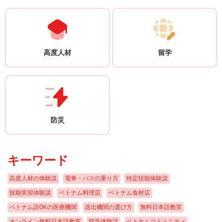
の活動で知り合った友だちと電車を乗り継いで奈良県の長谷寺（はせで
ガス・水道 ¥13,000 携帯電話（LINEモバイル） ¥3,000 Wi-Fi ¥4,000 健康
っと働いてほしかったのですが、思い詰めてやめてしまったのは残念で
ら）に行ったこともあります。不便な場所にありますが、とてもステキ
保険 ¥4,000 食材費 ¥12,000 外食費・交通費・雑費 ¥15,000 毎月の差
した。しかし、現在日本で活躍していると聞いて、とてもうれしく思い
なお寺でした！ 在日ベトナム学生青年協会 VYSA京都の仲間と三室戸寺
額：▲¥46,000～¥56,000 ※仕送りと夏休みなどに長く働いて補てん ベト
ます。 今回の先輩 グエン・デュイ・ミンさん 2010年 ハン・トゥエ
を観光〈2020年11月〉 私の家計簿（１カ月の平均） ※100円＝19,900
ナム人コミュニティ ベトナム人との交流は日本語学校の同級生が中心
ン高校卒業〈バクニン〉 2011年 ハノイ工科大学入学 2015年 ハノイ
VND（2022年3月10日現在） 収入：120,000円 日本政府の奨学金
ですが、VYSA北海道の活動にも参加しています。最初は、2019年10月
高度人材
留学
工科大学卒業 2015年 日本食レストランに就職〈ハノイ〉 2016年 日
¥120,000 支出：110,000円 家賃（留学生寮） ¥13,000 授業料（無料） ¥0
に札幌市内の公園で開かれた「ベトナムフェスティバルin 札幌」＝写真
系企業に就職〈ホーチミン〉 2018年 日本の会社の面接に合格〈ホー
電気・ガス・水道 ¥6,000 携帯電話（SIM使わず） ¥0 Wi-Fi ¥1,000 食材
＝で、アオザイを着て踊ったりベトナム料理を売ったりしました。
チミン〉 2019年 訪日、大きな工場に配属〈滋賀県〉 〈1992年生ま
費・外食費 ¥40,000 教材費、交通費、雑費 ¥50,000 差額：10,000円 ※旅
VYSAのFacebookを見て友人と一緒に申し込みました。準備や練習のた
れ、バクニン省出身〉 ミンさんは学生時代に知り合った日本人を尊敬
行などに利用 私の好きな京都のスポット 私は留学中、祇園や清水寺、
めに何度も集まり、打ち上げ会にも参加しました。 これをきっかけに
し、日本にあこがれた。日本語学習を一度はやめたが、日系企業への就
八坂神社、平安神宮、鴨川など、京都市内のさまざまな観光名所に自転
VYSAのイベントによく参加しています。ベトナム人の友だちが増えま
職を機に猛勉強。今は、エンジニアとして日本の会社で頼りにされてい
車で行きました。また、寮に近い南禅寺や蹴上（けあげ）インクライ
防災
すし、先輩留学生にいろいろなことを教えてもらえます。イベントのと
る。 <!-- --> 〈このページの内容〉 • 仕事内容とやりがい • 日本での職場
ン、平安神宮などには、よく歩いて行きました。これらの名所を私なり
き以外にも飲み会があります。 external link 在日ベトナム人学生青年協
選びで大切なこと • 「日本」との出会い • 悩んで退職 • 今度は日本語を
にランキングすると次の通りです。 ① 鴨川：特に桜の咲く季節は本当
会（VYSA） 北海道での暮らし スクーター 日本でスクーターの運転免許
猛勉強 • 日本での人付き合い • 日本での生活 • 能塚さんの話 仕事内容と
にきれいです。川を眺めているだけで気持ちが落ち着きます。 ② 平安
を取って乗っている友だちが東京や大阪に３、４人います。私もスクー
キーワード
やりがい 私はホーチミンで面接を受けて日本の派遣会社「シューワキ
神宮と岡崎公園：巨大な鳥居と疎水（水路）沿いの散歩道を楽しめま
ター購入を検討しましたが、北海道では冬に路面が凍ってバイクに乗れ
ャリアパワー」に就職し、2019年1月、エンジニアとして大きな工場に
す。桜もたくさんあります。 ③ 南禅寺と蹴上インクライン：蹴上は超
ないので、あきらめました。 留学生に自転車プレゼント 札幌市は留学
高度人材の体験談
電車・バスの乗り方
特定技能体験談
配属されました。そこは業務用の大型冷凍・冷蔵庫を作る大きな会社
有名インスタスポット。南禅寺は四季を通じて趣があります。 ④ 祇園
生に自転車をプレゼントしてくれます。学校を通じて申請します。ただ
で、製品を世界各地のメーカーやスーパーマーケットなどに納めていま
技能実習体験談
ベトナム料理店
ベトナム食材店
エリアと八坂神社 ⑤ 清水寺 蹴上げインクライン 鴨川 平安神宮 まとめ
し、かぎはかけましょう。来日して1年目、自転車にかぎをかけずにア
す。製品は注文生産で、一つ一つカスタマイズします。その際、冷凍・
ベトナム語OKの医療機関
送出機関の選び方
無料日本語教室
新型コロナの影響で留学プログラムの多くが制限または中止され、旅行
パートの前に置いていたら、夜に盗まれました。日本は安全な国です
冷蔵庫の冷却用配管の表面に水滴が付くと管が割れやすくなるので、ゴ
にもほとんど行けませんでした。しかし、日本のトップ大学の一つで留
オンライン無料日本語教室
留学体験談
ベトナムコミュニティ