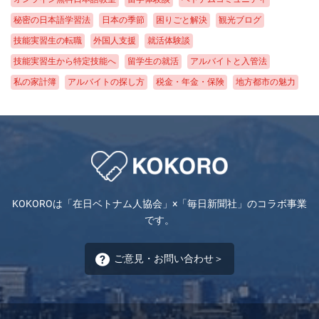
が、最低限の注意は必要です！ ときどき大雪の日があります 落とした
ム製の防熱カバーを手作業で管に巻きます。それが私の仕事です。 ま
学し、京都という素晴らしい町に住めたことは、かけがえのない経験に
財布が戻ってきた！ ある日、買い物帰りに地下鉄の駅で財布を落とし
秘密の日本語学習法
日本の季節
困りごと解決
観光ブログ
た、この工場で働くベトナム人の中で私の日本語力が一番高いため、日
なりました。 私は帰国して半年後の2022年3月に大学を卒業し、ハノイ
ました。帰宅して気付き、駅に戻って駅員さんに言うと、次の日に地下
本人とベトナム人エンジニアとの間で仕事の意思疎通ができないときに
技能実習生の転職
外国人支援
就活体験談
のIT企業で働いています。将来は、大学で日本語を教えることが夢で
鉄から「財布が見つかりました」と電話がありました。駅で受け取り、
通訳をします。工場はとても広いので、困っている日本人から私の携帯
技能実習生から特定技能へ
留学生の就活
アルバイトと入管法
す。これからも日本や日本語と関わっていきたいと思います。 奈良県
中に入っていた現金20,000円や在留カードは無事でした！ 日本で初めて
電話に電話がかかり、職場の責任者の許可を取ってから先方に出向きま
の長谷寺
私の家計簿
アルバイトの探し方
税金・年金・保険
地方都市の魅力
一人暮らしを体験し、最初は苦労もありましたが、バイト先でおばあさ
す。「禁煙」「ポイ捨て禁止」など社内掲示物の翻訳もときどきやりま
んたちにやさしくしてもらったり、財布を落としても見つかったりし
地域と物価
日本の物価
生活ルール
ニュース
す。多くの方から頼りにされ、やりがいを感じています。 勤務先で同
て、日本が大好きになりました。日本人はやさしいですし、仕事にまじ
僚とランチ（右端が私） 日本での職場選びで大切なこと 私たちエンジ
クレジットカードの作り方
医療
防災
アパート契約
銀行口座
めにとりくみ、規則も守ります。卒業後もできるだけ長く日本で働きた
ニアは日本で自由に転職できるので、もっと時給の高い仕事を見つけて
携帯電話契約
不思議な日本文化
いと思っています。 トピックス ハオハオ大好き 日本に来るときにイン
転職した元同僚もいます。私の時給は最初は1,000円で今は1,150円で
スタントラーメンのハオハオ60袋をスーツケースに入れて持ってきまし
す。本当はもう少し上がる予定でしたが、新型コロナの影響で昇給が少
た。日本の税関で、「これは何に使うのですか」と英語で聞かれ、「自
し滞っています。しかし、私の知り合いで、新型コロナの影響で失業し
分で食べます」と答えました。どきどきしましたが、大丈夫でした。今
KOKOROは「在日ベトナム人協会」×「毎日新聞社」のコラボ事業
アルバイト生活を送っている在日ベトナム人もいますし、給料が激減し
は日本にベトナム食材店が増え、ハオハオも手に入りやすくなりまし
です。
た人もいます。これに比べ、シューワCPは正社員として私たちの基本
た。 苦手な料理をがんばる 来日して初めて料理をするようになりまし
給を保証してくれます。例えば、他社に派遣されている仲間が派遣先で
た。よく作るのはチャーハンとインスタントラーメンです。そんな私に
の仕事が減り、派遣先からシューワCPに入るお金が激減した場合で
ご意見・お問い合わせ＞
母はベトナムの調味料をよく送ってくれます（10㌔の箱＝送料約
も、仲間の基本給を保証してくれました。 また、シューワCPには社員
2,000,000 VND）。まだ料理は苦手ですが、引き続きがんばります。
寮があり、家賃の半額を会社が負担してくれます。私はトランスジェン
ダーで、男性ホルモンを注射するために2週間ごとに京都のクリニック
に行くのですが、最初の寮からは駅まで遠く通院に不便だったので、会