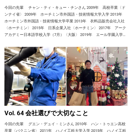
準備以外の正規の作業時間が延びることもあ
負担 ・JASSOから1人80,000円の奨学金 このプログラムでは、明治大学
だめだったので地方に変更するという人はたくさんいます。 来日後の
今回の先輩 チャン・ティ・キュー・チンさん 2009年 高校卒業〈ド
りましたが、私たちがもらった残業代（毎月5
の学生たちが私たちと一緒に研究をし、東京の案内もしてくれました。
日本語学習 自宅で漢字の勉強 私の来日後の日本語学習について紹介し
ンナイ省〉 2009年 ホーチミン市外国語・技術情報大学入学 2013年
時間分）はそれすらカバーできない額でし
また、富山県の観光地に外国人観光客を誘致するための動画を制作した
ます。 ・来日（2019年4月）→N３合格（2020年12月）→N２合格
ホーチミン市外国語・技術情報大学卒業 2013年 衣料品販売会社入社
た。このため手取り給料は9～10万円しかあ
り、三味線（しゃみせん＝日本の伝統楽器）を体験したり、神社で巫女
（2021年12月） ・使った教材：みんなの日本語、「新完全マスター」
りませんでした。 私の家計簿（1カ月の平
〈ホーチミン〉 2015年 日系企業入社〈ホーチミン〉 2017年 アーク
（みこ）の服装や神楽舞（かぐらまい）を体験したりしました。 私た
均） ※今の職場での家計簿 ※100円＝約18,218
シリーズ、「総まとめ」シリーズ、「耳から覚える」シリーズなど ・
アカデミー日本語学校入学（7月）〈大阪〉 2019年 エール学園入学
ちが制作したFacebookページと動画 日本入国と留学生寮 寮の私の部屋
VND（2023年2月2日現在） 収入：100,000円
日本語学校でも大学でもなるべく日本語で会話（友人や先生と） ・新
（4月） 2019年 アカカベ入社（10月）〈大阪〉 〈1991年生まれ、ド
給料 ¥100,000 ＊税金や社会保険、寮費、光熱
大学で私の成績は同学年約200人の中で2番でした。そのため、大学から
型コロナで登校する機会が減ったときは、YouTubeの日本語ニュースや
ンナイ省出身〉 チンさんは「東京より物価が安く、人情のある町で住
費などを引いた手取り給料 ＊寮費（15,000
国費留学の推薦をもらってハノイの日本国大使館で試験を受け、2020年
日本語のアニメやドラマ（ベトナム語字幕付き）でも勉強 親切な人た
みやすい」と聞いた大阪を留学先に選んで大正解だったと感じている。
円）、電気・ガス・水道（6,000円） 支出：
9月から1年間、京都大学に留学させてもらえました。 新型コロナ対策
ちに囲まれてアルバイト カニ料理店 ・最初のアルバイト（1年間）。皿
また、アルバイト先の人情豊かなおばさんたちから日本語を教えてもら
45,000円 食費（主に自炊） ¥30,000 生活雑
で、日本入国後、成田空港近くのホテルで15日間隔離されました。その
洗い。 ・学校からの紹介 ・時給は高いが、とても忙しかった。あまり
い、日本語力がぐんぐん伸びた。チンさんの留学＆就活体験記を紹介す
貨、衣類 ¥10,000 交際費など雑費 ¥5,000 毎月
後、京都大学や大学院に留学するベトナム人3人と一緒に夜行バスで京
日本語を話さない。 ・その後、居酒屋でも働いたが、帰宅が夜遅いの
の差額：55,000円 低賃金と暴力・暴言 私はベ
る。 〈このページの内容〉 • 会社をやめて留学の夢を実現 • 大阪を選ん
都に行き、留学が始まりました。国費留学なので授業料は無料です。日
トナムでこの会社の社長に面接（通訳付き）
で、2カ月で退職 スーパーマーケット ・おかずをパックに入れる仕事
だ理由 • 日本語学校の選び方 • アルバイトで会話力向上 • 就職に強い
をしてもらったとき、毎月18万円もらえると
本政府から十分な奨学金ももらっているので、アルバイトはしませんで
（1年間） ・先輩留学生からの紹介 ・平日は13:00～17:00、土日は7:00
「エール学園」 • 学園の就活プログラムを活用 • アカカベでの仕事 • 日
聞きました。しかし、来日して先輩に聞く
した。 ・住居は大学の留学生寮：同じ棟に同級生11人（中国人5人、ベ
～16:00 ・会話が多く、日本語が上達した。 ・余ったおかずをもらえる
本での生活 • ベトナムと日本を行き来したい 会社をやめて留学の夢を実
と、手取り18万円もらえたのは1回だけだっ
トナム人2人、ロシア・イギリス・インド・ルーマニア各1人） ・寮で
こともあった。 スーパーでは、若者は自分だけで、おじいさんやおば
現 勤務先の日系企業で〈2017年〉 私はいつか留学したいと思っていま
たそうです。 移動時間が長く、仕事内容は過
の共通言語は日本語 ・大学へは地下鉄とバスで通学（約30分）。春と
あさんの先輩の皆さんがとても親切にしてくれました。昼休みや休憩の
したが、大学時代は資金もなく、就職してからは、交際していた彼（今
酷で、残業代も十分に支払われないうえ、一
Vol. 64 会社選びで大切なこと
秋は自転車だけで通学。 新型コロナ禍での大学のプログラム 京都大学
ときにご飯やお菓子を食べながらたくさん話をしました。私の誕生日に
緒に働く日本人の一部（3人）は気に入らない
の夫）が同意してくれなかったので、留学を実行に移せませんでした。
の授業で書道の練習 大学では、新型コロナ対策でオンライン授業の方
はケーキを買ってくれ、お祝いの歌も歌ってくれました。大学進学後
ことがあるとすぐに怒鳴りました。私はラチ
そんな中、衣料品メーカーに2年間勤務後、日系企業（ミシンとプリン
今回の先輩 グエン・デュイ・ミンさん 2010年 ハン・トゥエン高校
が多かったのですが、感染拡大が落ち着いている時期には対面授業もあ
ェットレンチという工具で頭をたたかれたこ
は、自宅から遠くなったので退職しましたが、今でもおばあさん３、４
ターのメーカー）に転職しました。日本語は片言だったので、私が同社
卒業〈バクニン省〉 2011年 ハノイ工科大学入学 2015年 ハノイ工科