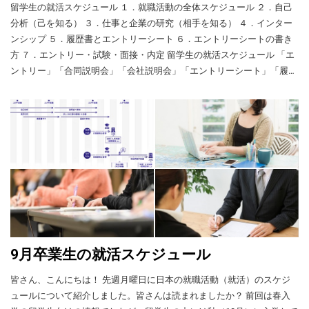
事面 就職・アルバイトの求人が多い 外国人採用に積極的な職場が多い
・面接の応募を取り次いでもらえる。
留学生の就活スケジュール １．就職活動の全体スケジュール ２．自己分析（己を知る） ３．仕事と企業の研究（相手を知る） ４．インターンシップ ５．履歴書とエントリーシート ６．エントリーシートの書き方 ７．エントリー・試験・面接・内定 留学生の就活スケジュール 「エントリー」「合同説明会」「会社説明会」「エントリーシート」「履歴書」「筆記試験」「面接」「内々定」。留学生の就職活動の進め方の全体像と、エントリーシートや面接の成否を分ける「自己PR」や「志望動機」を書くための準備について解説します。活動が遅れがちな留学生が多いので、全体の流れを理解し、早めの準備を心がけましょう。 １．就職活動の全体スケジュール 大学3年からスタート 大学３年・M１ 5月 6月 7月 8月 9月 10月 11月 12月 1月 2月 3月 インターンシップ説明会 夏のインターンシップ 秋のインターンシップ 合同説明会が多い（３月には大きな会社の単独説明会もある） 自己分析（価値観・興味・長所） 仕事（業界・職種・企業）の研究＝検索、先輩訪問、企業訪問、インターンシップ 2022年卒業予定者の就活スケジュール 大学生の場合、日本での就職活動（就活）は3年生の最初から始まると考えてください。就職活動で一番大事なのは、自分にとってやりがいのある仕事を探すことです。自分の経験や知識、価値観をどのような分野で生かせばよいか、そのためにはどの企業のどの職種を目指すのがよいか、それを考え、研究する時期が大学3年生です。 また、3年のうちからインターンシップに積極的に参加しましょう。インターンについては、後で詳しく説明しますが、さまざまな職場や仕事を経験することで仕事選びのノウハウも高まり、自分の長所や課題に関する分析も深まります。そして、学年末に近付くと、いよいよ合同説明会などの会社説明会が始まります。就活の本格スタートです。 大学４年：エントリーシート提出→試験→面接 大学4年・M2 4月 5月 6月 7月 8月 9月 10月 11月 12月 筆記試験・面接 内々定 内 定 式 ビ ザ 変 更 春のインターンシップ 4年生になっても会社説明会は続きます。多くの場合、４～6月に面接がありますが、それより遅い時期でもインターンシップや面接はあります。なかなか内々定が出なくてもあきらめないでください。 就職活動にかかる時間 就職活動には時間がかかります。 ・自己分析、会社探し……なるべく時間をかけて自己分析や会社探しをすることをお勧めしますが、短い期間でやろうとする場合でも会社探しには2、3カ月かかります。 ・正式な採用内定をもらうと在留資格変更の手続きに入りますが、変更手続きには通常3カ月ぐらいかかるので、大学4年の12月ごろに申請を行います。 ２．自己分析（己を知る） 就活では、自分にとってやりがいのある仕事、自分の能力や適性を発揮できる職場を探しましょう。日本では、あまりに短い期間で転職をくり返すと、再就職先の選択肢が減っていきます。採用する側が「この人を採用しても長続きするのだろうか」と不安になるからです。長く働き続けるためにも、仕事を通じてやりがいを感じ充実した人生を過ごすためにも、自分に合った仕事や職場を見つけることが大切です。 そのための第一歩が自己分析です。自己分析ができていないと自分に合った仕事も分かりません。自分の経験（学校生活、社会活動、アルバイトなど）を振り返りながら、下記のようなポイントをくり返し分析してください。 ・自分の価値観 ・自分の興味 ・自分の能力（何が得意か、何ができるか） ３．仕事と企業の研究（相手を知る） 自分の価値観、興味、能力が見えてきたら、それに合う仕事や職場を探しましょう。それには、仕事や会社の内容を知らなければなりません。どのようにすれば、仕事や会社の内容を調べられるのでしょうか。 「なぜ当社で働きたいのですか？」 採用面接でよく聞かれる質問に次のようなものがあります。 ✔︎「なぜ当社を志望するのですか？」 ✔︎「なぜこの仕事をしたいのですか？」 ✔︎「あなたはどうやって当社に貢献できますか？」 自己分析や会社分析ができていないと、これらの質問に的確に答えられません。逆に、十分な自己分析と会社分析を経て応募した会社なら、その会社があなたに合っている確率が高く、こうした質問にも的確に答えることができます。 会社と仕事の研究 やりたい仕事、行きたい会社を探すには、次のような角度から情報を収集し分析していきましょう。 業界研究 興味のある業界を広く調べましょう。その業界はだれに何を提供しているのか、その業界で自分のできる仕事は何かなどを調べます。その際、学生は消費者に商品やサービスを提供しているB to C（Business to Consumer）の業界だけに目を向けがちですが、企業向けに商品やサービスを提供しているB to B（Business to Business）の業界についても調べましょう。 企業研究、職種研究 エントリーシートや面接で「この業界の中でなぜ当社を志望するのですか？」と問われたときに説得力のある答えを用意できるよう、会社の事業内容や強み、社風、他社との違いなどをしっかり調べましょう。当然、その会社にどういう職種があるのかも知らなければなりません。そのためには、例えば次のような方法があります。 ✔︎ インターネットで情報を集める ✔︎ 先輩に聞く（できれば、先輩に会って聞く） ✔︎ 会社説明会に参加する ✔︎ インターンシップでその会社か同業他社で働く 大学での専攻と就職の職種 学校での専攻と就職先の職種 留学生の場合、学校で専攻した内容と就職での職種が合致しないと、技術・人文知識・国際の在留資格を取得できないことがあります。在留資格の関係で自分にできる仕事とできない仕事があることに留意してください。 留学の専攻と就職時の職種 特定技能 また、中には日本で働くのは数年と決めている留学生もいることでしょう。その場合、「特定技能」という在留資格を目指す留学生も増えてきています。日本語能力試験（JLPT）・N４以上と働きたい産業分野の技能測定試験に合格し、企業と雇用契約を結べば、特定技能の在留資格を取得する条件がそろいます。 特定技能について何でも分かる 留学生の就活スケジュール ４．インターンシップ 自己分析が進み、仕事の研究にも役立つ 大手人材会社「マイナビ」の調査によると、2020年卒業の大学生の約80％がインターンシップに参加しました。1人がインターンシップをする会社の数は平均３・６社です。インターンシップは大学や専門学校のキャリア支援室（キャリアセンター、就職支援室）で紹介してもらえます。 自己分析を進める上でも仕事の研究を深める上でもインターンシップは重要です。>アルバイトとは違う種類の仕事も体験できます。実際にその仕事をしてみることで、その仕事が自分に向いているかどうか、自分にはどのような長所や課題があるのか、どんな仕事が自分に向いているのか、会社を選ぶ際には何に着目したらよいかなど、さまざまなことが見えてきます。 ✔︎ 仕事内容を具体的に理解できる ✔︎ 自分の長所や課題が分かる ✔︎ 仕事に必要な知識・能力・スキルがわかる ✔︎ エントリーシートや面接でPRするための経験にもなる ✔︎ さまざまな助言をもらえる ✔︎ 会社を見る目が養われる 採用型のイン
Facebookの求人もチェックしてください。 外
size:22px;" ] 奨学金の詳細情報（支給団体の
月（上級／必要な人のみ／学費免除） 支給期
[iconpress id="local_1803" title="external link"
給与水準が高い 生活面 電車・バスなどの路線・本数が多い 大きな空港
国人向けの求人情報 WA.SA.Bi.は「日本で就
HP） 対象 大学生大学院生 応募期間 前期：例
間 1年半以内 学生向けの４つのMEXT奨学金
style="color:#525252; font-size:22px;" ] 全国の
職したい！」と思っている外国人をサポート
が近く、帰国や旅行に便利 娯楽施設や飲食店、小売店が多い。外国人
年2～5月（支給は10月から）後期：例年8～
学部留学生 学部留学生 募集分野 文系、理系
ハローワークの場所 8．留学生のSNSグルー
するために、外国人向けの求人情報を公式サ
11月（支給は4月から） 奨学金 毎月5万円～8
向けの対応も進んでいる。 幼稚園や保育所が多い 文化面 外国人が受け
の各学部 対象年齢 25 歳未満 応募条件 高卒
プ 留学生のFacebookグループ 日本に住む留
イトに掲載しています。サイトの JobHunting
万円 支給期間 1年 応募方法 ・WEB 願書登録
で、奨学金申請時に日本の大学入学が認めら
入れられやすい 外国人が多く、同じ母国の友人を見つけやすい ◆都会
学生たちが参加しているFacebookグループが
というページで求人情報をひんぱんに更新し
とWEB テスト（その後、書類審査、性格検
れていること 奨学金 毎月117,000円（地域加
暮らしのデメリット 仕事面 満員電車での通勤・通学は想像以上に大変
いくつもあります。このようなページに留学
ており、外国人向けの求人情報だけを載せて
査、面接） 久保田豊基金 [iconpress
算あり） 日本語教育 1年（学費免除） 支給期
生活面 物価（特に家賃、学費、生鮮食料品など）が高い 自動車の交通
生が自分の職場のアルバイトの追加募集を投
いるのが特徴です。このページでは、求人情
id="local_1803" title="external link"
間 5 年（医学･歯学･獣医学と6年制の薬学専攻
量が多く、排気ガスなどで空気が汚れている 野菜などを自家栽培する
稿していることがあります。また、皆さんが
報をベトナム語でも掲載しています。 求人説
style="color:#525252; font-size:22px;" ] 奨学金
者は7年） 高等専門学校留学生 高等専門学校
アルバイトの紹介をお願いする投稿をする
スペースを見つけにくい 山や海などが遠く、アウトドアレジャーを楽
明会 WA.SA.Bi.公式サイトのJobHunting ペー
の詳細情報（支給団体のHP） 対象 高等専門
留学生 募集分野 機械、電気・電子、情報・通
と、だれかが返信してくれる場合もありま
ジで紹介している求人に興味のある留学生に
しめる機会が少ない 文化面 人間関係があっさりしていて、「支え合
学校生専門学校生大学生短大生大学院生（研
信・ネットワーク、物質・材料、建築、土
す。 地域のベトナム人向けFacebookグループ
対し、WA.SA.Bi.スタッフがその仕事の内容や
究生も） 応募期間 例年12月～翌年1月 奨学金
い」の精神が薄い 地方暮らしのメリットとデメリット 日本の地方都市
木、商船、その他 対象年齢 25 歳未満 応募条
Tokyo baitoなど日本に住むベトナム人が運営
会社の雰囲気をよりくわしく説明（日本語、
8万〜10万円 支給期間 1年 応募書類 ・WEB申
件 高卒など 奨学金 毎月117,000円（地域加算
（静岡市） 私は東京に住んだあと、千葉県柏市を経て兵庫県姫路市に
するFacebookグループがあります。東京、名
ベトナム語など）する求人説明会がありま
し込み・推薦状・在学証明書、成績証明書な
あり） 日本語教育 1年（学費免除） 支給期間
住んでいます。こうした地方都市では、東京などに比べて家賃は安いの
古屋、大阪などの地域ごとにグループがあ
す。 求人説明会は「貿易事務」「ホテルのフ
ど 東京YWCA（「留学生の母親」運動）
4年（商船学専攻者は4.5年） 専修学校留学生
に部屋は広いです。 しかし、私が就職活動をしたときには、好きな仕
り、求人情報の投稿もあります。 ただし、
ロント」「CAD設計」「IT関係」などカテゴ
[iconpress id="local_1803" title="external link"
専修学校留学生 募集分野 工業、衛生、教育・
事を地元でなかなか見つけられませんでした。その結果、姫路から電車
SNSの求人情報については、「投稿者に紹介
リーごとに行われており、WA.SA.Bi.公式サイ
style="color:#525252; font-size:22px;" ] 奨学金
社会福祉、商業実務、服飾・家政、文化・教
料を支払ったが、仕事を紹介されず、お金だ
で片道２時間かけて大阪市内の会社に通勤するはめになりました。柏市
トの中の Event というページで日程が紹介さ
の詳細情報（支給団体のHP） 対象 専門学校
養 対象年齢 25 歳未満 応募条件 高卒など 奨学
9月卒業生の就活スケジュール
けをだまし取られた」「違法な仕事だった」
れています。 無料面接 どんな仕事を選んだら
から大学に通ったときも、東京のバイト先まで片道45分かかりました。
生短大生大学1・2年生 応募期間 （2023年の
金 毎月117,000円（地域加算あり） 日本語教
「投稿に書かれていた条件と違った」などの
よいか悩んでいる留学生も少なくないので、
場合）5月8日〜5月15日 奨学金 毎月3万円 支
ただし、最近では、地方都市にも外国人の仕事が増えました。 ◆地方
育 1年（学費免除） 支給期間 3年 日本語・日
皆さん、こんにちは！ 先週月曜日に日本の就職活動（就活）のスケジ
トラブルがたくさん報告されています。応募
WA.SA.Bi.は「無料面接」も行っています。面
給期間 1年 応募書類 ・申込書・推薦状・作文
本文化研修留学生 日本語・日本文化研修留学
暮らしのメリット 生活面 物価が安い。大都市と比べて特に家賃や学
ュールについて紹介しました。皆さんは読まれましたか？ 前回は春入
する場合は、くれぐれも気をつけてくださ
接では、「なぜ（どうして）今の専攻を選ん
本庄国際奨学財団 [iconpress id="local_1803"
生 募集分野 日本語、日本文化・日本事情 対
費、生鮮食料品などが安い。 人混み、騒音、通勤ラッシュによるスト