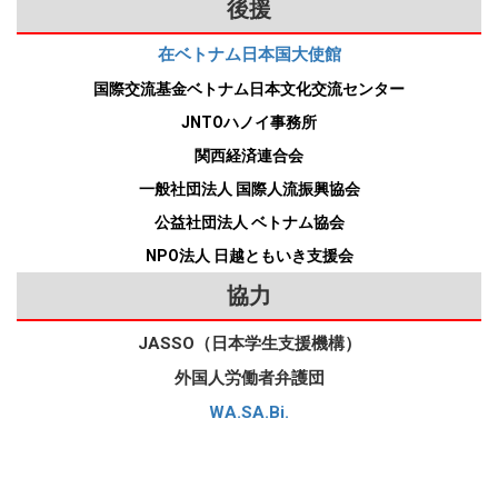
人留学生に「食べる」「学ぶ」「働く」「住
種：総合職（営業） ・ベトナム人 ・大学生 ・日本語能力試験
学生受入れ促進プログラム 対象 大学院生（博
後援
ケースが多いです。 交換留学生に対しては、
に変更し、入社が近付いたら、働くための在留資格に変更します。この
む」「遊ぶ」に関する情報を伝えるイベント
でください。また、機会があればインターンシップや会社説明会に参加
士課程・修士課程）研究生（大学院レベル）
（JLPT）・N1 私には「人と関わりながら仕事をやっていく」という軸
日本の受け入れ大学が留学生寮を安い家賃で
半年間で一時帰国することもできますが、在留資格を変更する際には日
で、WA.SA.Bi.も実行委員会に加わっていま
大学生短期大学生高等専門学校生（ 3年生以
し、できればその会社で働いている先輩も訪問しましょう。 このよう
提供したり、大学独自の奨学金を提供したり
があり、さらに、日本とベトナムに関連する仕事をしたいという希望が
在ベトナム日本国大使館
す。2023年は8月26日～27日にマイドームお
本にいなければならないので、早めに日本へ戻りましょう！
上）専門学校生大学・短大の留学生別科生大
するなど、大学ごとにさまざまなサポートが
にして会社の事業内容や理念、強み、雰囲気、仕事内容などを具体的に
あります。貴社の会社説明動画とHPを拝見し、70カ国にまたがるグロ
おさかで開催されます。来場登録は7月からで
国際交流基金ベトナム日本文化交流センター
学・短大・高等専門学校の専攻科生日本語学
あります。交換留学を希望する人は、ベトナ
把握したうえで、その会社でどのような仕事をしたいか、その仕事に対
ーバルな事業展開に魅力を感じました。そして、その事業に関連する外
す。 就活や賃貸住宅、観光などに関するブー
校生など 応募期間 3月下旬～5月上旬（学校に
ムで大学に入学したら、留学先の大学や選考
JNTOハノイ事務所
して自分はどのように貢献できるのかを書き込むと、すぐれた履歴書に
国人材のサポートや管理に関わりたいと思い、応募させて頂きました。
スがあるほか、楽しい「体験イベント」もた
より異なる） 奨学金 毎月48,000円（日本語学
基準について調べ、準備を始めてください。
なります。その際、自分の経験やエピソードと結びつけて具体的に書く
私は日本語学校で通訳者として約一年間勤務し、通訳の仕事に加え、入
くさんあります。留学生以外の外国人や日本
関西経済連合会
校生は毎月30,000円） 支給期間 1年 支給条件
また、単年留学の場合でも、日本の受け入れ
ことが大切です。 それ以外の欄の書き方 大学・専門学校での専攻など
人も参加できます。 [iconpress
管に提出する書類の作成や生徒の生活指導なども担当しました。貴社で
・学校の推薦・ 「留学」の在留資格・ 受給す
大学が海外からの留学候補者をMEXTに推薦
一般社団法人 国際人流振興協会
id="local_1803" title="external link"
授業名だけではなく具体的に何を学んだかを書いてください。ここは専
る年度の必要な成績基準（語学能力含む）を
の仕事でその経験を生かし、さらに磨きをかけ、新たに来日する外国人
し、MEXTが国費留学生として採用する場合
style="color:#525252; font-size:22px;" ] 外国人
公益社団法人 ベトナム協会
満たすこと・ 仕送りが平均月額 90,000 円以
門知識を見る項目なので、特に理系の場合は具体的な専攻内容も詳しく
もあります。 まとめ この記事では、日本の文
材やすでに日本に住んでいる外国人材に対し様々なサポートを提供した
留学生エキスポ2023 アルバイト時間管理アプ
下であることなど 応募書類 ・在学証明書、成
部科学省（MEXT）が提供している7つの奨学
書きましょう。また、文系・理系にかかわらず、学習面でどのように努
NPO法人 日越ともいき支援会
いと考えております。それによって、貴社で働く外国人材のパフォーマ
リ「28」 留学生が日本でアルバイトをする場
績証明書など※学校に問い合わせてください。
金（国費留学制度）や各大学の交換留学制度
力したかなどを書くのもよいでしょう。例えば次のような書き方もあり
ンスを高め、事業発展に貢献できればと思います。 【編集部コメン
合、1週間に28時間までという制限がありま
協力
②海外留学支援制度（協定受入）奨学金 この
について紹介しました。 ◎実務経験者向けの
ます。 【記入例】 「私は大学で英語の授業を受けました。それまで
ト】 ・良い点：自分の希望を書くだけではなく、自分がこの会社にど
す。30時間や40時間働いている人もいます
奨学金は交換留学生向けで、日本に行く前に
MEXT奨学金 ・ヤング・リーダーズ・プログ
は、外国語学習は日本語が中心で、英語にあまり時間をかけていなかっ
が、これはオーバーワークと呼ばれ、違法で
のように貢献できるかをアピールしています（＝黄色い部分）。どう貢
も応募ができます。留学先から案内があるの
ラム（YLP） ・研究留学生 ・教員研修留学生
JASSO（日本学生支援機構）
たので、大学での英語学習は最初は大変でした。しかし、将来の可能性
す。最近はオーバーワークが入管に知られや
で、ぜひ応募してください。 海外留学支援制
献できるかについては、もう少し長く書いてもいいです。 ・足りない
◎学生向けのMEXT奨学金 ・学部留学生 ・高
外国人労働者弁護団
すくなっていますので、オーバーワークをす
を広げたいと思い、英語にも積極的に取り組むことにしました。授業の
度（協定受入）奨学金 支援対象学生の資格・
等専門学校留学生 ・専修学校留学生 ・日本
点：日本語学校での仕事でどのような努力・工夫をし、生徒をどのよう
ると、入管で「留学」の在留資格の期間を更
要件 ・学生交流に関する協定等に基づき受入
予習・復習はもちろん、その日覚えた単語を使って1日のできごとを短
語・日本文化研修留学生 MEXT奨学金をもら
に助けたのか、具体的なエピソードがあると、仕事ぶりや人柄がもっと
WA.SA.Bi.
新したり、在留資格を「留学」から「技人
大学等が受入れを許可する者（交換留学
って日本に留学するためには、少なくとも1年
い文章で表し、それを何度も声に出して読む、というような工夫をしま
伝わります。 「志望動機」の例文② 応募職種：翻訳・通訳 ・ベトナム
国」に変更したりする際に、許可がおりない
生）・経済的理由により自費のみでの留学が
以上の準備が必要なので、余裕を持ってしっ
した。これを1年間続けたところ、大学の定期試験は前・後期とも100点
人 ・日本語学校生（母国の大学卒） ・JLPT N2 私は職場でコミュニケ
ことがしばしばあります。 [iconpress
難しい人・ほかの奨学金を受ける場合、その
かり準備してください。そして、在ベトナム
満点中90点台でした。そこで、英語の必単位取得後も独自に勉強を続
ーションをしっかりとり、人間関係がうまくいくように気をつけていま
id="local_1803" title="external link"
支給額が月8 万円を超えない者 奨学金 80,000
日本国大使館の公式HPや公式Facebookに