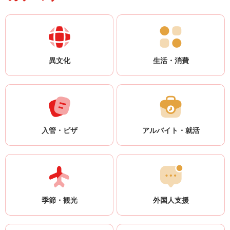
点：新聞に記事が何度も載ったと書いていますが、どのような立場や状
・求人説明会 ・無料面接 ・就職ガイダンス
CWAJ ・岩谷直治記念財団 ・東電記念財団 ・
のアドバイスに従って内容を書き直したり、その人に日本語を修正して
・ジョブフェア ・Web面接会 ◎オンライン日
況でどのような取材をしたのか、どのような新聞に載ったのかがわかり
NEC C&C財団 ・渥美国際交流財団 また、
本語交流会 ◎留学生向けイベント ・
もらったりしましょう。 それでは、だれにチェックしてもらえばよい
JASSOの奨学金（私費留学生向け、交換留学
ません。説明力が足りないという印象を受けます。 まとめ 履歴書の
ENMUSUBi ・外国人留学生エキスポ ◎アルバ
生向け）についても紹介しました。JASSOの
でしょうか？ 大学や専門学校の就職支援担当者 キャリアセンターなど
「長所・短所」などはどの会社へも同じ内容で提出できますが、「志望
イト時間管理アプリ「28」 WA.SA.Bi.は、日
私費留学生向け奨学金も成績が良い人が対象
学校の就職支援担当セクションには必ず相談しましょう。それをした上
動機」の内容は提出先によって変わります。自分で努力して書いた後
本で生活している外国人に幸せな人生を送っ
で、学校の推薦が必要です。 民間団体の自由
で、大学の指導教官などにも助言を求めるとよいでしょう。 WA.SA.Bi.
は、先輩や学校の先生にも見てもらい、アドバイスを受けましょう。
異文化
生活・消費
てほしいと願い、さまざまな情報発信や相
応募の奨学金も、指導教官などの推薦状が必
留学生支援団体WA.SA.Bi.は留学生の履歴書作成を無料でサポートして
留学生支援チーム・WA.SA.Bi.も留学生の履歴書作成を無料でサポート
談、就活支援などを行っています。go-
要な場合が多く、日本の大学・学校での成績
います。母国語で相談できます。WA.SA.Bi.の事務所は大阪市内です
しています。オンラインで全国の留学生の就活相談に母国語で応じてい
en@morikosan.co.jp からも多言語で
や出席率が良くないと、推薦状をもらうこと
が、オンラインで全国の留学生の就活相談に応じています。 相談はま
WA.SA.Bi.スタッフにメッセージを送ることが
ます。 [iconpress id="local_1803" title="external link"
は難しいので、やはり勉強にしっかり取り組
できますので、困ったときは活用してくださ
ず WA.SA.Bi. のLINEアカウントで受け付けます。
むことが大事です。 勉強に力を入れることで
style="color:#525252; font-size:22px;" ] WA.SA.Bi.：留学生の相談送信ペ
い。
アルバイトの時間は少し減るかも知れません
ージ 履歴書の書き方に関するほかの記事もあります。 [iconpress
が、奨学金をもらえれば、生活がずっと楽に
入管・ビザ
アルバイト・就活
id="local_1803" title="external link" style="color:#525252; font-size:22px;" ]
なり、安心して勉強を続けられます。あなた
「長所・短所」を効果的に書こう！ [iconpress id="local_1803"
も奨学金受給を目指して、情報集めや勉強に
title="external link" style="color:#525252; font-size:22px;" ] 履歴書の文例
力を注いでみませんか？
と解説：パート1 [iconpress id="local_1803" title="external link"
style="color:#525252; font-size:22px;" ] 履歴書の文例と解説：パート2
[iconpress id="local_1803" title="external link" style="color:#525252; font-
季節・観光
外国人支援
size:22px;" ] 履歴書の文例と解説：パート3