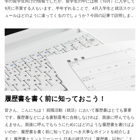
い。 9．まとめと注意点 アルバイトの探し方
学の留学生向けの情報でしたが、留学生の中には秋（10月）に入学して
だのですか？」、「なぜ日本に就職したいで
title="external link" style="color:#525252; font-
象年齢 18歳以上30歳未満 応募条件 大学学部
レスが少ない 空気がきれいで、健康によい 自宅の敷地で野菜を栽培し
について、学校からの紹介や求人情報サイ
すか？」といった質問を行って、学生の自己
9月に卒業する人もいます。半年ずれることで、4月入学生と就活スケジ
size:22px;" ] 奨学金の詳細情報（支給団体の
に在学し日本語・日本文化に関する分野を通
ト、店のはり紙、ハローワーク、SNSの投稿
ている人も多い。アパート暮らしでも小さな畑を使えるケースがある。
分析を手伝い、同時にWA.SA.Bi.スタッフがそ
HP） 対象 大学院生 応募期間 前期：例年4月
ュールはどのように違ってくるのでしょうか？今回の記事で説明しま
算1年以上専攻している者 奨学金 毎月
などの方法を紹介しました。 求人情報サイト
の人に適した仕事を一緒に考えます。そし
山や海などが近く、アウトドアレジャーを楽しみやすい 文化面 各国の
～5月後期：例年9月～10月 奨学金 金額は支
117,000円（地域加算あり） 日本語教育 なし
す。 最終学年になる前に動き始めよう まず、上記の表で9月卒業生向け
の内容を理解したり、面接で最低限の受け答
て、その人にふさわしい求人があれば、紹介
給期間による毎月21万円（1～2年間）毎月19
外国人コミュニティの結束が強い地域もある 人が温かく、支え合う文
支給期間 1年以内 日本政府（MEXT）奨学金
のスケジュールを見てみましょう。 春入学の留学生は、最終学年の直
えができるような日本語力を身に付けてから
することもあります。 [iconpress
万円（3年間まで）毎月16万円（4年以上） 支
の申請方法 申請ルート 奨学金の種類によって
化がある ◆地方暮らしのデメリット 電車やバスの路線も本数も少な
前に就活が本格的に始まってから卒業まで1年間ありますが、秋入学の
留学する方が、アルバイト探しもうまくいき
id="local_1803" title="external link"
給期間 1年以上 応募書類 ・研究計画書・推薦
申請方法が違います。 ①大使館や総領事館を
い。地方の都市部から離れると、電車が1時間に1、２本というケースも
ますし、日本語力も速くアップします。 そし
留学生は半年しかありません。2021年度の就活は2021年3月から本格化
style="color:#525252; font-size:22px;" ] 無料面
状・成績証明書、入学許可書など 伊藤国際教
通じて申請（大使館推薦） 応募者は大使館や
ある。 電車もバスもなく、自動車がないと生活できない地域がある。
て、日本語力がついてきたら、会話のある仕
接の申し込みページ 就職ガイダンス
していますが、新卒採用の対象者は2022年3月の卒業生と2021年9月の
育交流財団 [iconpress id="local_1803"
総領事館による１次選考（書類審査、筆記試
自動車運転免許を取るにはN2程度の日本語力が必要。 娯楽施設や飲食
事を探し、日本語を練習する機会にしましょ
WA.SA.Bi.は日本国内の大学、短大、専門学
title="external link" style="color:#525252; font-
卒業生です。 それでは、9月卒業生の就活の基本知識についてQ&Aで概
験、面接）を受けます。大使館等は１次選考
う。コンビニやスーパーのレジ担当、飲食店
店、小売店、ベトナム料理店などが少ない 日本生活での心がけ 日本で
校、日本語学校と連携して、外国人向けの就
size:22px;" ] 奨学金の詳細情報（支給団体の
で選んだ候補者を日本の文部科学省
観しましょう。 Q1: なぜ2022年9月の卒業生は対象ではないのですか？
のホール担当などはお客さんと話すことの多
職ガイダンスも行っています。就職活動の流
暮らすにあたって、私は次のようなことを心がけました。 ・日本人と
HP） 対象 大学院生（修士課程） 応募期間 例
（MEXT）に推薦し、MEXTが合格者を最終決
【回答】日本の会社の事業年度は通常、4月から翌年3月までの1年間で
い職場です。 また、時給以外のこともチェッ
れや履歴書の書き方などを教えてもらえるほ
年10月 奨学金 毎月18万円 支給期間 2年以内
のコミュニケーションを増やす。 ・アルバイトや仕事で自分の役割・
定します。 一次選考の筆記試験の科目 研究留
す。企業の新卒採用も次の事業年度が始まる2022年4月に入社する社員
クしましょう。 自宅や学校から職場までの通
か、ガイダンス後に受講生が講師に直接相談
応募書類 ・申込書・語学力証明書・母国の大
学生 日本語、英語 教員研修留学生 日本語、
責任をしっかり果たす。 ・地域のボランティア活動に積極的に参加す
をそれまでの1年間で選考します。2022年9月に卒業する学生は2022年4
勤時間、通勤手段 勤務時間（勉強と両立でき
することもできます。WA. SA. Bi.の就職ガイ
学の成績証明書・推薦状・住民票など 春風学
英語 専修学校留学生 日本語、英語、数学 学
る。 ・日本人の考え方を理解し、よいところを取り入れる。 また、社
るかどうか） 仕事の内容 通勤時間が長すぎた
月の時点で大学等を卒業していませんので、選考・採用の対象になりま
ダンスを聞きたい場合、学校のキャリアセン
寮（一粒奨学金） [iconpress id="local_1803"
部留学生 文系：日本語、英語、数学理系：日
履歴書を書く前に知っておこう！
会のルールを守ることが大事です。「万引きをしない」「不法残留をし
り、深夜から朝まで働いたりすると、勉強が
ターに確認するか、WA.SA.Bi.にメッセージを
せん。 Q2: それでは、2022年9月に卒業する留学生は2021年10月に最終
title="external link" style="color:#525252; font-
本語、英語、数学、化学、物理または生物 高
ない」「偽造在留カードを使わない」「通帳やキャッシュカードを他人
あまりできません。また、法律で決められた
送ってください。 ジョブフェア 日本で外国人
size:22px;" ] 奨学金の詳細情報（関連HP） 対
学年になってから就活を始めればよいですか？ 【回答】いいえ、最終
等専門学校留学生 日本語、英語、数学、物理
皆さん、こんにちは！ 就職活動（就活）において履歴書はとても重要
週28時間の制限を超えて働くと、在留資格を
に売らない」など、法律やルールを守りましょう。 地方で充実した生
留学生を採用する企業が増えているので、外
象 大学院生 応募期間 前期：例年6～8月後
または化学 日本語・日本文化研修留学生 日本
学年（大学生の場合は4年生）になる前からインターンシップなどに参
です。履歴書などによる書類選考に合格しなければ、面接に呼んでもら
更新できず、学校を卒業できなくなる場合が
国人向けのジョブフェアも多くなりました。
活を送った先輩たちの体験談も参考にしてください。 [iconpress
期：例年1～3月 奨学金 毎月8万（この中から
語 ②大学を通じて申請（大学推薦） 研究留学
加しましょう。参加することで採用につながる場合もありますし、そう
えません。面接に呼んでもらうにためにはどのような履歴書を書けばよ
あります。 [iconpress id="local_1803"
WA.SA.Bi.は大阪や東京などで行われるさまざ
家賃＋食費：65,000円を支払う） 支給期間 2
id="local_1803" title="external link" style="color:#525252; font-size:22px;" ]
生、学部留学生、日本語・日本文化研究留学
でなくても、自己分析が深まり、その後の履歴書・エントリーシートの
title="external link" style="color:#525252; font-
いのか、履歴書を書く前に知っておくべき大事なポイントを紹介しま
まなジョブフェアを運営したり、スポンサー
年 応募方法 春風学寮に問い合わせ CWAJ外国
生については、ベトナムの大学が協定を結ん
多彩な仲間づくりで留学が充実 （長崎） [iconpress id="local_1803"
作成や面接で役に立ちます。 Q3: 基本的に就職活動には1年以上かかり
size:22px;" ] アルバイトと入管法｜KOKORO
として参加したりしています。 ジョブフェア
す！ 履歴書とエントリーシート 日本の就活では「履歴書」以外に「エ
人留学生大学院女子奨学金 [iconpress