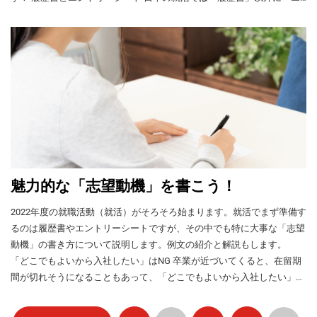
でいる日本の大学にこれらの国費留学の候補
title="external link" style="color:#525252; font-size:22px;" ] 仲間と楽しむ
ますが、半年間でも就活はできますか？ 【回答】はい、半年間でも間
会場にWA.SA.Bi.のブースがあり、WA.SA.Bi.
id="local_1803" title="external link"
ントリーシート」を提出させる企業があります（特に大手企業）。エン
者を推薦するルートもあります。日本の大学
いなか暮らし（三重県で技能実習） まとめ 大都会と地方にそれぞれの
のスタッフ（日本人やベトナム人など）が留
に合います。しかし、そのパターンは9月卒業生のみです！3月に卒業す
style="color:#525252; font-size:22px;" ] 奨学金
はベトナムの大学から推薦された候補者を
トリーシートには企業が設定したさまざまな記入項目がありますが、中
良さがあります。ライフスタイルや将来の目標に合わせて住む地方を選
学生の就職の相談に応じています。ジョブフ
の詳細情報（支給団体のHP） 対象 大学院博
る人が最終学年の秋から就活を始めて半年間で就職するのは難しいと考
MEXTに推薦し、MEXTが候補者を実際に国費
心は「自己PR」と「志望動機」です。この2項目が履歴書にもエントリ
ェアの案内はWA.SA.Bi.公式サイトに掲載され
びましょう。 私はサービス業で働きたかったので、最初は、そういう
士課程の女性 応募期間 （2022年の場合）10
留学生に採用するかどうかを最終決定しま
えてください。また、9月卒業生もなるべく早く就活を始めてくださ
ーシートにもある場合は、履歴書の自己PR欄や志望動機欄には要点を
ています。 Web面接会 WA.SA.Bi.は外国人と
月10日締め切り2024年分の奨学金募集は
仕事を見つけやすい大都会を選びました。ただし、都会では地方より仕
す。 ③ヤング・リーダーズ・プログラム
い。自分たちの半年後に卒業する3月卒業生より時間が少ないので、彼
書き、エントリーシートに詳しい内容を書きましょう。 「自己PR」な
企業をマッチングさせるために、毎年9月に
2023年7月に開始 奨学金 年間200万円 支給期
（YLP） YLPについては、ベトナムの推薦機
事も多く給料も高いですが、住宅費や学費などの差額が給料の差額（都
らより早く動き始めなければなりません。 時間の使い方が大切！ 9月卒
どの書き方 就活の履歴書で「自己PR」は重要項目です。この欄には自
「Web面接会」も行っています。理系向けの
間 1年 応募書類 WEB申請システム（英語サイ
関からの推薦を受けて在ベトナム日本大使館
会と地方の給料の差額）以上に高いケースが多いです。留学生はアルバ
業生は3月卒業生と比べて就活期間が短くなりがちなので、3月卒業生よ
求人も文系向けの求人もあり、2022年の場
分の長所や売り込みたいポイントなどを２点以上盛り込み、なるべく具
ト） 岩谷直治記念財団 [iconpress
や総領事館に出願します。その後、日本の大
イト時間にも制限がありますので、支出の違いも考えてから住む地方を
合、約30社が参加しました。事前に行われる
り濃い密度で時間を使わなければなりません。1カ月間に1、2社ではな
id="local_1803" title="external link"
体的に書いてください。その際、勉強や部活動、社会活動（ボランティ
学が申請書類、面接、小論文などで1次選考を
選ぶことをお勧めします。 最近では、地方にも外国人の仕事が増えま
WA.SA.Bi.スタッフのオンライン面談と書類選
style="color:#525252; font-size:22px;" ] 奨学金
く、5、6社以上に応募しましょう！9月卒業生のための就活スケジュー
行い、MEXTが最終合格者を決定します。
アなど）、アルバイト、インターンシップなど自分の体験やエピソード
したし、地方で留学して都会で就職することもできます。KOKOROの体
考にパスすると、Web面接会当日、企業から
の詳細情報（支給団体のHP） 対象 大学院生
[iconpress id="local_1803" title="external link"
ルの注意点を下記にまとめました。 ①履歴書などを早めに完成させる
と結びつけて書くと、内容が具体的になります。それによって選考担当
直接面接をしてもらえます。1社だけでなく、
験談なども読んで参考にしてください。
募集分野 理系 応募期間 例年12月1日〜12月
style="color:#525252; font-size:22px;" ] 在ベト
面接を受ける前の書類選考で履歴書やエントリーシートが必要です。今
者の印象に残りやすくなりますし、実際の面接でも相手の質問のきっか
2～4社の面接を受ける参加者もいます。Web
魅力的な「志望動機」を書こう！
20日 奨学金 毎月15万円、学会発表参加費 支
ナム日本大使館のYLP募集に関するページ 申
年9月に卒業する留学生で履歴書やエントリーシートが完成していない
けになります。 「自己PR」と「自己紹介」の違い 自己PR欄では自分が
面接会の求人情報や日程については、
給期間 2年以内 応募書類 ・申込書・経歴書・
請時期 在ベトナム日本大使館の公式HPに毎年
人は大急ぎで作成しましょう！ ②大手・中小にこだわらず、まず、同
誇りにできることをアピールします。単なる「自己紹介」になってしま
WA.SA.Bi.会員にメールで案内が送られます。
身上書・研究計画・自己紹介（手書き）・推
2022年度の就職活動（就活）がそろそろ始まります。就活でまず準備す
4月、翌年度の政府奨学金に関するオンライン
じ業界で応募する 大手企業では給料が高いことが多いです。しかし、
会員になりたい人はこちらから登録してくだ
わないように気をつけましょう。また、指定された履歴書フォーマット
薦状 東電記念財団 [iconpress id="local_1803"
説明会の開催日程や募集内容が掲載されま
るのは履歴書やエントリーシートですが、その中でも特に大事な「志望
さい。 オンライン日本語交流会 WA.SA.Bi.は
就職でもっと大切なことは仕事の内容や職場環境です。その仕事によっ
title="external link" style="color:#525252; font-
に自己PR欄がない場合でも、面接では必ずと言っていいほど自己PRを
す。実際に留学を始める10カ月以上前に募集
動機」の書き方について説明します。例文の紹介と解説もします。
毎月「オンライン日本語交流会」を行ってい
size:22px;" ] 奨学金の詳細情報（支給団体の
て、自分がどのように成長ができるか、自分がどのようにやりがいを感
が締め切られますので、大使館のHPをよくチ
求められます。そこで、「趣味」「長所・短所」「学校で学んだ事」と
「どこでもよいから入社したい」はNG 卒業が近づいてくると、在留期
ます。日本に住んでいる外国人や海外で日本
HP） 対象 大学院博士後期課程 募集分野 電
ェックし、早くから準備することが必要で
じるかを考えましょう。 ③色々な方法で求人を見ける 大手人材会社の
いった欄に記入する際も、自己PRにつながる書き方を意識しましょ
間が切れそうになることもあって、「どこでもよいから入社したい」と
語を勉強している外国人、外国人と交流した
気・エネルギー 応募期間 例年4～6月 奨学金
す。 ◆【参考】奨学金選考スケジュール
就活支援ページなどさまざまなツールで求人を探したり、会社説明会に
う。履歴書によって選考担当者にどのような印象を残せるかが、面接に
考える留学生もいます。しかし、「どこでもよいから入社したい」と考
い日本人など、だれでも参加できます！ 交流
毎月5万円 支給期間 卒業するまで 応募書類 ・
（2024年度分） 2023年4月24日 募集開始 5月
申し込んだり、採用に応募したりできます。先週のブログに詳しくまと
進めるかどうかのカギになります。 長所・短所 長所・短所を書く際
会を通じて会話力が上がりますし、新しい友
える人は「どこにも入れない」のが現実です。 ①「入りたい会社に入
WEB申請システム・小論文・推薦状 NEC C&C
31日 書類提出 しめ切り 6月中旬 書類選考合格