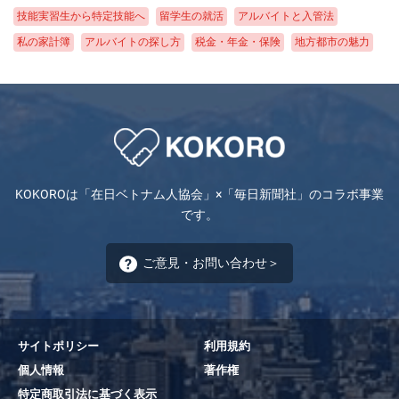
技能実習生から特定技能へ
留学生の就活
アルバイトと入管法
私の家計簿
アルバイトの探し方
税金・年金・保険
地方都市の魅力
地域と物価
日本の物価
生活ルール
ニュース
クレジットカードの作り方
医療
防災
アパート契約
銀行口座
携帯電話契約
不思議な日本文化
KOKOROは「在日ベトナム人協会」×「毎日新聞社」のコラボ事業
です。
ご意見・お問い合わせ＞
サイトポリシー
利用規約
個人情報
著作権
特定商取引法に基づく表示