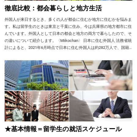
・ビザ ・日本生活 ・アルバイト ・日本語学
だし、自由応募の奨学金については、学校の
対象年齢 原則として40歳未満 応募条件 ・大
張してうまく日本語を話せず、面接に呼んで
習 など、なんでも相談できます。 中でも一番
徹底比較：都会暮らしと地方生活
案内を待たないで、各団体のホームページな
学卒業・通算３年以上の実務経験・若手の行
もらえない。そんな経験をお持ちの留学生も
多いのは「就職」についての相談です。
どで情報を確認して早めに書類を準備し、応
政官など 奨学金 毎月242,000円 日本語教育 な
多いことでしょう。そこで、ある先輩のやり
WA.SA.Bi.のスタッフは、採用面接を受けたこ
募する方が得策です。 自由応募の12種類の奨
外国人が来日するとき、多くの人が都会に住むか地方に住むかを悩みま
し 支給期間 1年 [iconpress id="local_1803"
方を紹介します。 先輩は履歴書（写真付き）
とがない学生や履歴書の書き方が分からない
学金 この章では、JASSOの「日本留学奨学金
title="external link" style="color:#525252; font-
す。私は留学生のときは東京と千葉に住み、今は兵庫県の地方都市に住
や在留カードのコピーをかばんに入れ、自転
学生、就活のやり方が分からない学生にもア
パンフレット2023-2024」に載っている多数
size:22px;" ] YLPに関するMEXTのページ（英
んでいます。外国人として日本の都会と地方の両方で暮らしたので、そ
車や徒歩で町を回りました。 ①店に「アルバ
ドバイスを送ってきました。このような個別
の民間団体奨学金の中から「自由応募」が可
語） [iconpress id="local_1803" title="external
の違いについて紹介します。〈Miikochan〉 日本に住む外国人 法務省統
イト募集」のはり紙があれば、中の様子を観
の相談は下記リンク先からベトナム語でも申
能な12種類の奨学金をピックアップして紹介
link" style="color:#525252; font-size:22px;" ]
計によると、2021年6月時点で日本に住む外国人は約282万人で、国籍
察します。 ②よい店だと思ったら、店長かリ
し込めますので、困ったときは気軽にコンタ
します。奨学金の対象（年齢、所属大学・学
2023 年度日本政府（文部科学省）奨学金留学
ーダーを探して声をかけます。「はり紙を見
別で多いのは次の順です。 ①中国人：745,411人（26.4％） ②ベトナム
クトしてください。 [iconpress
校の種類など）や応募条件を確認して応募し
生募集要項 研究留学生 研究留学生 募集分野
ました。アルバイトをしたいのですが」 ③相
id="local_1803" title="external link"
人：450,046人（15.9％） ③韓国人：416,389人（14.7％） ④フィリピン
てください。 大塚敏美育英奨学財団
大学で専攻した分野かそれに関連した分野 対
手から「履歴書を郵送してください」と言わ
style="color:#525252; font-size:22px;" ] ミニ相
[iconpress id="local_1803" title="external link"
人：277,341人（9.8％） ⑤ブラジル人：206,365人（7.3％） そして、外
象年齢 35歳未満 応募条件 大卒または同等の
れたら、その場で履歴書などを渡します。 こ
談会の申し込み また、特定技能を検討する人
style="color:#525252; font-size:22px;" ] 奨学金
学力があると認められた人 奨学金 研究生（大
国人の多い都道府県は次のようになっています。 都道府県 外国人数 %
のようにすると、その場で面接をしてもらえ
も増えていますので、「特定技能についての
の詳細情報（支給団体のHP） 対象 大学3年生
学院入学準備中）：143,000 円修士課程：
1 東京都 541,807 19.2 2 愛知県 269,685 9.6 3 大阪府 250,071 8.9 4 神奈川
るケースがあります。先輩はこの方法で３つ
相談」の時間も設けています。 [iconpress
以上（成績が全て A 以上）大学院生 募集分野
144,000 円博士課程：145,000 円（地域加算
県 230,301 8.2 5 埼玉県 198,548 7.0 6 千葉県 168,048 6.0 7 兵庫県
のアルバイト（コンビニ2件、ロッテリア1
id="local_1803" title="external link"
人の健康に関連する研究（医学、歯学、薬
あり） 日本語教育 6カ月（上級／必要な人の
113,772 4.0 8 静岡県 99,143 3.5 都会暮らしのメリットとデメリット 東京
件）に採用されました。 7．ハローワーク 国
style="color:#525252; font-size:22px;" ] 特定技
学、生物学、工学、栄養学、体育学）、経営
み／学費免除） 支給期間 研究生：2年以内修
が運営する公共職業安定所（愛称・ハローワ
23区に住んでいたときに感じたのは、なんと言っても便利さでした。特
能についての相談の申し込み 外国人の就職活
学 応募期間 例年3～4月 奨学金 年200万円、
士課程：2年博士課程：3年（日本語教育の必
ーク）が全国に約540あります。ここでアル
動支援 WA.SA.Bi.は、外国人の日本での就職
にお店の充実ぶりはすごく、コンビニやスーパーもたくさんあります。
150万円、100万円※他奨学金と併給の場合は
要な人には6カ月加算） 教員研修留学生 教員
バイトを紹介してもらえますので、訪問して
を支援するために多彩な機会を提供していま
年50万円 支給期間 1年 応募書類 ・願書・推薦
外国人店員も多く、携帯電話ショップなどでベトナム人に対応してもら
研修留学生 募集分野 学校教育 対象年齢 35歳
ください。 【ハローワークの利点】 ・安心し
す。外国人向けの求人だけを紹介しています
状・成績証明書、在学証明書・住民票の写し
未満 応募条件 大卒または教員養成学校卒で、
えるケースも多いです。 それでは、外国人が日本の都会で暮らす場合
て働ける職場（法律を守る職場）が多い。 ・
★基本情報＝留学生の就活スケジュール
ので、大手就職サイトで自分に適した求人が
似鳥国際奨学財団 [iconpress id="local_1803"
自国で5年以上勤務した現職教員 奨学金 毎月
のメリットとデメリットをまとめました。 ◆都会暮らしのメリット 仕
ハローワークの担当者に面談で相談できる。
見つからなかった方はWA.SA.Bi.サイトや
title="external link" style="color:#525252; font-
143,000円（地域加算あり） 日本語教育 6カ