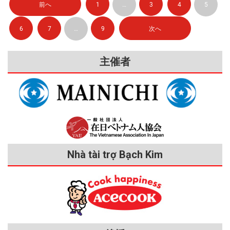
めていますので、ご一読ください。 早めに動こう！ 留学生の就活スケ
だちもできます。楽しい交流会なので、初め
も、なるべく体験やエピソードと結びつけて具体的に書くように心がけ
前へ
1
…
3
4
5
財団 外国人研究員助成 [iconpress
る」。そのためには、「なぜそこに入りたいのか」をまず自分の頭の中
者発表、筆記試験アナウンス 6月下旬 筆記試
ジュール 学校のキャリア支援室など 留学生向けの求人を探すには、ま
ての人も気軽に参加してください。 交流会の
id="local_1803" title="external link"
ましょう。自分の長所・短所がよくわからない人は次のような視点で自
験（20日～23日ごろを予定） 7月上旬 筆記試
で明確にします。 ②次に、あなたがその会社にどのように貢献できる
情報については、WA.SA.Bi.公式サイトの
ず、学校の「キャリアセンター」や「キャリア支援室」などを利用しま
style="color:#525252; font-size:22px;" ] 奨学金
験合格者発表、面接試験アナウンス 7月中旬
分を分析するのも一つの方法です。 短所と長所は見方によって変わり
6
7
…
9
次へ
のか（＝会社があなたを採用することによるメリット）を考えてくださ
EventページやWA.SA.Bi.のFacebookページで
の詳細情報（支給団体のHP） 対象 大学院博
しょう。留学生を採用したい企業は大学・短大・専門学校に求人を送っ
～下旬 面接試験 7月末 面接試験合格者発表 10
ます。例えば、おしゃべりな人は、悪く言うと「うるさい人」「口が軽
い。 ①と②の内容を文章にして「志望動機」欄に書くことになりま
確認できるほか、WA.SA.Bi.登録会員には、メ
士後期課程 募集分野 情報処理技術、通信技
月～11月 文部科学省での２次選考 学部・高
てくることがあります。 ハローワーク 皆さんはこの名前を聞いたこと
い人」ですが、よく言うと「積極的な人」「外交的な人」です。このよ
す。➀と②について考えるには、ネットやインターンシップ、先輩訪問
ールでもお知らせが届きます。 留学生向けの
術、電子デバイス技術、これらの技術が融合
専・専修：12月～2024 年2月研究：2024年1
主催者
がありますか？ ハローワークは国が運営する職業紹介機関です。「マ
うに、自分の短所を長所に置き換えてPRするのも一つの手法です。 た
などでその会社の情報を調べなければなりません。 【会社情報のチェ
イベント WA.SA.Bi.は「留学生に遊びながら
する技術分野 応募期間 例年7～9月 奨学金 毎
月以降 最終合格者発表 2024年4月または9月
イナビ」など民間の求人紹介サイトが有名ですが、ハローワークだけで
だ、その長所が職場でどのように生きるのか、仕事と結びつけて書く工
学んでほしい」と考えており、留学生に「遊
ックポイント】 事業内容、仕事の内容 業績 企業理念、社風 事業エリア
月15万円 支給期間 1年 応募書類 ・履歴書・指
～10月 訪日 研究留学生、学部留学生、高等専
就活をした先輩もいます。 ハローワークHP ハローワークを活用して就
び」の場も提供しています。 ENMUSUBi 2022
夫をしないと、選考のプラスになりにくい場合があります。その長所が
導教官の推薦状 渥美国際交流財団 [iconpress
転勤システム 休暇制度 キャリアモデル 魅力的な「志望動機」とは 気に
門学校留学生、専修学校留学生のくわしい募
年の動画コンテスト 「ENMUSUBi」は
職した先輩留学生 WA.SA.Bi. WA.SA.Bi.が無料で行っている模擬面接 大
id="local_1803" title="external link"
仕事での貢献に直接結びつかない場合は、長所を生かしてだれかをサポ
集情報については、在ベトナム日本国大使館
なる会社の情報を徹底的に調べたら、次は、自分の希望（仕事のやりが
WA.SA.Bi.のオリジナルイベントです。留学生
style="color:#525252; font-size:22px;" ] 奨学金
阪に拠点を置くWA.SA.Bi.は公式サイトで求人を紹介（ベトナム語で読
の公式HPの該当ページで確認してください。
ートした経験や長所を伸ばすために行った努力などを書くとよいでしょ
い、収入、ライフスタイルなど）がその会社でかなえられるのかどうか
の潜在力を発見するために、「自己プレゼン
の詳細情報（支給団体のHP） 対象 大学院博
各大学の交換留学等 ベトナムで日本語・日本
めます）しているほか、WA.SA.Biの事務所で就活始動を受けることがで
う。そうすれば、努力する姿勢などあなたの人間性をアピールできま
チェックします。 その会社で自分の希望がどのようにかなえられるか
会」や「動画コンテスト」などを行っていま
士後期課程（最終学年）※関東地方の大学 応
文化などを選考する大学生が2〜3年生のとき
きます。新型コロナの状況によってはオンラインで相談に乗る場合もあ
す。また、短所を書く際には、その短所を改善するためにどのように努
がわかったら、それらをすべて（文章でなくてもよいので）紙に書き出
す。 ・自己プレゼン会 企業の合同説明会の一
募期間 例年9月 奨学金 毎月25万円 支給期間 1
から約1年間、交換留学生として日本の大学に
ります。 WA.SA.Bi. 困難を乗り越えたら未来が来る！ 就活に成功した先
力したかを書くと、これも自分をPRする材料になります。 「志望動
部ですが、留学生が企業の担当者の前で自分
します。すると、それが「志望動機」のたたき台になります。 これを
年 応募書類 ・申込書・評価表・英文付評価
留学するチャンスがあります。ベトナムの各
Nhà tài trợ Bạch Kim
輩留学生（中央） 最後に9月卒業生の入社スケジュールについて説明し
機」の書き方 履歴書の「志望動機」は非常に重要です。面接でも必ず
をプレゼンテーションして、その後で合同説
表・推薦書 JASSOの奨学金 日本学生支援機構
もとに文章を作りますが、その際に次のようなポイントを盛り込みまし
大学が協定を結んでいる日本の各大学に留学
ます。 10月入社 春採用だけでなく秋採用（秋入社）を行っている会社
明会に参加することで、企業とよりマッチン
質問されます。その会社で働きたい理由を書く欄ですが、その理由を適
（JASSO）の奨学金は自由応募ではなく、日
候補者を推薦し、代わりに相手の大学の日本
ょう。 ・なぜ、まざまな企業の中からその会社を選んだのか（どこに
グがしやすくなります。 ・動画コンテスト
も増えています。その場合は、卒業後すぐに入社するので、働くための
本の学校が申請します。 ①留学生受入れ促進
切に書くためには、その会社が「現在何をしているのか」「これから何
人学生をベトナムの大学も受け入れます。交
魅力を感じているのか） ・その会社でどのような仕事をしたいか ・そ
2022年のテーマは「関西・大阪の魅力」でし
プログラム 正式名は「文部科学省外国人留学
在留資格に変更する手続きを卒業前に始めます。少し休憩したいと考え
換留学プログラムでは、学費が全部免除され
をしようとしているのか」「どのような人を必要としているのか」を理
の仕事に自分がどのように貢献できるか（＝長所や経験と結びつけて書
た。関西に住んでいる留学生だけでなく、他
生学習奨励費」。私費留学生向けのプログラ
ます。しかし、交換留学生は国費留学生と違
る学生もいるかも知れませんが、正社員として仕事を始めると、アルバ
解していることが必要となります。 そのためには、インターネットで
く） それでは、例文を見ながら一緒に考えていきましょう。例文は、
の地方に住んでいる留学生からもたくさんの
ム で、日本に来てからの成績が選考を左右し
って生活費を自分で負担しなければならない
イトよりも高い給料をもらえますよ！ 4月入社 卒業後、入社まで半年間
その会社の情報を集めてよく読みましょう。「事業概要」や「事業の内
編集部が少しだけ手直しをしています。 「志望動機」の例文➀ 応募職
応募が来ました。 外国人留学生エキスポ 外国
ますので、勉強をがんばってくださいね。 留
ので、貯金や仕送り、アルバイトで留学する
待たなければなりません。その場合、在留資格はいったん「特定活動」
容」「企業理念」「企業ビジョン」「経営計画」などの項目をよく読ん