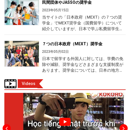
民間団体やJASSOの奨学金
学生のサポートをする人がいます。その人か
Facebookページ「WA.SA.Bi. VN」から外国人
らアルバイトを紹介してもらえるケースがあ
向けの求人情報がベトナム語で送られてくる
2023年05月15日
ります。学校の中の掲示板にアルバイトの募
ほか、悩みや相談などのメッセージを公式サ
当サイトの「日本政府（MEXT）の７つの奨
集情報が掲示されている場合もあります。
イトやFacebookなどからスタッフに送信する
学金」でMEXT奨学金（国費留学）について
【学校からの紹介】 ・多くの場合、安心して
ことができ、留学経験のあるベトナム人スタ
紹介していますが、日本で学ぶ私費留学生に
働ける。 ・勉強との両立を考えてくれる職場
ッフが対応します。WA.SA.Bi.のサービスにつ
対しても、民間団体や都道府県などのさまざ
が多い。 ・ただし、紹介数が少ない。 2．先
いて紹介します。 WA.SA.Bi.とは WA.SA.Bi.は
まな奨学金があります。この記事では、民間
７つの日本政府（MEXT）奨学金
輩や友人からの紹介 多くの先輩たちは先輩留
日本での生活・留学・就職に役立つ情報を発
団体やJASSOの奨学金について紹介します。
学生や友だちからアルバイトを紹介してもら
信している多言語メディアです。これまで
民間団体などの奨学金は、MEXT奨学金と違
2023年05月02日
っています。飲食店やコンビニ、スーパー、
105カ国・地域の約13,200名（うちベトナム
って、日本で留学を始めてから応募するもの
日本で留学する外国人に対しては、学費の免
ホテルなどにはベトナム人の正社員やアルバ
人約5,000人）が登録しています。WA.SA.Bi.
が多いです。 民間奨学金の種類と応募方法 民
除や減額、奨学金などさまざまな支援制度が
イトがたくさんいますので、紹介してもらえ
公式サイトやベトナム語のFacebookページ
間団体の奨学金への応募方法は主に以下の3通
あります。奨学金については、日本の地方自
れば、採用される可能性が高くなります。
WA.SA.Bi. VNから外国人向けの求人情報が得
りです。学校が取りまとめる奨学金以外に自
治体や民間団体などが提供している奨学金も
3．求人情報サイト 人材紹介会社などが運営
られるほか、就職活動（就活）や日本での生
由応募の奨学金もあります。また、MEXT奨
ありますが、この記事では、日本政府（文部
Videos
する求人情報サイトがあります。その中には
活などに関する個人的な質問や悩みをサイト
学金では、日本に行く前に応募するケースが
科学省＝MEXT）が提供している７つの奨学
外国人OKのアルバイトも載っています。外国
やFacebookなどからWA.SA.Bi.に送信する
多いですが、私費留学生向けの民間団体の奨
金について紹介します。民間団体などの奨学
語ページがあるサイトもあります。
と、留学経験のあるベトナム人スタッフたち
学金は、入学してから応募することが多いで
金については、このサイトの「民間団体や
[iconpress id="local_1803" title="external link"
が対応します。 WA.SA.Bi.を運営しているの
す。 ①大学・学校が推薦 留学先の学校（大
JASSOの奨学金」で紹介しています。 日本政
style="color:#525252; font-size:22px;" ] TOWN
は森興産株式会社（本社・大阪市）です。森
学・短大・学校）が窓口となり、学内選考で
府（MEXT）が提供する７つの奨学金 日本の
WORK [iconpress id="local_1803"
興産は、在日外国人が限られた日本滞在期間
選んだ候補者を奨学金支給団体に推薦しま
文部科学省（MEXT）が提供している奨学金
title="external link" style="color:#525252; font-
を有効に活用して充実した留学や生活を送れ
す。 ②大学・学校が取りまとめ 学校が窓口と
には、次の３つの特徴があります。これらの
size:22px;" ] indeed [iconpress id="local_1803"
るように、さまざまなサポートを行っていま
なり、学内選考なしで応募書類を集約し、奨
特徴は、この記事で紹介する７つのMEXT奨