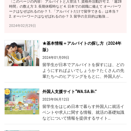
〈このページの内容〉 アルバイトと入管法 1. 資格外活動許可 2. 「週28
時間」の数え方 3. 長期休暇時など 4. 日本での就職に備えて オーバーワ
ークはなぜばれるのか？ 1. 「アルバイトだけで留学できる」は本当？
2. オーバーワークはなぜばれるのか？ 3. 留学の主目的は勉強 ...
2024年02月29日
★基本情報＝アルバイトの探し方（2024年
版）
2024年01月09日
留学生が日本でアルバイトを探すには、どの
ようにすればよいでしょうか？たくさんの先
輩たちへのヒアリングをもとに、外国人が日
本でアルバイトを見つけるさまざまな方法を
紹介します！ 電話で申し込んで断られること
外国人支援サイト“WA.SA.Bi.”
が多い人にも、ある対策をお伝えします。
〈このページの内容〉 1．学校からの紹介 2．
2023年06月12日
先輩や友人からの紹介 3．求人情報サイト 4．
留学生をはじめ日本で暮らす外国人に就活イ
求人情報誌 5．店のはり紙 6．電話せずに面接
ベントや求人に関する情報、就活の基礎知識
を受ける方法 7．ハローワーク 8．留学生の
などについて情報を提供するサイト
SNSグループ 9．まとめと注意点 1．学校から
「WA.SA.Bi.」をご存知でしょうか？
の紹介 大学や専門学校、日本語学校には、留
WA.SA.Bi.公式サイト以外にベトナム語の