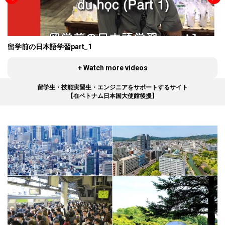
title="external link" style="color:#525252; font-
す。 多言語で情報発信 WA.SA.Bi.は、さまざ
学金支給団体に提出します。 ※①②のような
学金すべてに共通します。MEXT奨学金で留
size:22px;" ] マイナビバイト [iconpress
まな国の人が日本でより安定した生活を送る
学校が応募を仲介する奨学金については、各
学することを「国費留学」と言います。 ① 教
id="local_1803" title="external link"
ためのサポートをしたいと考え、日本語、中
学校のホームページで紹介している場合も多
育費：学費、入学金、受験料を全額免除 ② 渡
style="color:#525252; font-size:22px;" ] ハロー
国語、ベトナム語、英語、タイ語、インドネ
いです。インターネットで「●●●（学校
航費：往復航空券支給 ③ 生活費：日本での生
ワーク（国が運営するサイト） [iconpress
シア語、韓国語の7言語で外国人向けの情報を
名） 私費留学生奨学金」というキーワード
留学前の日本語学習part_1
会
活に困らないように一定額を毎月支給 そし
id="local_1803" title="external link"
配信しています。 日常生活に関すること以外
で検索してみてください。その学校がどのよ
て、MEXT奨学金は実務経験者（社会人経験
style="color:#525252; font-size:22px;" ]
に、就活に役立つ記事もたくさんあります！
うな奨学金と連携しているかわかります。 ま
者）向けと学生向けに大別されます。 （１）
+ Watch more videos
MPKEN（NPOのサイト） [iconpress
就活など留学生に必要な記事については、
た、下記の2つのページ（外部サイト）から、
実務経験者（社会人経験者）向け：3種類 ・
id="local_1803" title="external link"
KOKOROとコラボで作成した記事も多数掲載
外国人留学生向けの奨学金や各大学・学校ご
ヤング・リーダーズ・プログラム（YLP）・
留学生・技能実習生・エンジニアをサポートするサイト
style="color:#525252; font-size:22px;" ] レジ・
されています。 [iconpress id="local_1803"
との授業料減免制度について検索できます。
【在ベトナム日本国大使館後援】
研究留学生・教員研修留学生 （２）学生向
スーパー求人ナビ 4．求人情報誌 「タウンワ
title="external link" style="color:#525252; font-
[iconpress id="local_1803" title="external link"
け：4種類 ・学部留学生・高等専門学校留学
ーク」など、駅やコンビニに置かれている求
size:22px;" ] BJTビジネスマンガ [iconpress
style="color:#525252; font-size:22px;" ] 奨学
生・専修学校留学生・日本語・日本文化研修
人情報誌（無料）にもアルバイト情報がたく
id="local_1803" title="external link"
金・授業料減免制度（検索） [iconpress
留学生 実務経験者向けの３つのMEXT奨学金
さん載っています。人材会社が発行してお
style="color:#525252; font-size:22px;" ] 就活に
id="local_1803" title="external link"
ヤング・リーダーズ・プログラム（YLP） こ
り、ウェブサイトに載っている求人と同じも
関するマンガ WA.SA.Bi.サイト以外に各言語
style="color:#525252; font-size:22px;" ] 外国人
のプログラム（YLP）はアジア諸国の将来の
のも含まれています。 5．店のはり紙 飲食店
のFacebookページもあり、日本語学習や就活
留学生向けの奨学金（検索：ベトナム語） ③
指導者として期待される若手の行政官や経済
やコンビニ、スーパーマーケットなどに「ス
などに役立つ情報を発信しています。 多言語
自由応募 学校を通さず、奨学金支給団体に直
人などを日本の大学院などに招き、1年程度の
タッフ募集」や「アルバイト募集」というは
で無料相談 WA.SA.Bi.には元留学生の正社員
接応募します。 情報を常にチェックしよう！
短期間で学位を与えるプログラムです。プロ
り紙がはられていることがあります。そこに
や現役留学生のアルバイトスタッフがたくさ
①②③とも、学校（大学・短大・学校）の管
グラム参加者の日本に対する理解を深めるこ
載っている電話番号に電話するか、店に入っ
んいます。留学生活や就職活動について困っ
理システムや直接メール、掲示板などを通じ
とも目的としています。 ヤング・リーダー
て、スタッフ（できれば店長）に聞いてみま
たことがあれば、留学生の先輩たちがあなた
て募集案内が紹介されることがありますの
ズ・プログラム（YLP） 募集分野 ①行政 ②
しょう。 6．電話をせずに面接を受ける方法
に寄り添って相談に応じます。 ・進学 ・就職
で、頻繁（ひんぱん）に確認しましょう。た
ビジネス ③法律 ④地方行政 ⑤医療行政
アルバイトに応募しようと電話をしたら、緊