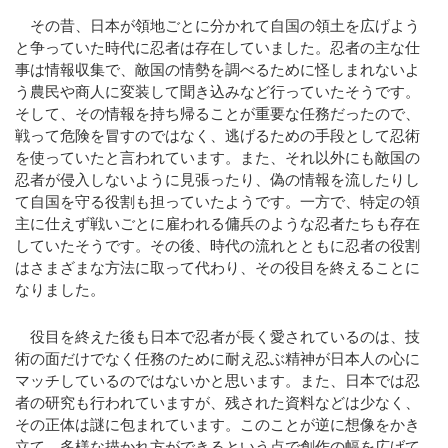
その昔、日本が領地ごとに分かれて自国の領土を広げよう
と争っていた時代に忍者は存在していました。忍者の主な仕
事は情報収集で、敵国の情勢を調べるために怪しまれないよ
う農民や商人に変装して聞き込みなど行っていたそうです。
そして、その情報を持ち帰ることが重要な任務だったので、
戦って危険を冒すのではなく、逃げるための手段として忍術
を使っていたと言われています。また、それ以外にも敵国の
忍者が侵入しないように見張ったり、偽の情報を流したりし
て自国を守る役割も担っていたようです。一方で、特定の領
主に仕えず戦いごとに雇われる傭兵のような忍者たちも存在
していたそうです。その後、時代の流れとともに忍者の役割
はさまざまな方法に取って代わり、その役目を終えることに
なりました。
役目を終えた後も日本で忍者が長く愛されているのは、技
術の面だけでなく任務のために耐え忍ぶ精神が日本人の心に
マッチしているのではないかと思います。また、日本では忍
者の研究も行われていますが、残された資料などは少なく、
その正体は謎に包まれています。このことが逆に想像をかき
立て、多様な描かれ方ができるという点で創作の幅を広げて