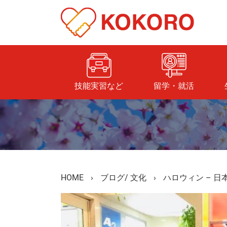
技能実習など
留学・就活
HOME
›
ブログ
/
文化
›
ハロウィン – 日