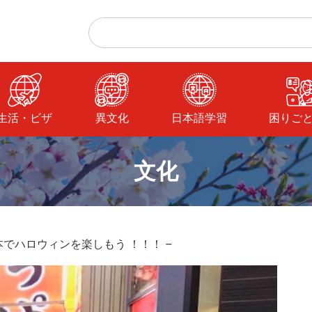
生活・ビザ
異文化
日本語学習
困りご
文化
本でハロウィンを楽しもう ！！！ –