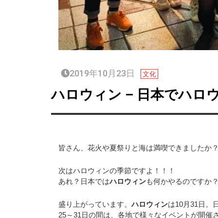
2019年10月23日
文化
ハロウィン – 日本でハロ
皆さん、花火や夏祭りと海は満喫できましたか
次はハロウィンの季節ですよ！！！
あれ？日本では
ハロウィン
も何かやるのですか
盛り上がっています。
ハロウィン
は10月31日
25～31日の間は、各地で様々なイベントが開