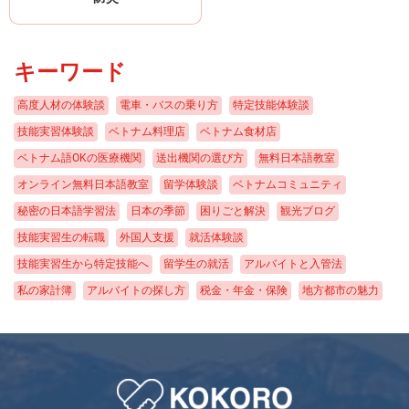
キーワード
高度人材の体験談
電車・バスの乗り方
特定技能体験談
技能実習体験談
ベトナム料理店
ベトナム食材店
ベトナム語OKの医療機関
送出機関の選び方
無料日本語教室
オンライン無料日本語教室
留学体験談
ベトナムコミュニティ
秘密の日本語学習法
日本の季節
困りごと解決
観光ブログ
技能実習生の転職
外国人支援
就活体験談
技能実習生から特定技能へ
留学生の就活
アルバイトと入管法
私の家計簿
アルバイトの探し方
税金・年金・保険
地方都市の魅力
地域と物価
日本の物価
生活ルール
ニュース
クレジットカードの作り方
医療
防災
アパート契約
銀行口座
携帯電話契約
不思議な日本文化