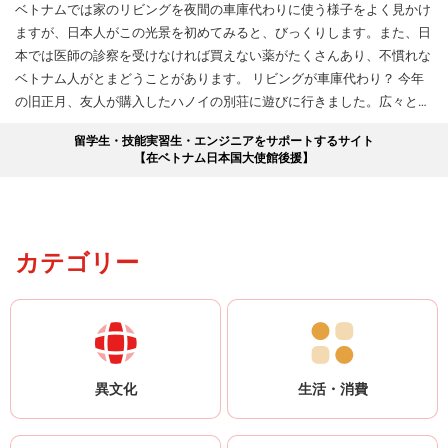
ベトナムでは家のリビングを夜間の車庫代わりに使う様子をよく見かけ
ますが、日本人がこの光景を初めてみると、びっくりします。また、日
本では医師の診察を受けなければ買えない薬がたくさんあり、不慣れな
ベトナム人がとまどうことがあります。 リビングが車庫代わり？ 今年
の旧正月、友人が購入したハノイの別荘に遊びに行きました。広々とし
て風通しが良く、リゾート地にある「ヴィラ」のような居心地で、彼の
留学生・技能実習生・エンジニアをサポートするサイト
自慢の家でした。リビングルームで夜中まで食べたり飲んだり話したり
【在ベトナム日本国大使館後援】
して盛り上がり、午後11時ごろに帰ることにしました。そして、私が玄
関を出ると、彼は異様な行動をとりました。リビングの扉を開けると、
家の前に駐車していた自動車に乗り込み、リビングの中に車を入れたの
です。 ...
カテゴリー
異文化
生活・消費