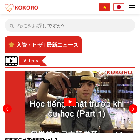
入管・ビザ | 最新ニュース
Videos
留学前の日本語学習part_1
会