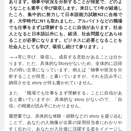
あります。物事や状況を分析することが得意で、どのよ
うなことも素早く学び吸収します。来日して1年が経過し
たころ、集中的に努力して日本語能力試験N2に合格で
き、大学時代にN1も取れました。アルバイトなどの職場
でも仕事をまずは理解することに自信があります。社会
人となると日本語以外にも、経済、社会問題などあらゆ
ることが必要になります。ビジネスに必要となることを
社会人としても学び、吸収し続けて参ります。」
→→常に学び、吸収し、成長する意欲があることは分か
ります。ただ、具体的なStoryがないため、全体的に説得
力の弱い文章になっています。例えば「物事や状況を分
析することが得意」と書いていますが、それを読み手に
納得させる story が何も書かれていません。
また、「職場でも仕事をまず理解する」ことに自信があ
ると書いていますが、具体的な story がないので、「自
信」の根拠が読み手にわかりません。
履歴書では、具体的な体験・経験などの story を盛り込む
ことで、あなたの人物像が企業の採用担当者にわかりや
すく伝わり、あなたが入社後に活躍する姿をイメージし