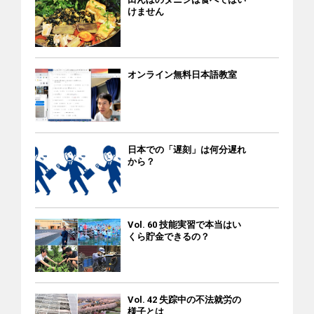
けません
オンライン無料日本語教室
日本での「遅刻」は何分遅れ
から？
Vol. 60 技能実習で本当はい
くら貯金できるの？
Vol. 42 失踪中の不法就労の
様子とは