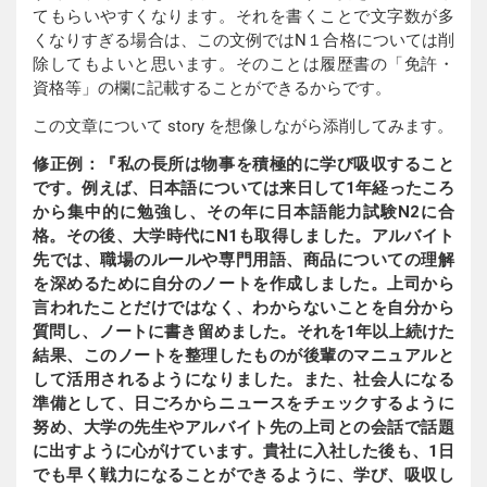
てもらいやすくなります。それを書くことで文字数が多
くなりすぎる場合は、この文例ではN１合格については削
除してもよいと思います。そのことは履歴書の「免許・
資格等」の欄に記載することができるからです。
この文章について story を想像しながら添削してみます。
修正例：『私の長所は物事を積極的に学び吸収すること
です。例えば、日本語については来日して1年経ったころ
から集中的に勉強し、その年に日本語能力試験N2に合
格。その後、大学時代にN1も取得しました。アルバイト
先では、職場のルールや専門用語、商品についての理解
を深めるために自分のノートを作成しました。上司から
言われたことだけではなく、わからないことを自分から
質問し、ノートに書き留めました。それを1年以上続けた
結果、このノートを整理したものが後輩のマニュアルと
して活用されるようになりました。また、社会人になる
準備として、日ごろからニュースをチェックするように
努め、大学の先生やアルバイト先の上司との会話で話題
に出すように心がけています。貴社に入社した後も、1日
でも早く戦力になることができるように、学び、吸収し