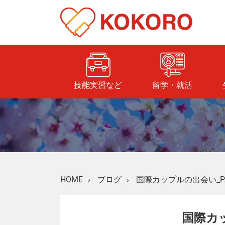
技能実習など
留学・就活
HOME
›
ブログ
›
国際カップルの出会い_PA
国際カッ