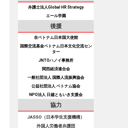
弁護士法人Global HR Strategy
エール学園
後援
在ベトナム日本国大使館
国際交流基金ベトナム日本文化交流セン
ター
JNTOハノイ事務所
関西経済連合会
一般社団法人 国際人流振興協会
公益社団法人 ベトナム協会
NPO法人 日越ともいき支援会
協力
JASSO（日本学生支援機構）
外国人労働者弁護団