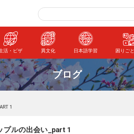
生活・ビザ
異文化
日本語学習
困りご
ブログ
RT 1
プルの出会い_part 1