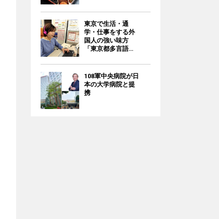
東京で生活・通
学・仕事をする外
国人の強い味方
「東京都多言語相
談ナビ」/無料
108軍中央病院が日
本の大学病院と提
携