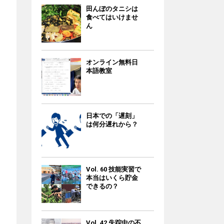
田んぼのタニシは
食べてはいけませ
ん
オンライン無料日
本語教室
日本での「遅刻」
は何分遅れから？
Vol. 60 技能実習で
本当はいくら貯金
できるの？
Vol. 42 失踪中の不