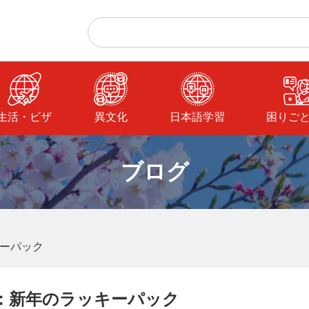
生活・ビザ
異文化
日本語学習
困りご
ブログ
ーパック
：新年のラッキーパック