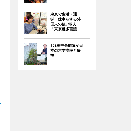
東京で生活・通
学・仕事をする外
国人の強い味方
「東京都多言語相
談ナビ」/無料
108軍中央病院が日
本の大学病院と提
携