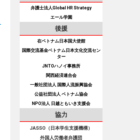
弁護士法人Global HR Strategy
エール学園
後援
在ベトナム日本国大使館
国際交流基金ベトナム日本文化交流セン
ター
JNTOハノイ事務所
関西経済連合会
一般社団法人 国際人流振興協会
公益社団法人 ベトナム協会
NPO法人 日越ともいき支援会
協力
JASSO（日本学生支援機構）
外国人労働者弁護団