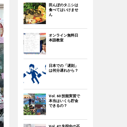
田んぼのタニシは
食べてはいけませ
ん
オンライン無料日
本語教室
日本での「遅刻」
は何分遅れから？
Vol. 60 技能実習で
本当はいくら貯金
できるの？
Vol. 42 失踪中の不