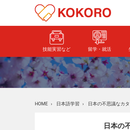
技能実習など
留学・就活
HOME
›
日本語学習
›
日本の不思議なカタカ
日本の不