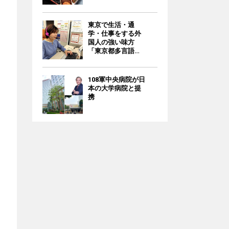
東京で生活・通
学・仕事をする外
国人の強い味方
「東京都多言語相
談ナビ」/無料
108軍中央病院が日
本の大学病院と提
携