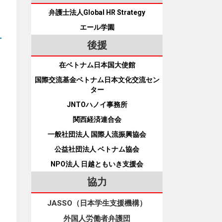
弁護士法人Global HR Strategy
エール学園
後援
在ベトナム日本国大使館
国際交流基金ベトナム日本文化交流セン
ター
JNTOハノイ事務所
関西経済連合会
一般社団法人 国際人流振興協会
公益社団法人 ベトナム協会
NPO法人 日越ともいき支援会
協力
JASSO（日本学生支援機構）
外国人労働者弁護団