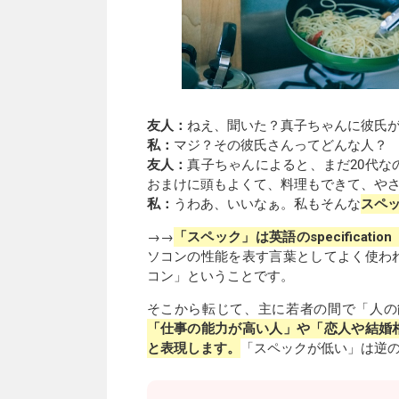
友人：
ねえ、聞いた？真子ちゃんに彼氏
私：
マジ？その彼氏さんってどんな人？
友人：
真子ちゃんによると、まだ20代な
おまけに頭もよくて、料理もできて、や
私：
うわあ、いいなぁ。私もそんな
スペ
→→
「スペック」は英語のspecifica
ソコンの性能を表す言葉としてよく使わ
コン」ということです。
そこから転じて、主に若者の間で「人の
「仕事の能力が高い人」や「恋人や結婚
と表現します。
「スペックが低い」は逆