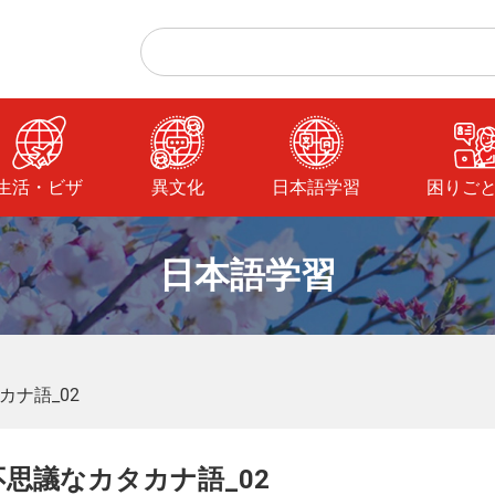
生活・ビザ
異文化
日本語学習
困りご
日本語学習
ナ語_02
思議なカタカナ語_02