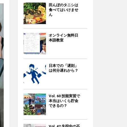
田んぼのタニシは
食べてはいけませ
ん
オンライン無料日
本語教室
日本での「遅刻」
は何分遅れから？
Vol. 60 技能実習で
本当はいくら貯金
できるの？
Vol. 42 失踪中の不