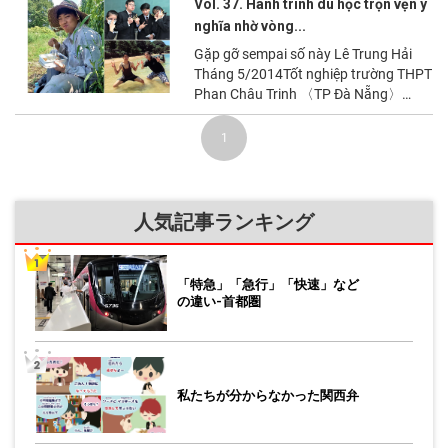
は、送出機関によって費用や教育内容
Vol. 37. Hành trình du học trọn vẹn ý
に大きな差があります。自分で情報を
nghĩa nhờ vòng...
集めてよい送出機
Gặp gỡ sempai số này Lê Trung Hải
Tháng 5/2014Tốt nghiệp trường THPT
Phan Châu Trinh 〈TP Đà Nẵng〉
Tháng
1
人気記事ランキング
「特急」「急行」「快速」など
の違い-首都圏
私たちが分からなかった関西弁