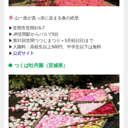
山一面が真っ赤に染まる春の絶景
▶︎︎笠間市笠間616-7
▶︎JR笠間駅からバスで5分
▶︎第51回笠間つつじまつり＝5月8日(日)まで
▶︎入園料：高校生以上500円、中学生以下は無料
公式サイト
▶︎
つくば牡丹園（茨城県）