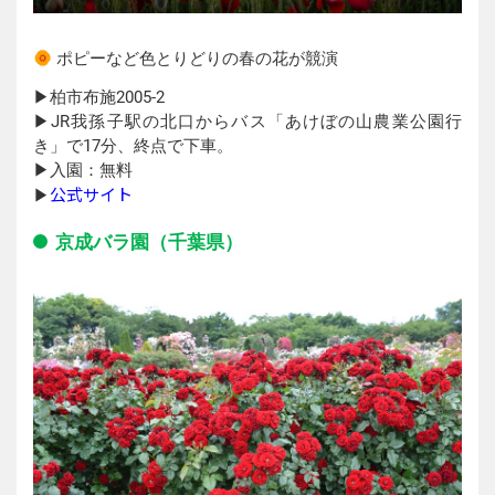
ポピーなど色とりどりの春の花が競演
▶︎柏市布施2005-2
▶︎JR我孫子駅の北口からバス「あけぼの山農業公園行
き」で17分、終点で下車。
▶︎入園：無料
公式サイト
▶︎
京成バラ園（千葉県）