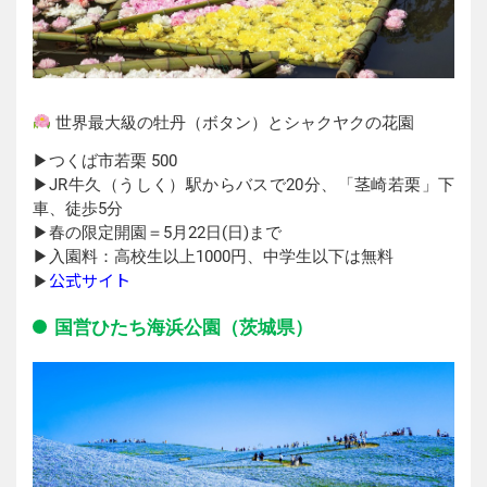
世界最大級の牡丹（ボタン）とシャクヤクの花園
▶︎つくば市若栗 500
▶︎JR牛久（うしく）駅からバスで20分、「茎崎若栗」下
車、徒歩5分
▶︎春の限定開園＝5月22日(日)まで
▶︎入園料：高校生以上1000円、中学生以下は無料
公式サイト
▶︎
国営ひたち海浜公園（茨城県）