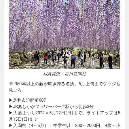
写真提供：毎日新聞社
350本以上の藤が咲き誇る名所。5月上旬までツツジも
見ごろ。
▶︎足利市迫間町607
▶︎JRあしかがフラワーパーク駅から徒歩3分
▶︎大藤まつり2022＝5月22日(日)まで。ライトアップは5
月15日(日)まで
▶︎入園料（4～5月）：中学生以上800～2000円、4歳～小