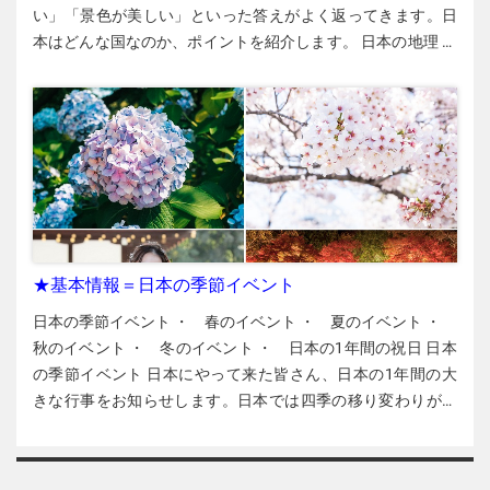
の北端にある3,000㎡のハス田に手のひらほどの大きさの美し
い」「景色が美しい」といった答えがよく返ってきます。日
が、古い日本の雰囲気があり、ファンの多いお寺です。正式
い花がびっしり咲きます。大賀ハスは毎年7月上旬から中旬に
本はどんな国なのか、ポイントを紹介します。 日本の地理 ◆
名は「東山慈照寺（ひがしやま・じしょうじ）」。哲学の道
かけてが見ごろで、特に朝の観賞がおすすめです。 ▶︎茨城県
ベトナムとほぼ同じ大きさ 日本には、北海道、本州、四国、
の入口のそばにありますので、最初に立ち寄ってはいかがで
古河市鴻巣399-1 ▶︎JR古河駅から約2 km（バス利用の場合は
九州の四つの大きな島と6,800あまりの島々があります。日本
しょうか？ ［銀閣寺］［哲学の道］ ・京都市左京区銀閣寺町
徒歩約800 m ） ▶︎見ごろ：6月下旬～8月上旬 ▶︎無料 ▶︎公式
の面積は約378,000㎢で、ベトナム（約33万1200ｋ㎡）の約
２ ・8:30～17:00（3～11月の場合） ・高校生以上500円 ・京
サイト 古代蓮の里【埼玉県】 関東を代表するハスの名所で、
1.14倍です。 南北の長さ 約3,000 ㎞ 東西の長さ 約3,000 ㎞ 面
都駅からバス（直通）で230円 ①「京都駅前（A２乗り場）」
約12万本のハスが池一面に咲きます。早朝から開花し、お昼
積 約378,000 ㎢ ◆47の都道府県 日本には、47の都道府県
から17番のバスで「銀閣寺道」へ ②「京都駅前（A１乗り
には閉じてしまいます。早起きして観に行ってください。 ▶︎
（ベトナムの「省」）があります。 「都」は東京都 「道」は
場）」から5番のバスで「銀閣寺道」へ ［銀閣寺］［哲学の
埼玉県行田（ぎょうだ）市小針2375-1 ▶︎JR行田駅、東口から
北海道 「府」は大阪府、京都府 そのほかの44行政区は「県」
道］ ・京都市左京区銀閣寺町２ ・8:30～17:00（3～11月の場
市内循環バス「古代蓮の里」下車 ▶︎見ごろ：6月中旬～8月上
◆山が75％、温泉が多い 富士山（左）と温泉 山と丘を合わせ
合） ・高校生以上500円 ・京都駅からバス（直通）で230円
旬 ▶︎無料 ▶︎公式サイト 水郷佐原あやめパーク【千葉県】 池
た面積が国全体の約75％ 火山が多いので、各地に温泉がある
★基本情報＝日本の季節イベント
①「京都駅前（A２乗り場）」から17番のバスで「銀閣寺
に島や橋もあり、昔懐かしい水郷の情緒が味わえる水郷佐原
一番高い山は富士山（高さ3,776㍍） ◆人口 2021年12月の日
道」へ ②「京都駅前（A１乗り場）」から5番のバスで「銀閣
あやめパーク。カフェや子ども向けの遊園施設もあります。
日本の季節イベント ・ 春のイベント ・ 夏のイベント ・ 秋のイベント ・ 冬のイベント ・ 日本の1年間の祝日 日本の季節イベント 日本にやって来た皆さん、日本の1年間の大きな行事をお知らせします。日本では四季の移り変わりがあり、季節と結びついた行事がたくさんあります。これを読めば、季節の行事の意味や日本人の大事な生活文化が分かります。 春のイベント 日本の春の風物詩はなんと言っても桜。地球温暖化の影響で桜の開花が毎年少しずつ早くなっていますが、春の日差しや暖かさと桜の花がかもし出す明るい雰囲気の中、多くの日本人が新たな出発を誓う季節です。4月には、日本の会社や学校の新年が始まります。それでは、日本の春のイベントを紹介していきましょう。 3月3日：ひな祭り ひな祭りは女の子の幸せと健やかな成長を願う行事です。ひな人形という人形を飾ったり、ちらし寿司やひなあられ（お菓子）を食べたりして家庭でお祝いをします。 3月14日：ホワイトデー ホワイトデーは、バレンタインデーにチョコレートなどをもらった男性がお返しをする日です。お菓子でお返しをする場合、キャンディーは「あなたが好き」、クッキーは「あなたは友達」、マシュマロやグミは「嫌い」を意味するとされていますが、それほど知られていません。バレンタインデーに恋人や好きな女性から贈り物をもらった男性は、女性から高価なお返しを期待されるケースもあります。お返しはお菓子でなくても大丈夫です。 3月：卒業式 3月は学校の卒業シーズンです。入学試験は1～3月が中心で、卒業式は多くの場合、入試が終わった後の3月中に行われます。 3月下旬～4月上旬：花見 花見は桜の花を眺めることです。地方によって咲く時期に違いがありますが、この時期に日本各地で桜が咲き乱れます。歩きながら眺める人もいれば、桜の木の下にビニルシートなどを敷いて、お弁当やお酒を楽しむグループもあります。 4月1日：エイプリルフール うそをついてもいいとされている日です。家族や友だち同士で冗談半分のうそを言い合います。企業が顧客を楽しませるためにSNSなどでうそや冗談を流すこともあります。例えば、実在しない新製品の発売情報を流したり、この日だけ遊び心でオンラインゲームの画面の文字を手書き文字にしたりします。 4月1日：新年度 日本の行政や企業、学校の「事業年度」や「学校年度」は4月に始まります。入社式や入学式は4月上旬に行われ、児童や生徒にとっては新しい学年が始まります。 4月29日～5月5日：ゴールデンウィーク 4月末から5月初旬にかけての休日や祝日が多い期間をゴールデンウィーク（GW）と呼びます。行楽に出かける人も多いので、電車や飛行機、ホテルは満席・満室で、高速道路も渋滞します。ホテルや航空券の料金も高くなります。遠出を避けて近くのイベントに参加する楽しみ方もあります。 ※4月29日（昭和の日）、5月3日（憲法記念日）、5月4日（みどりの日）、5月5日（こどもの日）の4日間が祝日で、ここに土日が加わって大型連休になります。日本の中で離れて留学や技能実習をしているベトナム人の友だち同士がこの期間に一緒に旅行したり、互いを訪ねたりすることもよくあります。 5月5日：子どもの日（祝日） 3月3日のひな祭りは女の子のためのイベントで、5月5日は男の子の幸運を祈る日です。男の子の健やかな成長と将来の出世を願って「鯉（こい）のぼり」＝写真＝という吹き流しを庭などに掲げる風習があります。ただし、最近では家庭で掲げる鯉のぼりは減り、地域などで大きな鯉のぼりを設置する例も増えています。 5月前半（第２日曜日）：母の日 日本での母の日は5月の第2日曜日。お母さんへの感謝を込めてカーネーションや贈り物を渡します。 夏のイベント ベトナムの夏も暑いですが、日本の夏も湿気が多く蒸し暑い日が続きます。この季節には夏休みがありますが、ベトナムの学校の夏休みより短いです。また、社会人の夏休みは1週間前後か、少ない人は４、５日間（お盆休み）だけで、欧米のようなロングバケーションではありません。1週間前後の日程で海外に出かける人も多くいます。 6月1日：夏の衣替え 日本では、多くの地方で6月1日から一斉に夏服に切り替わり、冬の衣替え（10月1日）まで薄手のスーツや半袖になります。また、最近では冷房に要するエネルギーを節約するために「クールビズ」という薄着の習慣が広まり、スーツの上着やネクタイなしでも仕事相手に失礼と思われないようになってきています。クールビズの期間は会社ごとに決められ、衣替えの期間より長く設定されることがあります。 6月（第3日曜日）：父の日 父に感謝する日ですが、日本では母の日に比べると印象が薄いです。 6月～7月：梅雨（つゆ） 日本では、6月から7月にかけて雨がよく降ります。「梅雨前線」という前線の影響で、その長さは毎年少しずつ違います。梅雨前線の勢力が弱くなって梅雨が終わると、気象庁が「梅雨明け」を発表し、大きなニュースになります。梅雨の季節にはアジサイ＝写真＝が美しく咲きます。 6月21日ごろ：夏至（げし） 1年で最も昼間の長い日です。この日を境に昼間の時間が少しずつ短くなっていき、12月の冬至の日に最も短くなります。日本では夏と冬とで昼間の長さがずいぶん違います。 7月7日：七夕（たなばた） 短冊（たんざく）という細長い紙に願いごとを書いて笹に結びつけ、願いがかなうように祈ります。各地で七夕にちなんだ祭りも行われ、特に仙台市の七夕祭りが有名です。織姫と彦星の２人が神様によって引き離され、年に一度の七夕の日だけ天の川を渡って会えると言われています。 7月～8月：花火大会 日本各地で花火大会が行われます。花火大会の会場には、屋台の店も出ます。明るいうちに出かけて場所を確保し、日が沈んだら夜空に広がる大きな花火を眺めて楽しみます。浴衣姿で花火を見物する女性も多く、日本の夏の最大の風物詩です。ベトナム人留学生や技能実習生の先輩たちにも、レンタル浴衣を借りたり安い浴衣を買ったりして日本の夏を楽しんでいる人たちがいます。 8月中旬：お盆休み お盆は、亡くなった先祖があの世から帰ってくるのを迎える行事で、8月13日～16日の4日間です。この期間に実家に帰省したりレジャーに出かけたりする人がたくさんいます。8月11日の「山の日」（祝日）や前後の土日、有給休暇を加えて5日間を超える大型連休になることも多く、ＧＷや年末年始と並ぶ「民族大移動」の時期になります。交通機関が混雑し、ホテルや飛行機の料金も高くなります。 日本企業の夏休みはお盆を中心とする5～8日程度が一般的ですが、中にはお盆を避けて交代で休みを取れる企業もあります。小中学校の夏休みは7月下旬～8月末の約40日間が一般的で、高校・大学にも長い夏期休暇があります。夏休みを利用して海外旅行に出かける人もたくさんいます。 日本の季節イベント 秋のイベント 暑い夏が過ぎ、寒い冬がやって来るまでの間に過ごしやすい季節「秋」があります。10、11月は特に過ごしやすいので、多くの学校の運動会や遠足もこの時期に行われます。 9月～10月中旬：十五夜 日本の秋は暑くも寒くもなく、空も澄んでいるので、月や星を眺めるのに適しています。十五夜の日は毎年変わりますが、この日は満月を眺めながら、作物の豊作を祈ります。ススキを飾り、団子を食べながら月を眺めます。 10月1日：衣替え 秋の衣替えです。服装が半袖から長袖に一斉に切り替わり、スーツも薄手から厚手に替わります。 10月31日：ハロウィン 欧米から伝わった、秋の収穫を祝い悪霊を追い払う行事ですが、日本でも仮装がメインになっています。東京の渋谷など若者の多い街で仮装をした人たちが行き交います。留学生向けの日本の日本語学校や専門学校でもハロウィンの行事をするケースが増えています＝写真。 11月15日：七五三（しちごさん） 子供の成長を祝うために、女の子は3歳と7歳、男の子は5歳の年に晴れ着（着物など）で神社に参拝します。家族と一緒に記念撮影もします。神社でお祓（はら）いをしてもらった子どもたちは千歳飴（ちとせあめ）という細長い飴を受け取ります。 11月～12月：紅葉見物 日本の山や公園の木々は秋になると赤や黄色に色づきます。これを「紅葉（こうよう）」と言います。紅葉の名所には、春の花見と同じように大勢の人が押し寄せます。写真は京都の嵐山（あらしやま）です。北海道や東北地方などでは東京や大阪・京都より早い時期に紅葉が始まります。 冬のイベント 短い秋が終わると長い冬が待っています。12～3月は寒い季節で、北海道や東北地方では寒い期間が他地域よりも長く続きます。夜になるのも早く、仕事が終わるころには外は真っ暗です。一方、クリスマスシーズンの町のきらびやかな装飾や、年末年始の繁華街のにぎわいも印象深い季節です。家庭や居酒屋では鍋料理が食卓に並ぶことも増え、週末に温泉旅行を楽しむ人も多くなります。 12月21日か22日：冬至（とうじ） 1年で昼が一番短い日です。この日を境に昼の時間がだんだん長くなり、3月の春分の日に昼夜の時間がほぼ同じになります。冬至の日には、健康を願って、かぼちゃを食べてゆず湯に入る風習があります。ゆず湯とは、ゆずを浮かべた風呂で、ゆずの効果で血行がよくなると言われています。 12月24～25日：クリスマス・イヴ、クリスマス 12月の前半から日本の町にはあちらこちらに電飾などが施され、クリスマスモードになります。日本の小さな子どもたちは12月24日の夜にサンタが枕元にプレゼントを届けてくれると教えられています。そして、25日にはケーキやチキンを食べます。日本ではクリスマスもイヴも祝日ではありませんが、夜に恋人とデートしたり仲間とパーティーをしたりします。恋人たちにとってクリスマスは1年で最大のイベントです。 12月31日：大みそか １年の最後の日を「大晦日（おおみそか）」と呼びます。多くの人が夕方から長時間放送されるNHKの年末歌番組「紅白歌合戦」を観賞します。また、大晦日の夜には、そばの麺のように長生きするようにと願ってそばを食べます。このそばを「年越しそば」と言います。そして、夜の12時（新年）になると、各地の寺で鐘をつきます。鐘は108回鳴らします。この鐘のことを「除夜の鐘」と言います。 1月1日：元日（祝日） ベトナムでは1月～2月のテトが年始になりますが、日本では1月1日が年始です。元日には神社や寺に初詣（はつもうで）に出かける人も多く、多くの家庭で「おせち料理」＝写真＝という伝統料理を食べます。家の中に鏡もちというお餅を飾る家もあります。ちなみに、ベトナムのテトの日は、日本では特にイベントはありません。 1月中旬（第2月曜日）：成人の日（祝日） 日本各地の市民会館などで成人式の式典が行われます。その年度（前年4月～その年の3月）に20歳になる学年の人たちが参加します。男性の多くはスーツ、女性の多くは着物（振りそで）を着て参加し、式典の後は、学校の同窓会などが行われます。最近では、多くの場合、着物はレンタルです。 2月3日：節分 日本ではかつて、感染症や災害は鬼の仕業とされてきました。鬼の邪気を追い払うために「鬼は外、福は内」と言いながら乾いた大豆を室内でまきます。これを「豆まき」と言います。また、巻き寿司を丸かぶりすると縁起（えんぎ）が良いとされます。この巻き寿司を「恵方（えほう）巻き」と言います。お寺や神社では節分祭りが行われます。 2月14日：バレンタインデー 日本では、菓子メーカーのキャンペーンの影響でバレンタインデーに女性から男性にチョコレートを贈る習慣が1970年代に定着しました。近年では、女性が友だちや同僚、上司の男性にお付き合いで贈る「義理チョコ」も一般化しています。安いチョコでいいので、職場などで義理チョコを渡すと喜ばれます。 日本の1年間の祝日 最後に日本の祝日について説明します。 1月1日 元日 1年の始まりで、家族や親せきが集まって新年を祝うことが多いです。ちなみに、日本ではテト（旧正月）には何もしません。 1月・第2月曜 成人の日 成人した人を祝う日です。以前は1月15日でしたが、祝日をなるべく月曜にして3連休を増やそうというハッピーマンデー制度によって2000年から1月の第2月曜になりました。 2月11日 建国記念の日 日本では、神話に出てくる初代天皇の即位日を建国の日としています。 2月23日 天皇誕生日 天皇の誕生日です。 3月19～22日 春分の日 年によって日付が異なります。自然や生き物を大事に思う日です。 4月29日 昭和の日 昭和の時代の天皇誕生日です。戦後の復興や高度経済成長を遂げた昭和の時代を振り返り、国の将来の繁栄を願う日です。 5月3日 憲法記念日 1947年のこの日に日本国憲法が施行されました。 5月4日 みどりの日 自然に親しみ、自然の恵みに感謝する日です。 5月5日 こどもの日 こども（特に男の子）の健やかな成長と将来の活躍を祈る日です。 7月・第3月曜 海の日 海の恵みに感謝し、海洋国家日本の繁栄を願う日です。 8月11日 山の日 山に親しみ、山の恵みに感謝する日です。 9月・第3月曜 敬老の日 お年寄りを敬愛し、長寿を祝う日です。 9月22～24日 秋分の日 年によって日付が異なります。先祖を敬い、亡くなった人々をしのびます。お墓参りをする人も多くいます。 10月・第2月曜 スポーツの日 スポーツに親しみ、健康な心身を育む日です。2019年までは「体育の日」と呼ばれていました。1964年10月10日に東京オリンピックの開会式が行われたのを記念して制定されましたが、2000年からはハッピーマンデー制度で10月の第2月曜になりました。この日がオリンピックの開会式に選ばれたのは、統計上、晴れる確率が高かったからだそうです。 11月3日 文化の日 1946年に日本国憲法が公布（発表）された日で、日本国憲法が平和と文化を重視していることか
本の人口は約125,470,000人でベトナム（約97,620,000人：
寺道」へ 南禅寺 南禅寺の水路閣 銀閣寺から「哲学の道」を抜
「はす祭り」では300品種以上のハスが鑑賞できます。 ▶︎千
2020年）より少し多いです。日本では2005年から人口が減り
けてしばらく歩くと、「南禅寺（なんぜんじ）」に着きま
葉県香取市扇島1837-2 ▶︎JR佐原駅から佐原循環バスで17分
続け、高齢化が進んでいます。2060年までに1億人を割る見
す。 こちらも人気の高いお寺で、秋の紅葉もきれいですが、
「水郷佐原あやめパーク」下車、約600 m ▶︎「はす祭り」：
通しで、2040年ごろにはベトナムと日本の人口が逆転すると
春の新緑も壮観です。境内には「水路閣（すいろかく）」が
2022年7月2日～8月14日 ▶︎入場料（5月～8月）：高校生以上
言われています。 下の表は「世界人口白書2021」のデータ
あります。昔は水路として使われていたレンガ造りの水道橋
600円、小・中学生300円 ▶︎公式サイト 不忍池【東京都】 不
で、日本の人口は世界で11位、ベトナムは15位です。 国 人
で、今は有名なインスタスポットです。また、「三門（さん
忍池（しのばずのいけ）は東京の観光名所、上野恩賜（おん
口 1 中国 14億4420万人 2 インド 13億9340万人 3 アメリカ 3