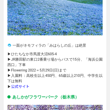
一面がネモフィラの「みはらしの丘」は絶景
▶︎ひたちなか市馬渡大沼605-4
▶︎JR勝田駅の東口2番乗り場からバスで15分、「海浜公園
西口」下車
▶︎Flowering 2022＝5月29日(日)まで
▶︎入園料：高校生以上450円、65歳以上210円、中学生以
下は無料
公式サイト
▶︎
あしかがフラワーパーク（栃木県）