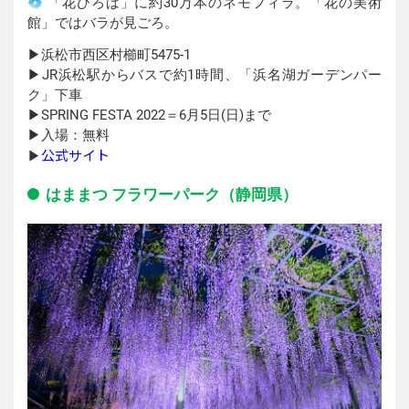
「花ひろば」に約30万本のネモフィラ。「花の美術
館」ではバラが見ごろ。
▶︎浜松市西区村櫛町5475-1
▶︎JR浜松駅からバスで約1時間、「浜名湖ガーデンパー
ク」下車
▶︎SPRING FESTA 2022＝6月5日(日)まで
▶︎入場：無料
公式サイト
▶︎
はままつ フラワーパーク（静岡県）