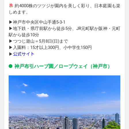
約4000株のツツジが園内を美しく彩り、日本庭園も楽
しめます。
▶︎神戸市中央区中山手通5-3-1
▶︎地下鉄・県庁前駅から徒歩5分、JR元町駅か阪神・元町
駅から徒歩10分
▶︎つつじ遊山＝5月8日(日)まで
▶︎入園料：15才以上300円、小中学生150円
公式サイト
▶︎
神戸布引ハーブ園／ロープウェイ（神戸市）