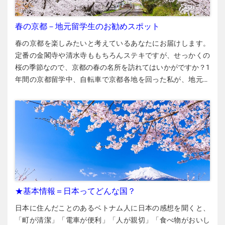
下旬～8月下旬 ▶︎無料 ▶︎参考サイト 千秋公園【秋田県】 久保
田城の跡地を整備した千秋公園。夏になると、園内の堀を埋
春の京都－地元留学生のお勧めスポット
め尽くすようにハスの葉が大きく青々と茂り、ピンクの花が
春の京都を楽しみたいと考えているあなたにお届けします。
咲き誇ります。 ▶︎秋田県秋田市千秋公園1-1 ▶︎JR秋田駅から
定番の金閣寺や清水寺ももちろんステキですが、せっかくの
650 m ▶︎無料 ▶︎参考サイト 伊豆沼・内沼【宮城県】 白鳥をは
桜の季節なので、京都の春の名所を訪れてはいかがですか？1
じめとした渡り鳥の飛来地として有名な伊豆沼ですが、夏の
年間の京都留学中、自転車で京都各地を回った私が、地元の
ハスの花も一見の価値があります。遊覧船もあり、ハスの花
人にも人気がある春の名所を紹介します。 半日お散歩コース
を間近で見ることができます。 ▶︎栗原市若柳上畑岡敷味17-2
春の京都にはいろいろな名所がありますが、歩いて半日で回
▶︎JR新田駅から伊豆沼・内沼サンクチュアリセンターまで
れる私の「お勧めコース」を紹介します。「銀閣寺」「哲学
650 m ▶︎ハスまつり：2022年7月23日～8月28日 ▶︎入場料：
の道」「南禅寺」「蹴上（けあげ）インクライン」「平安神
中学生以上800円、小学生500円 ▶︎参考サイト 大山上池・下
宮エリア」の5カ所を訪ねるコースです。それでは、これらの
池【山形県】 大自然の魅力が詰まった大山上池（かみい
スポットについて紹介します。 哲学の道 「哲学（てつがく）
け）・下池（しもいけ）では、関東エリアより1カ月ほど遅れ
の道」は銀閣寺（ぎんかくじ）と南禅寺（なんぜんじ）を結
てハスの花の見ごろの時期を迎えます。夏から初秋にかけて
ぶ約2 kmの散歩道で、水路に沿って歩きます。水路の水は滋
は、湖面一面がピンクの花で染まるほどハスの花が咲き誇り
賀県の琵琶湖（びわこ）から流れてきています。春（3月下旬
★基本情報＝日本ってどんな国？
ます。 ▶︎鶴岡市友江町23-71 ▶︎JR羽前（うぜん）大山駅から
～4月上旬）には桜の花と水路の組み合わせがとてもステキで
大山上池まで1.6 km ▶︎無料 ▶︎公式サイト 関東エリア 古河総
日本に住んだことのあるベトナム人に日本の感想を聞くと、
す。 銀閣寺 金閣寺に行く外国人は多いですが、銀閣寺に行く
合公園【茨城県】 25 haの広大な古河（こが）総合公園。園内
「町が清潔」「電車が便利」「人が親切」「食べ物がおいし
人は少ないでしょう。金閣寺のような派手さはありません