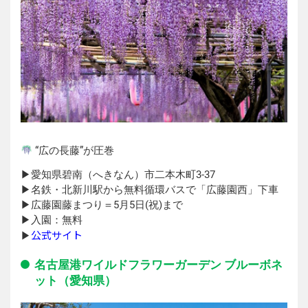
“広の長藤”が圧巻
▶︎愛知県碧南（へきなん）市二本木町3-37
▶︎名鉄・北新川駅から無料循環バスで「広藤園西」下車
▶︎広藤園藤まつり＝5月5日(祝)まで
▶︎入園：無料
公式サイト
▶︎
名古屋港ワイルドフラワーガーデン ブルーボネ
ット（愛知県）