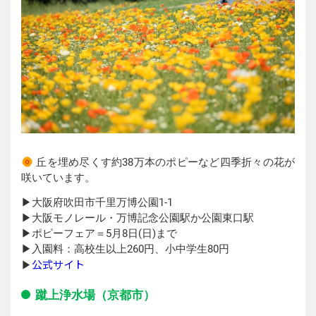
丘を埋め尽くす約38万本のポピーなど四季折々の花が
咲いています。
▶︎大阪府吹田市千里万博公園1-1
▶︎大阪モノレール・万博記念公園駅か公園東口駅
▶︎ポピーフェア＝5月8日(日)まで
▶︎入園料：高校生以上260円、小中学生80円
公式サイト
▶︎
蹴上浄水場（京都市）