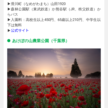
▶︎滑川町（なめがわまち）山田1920
▶︎森林公園駅（東武鉄道）か熊谷駅（JR、秩父鉄道）か
らバス
▶︎入園料：高校生以上450円、65歳以上210円、中学生以
下は無料
公式サイト
▶︎
あけぼの山農業公園（千葉県）