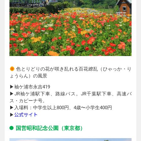
色とりどりの花が咲き乱れる百花繚乱（ひゃっか・り
ょうらん）の風景
▶︎袖ケ浦市永吉419
▶︎JR袖ケ浦駅下車、路線バス。JR千葉駅下車、高速バ
ス・カピーナ号。
▶︎入場料：中学生以上800円、4歳〜小学生400円
公式サイト
▶︎
国営昭和記念公園（東京都）