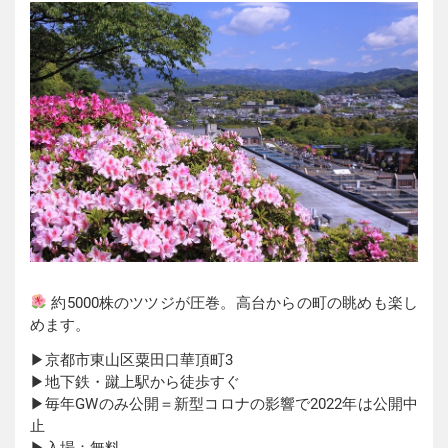
約5000株のツツジが圧巻。高台からの町の眺めも楽し
めます。
▶︎京都市東山区粟田口華頂町3
▶︎地下鉄・蹴上駅から徒歩すぐ
▶︎毎年GWのみ公開＝新型コロナの影響で2022年は公開中
止
▶︎入場：無料