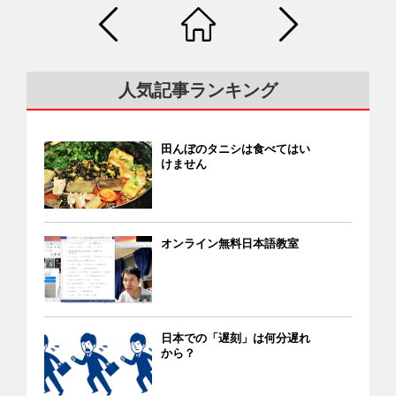
もん）」という大きな門もあり、上に昇ると、京都市街を眺
し）公園の中にある広大な天然池。一面がハスで覆われる
億3290万人 4 インドネシア 2億7640万人 5 パキスタン 2億
められます。 蹴上インクライン 昔、琵琶湖と京都を結ぶ水路
「蓮池」、ボートを楽しむことができる「ボート池」、カモ
2520万人 6 ブラジル 2億1400万人 7 ナイジェリア 2億1140万
があり、そこには船も運航していました。しかし、高低差の
や水鳥が生息する「鵜（う）の池」の3つの池があり、“都会
人 8 バングラデシュ 1億6630万人 9 ロシア 1億4590万人 10 メ
大きな区間は船が通れなかったので、船を台車に乗せて「イ
のオアシス”と呼ばれています。 ▶︎台東区上野公園 ▶︎JR上野
キシコ 1億3030万人 11 日本 1億2610万人 12 エチオピア 1億
人気記事ランキング
ンクライン」で運びました。インクラインとは水路と水路を
駅から約450 m ▶︎見ごろ：7月上旬～8月下旬 ▶︎無料 ▶︎参考サ
1790万人 13 フィリピン 1億1100万人 14 エジプト 1億430万
結ぶ傾斜のある鉄道（線路）です。 南禅寺のそばにある「蹴
イト 薬師池公園【東京都】 園内の北端にハス田があり、大賀
人 15 ベトナム 9820万人 気候と季節 日本の気候の特徴を紹介
上（けあげ）インクライン」は長さ640 m。春には桜が美し
ハスが咲き誇ります。ハスの花は明け方からゆっくりと開花
します。多くの地域で冬はコートが必要です。東京の冬はハ
田んぼのタニシは食べてはい
く、インスタグラマーが押し寄せます（＝下の写真）。 筆者
し、お昼を過ぎると閉じてしまうため、早朝からの見学者が
けません
ノイの冬より寒いです。 ◆日本の気候のポイント 春夏秋冬の
撮影 ［蹴上インクライン］ ・京都市東山区東小物座町339 ・
絶えません。 ▶︎町田市野津田町 ▶︎小田急・町田駅の北口21番
４つの季節があり、夏と冬の気温差が大きい 北海道以外で
無料 ・京都駅から地下鉄で260円：「京都」から乗車し「烏
乗り場からバスで「薬師池」または「薬師ヶ丘」下車、すぐ
は、6～7月に梅雨（雨の多い期間）がある 夏から秋にかけて
丸御池（からすま・おいけ）」で乗り換え、「蹴上」で下
▶︎無料 ▶︎参考サイト 東海エリア 大賀ハス園【岐阜県】 約
台風が多い 夏は太平洋側（東京、大阪など）で雨が多い 冬は
車。駅から徒歩ですぐ。 平安神宮エリア 筆者撮影 南禅寺や蹴
オンライン無料日本語教室
5100㎡の大賀（おおが）ハス園には、全長約300 mの足場が
日本海側（新潟、長野など）で雪が多い 北の端にある北海道
上インクラインの人混みに疲れたら、すぐ近くの平安神宮や
回廊のように設けられ、淡いピンクのハスの花を間近に観賞
が一番寒い（夏もすずしい） 南の端にある沖縄は冬でもあま
岡崎公園、美術館が並ぶエリアでベンチなどに腰かけて休み
できます。7月は、モデル撮影会やミニコンサートなど多彩な
り寒くない ◆日本の四季 春（左）/ 夏（右） 京都の秋Ⓒ毎日
ましょう。 平安神宮の巨大な鳥居や水路沿いの桜並木が壮観
イベントも行われます。 ▶︎羽島市桑原町前野 ▶︎名鉄・名鉄・
新聞社 冬（岐阜） 日本の都市 東京の中心部 日本には人口100
です。 鴨川 筆者撮影 「半日お散歩コース」は以上です。最後
新羽島駅やJR岐阜羽島駅からバスで約35分「羽島温泉」下
万人以上の都市が12個あります。 市 人 口 1 東京23区
日本での「遅刻」は何分遅れ
に私の一推しスポット「鴨川」もご紹介します。鴨川には
車、約180 m ▶︎見ごろ：7月中旬 ▶︎無料 ▶︎参考サイト 森川花
から？
9,744,534 2 横浜市 3,778,318 3 大阪市 2,754,742 4 名古屋市
「河原町」や「三条」といった繁華街から歩いていけますの
はす田【愛知県】 森川花はす田（もりかわ・はななすだ）に
2,333,406 5 札幌市 1,975,065 6 福岡市 1,613,361 7 川崎市
で、時間や体力が残っていたら、夕食前に立ち寄ってみてく
は赤やピンク、白のハスの花が咲きます。愛西市は有数のレ