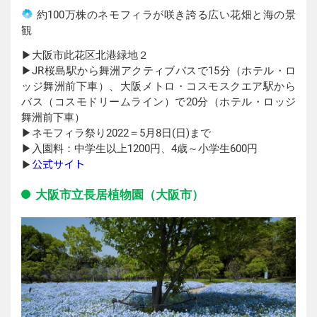
約100万株のネモフィラが咲き誇る広い花畑と海の景
観
▶︎大阪市此花区北港緑地２
▶︎JR桜島駅から舞洲アクティブバスで15分（ホテル・ロ
ッジ舞洲前下車）、大阪メトロ・コスモスクエア駅から
バス（コスモドリームライン）で20分（ホテル・ロッジ
舞洲前下車）
▶︎ネモフィラ祭り2022＝5月8日(日)まで
▶︎入園料：中学生以上1200円、4歳～小学生600円
公式サイト
▶︎
大阪市立長居植物園（大阪市）