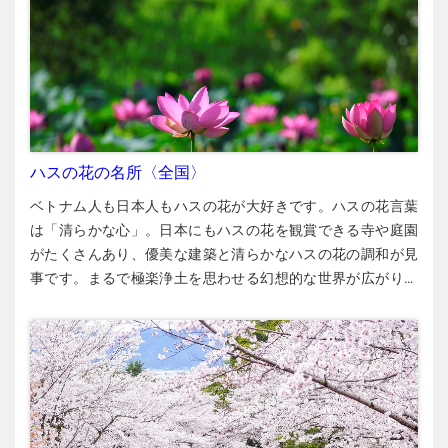
ハスの花の名所〈全国〉
ベトナム人も日本人もハスの花が大好きです。ハスの花言葉
は「清らかな心」。日本にもハスの花を観賞できる寺や庭園
がたくさんあり、優美な建築と清らかなハスの花の調和が見
事です。まるで極楽浄土を思わせる幻想的な世界が広がり、
夜にはハス池のライトアップを楽しめる名所も。インスタ映
えする日本全国のハスの花の名所を紹介します。 東北エリア
猿賀公園【青森県】 猿賀（さるか）公園の池には、和蓮（わ
れん）というハスが美しく咲き誇ります。和蓮とは古くから
日本に自生しているハスです。「津軽富士」と呼ばれる美し
い山「岩木山」の眺めも楽しめます。 ▶︎平川市猿賀池上 ▶︎弘
南鉄道・津軽尾上駅から1.6 km ▶︎平川市蓮の花まつり：7月