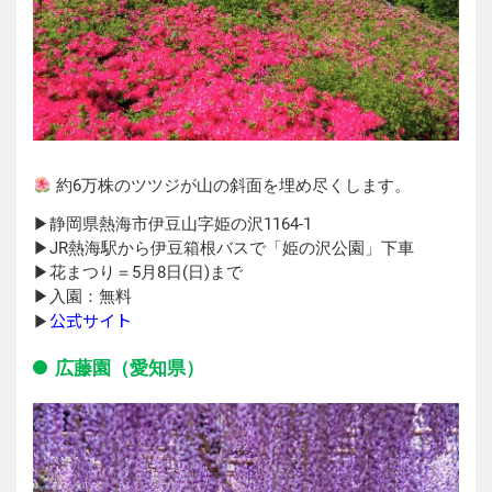
約6万株のツツジが山の斜面を埋め尽くします。
▶︎静岡県熱海市伊豆山字姫の沢1164-1
▶︎JR熱海駅から伊豆箱根バスで「姫の沢公園」下車
▶︎花まつり＝5月8日(日)まで
▶︎入園：無料
公式サイト
▶︎
広藤園（愛知県）