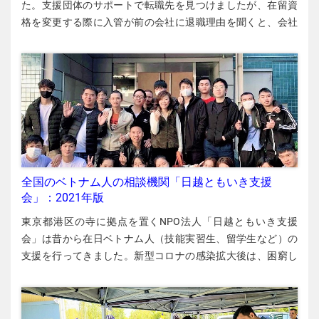
た。支援団体のサポートで転職先を見つけましたが、在留資
ます。必要がある場合は、OTITが通訳を手配してくれます。
格を変更する際に入管が前の会社に退職理由を聞くと、会社
労働基準監督署（労基署） 技能実習生も留学生も、残業代を
は「自分からやめた」と説明しました。自分からやめた場
払ってもらえないなどの相談は全国の労働基準監督署に相談
合、在留資格変更が難しくなります。しかし、彼女はある手
してください。最近は外国人の相談にも対応しています。 全
紙を入管に提出し、会社の説明がウソだと信じてもらうこと
国の労基署 実績のある民間の支援団体 外国人実習生支援
ができました。 カテゴリー 労働、技能実習 【相談者】 ・元
OTITや労基署に相談しても解決しない場合やこのような公的
技能実習生 ・20代・ベトナム人女性 ・実習地：徳島県 労働
機関に1人でうまく相談できない場合、次のような民間の支援
契約法は技能実習など期間の定めのある雇用契約について、
団体のサポートを得る方法があります。いずれも実績の多い
「やむを得ない事由（理由）」がなければ、期間途中で解雇
団体です。 外国人実習生SNS相談室（Facebook） ＝技能実習
はできないと規定しています。しかし、会社が実習生に退職
生の労働問題、雇用問題、生活問題、在留資格関連 日越とも
（実習中止）を強制し、「自分の意思で退職する」という虚
全国のベトナム人の相談機関「日越ともいき支援
いき支援会 ＝留学生や技能実習生などあらゆるベトナム人の
偽の書類に署名させることが横行しています。このようにし
会」：2021年版
労働・雇用・生活・就職・在留資格などに関する問題 岐阜一
て失業した実習生が新たな職場を探す場合、このような書類
般労働組合 第2外国人支部 ＝甄凱（けんかい）支部長：090・
東京都港区の寺に拠点を置くNPO法人「日越ともいき支援
や会社側の虚偽説明が妨げになる場合があります。 「仕事を
8496・9668（日本語） ＝技能実習生、正社員、派遣労働者
会」は昔から在日ベトナム人（技能実習生、留学生など）の
やめて帰国してください」 スーパーで惣菜や弁当を作る実習
などあらゆる外国人労働者の労働や雇用、在留資格に関する
支援を行ってきました。新型コロナの感染拡大後は、困窮し
をしていました アンさんは徳島県のスーパーマーケットで惣
問題 活発なベトナム人団体 在日ベトナム人協会（VAIJ） ＝生
た在日ベトナム人の生活や就職・再就職のサポートに特に力
菜（そうざい）などを作る技能実習をしていましたが、新型
活・医療・健康に関するホットライン：050-6874-8385 在仙
を入れています。 食料、生活、就職の支援 食料支援 支援会は
コロナの感染拡大が続いていた2020年11月、同僚と2人で有
台ベトナム人協会（SenTVA） 茨城県ベトナム人協会 ベトナ
新型コロナの影響で生活に困っている在日ベトナム人たちへ
給休暇（5日間）を取って隣県の友だちに電車で会いに行きま