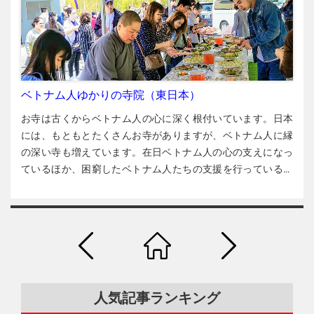
ム語の通じる相談窓口（主要都市） 全国の主要都市にあるベ
の食料支援を行ってきました。段ボール箱に米やラーメン、
した。すると、初日に別のベトナム人の同僚から電話があ
トナム語の通じる主な相談窓口を紹介します。 ■東京都 外国
調味料などを詰め、日本各地に発送しています。2020年３月
り、「県外に遊びに行っているのならすぐに帰ってくるよう
人在留支援センター（FRESC） ＝あらゆる外国人の生活・労
～7月に約5,000箱を送り、その後も神戸のNPOと連携して食
にと店長が言っている」とのことでした。 アンさんは休暇申
働・雇用・就職・在留資格などあらゆる分野の相談 ＝FRESC
料支援を続けています。 生活支援、就職支援 2020年3月から
請時に会社から聞かれ、「外出予定はない」と答えました
ヘルプデスク：0120-76-2029＝月～金（9:00～17:00） ＝
約半年間で、新型コロナの影響で帰国が困難な元技能実習生
が、その後、香川県の友人から誘われ、会社に言わずに会い
FRESCの入管電話予約：03-5363-3025＝月～金（9:00～
や元留学生を中心に約100人の在日ベトナム人を保護しまし
ベトナム人ゆかりの寺院（東日本）
に行きました。そのことをだれかが職場で話したようです。
17:00） ※ヘルプデスクは全国からの相談に対応。 ※どちらの
た。保護した人は無償で寺に住まわせ、食料も提供していま
アンさんたちは翌日、徳島に戻り、監理団体（組合）の用意
電話でも、ベトナム語を希望する場合は、最初に「ベトナム
お寺は古くからベトナム人の心に深く根付いています。日本
す。 2020年9月以降は、帰国を待つ人よりも就職・再就職を
した部屋で2週間、隔離されました。PCR検査の結果は陰性
語でお願いします」と日本語か英語で告げてください。 ■北
には、もともとたくさんお寺がありますが、ベトナム人に縁
希望する人への支援が中心になりました。無償で寺に住ませ
で、隔離後に職場に戻りましたが、約1週間後の12月中旬、上
海道 北海道外国人相談センター ＝ 011-200-9595（平日9:00-
の深い寺も増えています。在日ベトナム人の心の支えになっ
て食事を提供する以外に、特定技能外国人になるために必要
司から「あなたたちのことはもう信用できないから、仕事を
12:00 / 13:00-17:00） ■宮城県 みやぎ外国人相談センター ＝
ているほか、困窮したベトナム人たちの支援を行っているお
な日本語能力試験（JLPT）や技能試験の勉強を指導していま
やめて帰国してほしい」と言われ、「意思確認書」に署名す
022-275-9990 ■茨城県 外国人相談センター ＝TEL：029-244-
寺もあります。 大恩寺（埼玉県） 大恩寺は新型コロナの影響
す。さらに、在留資格変更や就職先探しもサポートしていま
るように求められました。 「意思確認書」の内容 会社が示し
3811（ベトナム語：月・火・水） ■埼玉県 外国人総合相談セ
などで困っているベトナム人を保護（寺に住ませ食事も提
す。 在留資格変更の支援 支援会が最近保護したベトナム人の
た「意思確認書」 アンさんたちが署名するように言われた
ンター埼玉 ＝048-833-3296 ■千葉県 千葉県外国人相談 ＝043-
供）したり、帰国のサポートをしたりしてきました。保護し
大半が就職や再就職を希望しています。その中には元留学生
「意思確認書」の要点は次の通りです。
私たちは、感染防
297-2966（平日9:00-12:00 / 13:00-16:00） ＝E-ｍail：
た人が野菜を栽培できるように支援したり、その人たちの悩
や失踪していた元技能実習生もいます。 失踪中の元実習生を
止のため会社と宿舎の往復以外は移動しないよう、会社から
ied@ccb.or.jp ■神奈川県 横浜市多文化共生総合相談センター
みの相談に乗ったりもしています。また、日本の会社から求
保護した場合、その人にまず「短期滞在」の在留資格を取ら
指導されていました。また、 感染したら、会社や地域全体に
＝ 045-222-1209 ＝ E-ｍail：t-info@yoke.or.jp ■静岡県 静岡県
人があれば、保護しているベトナム人に情報を提供し、再就
せ、不法滞在の状態を解消させます。 次に、「短期滞在」か
大きな影響が出ることを知っていました。それにもかかわら
多文化共生総合相談センター かめりあ ＝ 054-204-2000（平
職を支援します。 現在はティック・タム・チー僧侶が管理
ら再就職のための在留資格（雇用維持支援の「特定活動」）
人気記事ランキング
ず、無断で徳島県外に出たり人ごみの多い場所に行ったりし
日10:00～16:00） ＝ E-ｍail：sir07@sir.or.jp ■愛知県 あいち多
し、正月や旧正月、４月の花祭り、盂蘭盆会（うらぼんえ）
に変更できるように入国管理局（入管）と交渉します。失踪
ました。
私は会社や地域に迷惑をかけないようにベトナム