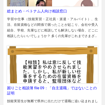
総まとめ・ベトナム人向け相談窓口
学習や仕事（技能実習・正社員・派遣・アルバイト）、生
活、在留資格などの関係で困ったことが起こり、会社や受入
組合、学校、先輩などに相談しても解決しない場合、どこに
相談したらいいでしょうか？ 多くの先輩がこれまでさまざま
な相談窓口や支援団体に助けられています。一つの窓口で解
決しない場合でもあきらめたり失踪したりせず、複数の機関
に相談してみてください。 知っておきたい相談窓口 日越とも
いき支援会 外国人技能実習機構（OTIT） 技能実習で困ったこ
とが起き、監理団体（受入組合）や受入会社が適切に対応し
ない場合は、まずは外国人技能実習機構（OTIT）に相談して
ください。公式HPからベトナム語で相談内容を送信できま
す。フリーダイヤルの電話（0120-250-168）もあります。
OTITの事務所を直接訪れるのも有効です。その際、自分の在
困りごと相談簿 file 09：「自主退職」ではないことの
留カードをコンビニでコピーし、その紙の余白部分にあなた
証明
の悩みや不満の要点を書いて持参することをお勧めします。
技能実習生が無断で県外に出ただけで退職に追い込まれまし
事務所に着いたら、紙を読んでもらってから自分で説明もし