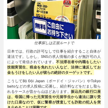
仕事探しは正規ルートで
日本では、行政の許可なしで仕事を紹介すること自体が
違法です。しかし、SNSの求人情報の多くが無許可の人
によって発信されています。
不法滞在者や内職をしたい
技能実習生、税金を免れたい人など、法律に違反してお
金もうけをしたい人が彼らの絶好のターゲットです。
こうしてBộ Đội Japan（ボードイ・ジャパン）やTokyo
baitoなどの求人投稿に応募し、紹介料などをだまし取ら
れるケースが昔から山ほどあります。
振込先の銀行口座
は、母国に帰った元実習生や元留学生から違法に譲り受
けた口座なので、仮に警察が捜査しても詐欺の犯人を突
き止めることは困難です。