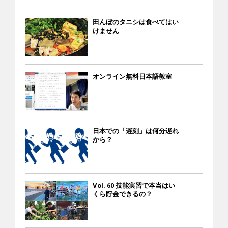
文化共生センター ＝ 052-961-7902（月～土10:00～18:00） ■
などの年間行事を行っています。また、ベトナム人コミュニ
者であっても、職場の暴力などやむを得ない事情で失踪した
に帰ります。ただし、会社から「意思に反して帰国する必要
大阪府 大阪府外国人情報コーナー ＝ 06-6941-2297 ＝ E-ｍ
ティの団結や故国への思いを大切にしてもらうことを目的に
ということを証明できれば、再就職が可能です。 それを証明
田んぼのタニシは食べてはい
はない」と説明を受けており、意思に反して帰国するもので
ail：jouhou-c@ofix.or.jp ■大阪市 外国人のための相談窓口 ＝
活動しています。 [iconpress id="local_1803" title="external
けません
するには、監理団体（組合）や受入企業とのやり取り（メッ
はありません。 抵抗できず退職願いを提出 提出した退職届
06-6773-6533（平日 9:00～19:00、土日祝：9:00～17:30） ■
link" style="color:#525252; font-size:22px;" ] 「大恩寺」の
センジャーやLINE）、動画、写真などが証拠になります。支
「意思確認書」には事実と異なる部分があったので、私たち
兵庫県 神戸国際コミュニティセンター ＝ 078-291-8441（ベ
Facebookページ 大恩寺 所在地 埼玉県本庄市児玉町高柳 668-
援会が2020年9月～2021年7月に保護した305人の失踪実習生
は署名を拒否しました。休暇申請前には「県外に出てはいけ
トナム語：月・水 09:00～12:00、13:00～17:00） ■兵庫県 日
2 電話 080-4133-6999 交通 JR児玉駅から5キロ以上。バスは
のうち189人が「特定活動」（雇用維持支援）を取得すること
ない」との指示はありませんでした。また、感染対策をした
オンライン無料日本語教室
越交流センター兵庫 ＝ 078-646-3110 = E-ｍail：
ない。 南和寺（埼玉県） 南和寺は2006年に建てられた敷地
ができました。 ただし、この在留資格を申請するには、元の
上で約30㌔しか離れていない香川県丸亀市に1度行っただけな
cntorimoto@yahoo.co.jp ■岡山県 岡山県外国人相談センター
300平方㍍の寺で、ティック・ヌー・トン・タン僧侶が管理を
監理団体に書いてもらう書類も必要です。監理団体がなかな
のに、解雇までされるのはあんまりだと思いました。 しか
＝ 086-256-6052（平日9:00～17:00） ＝ E-mail：
しています。正月や旧正月、花祭り、盂蘭盆会などの年間行
か協力してくれないことが多く、支援会は苦労して交渉して
し、私たちはその後も会社から繰り返し退職を求められたた
support@opief.or.jp ■広島県 ひろしま国際センター ＝ 0120-
事にはベトナム人が100人以上集まります。 [iconpress
います。 もちろん、技能実習を良好に修了した実習生は簡単
め、2021年1月5日、抵抗しきれなくなって「退職願い」を書
783-806 ■福岡県 福岡県外国人相談センター ＝ 092-725-
id="local_1803" title="external link" style="color:#525252; font-
な手続きでこの在留資格を取得できます。しかし、失踪期間
日本での「遅刻」は何分遅れ
きました。 そして、住むところがなくなったので、1月13
9207（毎日10:00～19:00） ＝ E-mail：fukuoka-
size:22px;" ] 「南和寺」のFacebookページ 南和寺 所在地 埼玉
から？
が長すぎた場合などは、在留資格を変更できない場合もあり
日、高速バスと新幹線を乗り継いで東京のベトナム人支援団
maic@kokusaihiroba.or.jp ■福岡市 福岡市外国人総合相談支援
県越谷市小曽川1019-2 電話 048-977-8323 交通 東武伊勢崎線
ます。その場合は、その人が帰国するまでアルバイトで収入
体「日越ともいき支援会」を訪ねました。 新しい在留資格を
センター ＝ 092-262-1799（平日8:45～18:00） 自治体や国際
の越谷駅前からバス。「しらこばと水上公園」で下車し、約
を得られるようにサポートします。 また、技能実習の在留期
申請 日越ともいき支援会で書類作成（左端がアンさん） 「日
交流協会などの窓口リスト（全県） このコーナーでは、日本
550㍍。 ベトナム寺（神奈川県） 2010年に開設され、創始者
間が残っている人の場合は、その人が実習を続けられなくな
越ともいき支援会」は行き場のなくなったベトナム人を保護
Vol. 60 技能実習で本当はい
全国の都道府県（地方自治体）や国際交流協会などによる外
が亡くなった後、2018年からはティック・ニュアン・アン僧
った事情をよく聞いたうえで、外国人技能実習機構
くら貯金できるの？
し、食料も提供しています。私たちもここに住ませてもら
国人向け相談窓口のリスト（ベトナム語版、日本語版）をご
侶とティック・ヌー・ゾイ・バオ 僧侶が管理・運営をしてい
（OTIT）・監理団体・受入企業の3者と協議し、その人を元の
い、代表の吉水慈豊さん（通称・りえさん）に今後のことを
紹介します。 あなたのお住まいの都道府県名（日本語とアル
ます。ベトナム寺でも正月や旧正月、花祭り、盂蘭盆会など
実習先（職場）に戻すか新しい実習先を探してもらうように
相談しました。 その結果、私たちは雇用維持支援を目的とす
ファベット）が記載された四角い欄をクリックすると、その
の年間行事を行っています。 また、在日ベトナム人や地域の
調整します。 無料の日本語授業 支援会の日本語授業 雇用維持