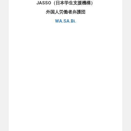
JASSO（日本学生支援機構）
と言うと、つないでくれます。）
しても、県外への移動を一切禁止し、破ったからといって解
外国人労働者弁護団
雇まですることに合法性があるかどうかは疑問です。 意に反
して技能実習をやめさせられそうになったら、必ず外国人技
WA.SA.Bi.
能実習機構（OTIT）に相談してください。それでもうまくい
かない場合は、「日越ともいき支援会」や「外国人実習生支
援」などの相談機関もあります。 [iconpress id="local_1803"
title="external link" style="color:#525252; font-size:22px;" ]
OTITの母国語相談 [iconpress id="local_1803" title="external
link" style="color:#525252; font-size:22px;" ] 日越ともいき支援
会 [iconpress id="local_1803" title="external link"
style="color:#525252; font-size:22px;" ] 外国人実習生支援
（FB）