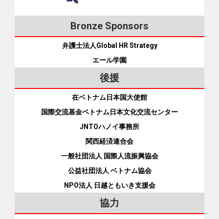
しています。2020年1月には、約1,000名参加のチャリティ
日越ともいき支援会は2021年7月15日現在、26人のベトナム
ら、技能実習をやめて帰国しろとしつこく求められた」「特
ー・コンサートも開催しました。2021年には、新型コロナの
人を保護しています。 代表の吉水慈豊さん（52）の父（前住
定技能になるために技能実習を途中でやめたという説明は間
影響で困っているベトナム人たちに計約300㎏の米を配りまし
Bronze Sponsors
職）はベトナム人僧侶の日本留学支援を1963年から続け、寺
違いだ」などと書いた説明文を入管に提出しました。 レスト
た。 [iconpress id="local_1803" title="external link"
の離れに住まわせてきました。2011年の東日本大震災では、
ランに就職 レストランの実技試験 すると、在留資格変更が無
弁護士法人Global HR Strategy
style="color:#525252; font-size:22px;" ] 「精進寺」のFacebook
被災した86人のベトナム人を１カ月間保護し、その後も、困
事に認められ、私は5月から軽井沢（長野県）のレストランで
ページ 精進寺 所在地 静岡県浜松市西区大久保町 6044-1-2 電
エール学園
窮者を寺に一時的に住まわせる対応を続けてきました。 技能
調理の手伝いをしています。今はアルバイトですが、7月に
話 090-9819-1987 (ティック・タイン・ズエン住職) 交通 JR浜
実習生（左）の職場変更のために新しい会社と交渉する吉水
後援
JLPT・N４を受け、近いうちに外食の技能試験も受けます。
松駅前から37番バスで「西ノ平」下車（30分以上乗車）。そ
慈豊さん 慈豊さんはさらに、技能実習や留学などで行き詰ま
合格したら特定技能の在留資格を申請します。 ポイント：退
こから約550㍍。またはJR舞阪駅からタクシーで15分。
ったベトナム人の支援を数年前から本格的に続けています。
在ベトナム日本国大使館
職強制は違法 レストランの寮で同僚（左）や支援会スタッフ
実習先の会社で不当な扱いを受けて困っている技能実習生を
国際交流基金ベトナム日本文化交流センター
（右）と談笑〈2021年7月〉 会社が決めた禁止事項を破った
助けたり、予期せぬ妊娠で悩むベトナム人の出産や生活を支
からといって、どのような場合でも解雇できるわけではあり
JNTOハノイ事務所
援したりもしています。 相談を受けた案件については、専門
ません。労働契約法は解雇について制限を設けており、技能
関西経済連合会
家と協議しながら、受入企業や監理団体、OTIT、学校などと
実習など期間を定めた雇用契約については、「やむを得ない
交渉し、解決を目指します。2019年度の支援実績（関係先と
一般社団法人 国際人流振興協会
事由（理由）がある場合」でなければ解雇を行うことができ
交渉した案件数）は218人、保護実績は46人。2020年度は支
公益社団法人 ベトナム協会
ないと定めています。よほどの理由がなければ、本人の意に
援6,500人、保護306人でした。 【NPO法人・日越ともいき支
反して技能実習をやめさせることはできません。 また、外
NPO法人 日越ともいき支援会
援会】 ◇電話：03-6435-6644 ◇住所：〒105-0011東京都港
出・外泊のルールについて、技能実習法は「技能実習生の外
協力
区芝公園2-11-1-203 ◇E-mail：n.tomoiki@gmail.com ◇代表理
出その他の私生活の自由を不当に制限してはならない」と定
事：吉水慈豊（※電話に出た人に「りえさんをお願いします」
めています。新型コロナで移動制限を呼びかけるのはよいと