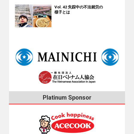
る「特定活動」という在留資格を申請することにしました。
地域の相談窓口の一覧表が現れます。ベトナム語で相談でき
日本人向けに仏教入門や座禅、ヨガ、ベトナム語、日本語な
支援の「特定活動」は特定技能外国人になることを前提とし
Vol. 42 失踪中の不法就労の
これは、新型コロナの影響で失業した技能実習生などのため
る窓口には赤い文字で「ベトナム語」と記されています。ま
どの指導を行ってきました（現在はコロナ禍のため休止
様子とは
た在留資格です。特定技能外国人になるには日本語能力試験
の在留資格で、特定技能外国人を目指すことが条件です。 こ
た、出てきた表の中の青いURLをクリックすると、その相談
中）。 さらに、妊娠などベトナム人の悩みの相談、親が亡く
（JLPT）N４以上と希望職種の技能試験の合格が必要です。
の在留資格を取ると、最長1年間フルタイムで働けます。その
窓口のウェブサイトにつながります。 地域別：国際交流協会
なったのに新型コロナの影響で帰国できない人の支援、日本
支援会は保護したベトナム人らの試験勉強も支援していま
間に希望職種の技能試験や日本語能力試験（JLPT）N４以上
などの相談窓口リスト（リンク）
で亡くなったベトナム人の葬儀なども行ってきました。
す。 支援会には日本語を教えるスタッフが数人おり、このう
に合格すれば、「特定技能」の在留資格を申請することがで
[iconpress id="local_1803" title="external link"
ち3人は日本語教師養成講座を修了しています。また、技能試
きます。 私は長野県のレストランの面接に合格したので、在
style="color:#525252; font-size:22px;" ] 「ベトナム寺」の
験の勉強は、先に合格した先輩ベトナム人たちが週末に教え
留資格を「技能実習」から「特定活動」に変更するための申
Facebookページ ベトナム寺 所在地 神奈川県愛川町半原4889-
に来てくれます。 2021年は日本語の無償授業を毎日3時間行
請書を4月1日に東京入管に出しました。その際、支援会が、
1 電話 046-281-4226 交通 小田急線・本厚木駅前から半原行き
い、JLPTの模擬試験も毎週行ってきました。特定技能を目指
私が事実上解雇された経緯を書いた書類を作成し入管に出し
バス（01番か02番）で「半原」下車（乗車約50分）。そこか
す元実習生や元留学生たちは、授業以外にも毎日数時間、自
てくれました。 [iconpress id="local_1803" title="external link"
ら約500㍍。 精進寺（静岡県） 毎月・第１日曜日に行われる
分で勉強しています。 就職サポート 一方、保護しているベト
style="color:#525252; font-size:22px;" ] 日越ともいき支援会 入
修行の様子 地元のベトナム人コミュニティの財政支援で2018
ナム人を雇用したいという企業が見つかれば、支援会が彼ら
管に提出した説明文 入管に提出した説明文 その後、入管は徳
年に設立されました。ベトナム人コミュニティを育み、ベト
に情報を提供します。彼らは働きたい職場があれば面接を受
島の会社に私の退職の経緯を確認しました。すると、会社は
Platinum Sponsor
ナムの国民文化を守る場所として活動しています。正月と旧
けますが、支援会は紹介料を一切取りません。 彼らの多く
私の退職理由について「特定技能になるために技能実習を途
正月、花祭り、盂蘭盆会などの年間行事以外に毎月・第１日
は、面接に合格すると、最初はアルバイトとして働き、JLPT
中でやめた」と説明したそうです。4月下旬、入管から私に
曜日の修行も行っています。 また、さまざまな組織と協力し
や技能試験に合格すると「特定活動」から「特定技能」に在
「特定技能になるために技能実習をやめたというのは本当で
て、困窮しているベトナム人技能実習生や留学生に食料を提
留資格を変更します。特定技能外国人は最長5年間、日本で働
すか？ あなたが技能実習をやめた理由を書いて提出してくだ
供したり、必要な法的手続きに関するアドバイスを行ったり
けます。 50年近いベトナム人支援歴 滞在者は毎晩一緒に食事
さい」と問い合わせがありました。 私は「会社と監理団体か