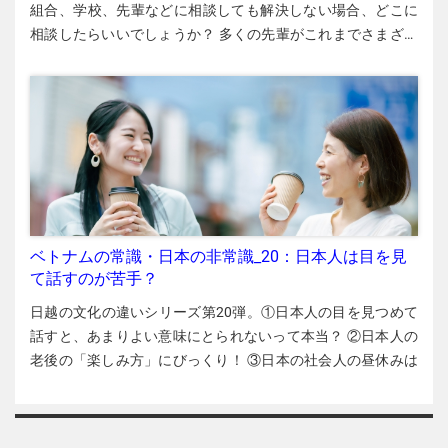
１人が全員分を立て替え、他のメンバーは割り勘の額をその
組合、学校、先輩などに相談しても解決しない場合、どこに
は後ろを振り返り、不安そうな表情になっています。そこ
人の銀行口座に振り込むというやり方でした。同じ銀行間で
相談したらいいでしょうか？ 多くの先輩がこれまでさまざま
で、私は正解を教えました。 「遅刻は10時1秒からです」 す
ははもちろん、違う銀行間でも手数料０ドンで、時間も手間
な相談窓口や支援団体に助けられています。一つの窓口で解
ると、今度は教室の前半分（ベトナム人受講生たち）が大騒
もかからなくて、非常に快適でした！ ベトナムのカードで日
決しない場合でもあきらめたり失踪したりせず、複数の機関
ぎになりました。「えっ！」「1秒過ぎたらもう遅刻！？」。
本で買い物をしたときの明細 しかし、今回は日本のクレジッ
に相談してみてください。 知っておきたい相談窓口 日越とも
答えがあまりにも意外だったのか、ざわめきがやみません。
トカードが作れず、現金必須の生活に戻りました。ベトナム
いき支援会 外国人技能実習機構（OTIT） 技能実習で困ったこ
日本社会では、約束の時刻を１秒でも過ぎると遅刻とみなさ
のカードを３枚持っていても、日本で買い物をした後、カー
とが起き、監理団体（受入組合）や受入会社が適切に対応し
れます。15分も20分も遅れると、信頼回復はかなり難しくな
ド会社がベトナムドンに換算する際の為替レートが悪いです
ない場合は、まずは外国人技能実習機構（OTIT）に相談して
ります。このような日本の“常識”を良いと思うかどうかは別に
し、海外決済手数料（取引額の0.8 %）も取られます。携帯電
ください。公式HPからベトナム語で相談内容を送信できま
して、日本に行く前に、あるいは日本で働く前に、時間に関
話アプリも支払いにクレジットカードが必要なことが多く、
す。フリーダイヤルの電話（0120-250-168）もあります。
する感覚の違いを知っておくことは大切です。 逆に、ベトナ
カードがないと利用できません。電話代や電気代などは、い
OTITの事務所を直接訪れるのも有効です。その際、自分の在
ベトナムの常識・日本の非常識_20：日本人は目を見
ム人と一緒に働く日本人にとってもこの違いを理解しておく
ちいちコンビニに行って現金で支払いました。「ゆうちょペ
留カードをコンビニでコピーし、その紙の余白部分にあなた
て話すのが苦手？
ことは重要です。私は「遅刻をしないように指導しても、改
イ」というアプリも試しましたが、スーパーやコンビニで使
の悩みや不満の要点を書いて持参することをお勧めします。
善しない」と日本人駐在員から相談を受けることがありま
日越の文化の違いシリーズ第20弾。①日本人の目を見つめて
えませんでした。 GTNエポスカード このように日本のクレジ
事務所に着いたら、紙を読んでもらってから自分で説明もし
す。そういうときは、「具体的な数字を示すと分かりやすい
話すと、あまりよい意味にとられないって本当？ ②日本人の
ットカードが作れずに困っていましたが、ある日、予期せぬ
ます。必要がある場合は、OTITが通訳を手配してくれます。
ですよ。『10時1秒から遅刻です。遅刻しないでください』と
老後の「楽しみ方」にびっくり！ ③日本の社会人の昼休みは
救世主が現れました。携帯電話の格安SIM「GTNモバイル」を
労働基準監督署（労基署） 技能実習生も留学生も、残業代を
言ってみてください」と助言しています。 Đúng giờ “時間通
「一人ランチ」も普通の光景？――今回はこうした話題を紹介
契約した1週間後、同社のベトナム人スタッフから電話がかか
払ってもらえないなどの相談は全国の労働基準監督署に相談
り” （Bùi Bình Minh＝人材紹介会社役員） 私は日本に約30年
します。 真っすぐ見つめるのが苦手 西洋文化が勢いよく流れ
ってきたのです。「GTNエポスカード」というクレジットカ
してください。最近は外国人の相談にも対応しています。 全
間住み、日本企業で5年間役員を務めてきました。日本社会で
込んでいるベトナムでは、アイコンタクトは一種のコミュニ
ードへの加入のお誘いでした。 GTNは外国人でも加入しやす
国の労基署 実績のある民間の支援団体 外国人実習生支援