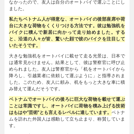
なかったので、友人は自分のオートバイで運ぶことにし
ました。
私たちベトナム人が得意な、オートバイの後部座席や荷
台に大きな荷物をくくりつける方法です。彼は勉強机を
バイクに積んで新居に向かって走り始めました。する
と、沿道の人々が皆、驚いた顔で彼のバイクを注目して
いたそうです。
大きな勉強机をオートバイに載せて走る光景は、日本で
は通常見かけません。結果として、彼は警察官に呼び止
められました。友人は警察官から「机をオートバイから
降ろし、引越業者に依頼して運ぶように」と指導されま
した。このため、友人に頼み、机をもっと大きな車に積
み替えて運んだそうです。
ベトナムでオートバイの後ろに巨大な荷物を載せて運ぶ
ことは常識ですし、オートバイに荷物を積み上げる技術
はもはや“芸術”とも言えるレベルに達しています。
ベトナ
ムを訪れた外国人は感動して立ち止まり、称賛していま
す。