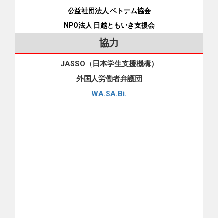
やワインを何杯も飲むことはほとんどありません。取引先と
公益社団法人 ベトナム協会
お互いに合意したうえでビールなどを飲みながらビジネスラ
NPO法人 日越ともいき支援会
ンチをすることはありますが、昼からたくさん飲むことはあ
りません。日本の会社は規律に厳しく、昼間から酒を飲んで
協力
職場に戻ると、勤務態度が不真面目だと思われるからです。
ベトナムと日本の昼食文化も大きく異なります。 ベトナムで
JASSO（日本学生支援機構）
は、オフィス近くの飲食店で昼食をとり、その後コーヒーを
外国人労働者弁護団
飲みながらおしゃべりをするのが一般的です。私も「決して
WA.SA.Bi.
一人で昼食をとらない」という原則を尊重する多くの人々を
知っています。 しかし、日本では、「一人ランチ」のケース
もたくさんあります。同僚と昼食をともにすることも多いで
すが、忙しい場合などに、コンビニエンスストアなどで買っ
た弁当を公園や自分の机で一人で食べるという光景もしばし
ば見かけます。そもそも日本ではランチタイムがかっちり1時
間以内と決められ、昼間からプライベートタイムを長く取る
習慣がありません。ベトナムのように友だちや仕事仲間との
親交を深めようと長いランチタイムを楽しむと、日本人から
はとても不思議に思われてしまうでしょう。