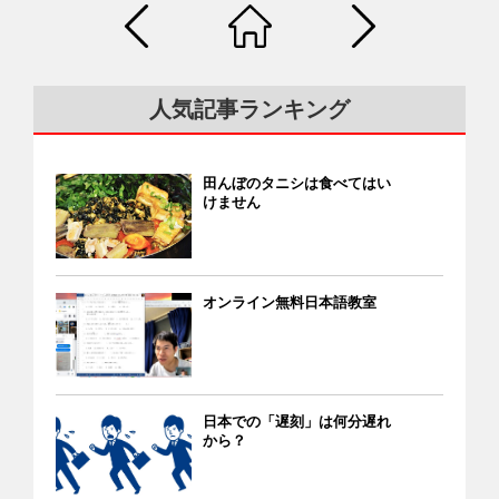
は“時間通り”が当たり前。数分遅れならまだ許容されますが、
ケーションスキルとして広まっています。多くの研究でもア
い格安SIMで、スタッフは私が外国人と分かった上で電話して
OTITや労基署に相談しても解決しない場合やこのような公的
15分遅れると信頼回復は難しく、30分ともなると“論外”で
イコンタクトは意思疎通の手段として効果が認められていま
きています。しかも、「年会費無料」「2000ポイントのプレ
機関に1人でうまく相談できない場合、次のような民間の支援
す。 外国人にとって、日本での仕事のスケジュールの細かさ
すし、特に若者の場合は、会話中に相手の顔や目をじっと見
ゼント」などのメリットがありました。私はそれを聞いて、
団体のサポートを得る方法があります。いずれも実績の多い
には驚くべきものがあります。また、日本に来たばかりの人
ることが相手への親愛の情を示す自己表現の一つになってい
迷わず「はい、作りたいです！」と伝え、オンラインで申し
団体です。 外国人実習生SNS相談室（Facebook） ＝技能実習
人気記事ランキング
にとって、公共交通機関の時間の正確さは正に“奇跡”のようだ
ます。 ベトナムで相手をじっと見つめたところで、「そんな
込みました。 すると、数日後にクレジットカードが届きまし
生の労働問題、雇用問題、生活問題、在留資格関連 日越とも
と思うでしょう。時間を守らない…それは、日本では“約束を
に見つめないでよ。わざとらしいわね」と言われる程度
た。配達スタッフから本人確認のために在留カードの提示を
いき支援会 ＝留学生や技能実習生などあらゆるベトナム人の
守れない”とみなされてしまいます。相手の時間を無駄にする
で、“変な意味”にとられることはありません。しかし、日本で
求められ、カードを見せると受け取ることができました。そ
労働・雇用・生活・就職・在留資格などに関する問題 岐阜一
田んぼのタニシは食べてはい
ような人間は信頼できず、相手を尊重できない人格だとみな
会話中に長いアイコンタクトをすると、“変な意味”にとられて
して、私の在留期間は１年間だけなのに、発行してくれたク
けません
般労働組合 第2外国人支部 ＝甄凱（けんかい）支部長：090・
されてしまうのです。特に、採用面接や顧客との最初の面談
しまう可能性があります。 日本人は相手を真っすぐ見つめて
レジットカードの有効期限はなんと５年間もありました。
8496・9668（日本語） ＝技能実習生、正社員、派遣労働者
など重要な機会で遅刻をしてしまうと、その後の結果に深刻
話すことが苦手 日本には「相手の顔を長く見つめると失礼に
GTNに感謝、感謝！ [iconpress id="local_1803" title="external
などあらゆる外国人労働者の労働や雇用、在留資格に関する
な影響をもたらしかねません。 日本の常識として、仕事で
あたる」という文化（感性）があります。もちろん、日本人
link" style="color:#525252; font-size:22px;" ] GTNモバイルにつ
問題 活発なベトナム人団体 在日ベトナム人協会（VAIJ） ＝生
の“時間厳守”とは時間通りに約束の場所に着くことではな
も相手の顔を見て話すのですが、目だけをじっと見続けるこ
オンライン無料日本語教室
いて [iconpress id="local_1803" title="external link"
活・医療・健康に関するホットライン：050-6874-8385 在仙
く、“少なくとも10分前に到着すべきこと”と理解した方がよ
とは少なく、「ネクタイの結び目」や「額の真ん中あたり」
style="color:#525252; font-size:22px;" ] GTNエポスカードの申
台ベトナム人協会（SenTVA） 茨城県ベトナム人協会 ベトナ
いでしょう。その“10分前到着”を確実なものにするために、
などに目線を置くことが多いのです。そして、あまり長く目
し込みページ 楽天カードとAmazonカードもゲット！ 楽天カ
ム語の通じる相談窓口（主要都市） 全国の主要都市にあるベ
待ち合わせ場所までの電車などの時刻を調べた上で、道中で
を見つめると、「攻撃的」と感じられてしまうケースもあり
ードのPR画面 在留期間が短いからクレジットカードが作れな
トナム語の通じる主な相談窓口を紹介します。 ■東京都 外国
何か問題が起きる場合も想定し、余裕をもったスケジュール
ます。 さらに、男性が見つめる対象が女性の場合はより深刻
いと、よく言われてきました。しかし、そのポリシーが変化
人在留支援センター（FRESC） ＝あらゆる外国人の生活・労
日本での「遅刻」は何分遅れ
を組んでおきたいものです。 しかし、それでも遅れそうにな
なことになる可能性もあります。実際には恋愛感情がなくて
したようです。ある日、楽天市場（大きな通販サイト）で買
から？
働・雇用・就職・在留資格などあらゆる分野の相談 ＝FRESC
った場合、どのように対処すればよいでしょうか。遅刻の可
も、じっと見つめて話すと、相手の女性に気があると受け取
い物をするとき、楽天のクレジットカードを作れば、「5000
ヘルプデスク：0120-76-2029＝月～金（9:00～17:00） ＝
能性が高くなった時点で、まずそのことを相手にできるだけ
られてしまい、不快に思われることがあります。こうなる
ポイント（5000円分）をもらえる」「年会費無料」とPRして