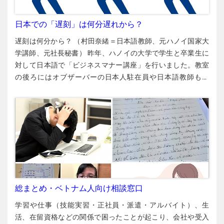
シュカードが発行されましたが、このカードにはデビットカ
ードの機能が付いておらず、スーパーや通販サイトで買い物
日本での「遅刻」は何分遅れから？
をする際に使えませんでした。 私は今回、3回目の国費留学
遅刻は何分から？ （村田奈緒＝日本語教師、元ハノイ国家大
（大学院）でした。1回目のときはクレジットカードの存在を
学講師、元社長秘書） 昨年、ハノイの大学で学生と卒業生に
知らず、2回目は、ゆうちょ銀行の窓口でクレジットカードを
対して日本語で「ビジネスマナー講座」を行いました。教室
作りたいか聞かれたので作りました。今回は、ゆうちょ銀行
の後ろにはオブザーバーの日本人駐在員や日本語教師も座
の窓口で自分から「クレジットカードを作ってください」と
り、教室の前はベトナム人、後ろは日本人となっていまし
依頼しました。しかし、在留期間が1年しかないので、クレジ
た。 「皆さんは会社員です。日本で働いています。今日はお
ットカード発行の条件を満たさないと言われてしまいまし
客様と会います。遅刻はいいですか、悪いですか？」 受講生
た。2回目の留学では在留期間が2年だったのですが、今回は1
たちは「そんなのわかってるよ」と言わんばかりの顔で「遅
年なので、だめだったようです。 キャシュレス生活とのギャ
刻はダメです」と口々に言います。そこで、「午前10時のア
ップ 私はここ数年、ベトナムでキャッシュレス生活を送って
ポイントメントです。何時何分から遅刻ですか？」と、最前
きました。財布にクレジットカードが３枚入っていて、携帯
列の受講生にあててみました。 「遅刻は10時20分からで
電話にも銀行や電子マネーのアプリが設定されているため、
す！」 自信満々のこの答えに、後ろの日本人たちからざわめ
ほとんど現金を持ち歩かないのに、不便は一切ありませんで
きが起こりました。 その空気を感じとった別の受講生が何か
総まとめ・ベトナム人向け相談窓口
した。 通勤（グラブバイク）、買い物、外食は全てカード決
言いたそうだったので、「どう思いますか？」とあててみま
済ですし、小さな店でも携帯アプリのQRコードで支払いがで
学習や仕事（技能実習・正社員・派遣・アルバイト）、生
した。 「遅刻は10時15分からです！」 日本人たちのざわめき
きます。また、友だちと一緒に食事に行ったときは、だれか
活、在留資格などの関係で困ったことが起こり、会社や受入
はさらに大きくなり、絶句している人もいます。受講生たち