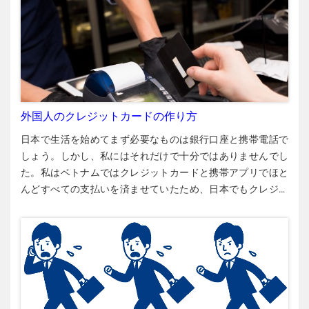
外国人のクレジットカードの作り方
日本で生活を始めてまず必要なものは銀行口座と携帯電話で
しょう。しかし、私にはそれだけで十分ではありませんでし
た。私はベトナムではクレジットカードと携帯アプリでほと
んどすべての支払いを済ませていたため、日本でもクレジッ
トカードがないと、とても不便でした。日本で最初は簡単に
クレジットカードを作れませんでしたが、最終的には3種類の
カードを作ることができました。その体験を紹介します。
〈Vân Hoàng〉 銀行でクレジットカード作れず 私は2021年秋
に日本で就職するまでの1年間、国費留学生として１年間過ご
しました。来日してすぐ、奨学金を毎月受け取るために「ゆ
うちょ銀行」の口座を開設しました。すると、通帳とキャッ