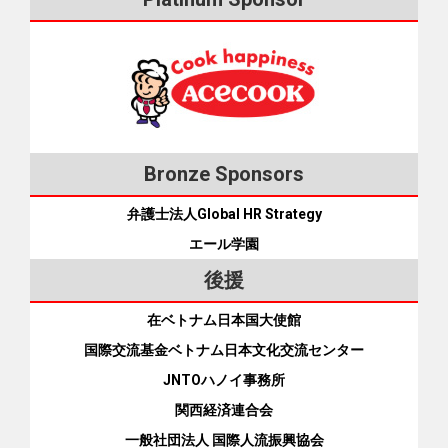
ます。継続雇用制度がスタートする前年の2013年が637万人
したり、飛行機のチケットを購入したりしています。デビッ
トナム語：月・水 09:00～12:00、13:00～17:00） ■兵庫県 日
ですが、そもそも終了時刻を決めずに打ち合わせに入ること
ですから、7年間で300万人近く増えました。 例えば、多くの
トカードでもポイントが貯まり、ポイントは現金の代わりに
越交流センター兵庫 ＝ 078-646-3110 = E-ｍail：
もよくあります。予定通りの時刻に会合を終わらせたい場合
スーパーで、トイレ掃除、買い物かごやカートの整理、駐車
使うことができます。 まとめ 今回、ゆうちょ銀行ではクレジ
cntorimoto@yahoo.co.jp ■岡山県 岡山県外国人相談センター
は、最初に自分の都合を伝えましょう。そうすれば、相手も
場の交通整理などをお年寄りが担当しています。また、日本
ットカードを作れませんでしたが、GTNエポスカードや楽天
＝ 086-256-6052（平日9:00～17:00） ＝ E-mail：
それを理解し、終了時刻を意識してくれます。
の主要駅には大きな有料の自転車置き場がありますが、そこ
カード、Amazonカードを作ることができました。日本での在
support@opief.or.jp ■広島県 ひろしま国際センター ＝ 0120-
のスタッフもほとんどがお年寄りです。こうしたお年寄りは
留期間が短い外国人でもクレジットカードを作りやすい状況
783-806 ■福岡県 福岡県外国人相談センター ＝ 092-725-
たいていパートタイムで働いています。 中には75歳以上の人
に変わってきているようです。 クレジットカードのメリット
9207（毎日10:00～19:00） ＝ E-mail：fukuoka-
も働いています。彼らの子供たちはすでに成人し養う必要が
には主に次のようなものがあります。 ✔︎ Amazonや楽天市場
Bronze Sponsors
maic@kokusaihiroba.or.jp ■福岡市 福岡市外国人総合相談支援
ありません。しかし、彼らは働くことを楽しんでいます。私
などのオンラインマーケットで商品を購入する際にカードで
センター ＝ 092-262-1799（平日8:45～18:00） 自治体や国際
弁護士法人Global HR Strategy
が知っている福岡県のホテルでは、清掃スタッフの50％が高
ネット上で決済できる。 ✔︎ 飛行機などのチケットを買う際、
交流協会などの窓口リスト（全県） このコーナーでは、日本
齢者で、最年長は78歳です。彼らは1日6〜8時間働き、ベッ
インターネットで予約後、ネット上で決済できる。 ✔︎ スーパ
エール学園
全国の都道府県（地方自治体）や国際交流協会などによる外
ドのシーツや枕カバーが詰まった重い袋を運んでいます。多
ーやコンビニで使ってもポイントが貯まる。 ✔︎ 電話代や電気
国人向け相談窓口のリスト（ベトナム語版、日本語版）をご
後援
少の腰痛やひざの痛みがあっても、彼らは頑張り続けるので
代、ガス代などをカード払いにすると、毎月決まった日に自
紹介します。 あなたのお住まいの都道府県名（日本語とアル
す。 “ランチで一杯”はやらない？ 「ランチに行って数杯飲も
動的に課金され、ポイントも貯まる。 ✔︎ デリバリーサービス
在ベトナム日本国大使館
ファベット）が記載された四角い欄をクリックすると、その
うか？」。ベトナムのオフィスでよく聞かれる誘い言葉の一
の決済にも便利。 今回は日本でのクレジットカードの作り方
地域の相談窓口の一覧表が現れます。ベトナム語で相談でき
国際交流基金ベトナム日本文化交流センター
つです。 暑い夏の日には、私自身も昼休みを利用して数杯飲
を紹介しました。クレジットカードの具体的な活用方法につ
る窓口には赤い文字で「ベトナム語」と記されています。ま
JNTOハノイ事務所
んで涼み、時には友人や同僚と顔が赤くなるまで飲み、午後
いては、別のブログで詳しく紹介します。
た、出てきた表の中の青いURLをクリックすると、その相談
には通常通り仕事に戻ったものでした。 日本でも昼休みに仲
関西経済連合会
窓口のウェブサイトにつながります。 地域別：国際交流協会
間を誘ってランチを食べる文化はあります。しかし、ビール
一般社団法人 国際人流振興協会
などの相談窓口リスト（リンク）