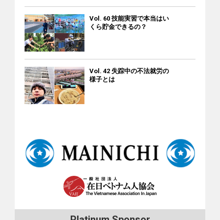
FRESCの入管電話予約：03-5363-3025＝月～金（9:00～
早く伝えましょう。そのときに、何時に着きそうかも伝えま
と、まさしく“変な意味”になってしまいます。 このような精
いたので、「よし、これも作ってみようか」と思い、申し込
17:00） ※ヘルプデスクは全国からの相談に対応。 ※どちらの
す。到着時間がすぐにはわからなくても、時間のメドが立ち
Vol. 60 技能実習で本当はい
神文化が根付いているため、日本人は相手の目を長く見るこ
んでみました。すると、審査に通ってこのカードも作ること
電話でも、ベトナム語を希望する場合は、最初に「ベトナム
くら貯金できるの？
次第、必ず相手に連絡を入れてください。そうすることで、
とも見られることも苦手です。しかし、グローバル化に伴っ
ができました。楽天市場で買い物をする際、楽天カードで支
語でお願いします」と日本語か英語で告げてください。 ■北
相手は待ち時間を有効に使うことができます。 社内の会議で
て、最近では就職活動などの際に「相手の目を見て話しなさ
払いをすると、通常より多くポイントをもらえるというメリ
海道 北海道外国人相談センター ＝ 011-200-9595（平日9:00-
も同じです。遅れる場合は、遅れることとその理由を早めに
い」などと教育されることもあります。文部科学省も小学
ットもあります。 Amazonはどうでしょうか。10年前に
12:00 / 13:00-17:00） ■宮城県 みやぎ外国人相談センター ＝
関係者に伝えてください。ただし、社外の人との会合の場
校・国語の学習指導要領に「相手を見て話したり聞いたりす
Amazonのクレジットカードを申請し、審査に落ちた経験があ
Vol. 42 失踪中の不法就労の
022-275-9990 ■茨城県 外国人相談センター ＝TEL：029-244-
合、遅刻の影響は会社全体の信用に関わりますので、相手が
る」という目標を盛り込みました。せめて相手の顔を見て話
ります。しかし、Amazonでカードを作ると「5000ポイント
様子とは
3811（ベトナム語：月・火・水） ■埼玉県 外国人総合相談セ
受け入れやすい理由や説明の手立てを考える必要がありま
しましょう、という指導のようです。 日本人の老後の「楽し
をもらえる」という特典を知ったので、駄目でもともとと思
ンター埼玉 ＝048-833-3296 ■千葉県 千葉県外国人相談 ＝043-
す。 当たり前ですが、そのような状況に陥らないことが第一
み方」 日本人の高齢者は働くことを楽しむ ベトナムでは多く
って申請しました。すると、今回は審査に通り、Amazonカー
297-2966（平日9:00-12:00 / 13:00-16:00） ＝E-ｍail：
です。しっかりした計画と早めの出発を心がけましょう。約
の高齢者が「老後は楽しみの時期」であると捉えています。
ドも無事にゲットできました！ デビットカード クレジットカ
ied@ccb.or.jp ■神奈川県 横浜市多文化共生総合相談センター
束より早く到着すれば、会議に最適な状態で臨めますし、相
家族を養うために長年、仕事に励んだ後、子供が仕事に就い
ード以外にも、私の友人の友人はデビットカードを活用して
＝ 045-222-1209 ＝ E-ｍail：t-info@yoke.or.jp ■静岡県 静岡県
手にも好印象を持たれます。ただし、先方への到着が早過ぎ
たら、多くの人は「老後はリラックスして楽しみ、子や孫た
いるそうです。デビットカードは銀行口座での預金額を限度
多文化共生総合相談センター かめりあ ＝ 054-204-2000（平
た場合、約束の時刻の10分前ぐらいまでは外で待つ方が賢明
ちとの時間で満たされたい」と思う傾向があります。 このよ
に利用できるカードで、利用と同時に口座からお金が引き落
日10:00～16:00） ＝ E-ｍail：sir07@sir.or.jp ■愛知県 あいち多
です。日本人は予定をたくさん入れる傾向があるので、早過
うなベトナムの老後観を普通だと思っていると、日本人の老
とされます。彼はエンジニアで、来日して数カ月後、クレジ
文化共生センター ＝ 052-961-7902（月～土10:00～18:00） ■
ぎると、相手の準備が整っていない場合があるからです。 た
後の「楽しみ方」かを知ってあなたは目を丸くすることでし
ットカードを作ろうとしましたが、カード会社の審査を通り
大阪府 大阪府外国人情報コーナー ＝ 06-6941-2297 ＝ E-ｍ
だ、興味深いことに、日本人は“始まり”の時間には厳格なの
ょう。彼らはなんと……老後にも働くのです。 総務省の調査に
ませんでした。しかし、大手航空会社ANAのHPからANAのデ
ail：jouhou-c@ofix.or.jp ■大阪市 外国人のための相談窓口 ＝
に、“終わり”の時間には何かと寛容です。会議も終わりなく続
よると65歳以上の労働力人口は年々増加しています。2020年
ビットカードを申し込むとカードを発行してもらえました。
06-6773-6533（平日 9:00～19:00、土日祝：9:00～17:30） ■
くことも多々ありますし、終わりのない宴会も珍しくありま
は924万人で、15歳以上の労働力人口の13％以上を占めてい
彼はこのカードによって、格安SIMの「楽天モバイル」と契約
兵庫県 神戸国際コミュニティセンター ＝ 078-291-8441（ベ
せん。開始と同様、終了にも“時間通り”が必要だと私は思うの
Platinum Sponsor