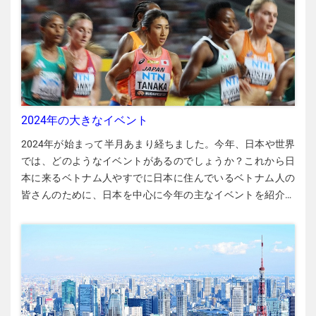
者・行方不明者6,434人を出した阪神・淡路大震災から30年を
迎えます。 大震災で倒壊した高速道路＝神戸市で1995年1月
17日（毎日新聞社提供） 死者・行方不明者6,434人を出した
阪神・淡路大震災から30年を迎えます。 米国でトランプ大統
領が就任（1月20日） 米ホワイトハウス 1月20日、トランプ
米大統領が就任します。「米国ファースト」を掲げ、関税に
よって中国などに貿易戦争を仕かけようとしています。世界
2024年の大きなイベント
経済の悪化が懸念されています。 米ホワイトハウス 1月20
2024年が始まって半月あまり経ちました。今年、日本や世界
日、トランプ米大統領が就任します。「米国ファースト」を
では、どのようなイベントがあるのでしょうか？これから日
掲げ、関税によって中国などに貿易戦争を仕かけようとして
本に来るベトナム人やすでに日本に住んでいるベトナム人の
います。世界経済の悪化が懸念されています。 ウクライナ侵
皆さんのために、日本を中心に今年の主なイベントを紹介し
攻から3年（2月24日） ウクライナの首都キーウ ロシアがウク
ます。【藤田裕伸】 東京・豊洲に観光施設（2月1日） 千客万
ライナに侵攻して丸3年となります。それまでに停戦合意を実
来のHP 東京・豊洲（とよす）市場に隣接する観光施設「豊洲
現できるのでしょうか。 ウクライナの首都キーウ ロシアがウ
千客万来（せんきゃく・ばんらい）」が開業します。 千客万
クライナに侵攻して丸3年となります。それまでに停戦合意を
来のHP 東京・豊洲（とよす）市場に隣接する観光施設「豊洲
実現できるのでしょうか。 中国の全人代開幕（3月5日）
千客万来（せんきゃく・ばんらい）」が開業します。 インド
2024年3月の全人代（毎日新聞社提供） 中国の全国人民代表
ネシア大統領選挙（2月14日） ジャカルタ ベトナムの隣国イ
大会（全人代）が開幕します。習近平国家主席がどのような
ンドネシアでジョコ・ウィドド大統領の後任を決める大統領