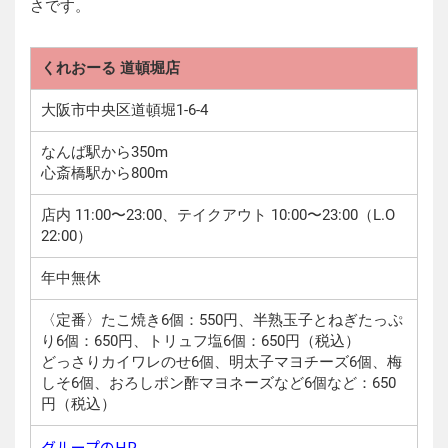
さです。
くれおーる 道頓堀店
大阪市中央区道頓堀1-6-4
なんば駅から350m
心斎橋駅から800m
店内 11:00〜23:00、テイクアウト 10:00〜23:00（L.O
22:00）
年中無休
〈定番〉たこ焼き6個：550円、半熟玉子とねぎたっぷ
り6個：650円、トリュフ塩6個：650円（税込）
どっさりカイワレのせ6個、明太子マヨチーズ6個、梅
しそ6個、おろしポン酢マヨネーズなど6個など：650
円（税込）
グループのHP