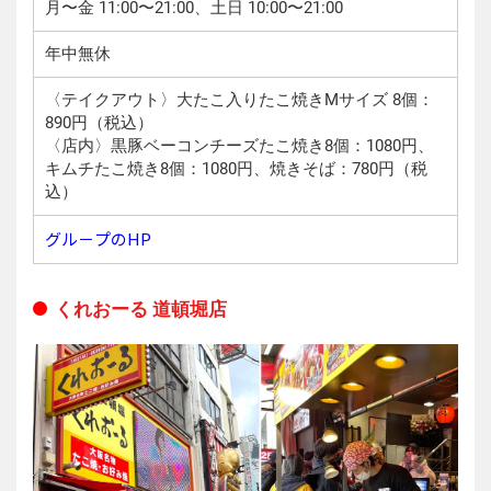
月〜金 11:00〜21:00、土日 10:00〜21:00
年中無休
〈テイクアウト〉大たこ入りたこ焼きMサイズ 8個：
890円（税込）
〈店内〉黒豚ベーコンチーズたこ焼き8個：1080円、
キムチたこ焼き8個：1080円、焼きそば：780円（税
込）
グル－プのHP
くれおーる 道頓堀店