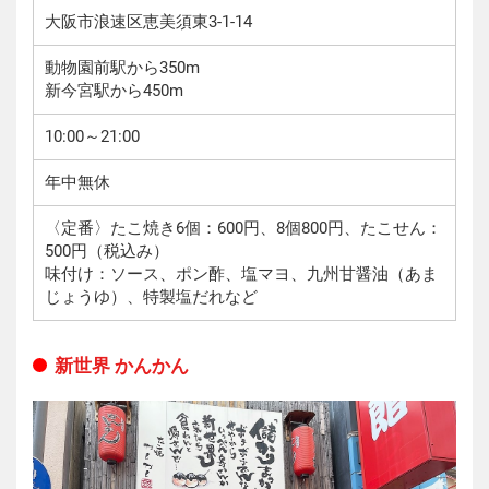
大阪市浪速区恵美須東3-1-14
動物園前駅から350m
新今宮駅から450m
10:00～21:00
年中無休
〈定番〉たこ焼き6個：600円、8個800円、たこせん：
500円（税込み）
味付け：ソース、ポン酢、塩マヨ、九州甘醤油（あま
じょうゆ）、特製塩だれなど
新世界 かんかん