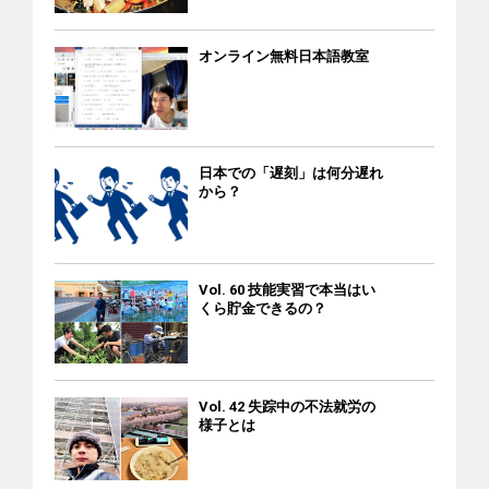
そんなある日、不法残留者の集まるパーティーで知り合った
などあらゆる外国人労働者の労働や雇用、在留資格に関する
男性と関係を持ち、妊娠しました。互いに恋愛感情はなく相
問題 活発なベトナム人団体 在日ベトナム人協会（VAIJ） ＝生
オンライン無料日本語教室
手に経済力もないため、妊娠の事実は知らせませんでした。
活・医療・健康に関するホットライン：050-6874-8385 在仙
相談者は1人で出産するつもりで病院に通い仕事探しも続けて
台ベトナム人協会（SenTVA） 茨城県ベトナム人協会 ベトナ
きましたが、仕事が見つからず、困っていました。 再訪日、
ム語の通じる相談窓口（主要都市） 全国の主要都市にあるベ
妊娠・出産、再就職 相談者はそんなとき、日越ともいき支援
トナム語の通じる主な相談窓口を紹介します。 ■東京都 外国
会と出会いました。支援会の支援で2020年12月に食品加工会
人在留支援センター（FRESC） ＝あらゆる外国人の生活・労
日本での「遅刻」は何分遅れ
社の面接を受け、合格。この会社と雇用契約を結んで新しい
から？
働・雇用・就職・在留資格などあらゆる分野の相談 ＝FRESC
在留資格を取得し、その直後に出産しました。2021年4月か
ヘルプデスク：0120-76-2029＝月～金（9:00～17:00） ＝
ら勤務する予定で、現在、保育所など子どもを預ける施設を
FRESCの入管電話予約：03-5363-3025＝月～金（9:00～
探しています。 ポイント：監理団体による強制帰国は違法 希
17:00） ※ヘルプデスクは全国からの相談に対応。 ※どちらの
Vol. 60 技能実習で本当はい
望しないのに帰国 相談者が帰国させられた背景には、勤務先
電話でも、ベトナム語を希望する場合は、最初に「ベトナム
くら貯金できるの？
の意向があったようです。2019年12月12日、相談者は監理団
語でお願いします」と日本語か英語で告げてください。 ■北
体から面会を求められましたが疲れていたので断ったとこ
海道 北海道外国人相談センター ＝ 011-200-9595（平日9:00-
ろ、4日後に監理団体のスタッフと通訳が寮に訪れ、「今から
12:00 / 13:00-17:00） ■宮城県 みやぎ外国人相談センター ＝
空港に行くので荷物をまとめるように」と通告されました。
Vol. 42 失踪中の不法就労の
022-275-9990 ■茨城県 外国人相談センター ＝TEL：029-244-
また、「もう施設職員ではないので、このアパートに住むこ
様子とは
3811（ベトナム語：月・火・水） ■埼玉県 外国人総合相談セ
とはできない」とも言われました。その後、車で空港に連れ
ンター埼玉 ＝048-833-3296 ■千葉県 千葉県外国人相談 ＝043-
て行かれ、ベトナム語の帰国同意書に署名させられたそうで
297-2966（平日9:00-12:00 / 13:00-16:00） ＝E-ｍail：