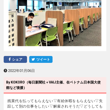
シェア
ツイート
2022年01月06日
By KOKORO（毎日新聞社＋VAIJ主催、在ベトナム日本国大使
館など後援）
残業代を払ってもらえない▽有給休暇をもらえない▽失
踪して別の仕事をしたい▽解雇されそうだ▽どうしても