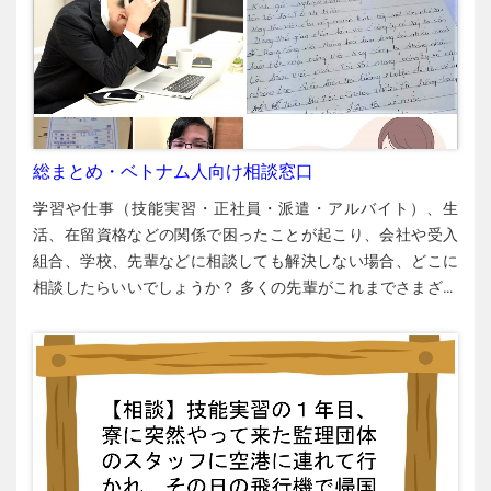
総まとめ・ベトナム人向け相談窓口
学習や仕事（技能実習・正社員・派遣・アルバイト）、生
活、在留資格などの関係で困ったことが起こり、会社や受入
組合、学校、先輩などに相談しても解決しない場合、どこに
相談したらいいでしょうか？ 多くの先輩がこれまでさまざま
な相談窓口や支援団体に助けられています。一つの窓口で解
決しない場合でもあきらめたり失踪したりせず、複数の機関
に相談してみてください。 知っておきたい相談窓口 日越とも
いき支援会 外国人技能実習機構（OTIT） 技能実習で困ったこ
とが起き、監理団体（受入組合）や受入会社が適切に対応し
ない場合は、まずは外国人技能実習機構（OTIT）に相談して
ください。公式HPからベトナム語で相談内容を送信できま