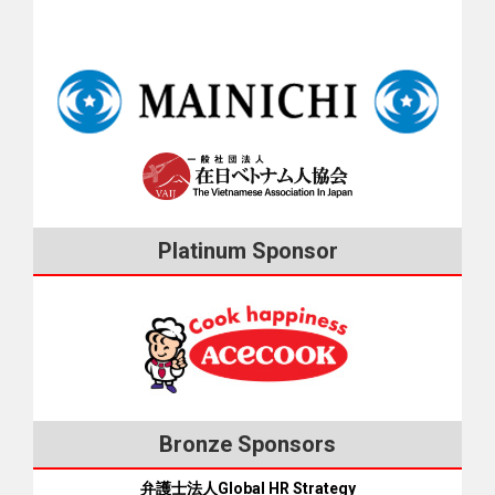
す。 強制帰国は違法 技能実習法やその運用要領で実習生の帰
ied@ccb.or.jp ■神奈川県 横浜市多文化共生総合相談センター
国や解雇については次のように規定されています。実習生が
＝ 045-222-1209 ＝ E-ｍail：t-info@yoke.or.jp ■静岡県 静岡県
希望していないのに無理に帰国させることは違法です。 〇 技
多文化共生総合相談センター かめりあ ＝ 054-204-2000（平
能実習生を技能実習計画の途中で帰国させる場合は、実習生
日10:00～16:00） ＝ E-ｍail：sir07@sir.or.jp ■愛知県 あいち多
に対し、意に反して途中で帰国する必要はないことの説明や
文化共生センター ＝ 052-961-7902（月～土10:00～18:00） ■
帰国の意思確認を書面で十分に行ったうえで、外国人技能実
大阪府 大阪府外国人情報コーナー ＝ 06-6941-2297 ＝ E-ｍ
習機構（OTIT）の事務所に届けなければならない。 〇 技能実
ail：jouhou-c@ofix.or.jp ■大阪市 外国人のための相談窓口 ＝
習生が技能実習の継続を希望している場合は、受入会社や監
06-6773-6533（平日 9:00～19:00、土日祝：9:00～17:30） ■
理団体が責任を持って次の実習先を確保することが必要。 強
兵庫県 神戸国際コミュニティセンター ＝ 078-291-8441（ベ
Platinum Sponsor
制帰国への対処 日越ともいき支援会 監理団体や受入会社から
トナム語：月・水 09:00～12:00、13:00～17:00） ■兵庫県 日
上記のような対応が望めない場合は、外国人技能実習機構
越交流センター兵庫 ＝ 078-646-3110 = E-ｍail：
（OTIT）に相談してください。ベトナム語で相談内容を送信
cntorimoto@yahoo.co.jp ■岡山県 岡山県外国人相談センター
できます。電話もあります（0120-250-168）。事務所を直接
＝ 086-256-6052（平日9:00～17:00） ＝ E-mail：
訪れるのも有効です。 万一、OTITに相談しても解決しない場
support@opief.or.jp ■広島県 ひろしま国際センター ＝ 0120-
合は、次のような民間の相談機関もあります。「外国人実習
783-806 ■福岡県 福岡県外国人相談センター ＝ 092-725-
生支援」は、緊急性の高い相談の場合、代表者が自分の名刺
9207（毎日10:00～19:00） ＝ E-mail：fukuoka-
の画像をSNSで送ってくれます。そして、強制帰国させられ
Bronze Sponsors
maic@kokusaihiroba.or.jp ■福岡市 福岡市外国人総合相談支援
そうになった場合は、日本の空港の出国審査（パスポート審
センター ＝ 092-262-1799（平日8:45～18:00） 自治体や国際
弁護士法人Global HR Strategy
査）で「帰国を強制されたが、本当は帰国したくない」と伝