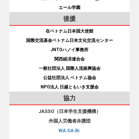
交流協会などの窓口リスト（全県） このコーナーでは、日本
えるようアドバイスしています（その際に代表者の名刺の画
エール学園
全国の都道府県（地方自治体）や国際交流協会などによる外
像も見せます）。 外国人実習生支援（Facebook） 日越とも
国人向け相談窓口のリスト（ベトナム語版、日本語版）をご
後援
いき支援会 ポイント：再訪日後の在留資格 技能実習から短期
紹介します。 あなたのお住まいの都道府県名（日本語とアル
滞在へ 相談者は自力で日本に戻り、不法残留者の家を渡り歩
在ベトナム日本国大使館
ファベット）が記載された四角い欄をクリックすると、その
きましたが、技能実習の在留資格の期限が迫っていました。
地域の相談窓口の一覧表が現れます。ベトナム語で相談でき
国際交流基金ベトナム日本文化交流センター
相談者が母子健康手帳をもらうために市役所の担当課を訪ね
る窓口には赤い文字で「ベトナム語」と記されています。ま
JNTOハノイ事務所
たところ、その後、市役所の担当者が通訳と一緒に何回かア
た、出てきた表の中の青いURLをクリックすると、その相談
パートに来て相談に乗ってくれました。この担当者が入管な
関西経済連合会
窓口のウェブサイトにつながります。 地域別：国際交流協会
どに問い合わせ、短期滞在（30日）の在留資格に切り替える
一般社団法人 国際人流振興協会
などの相談窓口リスト（リンク）
ことができ、毎月更新してきました。 再就職先が決まり、特
公益社団法人 ベトナム協会
定活動へ 相談者は、面接で合格した会社との雇用契約書を入
NPO法人 日越ともいき支援会
管に提出し、特定技能への移行を目指すことを条件に特定活
動（雇用維持支援）の在留資格に変更してもらいました。在
協力
留期間は12カ月で、その間に日本語能力試験（JLPT）・Ｎ４
と技能試験に合格すれば、特定技能1号の在留資格を取得でき
JASSO（日本学生支援機構）
る可能性があります。特定技能1号では最長5年間働けます。
外国人労働者弁護団
ポイント：出産費用と育児 相談者と赤ちゃん。右は日越とも
WA.SA.Bi.
いき支援会の吉水代表〈2021年〉 出産費用 市役所の担当者の