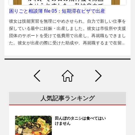
す。フリーダイヤルの電話（0120-250-168）もあります。
OTITの事務所を直接訪れるのも有効です。その際、自分の在
困りごと相談簿 file 05：短期滞在ビザで出産
留カードをコンビニでコピーし、その紙の余白部分にあなた
彼女は技能実習を無理にやめさせられ、自力で新しい仕事を
の悩みや不満の要点を書いて持参することをお勧めします。
探している最中に妊娠・出産しました。彼女は市役所や支援
事務所に着いたら、紙を読んでもらってから自分で説明もし
団体のサポートを受けて低費用で出産し、再就職もできまし
ます。必要がある場合は、OTITが通訳を手配してくれます。
た。彼女が出産の際に受けた助成や、再就職するまで在留資
労働基準監督署（労基署） 技能実習生も留学生も、残業代を
格（ビザ）をどうしたかについて紹介します。 カテゴリー 出
払ってもらえないなどの相談は全国の労働基準監督署に相談
産・子ども、在留資格 【相談者】 ・元技能実習生 ・20代・
してください。最近は外国人の相談にも対応しています。 全
ベトナム人女性 ・関東地方在住 【概要】中途帰国→再訪日→
国の労基署 実績のある民間の支援団体 外国人実習生支援
出産＆再就職 技能実習中に中途帰国 相談者は鹿児島県で介護
OTITや労基署に相談しても解決しない場合やこのような公的
の技能実習を始めましたが、その介護施設の経営不振によっ
機関に1人でうまく相談できない場合、次のような民間の支援
て1カ月半で宮崎県の別の施設に転職させられました。ところ
団体のサポートを得る方法があります。いずれも実績の多い
が、それから1カ月余りたったある日、監理団体の職人が突
団体です。 外国人実習生SNS相談室（Facebook） ＝技能実習
人気記事ランキング
然、寮にやってきました。相談者は監理団体の車で空港に連
生の労働問題、雇用問題、生活問題、在留資格関連 日越とも
れて行かれて飛行機に乗せられ、ベトナムに帰国させられま
いき支援会 ＝留学生や技能実習生などあらゆるベトナム人の
した。 約100万円の借金をして訪日したのに、3カ月だけ働い
労働・雇用・生活・就職・在留資格などに関する問題 岐阜一
田んぼのタニシは食べてはい
て帰国させられては困ります。相談者は４日後に自費で日本
けません
般労働組合 第2外国人支部 ＝甄凱（けんかい）支部長：090・
に戻り、関東に住むベトナム人の友人宅を渡り歩きました。
8496・9668（日本語） ＝技能実習生、正社員、派遣労働者