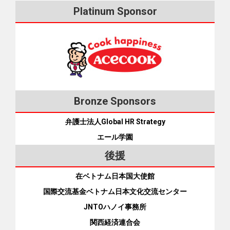
国人専用クレジットカードも申し込める。そのカードで料金
Platinum Sponsor
を支払うと、毎月220円引き。※外国からでも申し込める（日
本の空港でもSIM受け取り可能）。※通話は別途30秒につき22
円（税込） そして、この格安SIMは「安いプラン」と「支払
いはコンビニか口座振替」という私のニーズをばっちり満た
していました。初耳のキャリアではありましたが、友人の知
人がこの会社で働いていることもあり、信用してオンライン
で申し込みました。 すると、2日後にSIMと契約書が自宅に届
き、SIMを携帯電話機に入れると、通話可能な状態になりまし
Bronze Sponsors
た。感動！！ 格安SIMがこんなに簡単に手に入れられるなん
弁護士法人Global HR Strategy
て信じられませんでした。これでSIMの問題が解決できまし
た！ [iconpress id="local_1803" title="external link"
エール学園
style="color:#525252; font-size:22px;" ] GTNモバイルのHP（多
後援
言語） また、最近になって友人に教えてもらいましたが、
SIM VÀNGという格安SIMもあります。これは日本でベトナム
在ベトナム日本国大使館
人、ミャンマー人、インドネシア人をメイン対象に提供して
国際交流基金ベトナム日本文化交流センター
いる格安SIMで、GTNモバイルと同じように外国人もコンビニ
JNTOハノイ事務所
払いや口座振替ができます。 ◆SIM VANGのプラン（月額・
消費税別） データ容量 データ専用SIM 通話SIM 1GB 600円
関西経済連合会