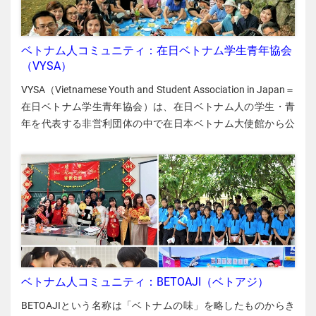
ズになるように次のことをしなければなりませんでした。 ①
市役所での手続き ②銀行口座の開設 ③携帯電話の契約 市役所
での手続き（転入届けなど）や銀行口座開設は問題なく済み
ベトナム人コミュニティ：在日ベトナム学生青年協会
ました。次に生活に欠かせないものといえば携帯電話番号で
（VYSA）
しょう。SNS電話で済むケースも多くありますが、はやり緊
VYSA（Vietnamese Youth and Student Association in Japan＝
急の場合や公的手続きには携帯電話の番号が必要です。 私の
在日ベトナム学生青年協会）は、在日ベトナム人の学生・青
場合、次のような場面で携帯の番号が必要でした。 私の留学
年を代表する非営利団体の中で在日本ベトナム大使館から公
は国費留学で、日本の文部科学省の奨学金を受給する手続き
認されている唯一の組織で、2001年10月11日に設立されまし
をオンラインで行った際、携帯電話番号を入力する必要があ
た。VYSAは在日ベトナム人の若者たちの重要な交流基板とし
りました。 留学先の大学に学生の情報を管理するシステムが
て機能しています。 ＜このページの内容＞ １．活動方針と各
あり、そのシステムに登録する際も携帯電話番号を入力しな
地の支部 ２．多彩な活動 １．活動方針と各地の支部 全国各地
ければなりませんでした。 今回は1年の留学後、日本で就職
に支部 ➢ VYSA北海道 ➢ VYSA仙台 ➢ VYSA福島 ➢ VYSA新潟
しましたが、就職活動で履歴書などに携帯電話番号を書かな
➢ VISA（本部）＝首都圏と周辺 ➢ VYSA東海＝中心は名古屋
ければなりませんでしfた。 オンラインショップで商品を購入
市 ➢ VYSA京都 ➢ VYSA大阪 活動目標 支部ごとに特色があり
する際、携帯電話番号が必要な場合がありました。 SB最安プ
ますが、下記の共通目標のもとで活動をしています。 レクリ
ランは5,000円/月！ 私は1回目（2007年～）と2回目（2010
エーションなどを通じた在日ベトナム人同士の交流 学習・仕
ベトナム人コミュニティ：BETOAJI（ベトアジ）
年～）の留学ではソフトバンク（SB）を利用しました。1回
事・生活のサポート ベトナムの民族文化を守り、日越の文化
目にSBにした理由は、当時SB同士だと通話無料になるキャン
BETOAJIという名称は「ベトナムの味」を略したものからき
交流の架け橋となる ２．多彩な活動 VYSAの様々な活動を紹