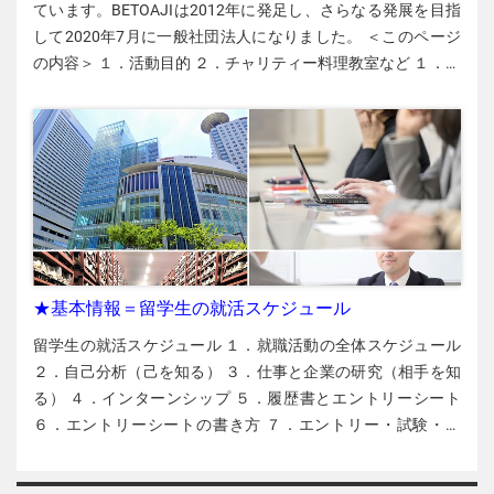
ペーンがあり、周りの留学生がみんなSBだったからです。そ
ています。BETOAJIは2012年に発足し、さらなる発展を目指
介します。 テト（旧正月）のイベント テトには支部ごとに催
のときは携帯電話機（端末）も購入し、端末の分割費用を含
して2020年7月に一般社団法人になりました。 ＜このページ
しを企画します。ミスアオザイ・コンテストやべトナムの獅
めて毎月3,000円～4,000円（約816,000 VND）ぐらいの料金
の内容＞ １．活動目的 ２．チャリティー料理教室など １．活
子舞、伝統舞踊、伝統音楽など内容はさまざまです。また、
でした。2回目は端末を購入せず、データ通信なしで通話料金
動目的 各地の支部と連絡先 2020年8月現在、BETOAJIには、
これらのイベントでは、ベトナムの伝統的な正月料理も振る
だけの一番安いプランにしました。 ※100円＝16,690
仙台、新潟、長岡、東京、名古屋、神戸-大阪、広島の計7つ
舞われます。多くの支部では日本人の参加も歓迎していま
VND（2023年7月24日現在） そこで、今回もSBショップに行
の支部があります。 公式サイト https://betoaji.org/ 公式フェ
す。 季節ごとの交流行事 日本には四季折々の自然を楽しむ習
って相談しましたが、一番安いプランとして、なんと約5000
イスブック https://www.facebook.com/betoaji YouTube
慣があります。VYSAの支部も花見やバーベキューなどの季節
円/月のプランを紹介されました。かなり衝撃でした！ 通話だ
https://www.youtube.com/channel/UC-Hmk-
イベントを行っています。日本人が参加できるイベントもあ
けでなくデータ通信もセットになっているので、以前より高
5jI724NgWjX0insjg 活動目的 ベトナムの料理や文化を世界の
ります。 スポーツ大会 各地の支部が在日ベトナム人のスポー
いのです。 私は来日前、ベトナムでViettel社のSIMを使用し、
人たちに紹介する ベトナムの貧しい子どもたちを支援する 在
ツ大会を開催しています。もともと各地のベトナム人が週末
1カ月たった90,000 VND（約440円）でデータ通信が使い放題
日ベトナム人の若者たちを含む参加者間の交流の場を作る
に集まってサッカーやバレーボールなどの練習や試合をして
でした。日本ではそんなに使わないのに、なぜ1カ月5,000円
２．チャリティー料理教室など BATOAJIの活動内容を紹介し
★基本情報＝留学生の就活スケジュール
いますが、VYSAは大会を主催してチーム同士の交流を促進し
も払わないといけないのか、不思議で仕方がありませんでし
ます チャリティー料理教室 各支部が毎月、ベトナム料理教室
ています。 日越文化交流イベント VYSA関東やVYSA大阪など
た。 「私は大学の寮に住んでおり、部屋にWi-Fiがつながって
留学生の就活スケジュール １．就職活動の全体スケジュール ２．自己分析（己を知る） ３．仕事と企業の研究（相手を知る） ４．インターンシップ ５．履歴書とエントリーシート ６．エントリーシートの書き方 ７．エントリー・試験・面接・内定 留学生の就活スケジュール 「エントリー」「合同説明会」「会社説明会」「エントリーシート」「履歴書」「筆記試験」「面接」「内々定」。留学生の就職活動の進め方の全体像と、エントリーシートや面接の成否を分ける「自己PR」や「志望動機」を書くための準備について解説します。活動が遅れがちな留学生が多いので、全体の流れを理解し、早めの準備を心がけましょう。 １．就職活動の全体スケジュール 大学3年からスタート 大学３年・M１ 5月 6月 7月 8月 9月 10月 11月 12月 1月 2月 3月 インターンシップ説明会 夏のインターンシップ 秋のインターンシップ 合同説明会が多い（３月には大きな会社の単独説明会もある） 自己分析（価値観・興味・長所） 仕事（業界・職種・企業）の研究＝検索、先輩訪問、企業訪問、インターンシップ 2022年卒業予定者の就活スケジュール 大学生の場合、日本での就職活動（就活）は3年生の最初から始まると考えてください。就職活動で一番大事なのは、自分にとってやりがいのある仕事を探すことです。自分の経験や知識、価値観をどのような分野で生かせばよいか、そのためにはどの企業のどの職種を目指すのがよいか、それを考え、研究する時期が大学3年生です。 また、3年のうちからインターンシップに積極的に参加しましょう。インターンについては、後で詳しく説明しますが、さまざまな職場や仕事を経験することで仕事選びのノウハウも高まり、自分の長所や課題に関する分析も深まります。そして、学年末に近付くと、いよいよ合同説明会などの会社説明会が始まります。就活の本格スタートです。 大学４年：エントリーシート提出→試験→面接 大学4年・M2 4月 5月 6月 7月 8月 9月 10月 11月 12月 筆記試験・面接 内々定 内 定 式 ビ ザ 変 更 春のインターンシップ 4年生になっても会社説明会は続きます。多くの場合、４～6月に面接がありますが、それより遅い時期でもインターンシップや面接はあります。なかなか内々定が出なくてもあきらめないでください。 就職活動にかかる時間 就職活動には時間がかかります。 ・自己分析、会社探し……なるべく時間をかけて自己分析や会社探しをすることをお勧めしますが、短い期間でやろうとする場合でも会社探しには2、3カ月かかります。 ・正式な採用内定をもらうと在留資格変更の手続きに入りますが、変更手続きには通常3カ月ぐらいかかるので、大学4年の12月ごろに申請を行います。 ２．自己分析（己を知る） 就活では、自分にとってやりがいのある仕事、自分の能力や適性を発揮できる職場を探しましょう。日本では、あまりに短い期間で転職をくり返すと、再就職先の選択肢が減っていきます。採用する側が「この人を採用しても長続きするのだろうか」と不安になるからです。長く働き続けるためにも、仕事を通じてやりがいを感じ充実した人生を過ごすためにも、自分に合った仕事や職場を見つけることが大切です。 そのための第一歩が自己分析です。自己分析ができていないと自分に合った仕事も分かりません。自分の経験（学校生活、社会活動、アルバイトなど）を振り返りながら、下記のようなポイントをくり返し分析してください。 ・自分の価値観 ・自分の興味 ・自分の能力（何が得意か、何ができるか） ３．仕事と企業の研究（相手を知る） 自分の価値観、興味、能力が見えてきたら、それに合う仕事や職場を探しましょう。それには、仕事や会社の内容を知らなければなりません。どのようにすれば、仕事や会社の内容を調べられるのでしょうか。 「なぜ当社で働きたいのですか？」 採用面接でよく聞かれる質問に次のようなものがあります。 ✔︎「なぜ当社を志望するのですか？」 ✔︎「なぜこの仕事をしたいのですか？」 ✔︎「あなたはどうやって当社に貢献できますか？」 自己分析や会社分析ができていないと、これらの質問に的確に答えられません。逆に、十分な自己分析と会社分析を経て応募した会社なら、その会社があなたに合っている確率が高く、こうした質問にも的確に答えることができます。 会社と仕事の研究 やりたい仕事、行きたい会社を探すには、次のような角度から情報を収集し分析していきましょう。 業界研究 興味のある業界を広く調べましょう。その業界はだれに何を提供しているのか、その業界で自分のできる仕事は何かなどを調べます。その際、学生は消費者に商品やサービスを提供しているB to C（Business to Consumer）の業界だけに目を向けがちですが、企業向けに商品やサービスを提供しているB to B（Business to Business）の業界についても調べましょう。 企業研究、職種研究 エントリーシートや面接で「この業界の中でなぜ当社を志望するのですか？」と問われたときに説得力のある答えを用意できるよう、会社の事業内容や強み、社風、他社との違いなどをしっかり調べましょう。当然、その会社にどういう職種があるのかも知らなければなりません。そのためには、例えば次のような方法があります。 ✔︎ インターネットで情報を集める ✔︎ 先輩に聞く（できれば、先輩に会って聞く） ✔︎ 会社説明会に参加する ✔︎ インターンシップでその会社か同業他社で働く 大学での専攻と就職の職種 学校での専攻と就職先の職種 留学生の場合、学校で専攻した内容と就職での職種が合致しないと、技術・人文知識・国際の在留資格を取得できないことがあります。在留資格の関係で自分にできる仕事とできない仕事があることに留意してください。 留学の専攻と就職時の職種 特定技能 また、中には日本で働くのは数年と決めている留学生もいることでしょう。その場合、「特定技能」という在留資格を目指す留学生も増えてきています。日本語能力試験（JLPT）・N４以上と働きたい産業分野の技能測定試験に合格し、企業と雇用契約を結べば、特定技能の在留資格を取得する条件がそろいます。 特定技能について何でも分かる 留学生の就活スケジュール ４．インターンシップ 自己分析が進み、仕事の研究にも役立つ 大手人材会社「マイナビ」の調査によると、2020年卒業の大学生の約80％がインターンシップに参加しました。1人がインターンシップをする会社の数は平均３・６社です。インターンシップは大学や専門学校のキャリア支援室（キャリアセンター、就職支援室）で紹介してもらえます。 自己分析を進める上でも仕事の研究を深める上でもインターンシップは重要です。>アルバイトとは違う種類の仕事も体験できます。実際にその仕事をしてみることで、その仕事が自分に向いているかどうか、自分にはどのような長所や課題があるのか、どんな仕事が自分に向いているのか、会社を選ぶ際には何に着目したらよいかなど、さまざまなことが見えてきます。 ✔︎ 仕事内容を具体的に理解できる ✔︎ 自分の長所や課題が分かる ✔︎ 仕事に必要な知識・能力・スキルがわかる ✔︎ エントリーシートや面接でPRするための経験にもなる ✔︎ さまざまな助言をもらえる ✔︎ 会社を見る目が養われる 採用型のイン
を開催しています。各支部のボランティア・スタッフが料理
はスピーチコンテストやミスコンも開催しています。「日越
いるので、もっと安いプランはないか」と店員さんに聞いて
の先生役や会場予約、レシピの作成・翻訳、材料買い出し、
スピーチコンテスト」はベトナム人の日本語スピーチや日本
みましたが、「うちではこれ以上安いサービスはありませ
調理アシスタント兼通訳などの役割を分担しています。 料理
人のベトナム語スピーチの発表会です。「MISS VISAコンテス
ん」ときっぱり断られました。こうして私はSBとの契約をあ
教室の参加者の年齢・職業は多様です。また、日本人だけで
ト」や「VYSA大使コンテスト」は若い女性が知性や美しさを
きらめました。 多くの格安SIMの支払い方法 日本ではSBのほ
なくさまざまな国籍の留学生や若いベトナム人も参加してい
競います。コンテストは日本とベトナムのメディアに取り上
かdocomoやAuという大手キャリアもありますが、SBと大差
ます。各回の参加者は20～30人ですが、テト（正月）やクリ
げられています。 ジョブ・フェア（就職サポート） VYSAが