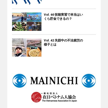
スップ県に戻って医療に従事している奨学生もいます。 日越
かも、後輩の責任ではないのに、契約期間中の途中解約とい
文化交流 各支部は料理教室以外のイベントも開催していま
う扱いになり、2,000円の違約金まで取られたそうです。 私は
す。テトや中秋の名月、クリスマスなどの季節イベント、ベ
Vol. 60 技能実習で本当はい
後輩と相談して口座振替ができそうな格安SIMとして「UQモ
トナム料理文化フェスティバル、企業との交流会などです。
くら貯金できるの？
バイル」を見つけ、オンラインで申し込みました。しかし、
これらのイベントでは、ベトナム料理の紹介に加え、ベトナ
間もなく「審査の結果、口座振替や自動振込での契約を受け
ムの歌や踊りを披露することもあります。その様子は各支部
ることはできない」という趣旨のメールがUQモバイルから送
の地元メディアでも紹介されてきました。BETOAJIはこうし
られてきました。 UQモバイルの審査結果通知のメール。「口
Vol. 42 失踪中の不法就労の
た活動を通じて、ベトナム文化・料理の普及や参加者間の交
座振替での契約を承認できません。クレジットカード払いを
様子とは
流促進に貢献しています。 You Tubeチャンネル 2020年に
検討してください」という趣旨が書かれている。 ほかに「楽
YouTubeチャンネルBetoaji Mediaを立ち上げました。ベトナ
天モバイル」も格安SIMの中では大手で、クレジットカード以
ム料理の作り方を教える内容です。料理の手順以外に、日本
外に口座振替もありますが、やはり審査が必要です。 口座振
でも買えるベトナム料理用の食材や調味料も紹介しており、
替OKの格安SIM LINEモバイル、UQモバイル、楽天モバイル
日本語とベトナム語の字幕も入っています。
もだめだと分かり、困っていると、友人が今までに聞いたこ
とがないキャリアを見つけて教えてくれました。「GTNモバ
イル」というそのキャリアのサイトを見ると、ベトナム語を
含む多言語に対応していました。 ◆GTNの音声通話付きプラ
ン（月額・消費税込み） データ容量 料金（税込） 3G 1,200円
10G 2,200円 30G 4,200円 50G 6,200円 ※SIMカードと同時に外