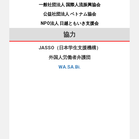
1,480円 3GB 1,080円 2,180円 5GB 1,380円 2,620円 10GB
一般社団法人 国際人流振興協会
2,800円 4,180円 25GB 3,180円 4,980円 30GB 3,380円 5,180円
公益社団法人 ベトナム協会
※データ専用SIMにSMSをセット：月額150円※通話SIMでの通
NPO法人 日越ともいき支援会
話は別途30秒につき20円※通話SIMかけ放題プランもあり（1
回5分まで何度でも通話無料：月額680円、10分まで：月額
協力
850円、15分まで：月額1,150円） [iconpress id="local_1803"
title="external link" style="color:#525252; font-size:22px;" ] SIM
JASSO（日本学生支援機構）
VÀNGのHP（ベトナム語） [iconpress id="local_1803"
外国人労働者弁護団
title="external link" style="color:#525252; font-size:22px;" ]
WA.SA.Bi.
KOKORO：携帯電話会社（SIM）の上手な選び方 まとめ それ
では、日本の携帯電話料金と支払い方法についてまとめま
す。 大手キャリアは料金が高い。 格安SIMの多くはクレジッ
トカード払いしかできない。 GTNモバイルやSIM VANGとい
った外国人をターゲットにした格安SIMなら外国人も口座振替
やコンビニ払いがOK。 皆様の参考になれば幸いです。