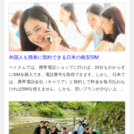
外国人も簡単に契約できる日本の格安SIM
ベトナムでは、携帯電話ショップに行けば、20分もかからず
にSIMを購入でき、電話番号を取得できます。しかし、日本で
は、携帯電話会社（キャリア）と契約して料金を毎月払わな
ければSIMを使えません。しかも、安いプランが少ない上、支
払いを日本のクレジットカードに限定するキャリアが多く、
適したキャリアがなかなか見つかりません。私は今回、日本
で初めて格安SIMと契約しました。キャリアごと支払い方法や
料金比較、私が見つけたキャリアの特徴などを紹介します。
〈Vân Hoàng〉 携帯電話番号が必要な理由 私は2020年10月
に3回目の留学で日本に来ました！ 来日当初、生活がスムー