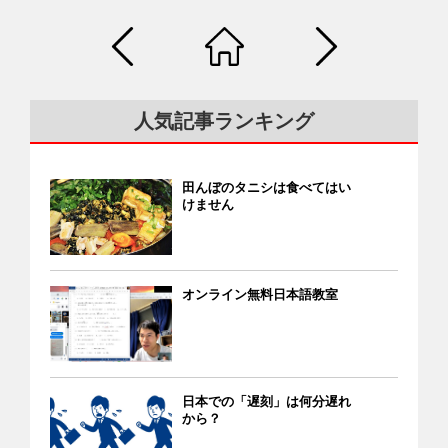
なかろうと考え、大手以外のキャリアを探すことにしまし
スマスなどのイベントには50～60人の申し込みがあります。
毎年開催するジョブ・フェアには、ベトナム人を採用したい
た。私は日本に10年間住んでいるベトナム人の友人や日本留
料理教室の参加費は1人1,000～1,500円。経費を引いた残額は
日本企業の参加が年々増えています。全国のベトナム人大学
学を終えたばかりの後輩にメッセージを送って情報を集めま
BETOAJI本部（東京）に集約後、ベトナムの山岳地域の貧困
生や専門学校生が参加し、実際に就職に結びつくケースも多
した。 LINEモバイル 後輩が日本で使っていたのは「LINEモバ
で学校に行けない子どもたちを支援するための基金に充てら
数出ています。 VYSAジョブ・フェアの様子 日越科学技術交
イル」でした。しかし、彼女によると、LINEモバイルと契約
れます。BETOAJIのスタッフは文化交流と子どもたちの支援
人気記事ランキング
流会議（VJSE） 日越科学技術交流会議（VJSE）は医学、化
するには、 ①日本の携帯電話番号で日本のLINEアカウントを
のために無償で活動しています。 チャリティー販売 料理教室
学、物理、経済、社会学など各分野の研究発表会です。VYSA
作成 ②日本のLINEアカウントでLINE Payに登録 ③LINE Payで
では、ベトナムの土産物や伝統的な菓子も販売しています。
が毎年開催し、日本、アジア各国、オーストラリアの研究者
の支払いを前提にLINEモバイルと契約 という手順が必要でし
これらの収益も子どもたちを支援する基金に充てられます。
田んぼのタニシは食べてはい
や大学院生が参加しています。
た。彼女は知人のLINE Payアカウントを使わせてもらうこと
けません
日本語の子ども向け絵本や教育絵本などをベトナム語に翻訳
でLINEモバイルに加入したそうです。私にも頼める人はいま
して販売する取り組みも行っています。 ベトナムの貧しい子
すが、もっと親切なキャリアはないのか探してみたいと思い
どもたちに奨学金 BETOAJIは貧しくても学校に行って勉強し
ました。 ※その後、LINEモバイルは2021年3月で新規申し込
たいという子どもたちの願いをかなえるため、ベトナム・ダ
オンライン無料日本語教室
みを終えました。 クレジット払い限定 日本には格安SIMがた
クラック省エアスップ県とトゥアティエン・フエ省で
くさんありますが、その多くは日本のクレジットカードでし
「BETOAJI奨学金」を提供してきました（現在はエアスップ
か支払いができません。 私の後輩は以前、東京の家電量販店
県のみで運営）。奨学金を受け取る子どもたち（奨学生）が
内の窓口で「ベトナムのクレジットカードでも大丈夫」と言
大学を卒業するまで支援を続ける取り組みです。 2019年11月
われて「Bic SIM」という格安SIMに申し込みました。しか
までの奨学生は通算40名（うち33名は中学・高校生、6名は
日本での「遅刻」は何分遅れ
し、後日、「あなたのクレジットカードでは支払いができま
から？
大学生、1人は大学卒業）。中には、医科大学を卒業後、エア
せん」と連絡があり、解約せざるをえなかったそうです。し