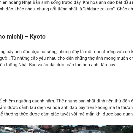
iên hoàng Nhật Bản sinh sống trước đây. Khi hoa anh đào bắt đầu 
anh đào khác nhau, nhưng nổi tiếng nhất là “shidare-zakura”. Chắc c
no michi) – Kyoto
ng cây anh đào dọc bờ sông, nhưng đây là một con đường vừa có kh
u người. Từ những cặp yêu nhau cho đến những thợ ảnh mong muốn c
yền thống Nhật Bản và áo dài dưới các tán hoa anh đào này.
 chiêm ngưỡng quanh năm. Thế nhưng bạn nhất định nên thử đến đ
ắm được cảnh tàu điện và hoa anh đào bay trên không mà ta thường
thể thưởng thức được cảm giác tuyệt vời mê mẩn khi được bao quan