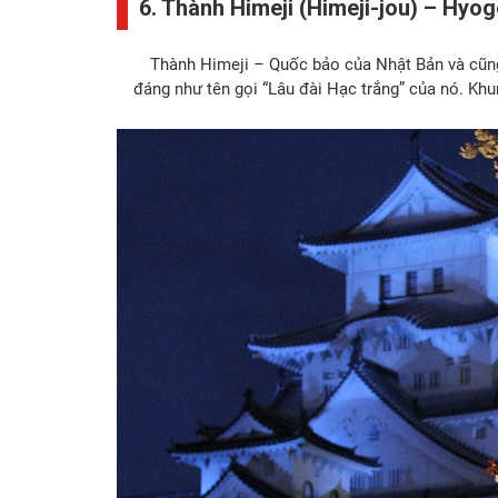
6. Thành Himeji (Himeji-jou) – Hyo
Thành Himeji – Quốc bảo của Nhật Bản và cũng là
đáng như tên gọi “Lâu đài Hạc trắng” của nó. Kh