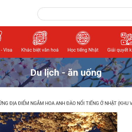
- Visa
Khác biệt văn hoá
Học tiếng Nhật
Giải quyết 
Du lịch - ăn uống
NG ĐỊA ĐIỂM NGẮM HOA ANH ĐÀO NỔI TIẾNG Ở NHẬT (KHU 