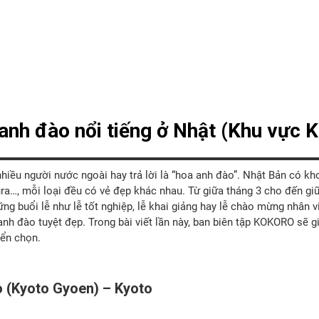
nh đào nổi tiếng ở Nhật (Khu vực K
iều người nước ngoài hay trả lời là “hoa anh đào”. Nhật Bản có kh
ra…, mỗi loại đều có vẻ đẹp khác nhau. Từ giữa tháng 3 cho đến giữ
ng buổi lễ như lễ tốt nghiệp, lễ khai giảng hay lễ chào mừng nhân v
nh đào tuyệt đẹp. Trong bài viết lần này, ban biên tập KOKORO sẽ 
yển chọn.
o (Kyoto Gyoen) – Kyoto