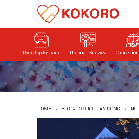
Thực tập kỹ năng
Du học - Xin việc
Cuộc sống 
HOME
›
BLOG
/
DU LỊCH - ĂN UỐNG
›
NHỮ