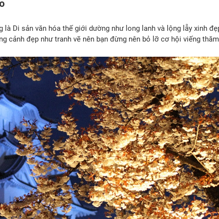
go
 Di sản văn hóa thế giới dường như long lanh và lộng lẫy xinh đẹp
ung cảnh đẹp như tranh vẽ nên bạn đừng nên bỏ lỡ cơ hội viếng thă