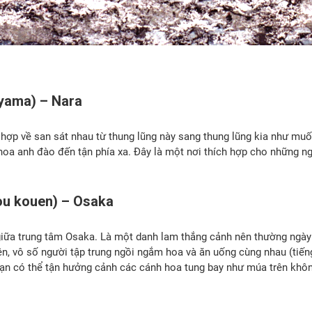
oyama) – Nara
p về san sát nhau từ thung lũng này sang thung lũng kia như muốn 
a anh đào đến tận phía xa. Đây là một nơi thích hợp cho những ng
jou kouen) – Osaka
ữa trung tâm Osaka. Là một danh lam thắng cảnh nên thường ngày n
n, vô số người tập trung ngồi ngắm hoa và ăn uống cùng nhau (tiếng
 bạn có thể tận hưởng cảnh các cánh hoa tung bay như múa trên kh