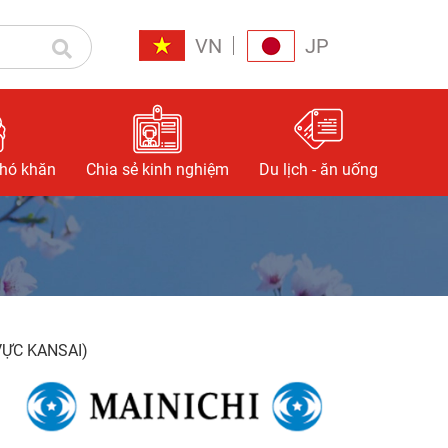
VN
JP
khó khăn
Chia sẻ kinh nghiệm
Du lịch - ăn uống
VỰC KANSAI)