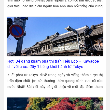
anh đào nổi tiếng ở Nhật Bản! Ngoài ra, còn có bài viết đặc biệt
giới thiệu các địa điểm ngắm hoa anh đào nổi tiếng của vùng
Kanto và Kansai (có link sang số đặc biệt trong bài viết này).
Hot: Dễ dàng khám phá thị trấn Tiểu Edo – Kawagoe
chỉ với chưa đầy 1 tiếng khởi hành từ Tokyo
Xuất phát từ Tokyo, đi về trong ngày và viếng thăm được thị
trấn đậm chất lịch sử, thưởng thức quang cảnh xưa cũ của
nước Nhật! Bài viết này sẽ giới thiệu về một địa điểm tham
quan như vậy: Phố cổ Kawagoe, còn được mệnh danh là “Tiểu
Edo”.