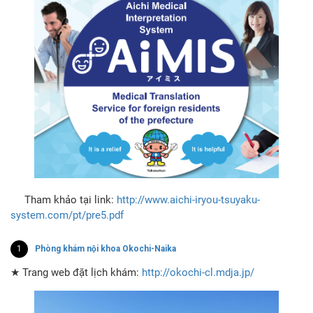
Tham khảo tại link:
http://www.aichi-iryou-tsuyaku-
system.com/pt/pre5.pdf
1
Phòng khám nội khoa Okochi-Naika
★ Trang web đặt lịch khám:
http://okochi-cl.mdja.jp/