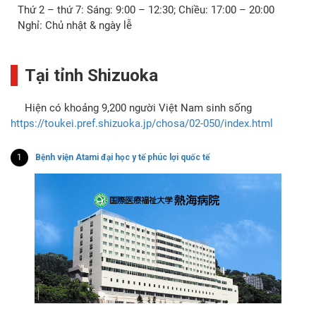
Thứ 2 – thứ 7: Sáng: 9:00 – 12:30; Chiều: 17:00 – 20:00
Nghỉ: Chủ nhật & ngày lễ
Tại tỉnh Shizuoka
Hiện có khoảng 9,200 người Việt Nam sinh sống
https://toukei.pref.shizuoka.jp/chosa/02-050/index.html
1
Bệnh viện Atami đại học y tế phúc lợi quốc tế