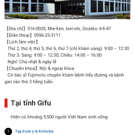
【Địa chỉ】516-0035, Mie-ken, Isei-shi, Oozeko 4-6-47
【Điện thoại】0596-25-3111
【Lịch làm việc】
Thứ 2, thứ 4, thứ 5, thứ 6, thứ 7 (chỉ khám sáng): 9:00 – 12:30
Thứ 3: Sáng: 9:00 – 12:30; Chiều: 14:00 – 16:00
Nghỉ: Chủ nhật & ngày lễ
【Chuyên khoa】Nội & ngoại khoa
Có bác sĩ Fujimoto chuyên khám bệnh tiểu đường và bệnh
gan vào thứ 3 hằng tuần.
Tại tỉnh Gifu
Hiện có khoảng 9,500 người Việt Nam sinh sống
1
Tập đoàn y tế Kishokai