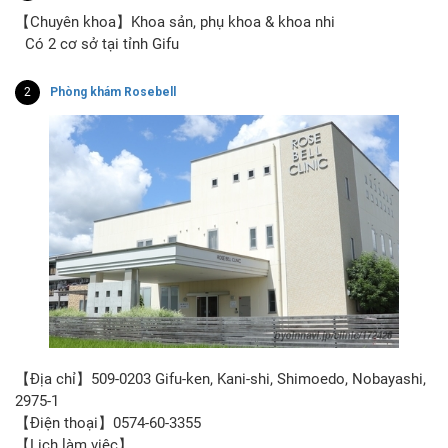
【Chuyên khoa】Khoa sản, phụ khoa & khoa nhi
Có 2 cơ sở tại tỉnh Gifu
2
Phòng khám Rosebell
【Địa chỉ】509-0203 Gifu-ken, Kani-shi, Shimoedo, Nobayashi,
2975-1
【Điện thoại】0574-60-3355
【Lịch làm việc】