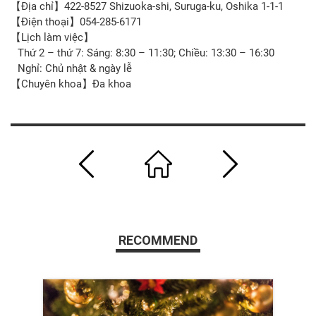
【Địa chỉ】422-8527 Shizuoka-shi, Suruga-ku, Oshika 1-1-1
【Điện thoại】054-285-6171
【Lịch làm việc】
Thứ 2 – thứ 7: Sáng: 8:30 – 11:30; Chiều: 13:30 – 16:30
Nghỉ: Chủ nhật & ngày lễ
【Chuyên khoa】Đa khoa
RECOMMEND