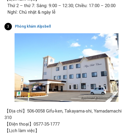
Thứ 2 – thứ 7: Sáng: 9:00 – 12:30; Chiều: 17:00 – 20:00
Nghỉ: Chủ nhật & ngày lễ
3
Phòng khám Alpsbell
【Địa chỉ】506-0058 Gifu-ken, Takayama-shi, Yamadamachi
310
【Điện thoại】0577-35-1777
【Lịch làm việc】