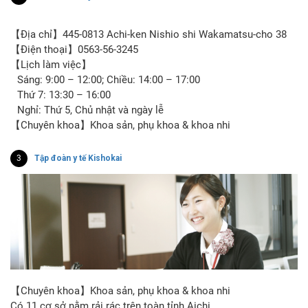
【Địa chỉ】445-0813 Achi-ken Nishio shi Wakamatsu-cho 38
【Điện thoại】0563-56-3245
【Lịch làm việc】
Sáng: 9:00 – 12:00; Chiều: 14:00 – 17:00
Thứ 7: 13:30 – 16:00
Nghỉ: Thứ 5, Chủ nhật và ngày lễ
【Chuyên khoa】Khoa sản, phụ khoa & khoa nhi
3
Tập đoàn y tế Kishokai
【Chuyên khoa】Khoa sản, phụ khoa & khoa nhi
Có 11 cơ sở nằm rải rác trên toàn tỉnh Aichi