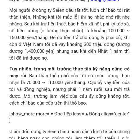
Mọi người ở công ty Seien đều rất tốt, luôn chỉ bảo tôi rất
thân thiện. Những khi tôi mắc lỗi thì họ nhắc nhở rất nhẹ
nhàng. Sau khi trừ tiền thuế, bảo hiểm xã hội, phí ký túc xá,
số tiền lương (= lương thực nhận) là khoảng 100.000 ~
150.000 yên/tháng. Để có tiền trả cho công ty phái cử, khi
còn ở Việt Nam tôi đã vay khoảng 300 triệu đồng (tương
đương 1.400.000 yên) nhưng sau khi đến Nhật 1 năm thì
tôi đã trả được nợ.
Tuy nhiên, trong môi trường thực tập kỹ năng cũng có
may rủi.
Bạn thân thủa nhỏ của tôi có mức lương thực
nhận là 70.000 ~ 110.000 yên/tháng. Cậu ấy vay tiền của
tôi và đồng nghiệp, nhưng phải 1 năm rưỡi sau mới trả
được. Môi trường làm việc của cậu ấy cũng không tốt,
cách chỉ bảo của cấp trên thì thô bạo.
[show_more more=▼Đọc tiếp less=▲Đóng align="center"
]
Giám đốc công ty Seien hiểu hoàn cảnh kinh tế của chúng
tôi, hàng ngày cho chúng tôi làm thêm tối thiểu 1 giờ.