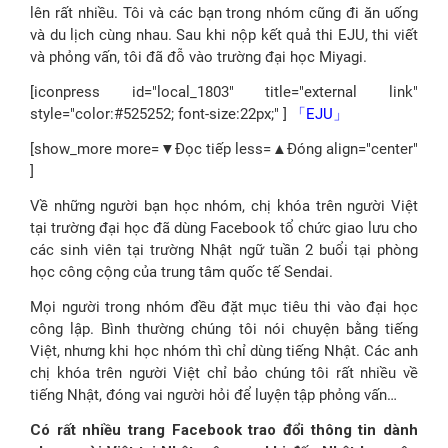
lên rất nhiều. Tôi và các bạn trong nhóm cũng đi ăn uống
và du lịch cùng nhau. Sau khi nộp kết quả thi EJU, thi viết
và phỏng vấn, tôi đã đỗ vào trường đại học Miyagi.
[iconpress id="local_1803" title="external link"
style="color:#525252; font-size:22px;" ]
「EJU」
[show_more more=▼Đọc tiếp less=▲Đóng align="center"
]
Về những người bạn học nhóm, chị khóa trên người Việt
tại trường đại học đã dùng Facebook tổ chức giao lưu cho
các sinh viên tại trường Nhật ngữ tuần 2 buổi tại phòng
học công cộng của trung tâm quốc tế Sendai.
Mọi người trong nhóm đều đặt mục tiêu thi vào đại học
công lập. Bình thường chúng tôi nói chuyện bằng tiếng
Việt, nhưng khi học nhóm thì chỉ dùng tiếng Nhật. Các anh
chị khóa trên người Việt chỉ bảo chúng tôi rất nhiều về
tiếng Nhật, đóng vai người hỏi để luyện tập phỏng vấn…
Có rất nhiều trang Facebook trao đổi thông tin dành