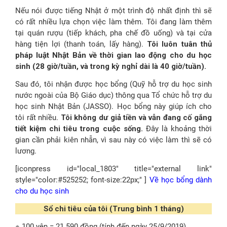
Nếu nói được tiếng Nhật ở một trình độ nhất định thì sẽ
có rất nhiều lựa chọn việc làm thêm. Tôi đang làm thêm
tại quán rượu (tiếp khách, pha chế đồ uống) và tại cửa
hàng tiện lợi (thanh toán, lấy hàng).
Tôi luôn tuân thủ
pháp luật Nhật Bản về thời gian lao động cho du học
sinh (28 giờ/tuần, và trong kỳ nghỉ dài là 40 giờ/tuần).
Sau đó, tôi nhận được học bổng (Quỹ hỗ trợ du học sinh
nước ngoài của Bộ Giáo dục) thông qua Tổ chức hỗ trợ du
học sinh Nhật Bản (JASSO). Học bổng này giúp ích cho
tôi rất nhiều.
Tôi không dư giả tiền và vẫn đang cố gắng
tiết kiệm chi tiêu trong cuộc sống.
Đây là khoảng thời
gian cần phải kiên nhẫn, vì sau này có việc làm thì sẽ có
lương.
[iconpress id="local_1803" title="external link"
style="color:#525252; font-size:22px;" ]
Về học bổng dành
cho du học sinh
Sổ chi tiêu của tôi (Trung bình 1 tháng)
※ 100 yên = 21.590 đồng (tính đến ngày 25/9/2019)