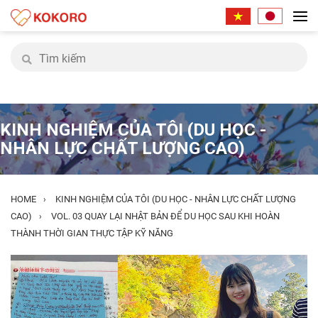
KINH NGHIỆM CỦA TÔI (DU HỌC -
NHÂN LỰC CHẤT LƯỢNG CAO)
HOME
KINH NGHIỆM CỦA TÔI (DU HỌC - NHÂN LỰC CHẤT LƯỢNG
›
CAO)
VOL. 03 QUAY LẠI NHẬT BẢN ĐỂ DU HỌC SAU KHI HOÀN
›
THÀNH THỜI GIAN THỰC TẬP KỸ NĂNG