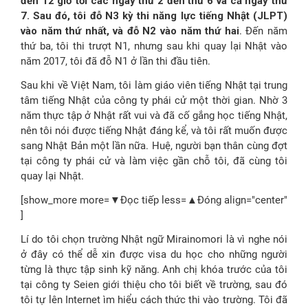
đến 12 giờ tối các ngày thứ 2 đến thứ 6 và cả ngày thứ
7. Sau đó, tôi đỗ N3 kỳ thi năng lực tiếng Nhật (JLPT)
vào năm thứ nhất, và đỗ N2 vào năm thứ hai
. Đến năm
thứ ba, tôi thi trượt N1, nhưng sau khi quay lại Nhật vào
năm 2017, tôi đã đỗ N1 ở lần thi đầu tiên.
Sau khi về Việt Nam, tôi làm giáo viên tiếng Nhật tại trung
tâm tiếng Nhật của công ty phái cử một thời gian. Nhờ 3
năm thực tập ở Nhật rất vui và đã cố gắng học tiếng Nhật,
nên tôi nói được tiếng Nhật đáng kể, và tôi rất muốn được
sang Nhật Bản một lần nữa. Huệ, người bạn thân cùng đợt
tại công ty phái cử và làm việc gần chỗ tôi, đã cùng tôi
quay lại Nhật.
[show_more more=▼Đọc tiếp less=▲Đóng align="center"
]
Lí do tôi chọn trường Nhật ngữ Mirainomori là vì nghe nói
ở đây có thể dễ xin được visa du học cho những người
từng là thực tập sinh kỹ năng. Anh chị khóa trước của tôi
tại công ty Seien giới thiệu cho tôi biết về trường, sau đó
tôi tự lên Internet ìm hiểu cách thức thi vào trường. Tôi đã