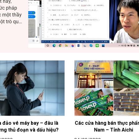
t này,
hức pháp
c một thầy
 đảo vé máy bay – đâu là
Các cửa hàng bán thực phẩ
ng thủ đoạn và dấu hiệu?
Nam – Tỉnh Aichi