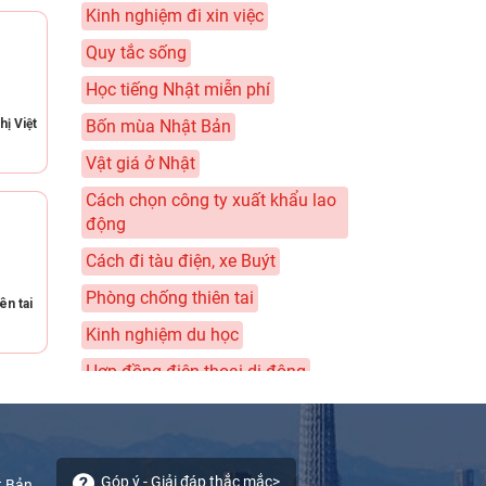
 với phụ
Kinh nghiệm đi xin việc
 tôi
 vài
 mà chạy
ối. Lý
Quy tắc sống
Họ cúi
xe buýt
 kháng
 khác
 Cậu
Học tiếng Nhật miễn phí
của bác
ng vượt
xe đỗ
hị Việt
Bốn mùa Nhật Bản
i “mạo
hi rõ
 Tới
Vật giá ở Nhật
 gặp xe
tới cửa
 xanh
Cách chọn công ty xuất khẩu lao
amps)
 tốn, và
động
 có thể
 cho xe
ác sĩ.
êu.
Cách đi tàu điện, xe Buýt
ành
sĩ cũng
thanh
ỉ khi
Phòng chống thiên tai
ên tai
ào: Vẫy
Kinh nghiệm du học
băng qua
ẻ thu
xin
mps là
Hợp đồng điện thoại di động
ụ càng
 rằng xe
 sẽ tiễn
Sổ chi tiêu của tôi
xe phải
ho đến
 thang
rằng xe
Thuế - Nenkin - Bảo hiểm
ài xế xe
 với ở
 khởi
Câu chuyện về nhân lực chất
úi chào
Góp ý - Giải đáp thắc mắc>
t Bản