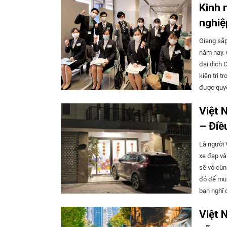
Kinh 
nhưng tôi 
quan 5 đị
nghiệ
Thiền Tự) 
Giang sắp tốt nghiệp một trường Đại học tư lập ở Okayama và bạn ấy sẽ bắt đầu đi làm từ tháng 4 năm nay. Giang nhận được học bổng toàn phần trong 4 năm học đại học song do ảnh hưởng của đại dịch COVID-19, bạn ấy cũng đã phải trải qua quá trình đi tìm việc đầy gian nan. Thế nhưng sự kiên trì trong suốt thời gian đi tìm việc của Giang đã được đền đáp, cuối cùng Giang đã nhận được quyết định tuyển dụng (Naitei) từ công ty mà Giang muốn vào làm. Bài viết này sẽ giới thiệu với các bạn du học sinh muốn đi làm ở Nhật bí quyết đi tìm việc theo cách truyền thống của Giang. Đầu tiên là bắt đầu với việc phân tích bản thân Mình bắt đầu quá trình đi tìm việc vào khoảng đầu năm 3 đại học. ・ Mình tham gia các lớp học “Định hướng nghề nghiệp” của trường đại học và học về các bước chuẩn bị cho quá trình đi tìm việc. ・ Để tìm được công việc phù hợp với mình, mình bắt đầu với việc phân tích bản thân. Mình đã tham khảo kết q
điểm này. Con đường triết học "Con đường Triết học" là con đường đi bộ dọc theo kênh nước 
khoảng 2 
Biwa (thu
anh đào và con k
ngoài thư
hào nhoán
Việt 
chùa được
ngay gần lố
– Điề
Con đường Triết học” ・ 2 Ginkakuji-cho,
Là người 
11） ・ Học sinh trung học phổ thông trở lên giá vé 500 yên ・ Cách di chuyển: bắt xe buýt từ ga
xe đạp và 
JR Kyoto, giá vé
sẽ vô cùn
Kyoto, xuống ở điểm “Gi
đó để mua
“Ginkakuji-michi” “Ngân Các Tự - Con đường Triết 
bạn nghĩ đâu. Đỗ ô tô trong phòng khách? Dịp Tết Nhâm Dần vừa rồ
8:30～17:00（Từ tháng 3 
tới nhà c
Cách di ch
Việt 
nhà anh ấ
buýt số 17, b
tiễn tôi r