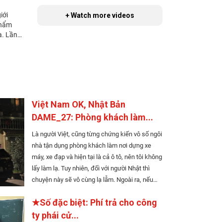
;" ] Facebook của An Phú Mart-Obu An Phú Mart - Obu Obu-shi, Kajita-cho 6-239 090-1204-2173 10:00～21:00 Ngày nghỉ: Thứ Ba hàng tuần Chợ Việt Sen Vàng Hekinan (Hekinan-shi) Là cửa hàng bán các nguyên liệu đồ ăn Việt Nam tại thành phố Hekinan, quán nằm ở vị trí khá thuận tiện, cách ga Meitetsu Hekinan Chuo khoảng 8 phút đi bộ, phía trước cửa hàng có nơi đỗ xe. Cửa hàng bán nhiều nguyên liệu tươi, bánh chưng của
+ Watch more videos
Việt Nam OK, Nhật Bản
DAME_27: Phòng khách làm...
Là người Việt, cũng từng chứng kiến vô số ngôi
nhà tận dụng phòng khách làm nơi dựng xe
máy, xe đạp và hiện tại là cả ô tô, nên tôi không
lấy làm lạ. Tuy nhiên, đối với người Nhật thì
chuyện này sẽ vô cùng lạ lẫm. Ngoài ra, nếu
các bạn bị ốm, các bạn nghĩ rằng có thể ghé
★Số đặc biệt: Phí trả cho công
đại hiệu thuốc nào đó để mua thuốc bệnh thì
quên giấc mơ đó đi nhé. Ở Nhật, mua thuốc...
ty phái cử...