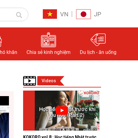
VN
JP
khó khăn
Chia sẻ kinh nghiệm
Du lịch - ăn uống
Videos
KOKORO vol.8 : Học tiếng Nhật trước