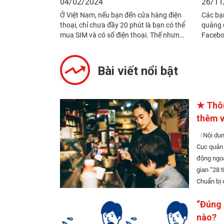
04/02/2024
26/11
Ở Việt Nam, nếu bạn đến cửa hàng điện thoại, chỉ chưa đầy 20 phút là bạn có thể mua SIM và có số điện thoại. Thế nhưng ở Nhật Bản, bạn phải ký hợp đồng với công ty điện thoại (nhà mạng) và nếu không trả cước phí hàng tháng thì không thể dùng SIM. Ngoài việc có ít gói cước giá rẻ, nhiều nhà mạng chỉ có phương thức thanh toán bằng thẻ tín dụng của Nhật nên mình rất khó tìm được nhà mạng phù hợp. Lần này là lần đầu tiên mình ký hợp đồng với 1 hãng SIM giá rẻ. Mình sẽ giới thiệu với các bạn phương thức thanh toán và so sánh giá cước, đặc điểm của các nhà mạng mà mình đã tìm được.〈Vân Hoàng〉 Lý do cần số điện thoại Tháng 10 năm 2020 mình sang Nhật và đây là lần du học thứ 3 của mình. Lúc mới sang, để cuộc sống thuận lợi và suôn sẻ thì mình đã phải làm những việc sau. ① Làm thủ tục tại UBND thành phố ② Mở tài khoản ngân hàng ③ Ký hợp đồng với nhà mạng Thủ tục (nộp đơn chuyển đổi chỗ ở v.v.) ở UBND thành phố và việc mở tài khoản ngân hàng mình đã làm xong mà không gặp vấn đề gì. Tiếp theo, một thứ không thể thiếu đó là số điện thoại phải không nào. Thông thường mình có thể gọi điện qua các ứng dụng SNS là được nhưng trong những trường hợp khẩn cấp hay khi làm các thủ tục hành chính thì đúng là cần tới số điện thoại di động. Trong trường hợp của mình, mình đã cần dùng số điện thoại vào các việc sau. ✔︎ Mình nhận học bổng Chính phủ nên khi làm thủ tục online để nhận học bổng của Bộ Giáo dục, Văn hoá, Khoa học, Thể thao và Công nghệ Nhật Bản, mình cần nhập số điện thoại. ✔︎ Trường mình theo học có hệ thống quản lý thông tin của sinh viên, khi đăng ký thông tin trên hệ thống đó cũng cần nhập số điện thoại. ✔︎ Lần này sau khi du học 1 năm, mình quyết định ở lại Nhật làm việc, khi đi xin việc thì mình cũng phải viết số điện thoại vào sơ yếu lý lịch v.v. ✔︎ Khi mua hàng online thì cũng có lúc cần số điện thoại. Gói cước rẻ nhất của SB là 5000 yên/tháng! Trong lần du học đầu tiên (năm 2007~) và lần du học thứ hai (năm 2010~) mình đều sử dụng Softbank (SB). Lý do lần đầu mình chọn SB vì lúc đó SB có chiến dịch miễn phí cước điện thoại nội mạng, những bạn du học sinh xung quanh mình đều dùng SB. Khi đó, mình mua cả máy điện thoại nữa nên tính cả tiền trả góp mua máy hàng tháng thì mình mất 3000 ~ 4000 yên (khoảng 816.000 đồng) mỗi tháng. Lần thứ hai, mình không cần mua điện thoại nên mình đã chọn gói rẻ nhất không dùng internet, chỉ có cước gọi điện thoại. ※100 yên = 16.690 đồng (tỉ giá ngày 24/7/2023) Vì vậy lần thứ ba này mình cũng đến cửa hàng của SB để tìm hiểu và xin tư vấn, nhưng mình được giới thiệu gói cước rẻ nhất là khoảng 5000 yên/tháng. Mình đã rất sốc! Các gói bây giờ không chỉ có cước điện thoại mà còn bao gồm cả dung lượng internet nữa nên đắt hơn ngày trước. Trước khi sang Nhật, mình dùng SIM của Viettel, một tháng chỉ mất 90.000 đồng (khoảng 440 yên) mà lại được dùng internet không giới hạn. Ở Nhật mình không dùng đến internet mấy mà tại sao 1 tháng phải trả tới 5.000 yên nhỉ? Thật là khó tin. Mình đã thử hỏi nhân viên tư vấn là “Mình sống ở ký túc xá nên trong phòng đã có wifi rồi, có gói cước nào rẻ hơn nữa không?” nhưng mình bị từ chối thẳng thừng là “Công ty chúng tôi không có gói cước nào rẻ hơn”. Và thế là mình đã từ bỏ việc ký hợp đồng với SB. Phương thức thanh toán tiền của nhiều gói cước SIM giá rẻ Ở Nhật thì ngoài SB còn có docomo hay Au nhưng các nhà mạng lớn này đều không khác nhiều so với SB nên mình quyết định tìm một nhà mạng nhỏ. Mình đã liên lạc với người bạn thân đã ở Nhật 10 năm và một em khoá dưới vừa hoàn thành chương trình du học để hỏi và thu thập thông tin. LINE mobile Em khoá dưới của mình đã dùng “LINE mobile”. Theo lời em ấy, để ký được hợp đồng với LINE mobile thì cần làm các thủ tục như sau. ① Tạo tài khoản LINE của Nhật bằng số điện thoại ở Nhật ② Đăng ký LINE pay bằng tài khoản LINE của Nhật ③ Ký hợp đồng với LINE mobile với điều kiện thanh toán bằng LINE pay Em ấy nói đã được người quen cho dùng LINE Pay của người đó. Mình cũng có thể nhờ bạn bè hoặc người quen nhưng mình muốn thử tìm xem có nhà mạng nào thân thiện hơn không. ※Sau đó, LINE mobile đã ngừng cung cấp dịch vụ đăng ký tài khoản mới vào tháng 3 năm 2021. Chỉ có phương thức thanh toán bằng thẻ tín dụng Ở Nhật có nhiều hãng SIM giá rẻ nhưng phần lớn các hãng đều chỉ cho trả cước phí bằng thẻ tín dụng của Nhật. Trước đây người em của mình đã được một nhân viên trong cửa hàng bán đồ điện tử gia dụng ở Tokyo tư vấn là “thẻ tín dụng của Việt Nam cũng được chấp nhận” và em ấy đã đăng ký sim giá rẻ của “Bic SIM”. Thế nhưng, sau đó, nhà mạng liên lạc lại là “thẻ tín dụng của bạn không thể thanh toán tiền” và em ấy phải huỷ hợp đồng. Mặc dù đây không phải lỗi từ phía khách hàng, nhưng em ấy vẫn bị phạt khoảng 2000 yên vì huỷ hợp đồng giữa chừng. Mình và em ấy nói chuyện với nhau rồi tìm thấy nhà mạng giá rẻ tên là “UQ mobile” có vẻ có thể trả tiền bằng cách chuyển khoản nên mình thử đăng ký online. Thế nhưng, UQ mobile đã nhanh chóng phản hồi với nội dung chính là “sau khi xét duyệt, chúng tôi không thể tiếp nhận hợp đồng thanh toán bằng cách chuyển khoản ngân hàng hoặc tự động chuyển khoản”. Email thông báo kết quả xét duyệt của UQ mobile. “Chúng tôi không thể chấp nhận hợp đồng thanh toán bằng cách chuyển khoản ngân hàng. Quý khách hãy xem xét đến việc thanh toán bằng thẻ tín dụng”. “Rakuten mobile” cũng là một hãng lớn trong các hãng SIM giá rẻ và ngoài hình thức trả qua thẻ tín dụng, có vẻ họ cũng chấp nhận thanh toán bằng cách chuyển khoản ngân hàng, nhưng vẫn cần xét duyệt. SIM giá rẻ chấp nhận chuyển khoản ngân hàng LINE mobile, UQ mobile, Rakuten mobile mình đều không đăng ký được, đúng lúc khó khăn thì bạn thân của mình đã tìm thấy một nhà mạng mà từ trước đến giờ mình chưa nghe thấy tên và bạn ấy đã giới thiệu cho mình. Đó là nhà mạng “GTN mobile”, khi vào trang chủ của nhà mạng này, bạn sẽ thấy website của họ hỗ trợ đa ngôn ngữ và có cả tiếng Việt. ◆Gói dữ liệu kèm chức năng nghe gọi GTN (hàng tháng - bao gồm thuế) Dung lượng Cước phí (bao gồm thuế) 3G ¥1,200 10G ¥2,200 30G ¥4,200 50G ¥6,200 ※Có thể đăng ký SIM và mở thẻ tín dụng (Credit card) cùng một lúc. Khi thanh toán bằng thẻ tín dụng đó, cước phí hàng tháng giảm 220 yên.※Có thể đăng ký từ nước ngoài (Có thể nhận SIM ở sân bay của Nhật).※Cước gọi mỗi 30 giây là 22 yên (bao gồm thuế). Thế là nhà mạng SIM giá rẻ này đã đáp ứng được 2 nhu cầu của mình là “gói cước rẻ” và chấp nhận “thanh toán qua cửa hàng tiện lợi hoặc chuyển khoản ngân hàng”. Đây là nhà mạng mình nghe tên lần đầu nhưng vì người quen của bạn mình đang làm việc ở đó nên mình tin tưởng và đăng ký online. Ngay lập tức, 2 hôm sau SIM và hợp đồng đã được gửi tới địa chỉ của mình, sau khi cho SIM vào điện thoại thì máy đã có thể nghe gọi. Mình quá đỗi vui mừng! Thật không thể tin được là mình có thể mua được SIM giá rẻ một cách đơn giản như vậy. Vấn đề về SIM điện thoại của mình cũng đã được giải quyết! [iconpress id="local_1803" title="external link" style="color:#525252; font-size:22px;" ] Trang chủ của GTN mobile (đa ngôn ngữ) Ngoài ra, gần đây mình cũng được bạn mình giới thiệu một nhà mạng SIM giá rẻ tên là SIM VÀNG. Đây là SIM giá rẻ, chủ yếu phục vụ người Việt, người Myanmar, người Indonesia sống ở Nhật. Cũng giống như GTN mobile, người nước ngoài có thể thanh toán qua cửa hàng tiện lợi hoặc chuyển khoản ngân hàng. ◆Gói SIM VÀNG (hàng tháng - chưa gồm thuế) Dung lượng dữ liệu SIM dữ liệu SIM nghe gọi 1GB ¥600 ¥1,480 3GB ¥1,080 ¥2,180 5GB ¥1,380 ¥2,620 10GB ¥2,800 ¥4,180 25GB ¥3,180 ¥4,980 30GB ¥3,380 ¥5,180 ※SIM dữ liệu kèm chức năng nhận tin nhắn SMS: 150 yên/tháng.※SIM nghe gọi có cước phí mỗi 30 giây 20 yên.※Có SIM nghe gọi thoả thích (gọi miễn p
Các bạn đã bao giờ thấy các bài đăng quảng cáo bán vé máy bay trên Facebook chưa? Bạn mình sau khi tin và đặt vé máy bay thông qua những bài đăng đó đã bị lừa mất 78 vạn yên (khoảng 140,000,000 VND). Đây là một trong số những vụ lừa đảo vé máy bay đang ngày càng gia tăng trong cộng đồng người Việt. Mình sẽ giới thiệu những hình thức lừa đảo vé máy bay phổ biến cũng như biện pháp đề phòng thông qua câu chuyện có thật của bạn mình và một vài dẫn chứng khác.《Trần Ngọc Anh》 〈Nội dung bài viết〉 Lừa đảo vé máy bay là gì? Vì chiếc vé “9 man” mà mất trắng 78 man! Lừa đảo bằng mã đặt vé thật Hết nạn nhân này đến nạn nhân khác Sự hỗ trợ khiêm tốn từ phía cảnh sát Thủ đoạn và dấu hiệu nhận biết lừa đảo vé máy bay là gì? Tổng kết: Làm sao để chấm dứt nạn lừa đảo Lừa đảo vé máy bay là gì? Khi tìm kiếm từ khóa “vé máy bay” trên những trang mạng như Facebook, các bài viết với chủ đề rao bán vé máy bay sẽ hiện ra nhiều vô kể. Chỉ cần người mua tìm được chuyến bay ưng ý, người bán sẽ báo giá và bắt đầu giao dịch sau khi có sự đồng thuận của cả hai bên. Tuy nhiên, những trường hợp như “dù đã chuyển tiền nhưng không nhận được vé” hoặc “vé mua trên mạng khi xuất trình tại sân bay thì phát hiện là vé giả” đang xảy ra ngày càng thường xuyên. Đây được gọi là hiện tượng “Lừa đảo vé máy bay”. Vì chiếc vé “9 man” mà mất trắng 78 man! Ảnh chụp màn hình lúc bạn mình liên hệ với bên Vietnam Airlines Mình có một người bạn quen từ thời cấp ba (hiện đang là sinh viên đại học năm 4) vừa sang Nhật để tham gia chương trình trao đổi 5 tháng tại một đại học ở Tokyo. Do muốn tìm mua vé máy bay rẻ nên vừa sang Nhật xong, bạn ấy đã nhanh chóng tìm mua vé máy bay để bay về. Một lần, khi tình cờ tìm được một bài viết rao bán vé máy bay giá rẻ trên nhóm Facebook có tên “Tokyo Baito”, bạn ấy đã liên hệ với người đăng bài qua Messenger. Sau khi bày tỏ mong m
Bài viết nổi bật
★ Thôn
thêm v
〈Nội dung〉 Việc làm thêm và 
Cục quản lý xuấ
động ngoài mục 
gian “28 tiếng mỗi 
“Đúng 
nào?