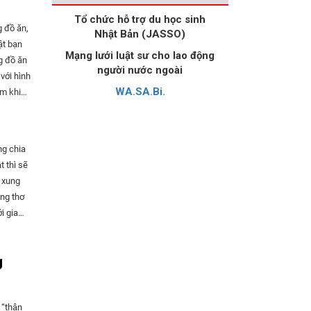
mang xe
Tổ chức hỗ trợ du học sinh
g đồ ăn,
 ghế vào
Nhật Bản (JASSO)
ật bạn
ng
Mạng lưới luật sư cho lao động
 tế rất
đây nó
người nước ngoài
với hình
n tên là
WA.SA.Bi.
ếm khi
uy
ì công
Nhiều
 nên mọi
hứ không
) được
ng chia
 ta hay
 rằng,
 thì sẽ
ng
ên
i xung
 dân cư
hép
i gia
ất của
 đi bộ
n điện
 trên
 ngay
g
g bán
o với
 tiếp
về mặt
ện lợi,
o con
ởng như
mại”.
 “thân
Nói nhỏ