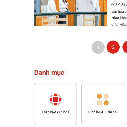
rất bình t
Trong đất
Cuối cùng
thiện” ở 
là một ý 
chúng tôi 
tỷ lệ xây 
thể đi bộ
văn hóa cú
nói thứ n
Việt Nam 
được vượt qua tỷ lệ đã 
Nếu còn đ
Nhật không thích ôm nhau 
nhận thức của người dân. Tôi có ng
nhậu vỉa 
dựng là 6
chỉ cần ng
chọn việc
một hôm b
fan của một ly trà 
còn lại c
Đường kênh gần 
bạn rất c
Nhật đứng
một lần, s
góc độ phả
sống ở To
biết ơn của mình t
hiệu nhắc 
ra một gó
nhà ở Nhật Ngoài ra, quy định xây dựng của Nhật còn có “Tỷ lệ diện tích sàn”. Đây 
Nara, như
Tây nên m
nhắc mình sẽ lưu ý. Ở Nhật Bản, khi nói chuyện q
1
2
chúng tôi 
diện tích 
anh đào nở thì thực sự tuyệt
cuộc sống
trên xe đi
nhưng vì chưa 
50 đến 50
Quốc gia 
đang nhâm nhi
im lặng. Chúng t
lúc đi ng
theo khu vực mà tỷ l
Cô đã du 
tương tự 
tư Đi kèm với câu chuyện để âm lượng cao khi gọi điện nơi công cộng nói trên, còn một vấn đề
(họ treo c
dựng là 60
Nội.
ôm hoặc k
Danh mục
nghiêm trọng hơn kh
ngôi nhà 
như sau: ・ Diện tích được phép xây dựng: 150m2 x 60% = 90m2 ・ Diện tích sàn sử dụng:
trong gia 
nơi, thậm 
theo chút á
150m2 x 200% = 300m2 Vì thế theo luậ
Nhật Bản. 
phạm sự riê
mùa hoa a
đất là 90
Nakasu Để tôi kể thêm cho bạn một câu chuyện: Tại một hostel có tên Hana nằm ở khu Nakasu
người Việ
tán cây a
270 mét v
Kawabata 
Bạn tôi rú
bia/rượu và
với diện tích sàn sử
tiếng Anh
đang tan học vào trong video. Ch
thuần là 
hàng thuốc? Lại liên quan tới chuyện mua bán, tại các thành phố lớn ở V
là “Nếu bạ
giáo viên
Khác biệt văn hoá
Sinh hoạt - Chi phí
tư một chút 
khi cứ tr
biết, 3 n
đoạn video có 
khác biệt Xe buýt ở Việt Nam Xe bus ở Việt Nam trong quá khứ thường mang tiếng xấu là hung
đau hoặc bất
phương Tâ
hình ảnh 
thần đườn
khác. Năm