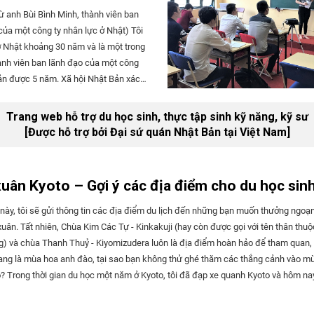
từ anh Bùi Bình Minh, thành viên ban
ủa một công ty nhân lực ở Nhật) Tôi
 Nhật khoảng 30 năm và là một trong
nh viên ban lãnh đạo của một công
ản được 5 năm. Xã hội Nhật Bản xác
huẩn mực rất cao về việc đúng giờ.
ài phút có thể chưa phải là nghiêm
Trang web hỗ trợ du học sinh, thực tập sinh kỹ năng, kỹ sư
ng tới 15 phút thì ở ngưỡng chịu
[Được hỗ trợ bởi Đại sứ quán Nhật Bản tại Việt Nam]
uân Kyoto – Gợi ý các địa điểm cho du học sin
t này, tôi sẽ gửi thông tin các địa điểm du lịch đến những bạn muốn thưởng ngoạ
uân. Tất nhiên, Chùa Kim Các Tự - Kinkakuji (hay còn được gọi với tên thân thuộ
) và chùa Thanh Thuỷ - Kiyomizudera luôn là địa điểm hoàn hảo để tham quan,
đang là mùa hoa anh đào, tại sao bạn không thử ghé thăm các thắng cảnh vào m
? Trong thời gian du học một năm ở Kyoto, tôi đã đạp xe quanh Kyoto và hôm nay
u những điểm du lịch vào mùa xuân mà ngay cả những người dân địa phương cũng