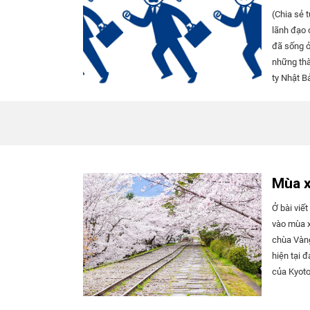
(Chia sẻ 
lãnh đạo c
đã sống ở
những thà
ty Nhật B
lập một c
Trễ giờ v
trọng, như
đựng,...
Mùa x
Ở bài viế
vào mùa x
chùa Vàng
hiện tại 
của Kyoto
giới thiệ
thích. Lộ trình tản bộ trong nửa ngày Có rất nhiều địa điểm du lịch nổi tiếng ở Kyoto vào mùa xuân,