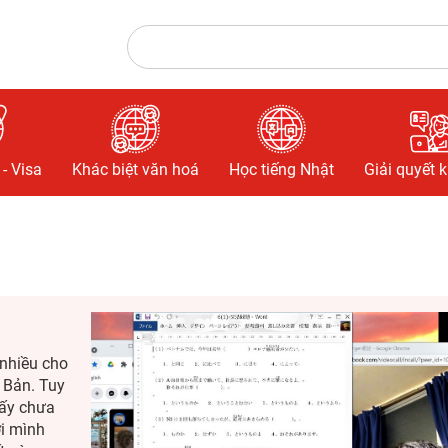
- Visa
Khác biệt văn hoá
Học tiếng Nhật
Giải quyết 
 nhiều cho
 Bản. Tuy
hấy chưa
i mình