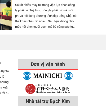
Có rất nhiều may rủi trong việc lựa chọn công
ty phái cử. Tuỳ từng công ty phái cử mà mức
phí và nội dung chương trình dạy tiếng Nhật có
thể khác nhau rất nhiều. Nếu bạn không phó
mặc hết cho người quen mà bỏ công sức tự
tìm hiểu thông tin và lựa chọn công ty phái cử
thì rất có thể sẽ giảm được đáng kể chi phí
cũng như các khoản vay nợ để sang Nhật.
Ngoài ra, nếu...
h
Đơn vị vận hành
n Kyoto
c là
 nhưng
ùa xuân
 tôi sẽ
 rất yêu
Nhà tài trợ Bạch Kim