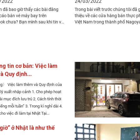
/2022
24/03/2022
uốn mua vé máy bay về Hà Nội, người bán đã yêu cầu bạn gửi ảnh chụp hộ chiếu và chuyển khoản 9 man. Khi đó bạn mình vẫn chưa có tài khoản ngân hàng Nhật nên mình đã chuyển hộ cho bạn ấy 9 man theo như bạn ấy đã nhờ. Tuy nhiên, sang ngày hôm sau bạn ấy đã nhận được tin nhắn sau từ người đăng bài: “Không biết có phải do em chuyển tiền vào thứ bảy không nhưng anh vẫn chưa nhận được tiền. Nếu không nhận tiền và hoàn tất thủ tục mua ngay thì giá vé sẽ tăng đấy. Anh sẽ chuyển trả em số tiền ban đầu em đã chuyển. Vậy nên bây giờ em thử chuyển tiền bằng ngân hàng khác được không? Nếu em chuyển bằng ngân hàng đó thì chắc chắn anh sẽ nhận được tiền ngay.” Đến đây mình cũng có chút nghi ngờ, nhưng thấy bạn năn nỉ mãi nên mình đã chuyển thêm 9 man vào tài khoản ngân hàng mà người bán chỉ định. Tuy nhiên, ngày hôm sau, người đăng bài lại đòi chuyển khoản thêm 10 man nữa, lí do là “muốn xác nhận giao dịch đã được thực hiện”. Lúc đó mình đã nghĩ không thể tin tưởng đối tượng này được nữa, nhưng bạn mình vẫn van nài là “Chuyển nốt lần nữa thôi”. Mình cũng bó tay nên đã chuyển tiền lần thứ ba. Sau lần đó, người bán vé lại yêu cầu chuyển tiền thêm hai lần nữa (lần thứ tư 15 man, lần thứ năm 10 man) và bạn mình cũng đáp ứng. Mình đã được bạn nhờ và chuyển tiền tổng cộng 5 lần, với tổng số tiền là 53 man nhưng cuối cùng vẫn không nhận được vé từ người đăng bài. Bạn mình khi đó cũng đã bắt đầu yêu cầu người kia trả lại tiền, nhưng có vẻ đối phương đã xóa tài khoản Facebook, toàn bộ tin nhắn của đối phương đã biến mất và không tìm thấy trang cá nhân nữa. Các tin nhắn của đối phương đều biến mất và không thể liên hệ được Ngoài mình ra, bạn mình còn nhờ 3 người bạn khác chuyển tiền hộ và đã mất tổng cộng 78 man. Do phải trả toàn bộ số tiền đã vay nên ngân sách cho chuyến du học của bạn ấy đã cạn kiệt. Thật ra bản thân bạn mình cũng đã có sự nghi ngờ khi bị yêu cầu chuyển tiền dồn dập. Tuy nhiên, do bị đối phương sử dụng những cái cớ như “Nếu không chuyển tiền lần này thì toàn bộ số tiền trước đó sẽ không được hoàn trả”, hay “Không phải tôi mà bên Vietnam Airlines là người đang yêu cầu bạn chuyển tiền” để đe dọa, bạn mình đã bị thuyết phục và tin theo. Lừa đảo bằng mã đặt vé thật Bài báo liên quan đến vấn nạn buôn bán vé máy bay Vietnam Airlines giả tại Nhật (3/2016) Số lượng người lao động và du học sinh Việt Nam đến Nhật Bản ngày càng tăng dẫn đến số trường hợp người Việt lừa đảo vé máy bay cũng tăng theo. Gần đây, hãng hàng không Vietnam Airlines cũng đang kêu gọi khách hàng nâng cao cảnh giác với nạn lừa đảo vé máy bay. Theo như bài báo trên, Vietnam Airlines đã bắt đầu đưa ra cảnh bảo về những vụ lừa đảo vé máy bay trên Facebook từ năm 2016. Thủ đoạn lừa đảo như sau: Đối tượng lừa đảo (người đăng bài) đặt vé qua website của VNA theo hình thức giữ mã đặt chỗ trên hệ thống và trả tiền sau, sau đó gửi mã đến người bị hại. Nạn nhân liên lạc với Vietnam Airlines, kiểm tra thấy đúng mã hành trình, tin rằng mã đó là đúng và chuyển khoản cho người đăng bài. Chuyển khoản xong, nạn nhân mất liên lạc với người đối tượng lừa đảo. Hết nạn nhân này đến nạn nhân khác Có rất nhiều bài viết liên quan đến việc lừa đảo vé máy bay được đăng trên những nhóm Facebook có nhiều người Việt trao đổi và mua bán vé máy bay như HỘI VÉ MÁY BAY NHẬT VIỆT v.v. Chị Trang nói rằng chị ấy đã bị lừa tiền vé máy bay và tố cáo tài khoản trong ảnh – thủ phạm và cũng là thành viên đã đăng bài rao bán vé máy bay trong nhóm. Theo bài đăng, sau khi thấy bài đăng của tài khoản trong ảnh, chị Trang đã tin nhắn và chuyển khoản 5 man để mua vé máy bay nhưng không nhận được vé. Đối tượng giải thích: “Không xuất vé được là do lỗi hệ thống. Chị vừa phải gửi yêu cầu hoàn tiền, chắc phải cuối tháng mới nhận được.”, sau đó đối tượng lừa đảo bặt vô âm tín. Theo lời chị Trang, chị còn quen một người bạn ở Đà Nẵng cũng đã gặp phải trường hợp tương tự. Trên group Facebook “VÉ MÁY BAY NHẬT - VIỆT”, chị Quy cũng đã cảnh báo rằng tài khoản trong ảnh là tài khoản lừa đảo. Theo lời chị Quy, người đăng bài (cũng là người bán hàng) là nữ, khi gọi điện thoại nói chuyện có nghe thấy giọng em bé, thấy tội nên đã quyết định mua vé ủng hộ. Sau khi chuyển khoản để đặt mua vé máy bay từ Nhật về Việt Nam, chị không nhận được vé nên đã nhận ra mình bị lừa. Ở dưới bài viết cũng có rất nhiều bình luận từ những nạn nhân của các vụ lừa đảo tương tự. Sự hỗ trợ khiêm tốn từ phía cảnh sát Sau khi biết chắc mình đã bị lừa, mình và bạn mình đã ra đồn cảnh sát báo cáo lại sự việc. Cảnh sát đã tiếp nhận “Báo cáo thiệt hại” của chúng mình và nói sẽ liên hệ với ngân hàng để khóa tài khoản của đối tượng đăng bài, nhưng họ cũng không chắc số tiền đã mất có được trả lại hay không. Để lấy lại tiền thì phải cần có bằng chứng chứng minh mình là nạn nhân của vụ lừa đảo. Tuy nhiên, đa phần các tài khoản ngân hàng mà đối tượng lừa đảo sử dụng để nhận tiền là tài khoản đã được mua lại từ những người Việt đã về nước, do đó, việc xác định kẻ tình nghi là rất khó. Ở vụ việc này, có hai trong số năm tài khoản ngân hàng được chỉ định bởi người đăng bài là tài khoản đứng tên người Nhật. Theo mình, mục đích của thủ đoạn này là làm tăng mức độ tin cậy của nạn nhân với giao dịch, tuy nhiên, việc mua bán tài khoản ngân hàng như vậy là vi phạm pháp luật. Bản thân mình cũng không ngờ rằng cũng có những người Nhật vì cần tiền mà bán tài khoản ngân hàng đi như vậy. Thủ đoạn và dấu hiệu nhận biết lừa đảo vé máy bay là gì? Việc trao đổi và mua vé máy bay từ những người kinh doanh bán lẻ trên Facebook là khá rủi ro. Hiện nay mọi người có thể mua vé máy bay giá rẻ từ những nhà phân phối chính thức nên tốt nhất là bạn hãy mua vé từ những trang web đáng tin cậy được liệt kê dưới đây. Ngoài ra, khi xem các bài đăng rao bán vé máy bay trên Facebook, bạn hãy lưu ý những điều sau: 〈Đặc điểm của các bài đăng lừa đảo và những điều cần lưu ý〉 Có dấu hiệu mua like và comment: các bài đăng có rất nhiều lượt like và bình luận, nhưng đa phần các bình luận có nội dung giống nhau. Trang cá nhân đăng ít ảnh Sử dụng địa chỉ Email đáng ngờ: ví dụ như: vietnamairlinees@gmail.com, v.v. Giấy tờ tùy thân: đối tượng lừa đảo sử dụng giấy tờ tùy thân của người khác hoặc giấy tờ tùy thân giả mạo để có được sự tin tưởng từ người mua. Bạn mình cũng đã nhận được ảnh chứng minh nhân dân của người bán vé nhưng tên trên giấy tờ và tên Facebook lại không khớp nhau. Khi bị hỏi lý do, đối tượng đã lờ đi và chuyển sang chủ đề khác. Review giả mạo: Bạn mình đã nhận được ảnh chụp màn hình những review (đánh giá) dịch vụ của các khách hàng trước đó. Giờ nghĩ lại mới nhận ra đó là những review giả mạo. Giục thanh toán: Kẻ lừa đảo có thể sử dụng những lý do sau để hối thúc nạn nhân trả tiền: “Không nhanh thì hết chỗ”, “Ưu tiên người thanh toán trước”, “Để tránh trường hợp quỵt tiền, khách hàng vui lòng thanh toán trước”, v.v. Tài khoản ngân hàng không chính chủ: Kẻ lừa đảo mua lại tài khoản ngân hàng của những người về sẽ về nước và dùng nó làm địa chỉ nhận tiền trong các vụ lừa đảo. Đối tượng có thể dùng lí “Đây là tài khoản của người nhà” để yêu cầu bạn chuyển tiền đến tài khoản đó. Tổng kết: Làm sao để chấm dứt nạn lừa đảo Mình và bạn mình do không đủ kiến thức về những vụ việc lừa đảo như vậy nên đã phải chịu tổn thất lớn. Để nạn lừa đảo không còn tiếp diễn, mình hi vọng các bạn hãy chia bài viết này và tuyệt đối nói không với việc bán hoặc chuyển nhượng thẻ hoặc sổ ngân hàng cho người khác. Ngoài ra, khi mua vé máy bay, các bạn nên cố gắng mua vé từ những cửa hàng đại lý du lịch đáng tin cậy hoặc trang web của các cửa hàng đó. 〈Một vài trang web bán vé máy bay đáng tin cậy〉 [iconpress id="local_1803" title="external link" style="color:#525252; font-size:22px;" ] Skyscanner (tiếng Việt) [iconpress id="local_1803" title="exter
Trong bài viết trước chúng tôi đã giới thiệu về các cửa hàng bán thực phẩm Việt Nam trong thành phố Nagoya. Lần này, chúng tôi xin giới thiệu các cửa hàng chính nằm trong tỉnh Aichi (ngoại trừ thành phố Nagoya). Trong các cửa hàng dưới đây, có nhiều cửa hàng bán trứng vịt lộn, sắn… là những mặt hàng được người Việt ưa chuộng. 〈このページの内容〉 Chợ Việt Nhật (Ichinomiya-shi) Quán Việt Aichi (Seto-shi) Chợ Việt Kasugai (Kasugai-shi) K Mart Chợ Việt Komaki (Komaki-shi) Thực Phẩm Việt Iwakura (Iwakura-shi) Phố Việt Market - Kanie (Kanie-cho) An Phú Mart - Obu (Obu-shi) Chợ Việt Sen Vàng Hekinan (Hekinan-shi) Chợ thịt Việt Nam Kyouei Foods (Kariya-shi) Anh Gạck Mark Toyotashi (Toyota-shi) Chợ Việt Đại Đô (Nishio) Thực Phẩm Việt Chiryu (Chiryu) Sản Phẩm Việt (Chiryu) Thái Dương Mart - Inuyama (Inuyama) Chợ Việt Nhật (Ichinomiya-shi) Quán Chợ Việt Nhật nằm ở vị trí thuận tiện tại trung tâm thành phố Ichinomiya, trong phố chợ, cách ga Meitetsu Ichinomiya khoảng 300 mét. Quán bán nhiều mặt hàng rau quả tươi theo mùa, thịt đông lạnh và các mặt hàng khác như trứng vịt lộn, khuôn làm xôi... Quán cũng thường nhập bánh chưng, bánh giò, nhưng trước khi đi mua các bạn nhớ gọi điện hỏi xem còn hàng không nhé. [iconpress id="local_1803" title="external link" style="color:#525252; font-size:22px;" ] Facebook của Chợ Việt Nhật Chợ Việt Nhật Ichinomiya-shi, Honmachi 2-3-11 090-1832-2512 Ngày thường 11:00～20:00 Thứ Bảy, CN 10:00～20:00 Ngày nghỉ: Thứ Hai hàng tuần Quán Việt Aichi (Seto-shi) Quán Việt Aichi nằm trong thành phố Seto, ngay cạnh một bưu điện nhỏ. Quán bán hầu hết những mặt hàng chủ yếu làm nguyên liệu nấu món Việt Nam. Quán thường xuyên nhập những mặt hàng đặc sản như bánh tét chuối nước dừa, các loại rau quả theo mùa như khổ qua (mướp đắng), rau thơm các loại. Vào dịp cuối năm quán có tổ chức chương trình trúng thưởng với nhiều phần quà là các nguyên liệu, đồ ăn cho dịp Tết. [iconpress id="local_1803" title="external link" style="color:#525252; font-size:22px;" ] Facebook của Quán Việt Aichi Quán Việt Aichi Seto-shi, Takane-cho 1-45 0561-58-3701 10:00～20:00 Ngày thường nghỉ trưa từ 12:00～15:00 Ngày nghỉ: Thứ Ba hàng tuần Chợ Việt Kasugai (Kasugai-shi) Quán Chợ Việt Kasugai nằm trong thành phố Kasugai, cách ga JR Kasugai khoảng 7 phút đi bộ. Quán nằm tại khu dân cư, phía trước có chỗ để xe. Ngoài rất nhiều mặt hàng rau, thịt, cá để nấu các món ăn Việt Nam, quán cũng nhập bán những mặt hàng thú vị như mũ cối, thuốc lá Thăng Long... ・ Ship miễn phí vào chủ nhật với các đơn hàng trên 8.000 yên trong bán kính 15km. ・ Miễn phí ship trên toàn quốc với các đơn hàng trên 10.000 yên. ・ Có những đợt sale đặt biệt như gần đây, cửa hàng miễn phí 1 trà xanh với đơn hàng trên 3.000 yên, miễn phí 1 vịt với đơn hàng trên 10.000 yên mua tại cửa hàng. [iconpress id="local_1803" title="external link" style="color:#525252; font-size:22px;" ] Facebook của Chợ Việt Kasugai Chợ Việt Kasugai Kasugai-shi, Chuo dori 2-78 070-2213-4567 9:00～20:00 Ngày nghỉ: Thứ Tư hàng tuần K Mart Chợ Việt Komaki (Komaki-shi) Quán nằm trong thành phố Komaki, đối diện với siêu thị đồ gia dụng Kaiz. Ngoài các nguyên liệu thường có, quán nhập bán gà nguyên con, trứng vịt lộn, mía… và nhiều nguyên liệu khác ít bán. Quán cũng bán các sản phẩm thường ngày sản xuất tại Việt Nam như dầu gió, kem đánh răng. Cửa hàng cũng thường nhập bán bánh giò, bánh pía… [iconpress id="local_1803" title="external link" style="color:#525252; font-size:22px;" ] Facebook của K Mart Chợ Việt Komaki K Mart Chợ Việt Komaki Komaki-shi, Futaebori 230-1 080-9896-3139 9:30～19:30 Ngày nghỉ: Thứ Hai hàng tuần Nếu thứ Hai là ngày nghỉ lễ thì có mở cửa Thực Phẩm Việt Iwakura (Iwakura-shi) Quán nằm trong vị trí khá thuận tiện ở thành phố Iwakura, cách ga Meitetsu Iwakura 6 phút đi bộ. Ngoài các loại thịt, rau, cá, đồ khô nguyên liệu nấu ăn khác, quán cũng bán một số sản phẩm thiết yếu hàng ngày nhập từ Việt Nam. Quán cũng bán bánh chưng và lá dong để gói bánh chưng. Quán còn bán nhiều sản phẩm đông lạnh nhập từ Việt Nam như các loại cá sông, nem hải sản… [iconpress id="local_1803" title="external link" style="color:#525252; font-size:22px;" ] Facebook của Thực phẩm Việt Iwakura Thực Phẩm Việt Iwakura Iwakura-shi, Honcho, Shimoteramawari 2-2 090-2801-8991 10:00～19:30 Ngày nghỉ: Thứ Hai hàng tuần Nếu thứ Hai là ngày nghỉ lễ thì có mở cửa Phố Việt Market - Kanie (Kanie-cho) Phố Việt Market -Kanie nằm tại thành phố Kanie, tại giữa khu dân cư, phía trước cửa hàng có chỗ đỗ xe nhỏ. Cửa hàng chuyên đồ gia vị Việt, thực phẩm- rau củ quả tươi Việt Nam. Ngoài các thực phẩm khô, đông lạnh, rau, quán bán nhiều loại hoa quả theo mùa như mận, sầu riêng. Quán cũng thường bán thịt gà trống chọi, lòng mề… [iconpress id="local_1803" title="external link" style="color:#525252; font-size:22px;" ] Phố Việt Market- KanieのFacebook Phố Việt Market - Kanie Kanie-cho, Gakuto 1-253 0594-28-8649 10:00～20:00 Ngày nghỉ: Thứ Hai hàng tuần An Phú Mart - Obu (Obu-shi) Cửa hàng nằm trong khu dân cư yên tĩnh của thành phố Obu, trước cửa hàng có bãi đỗ xe nhỏ. Cửa hàng bán các loại rau, thịt phục vụ việc nấu ăn món Việt Nam, trong đó thịt bò tươi và gà nướng nguyên con là mặt hàng bán rất chạy. Đặc biệt cửa hàng có chương trình thẻ tích điểm dành cho khách hàng. Cửa hàng cũng thưởng nhập bánh gai, mít, ngô nếp, xoài… nhưng trước khi tới mua các bạn hãy gọi điện hỏi xem còn hàng không nhé. [iconpress id="local_1803" title="external link" style="color:#525252; font-size:22px
g tin cơ bản: Việc làm
à Quy định...
Quy định của
t nhập cảnh 1. Cho phép hoạt
đích lưu trú 2. Cách tính thời
tuần” 3. Trong kì nghỉ dài 4.
Chuẩn bị cho việc đi làm tại Nhật Tại...
giờ” ở Nhật là như thế