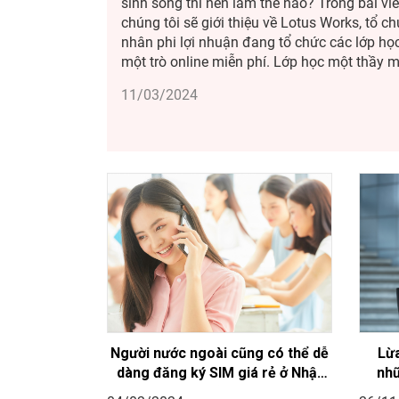
sinh sống thì nên làm thế nào? Trong bài viế
chúng tôi sẽ giới thiệu về Lotus Works, tổ c
nhân phi lợi nhuận đang tổ chức các lớp họ
một trò online miễn phí. Lớp học một thầy một trò qua
điện thoại video Giáo viên tình nguyện nói chuyện với
11/03/2024
học sinh qua mạng ...
Người nước ngoài cũng có thể dễ
Lừa
dàng đăng ký SIM giá rẻ ở Nhật
nhữ
Bản