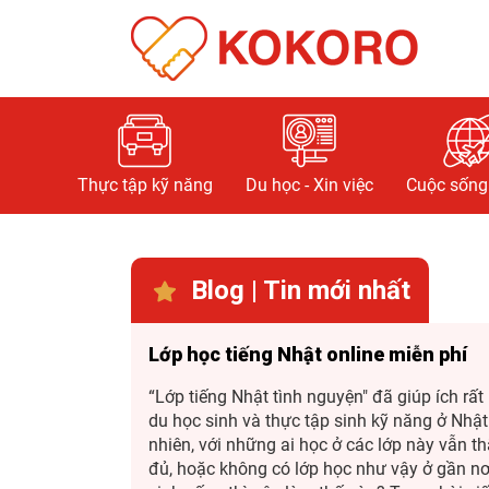
Thực tập kỹ năng
Du học - Xin việc
Cuộc sống 
Blog | Tin mới nhất
Lớp học tiếng Nhật online miễn phí
“Lớp tiếng Nhật tình nguyện" đã giúp ích rất
du học sinh và thực tập sinh kỹ năng ở Nhật
nhiên, với những ai học ở các lớp này vẫn t
đủ, hoặc không có lớp học như vậy ở gần nơ