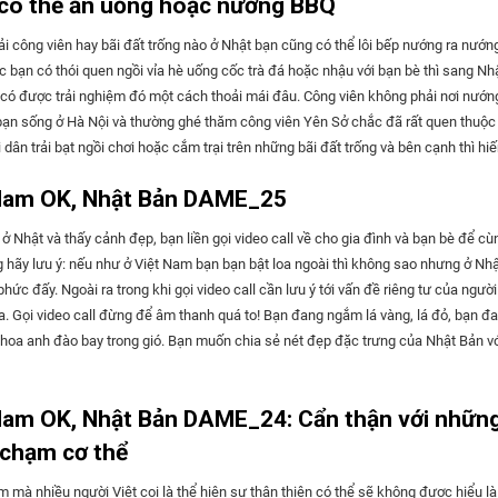
có thể ăn uống hoặc nướng BBQ
ống ở điểm “Ginkakuji-michi” Chùa Nanzenji (Nam Thiền Tự) Đường dẫn nước
 anh rất rộng, chứa vừa một chiếc ô tô 7 chỗ và 3 chiếc xe máy. Ban ngày, anh 
 Triết học" từ chùa Ngân Các Tự, đi thêm một
i công viên hay bãi đất trống nào ở Nhật bạn cũng có thể lôi bếp nướng ra nướn
ớc cửa để sử dụng phòng khách đúng mục đích tiếp khách. Đến tối, anh dẹp bàn
ji. Đây cũng là một ngôi chùa nổi tiếng, lá đỏ vào mùa thu rất đẹp,
c bạn có thói quen ngồi vỉa hè uống cốc trà đá hoặc nhậu với bạn bè thì sang Nh
vào nhà cho an toàn. Tôi hỏi tại sao anh không xây tầng hầm để đỗ xe. Anh
 xanh tươi mát của mùa xuân cũng thật sự ngoạn mục. Có đường dẫn nước tro
c trải nghiệm đó một cách thoải mái đâu. Công viên không phải nơi nướng đồ ăn
hời tiết Hà Nội mùa mưa dễ ngập, mùa xuân thì nồm nên tầng hầm hộ gia đình thực
i xưa, cây cầu xây bằng gạch này từng được sử dụng làm đường dẫn nước, giờ 
ạn sống ở Hà Nội và thường ghé thăm công viên Yên Sở chắc đã rất quen thuộc 
đề này. Vì là người Việt, cũng từng chứng kiến vô số ngôi nhà tận dụng
 một địa điểm cực kỳ nổi tiếng trên Instagram. Ngoài ra, còn có một cánh cổng lớ
 dân trải bạt ngồi chơi hoặc cắm trại trên những bãi đất trống và bên cạnh thì hi
h làm nơi dựng xe máy, xe đạp và hiện tại là cả ô tô, nên tôi không lấy làm lạ. T
khi leo lên đó bạn có thể ngắm nhìn toàn cảnh thành phố Kyoto. Con dốc Keage
 nhiên, nếu các bạn nghĩ rằng có thể làm điều tương tự ở Nhật thì
người Nhật thì chuyện này sẽ vô cùng lạ lẫm. Một kiểu nhà có gara ở Nhật Ở Nhật,
Biwa và Kyoto, tàu bè cũng hoạt động
Nam OK, Nhật Bản DAME_25
ẩn thận. Nhật Bản quy định rõ những khu vực được phép nướng đồ ăn. Thường th
à một căn thì thường khi xây, người Nhật bao giờ cũng dành chỗ cho bãi đậu xe. 
 đó. Tuy nhiên, ở khu vực có độ cao thấp chênh lệch lớn thì tàu không thể đi qua
ơi người dân tập thể dục, chơi thể thao, ngồi thư giãn bằng một chút đồ ăn nhẹ c
à dành tầng 1 làm gara. Nếu khi xây nhà mà biết tính trước, để dành chỗ cho
i dùng xe đẩy để vận chuyển tàu. Incline chỉ tuyến đường sắt (đường ray xe lửa
ở Nhật và thấy cảnh đẹp, bạn liền gọi video call về cho gia đình và bạn bè để cù
ơi tụ tập nướng đồ ăn hay kéo loa ra hát karaoke. Trừ mùa hoa anh đào nở, khi đó
e như ở Nhật Bản là tốt nhất, nhưng vẫn còn một bộ phận lớn người Việt suy nghĩ
à kết nối với các tuyến đường thủy. "Keage Incline" gần chùa Nanzenji có độ dài
 hãy lưu ý: nếu như ở Việt Nam bạn bạn bật loa ngoài thì không sao nhưng ở Nhật
gười người trải tấm nilon và vừa ăn uống vui vẻ vừa ngắm hoa anh đào nở rộ. Những
à trước rồi sau này có ô tô tính sau. Và điều đó dẫn tới những màn đỗ xe ô tô tro
o mùa xuân, hoa anh đào rất đẹp và mọi người đổ xô về đây để chụp ảnh post l
phức đấy. Ngoài ra trong khi gọi video call cần lưu ý tới vấn đề riêng tư của ngườ
ược phép nướng đồ ăn thường là các địa điểm picnic nằm khá tách biệt với khu
h, hoặc thú vị hơn là nửa thân xe trong phòng khách, nửa còn lại ngoài sân. Nhà ở
i). Ảnh chụp của tác giả “Đường ray nghiêng Keage” ・339,
ỏ, bạn đang thơ
ảm bản an toàn về việc thoát khói, phòng cháy chữa cháy. Có những cơ sở cho p
ép xây 100% diện tích đất Một căn nhà ở Việt Nam Một người bạn Nhật của
o, Higashiyama-ku, Kyoto ・Miễn phí ・Cách di chuyển: đi tàu điện ngầm từ
 hoa anh đào bay trong gió. Bạn muốn chia sẻ nét đẹp đặc trưng của Nhật Bản vớ
ng tự mang bếp đến nhưng cũng có những nơi cho thuê đồ dùng. Ngồi nhậu ở vỉa hè
ội có nói với tôi rằng “Ở Việt Nam, có vẻ mọi người xây nhà trên 100% diện tích đ
 giá vé 260 yên. Xuất phát từ ga Kyoto, đổi tàu ở Karasuma Oike, xuống ga Kegae,
 bè ở quê nhà. Tôi đoán chắc rằng trong hoàn cảnh đó thì một cuộc gọi video trê
ù sống bám đường phố. Chúng ta có quán nước vỉa
hật sự”. Chính vì việc này mà mới dẫn tới hiện tượng cất xe trong phòng
n Jingu Ảnh chụp của tác giả Nếu bạn cảm thấy mệt mỏi
ideo call, facetime…) là lựa chọn hợp lý nhất. Nếu ở Việt Nam, bạn cứ thoải mái bật
phở vỉa hè, quán nhậu vỉa hè. Nói chung mọi hoạt động của dân ta đều có thể làm
hía trên. Tuy nhiên, ở Nhật thì khác. Không thể xây nhà trên 100% diện
g đúc ở chùa Nazenji và con dốc Keage, hãy thử ngồi nghỉ trên một băng ghế dài
Nam OK, Nhật Bản DAME_24: Cẩn thận với nhữn
, bật luôn loa ngoài lên để bắt đầu một cuộc hội thoại mà những người đứng tron
thân tôi cũng là fan của một ly trà nóng kèm theo kẹo lạc vỉa hè. Tôi giữ nét văn hoá
ược. Lý do là vì luật xây dựng của Nhật Bản có quy định về tỷ lệ được xây dựng s
hu vực bao gồm đền thờ Heian Jingu, công viên Okazaki và bảo tàng mỹ thuật nối
mét đều có thể nghe được. Về cơ bản thì cũng chẳng ai để ý bạn đang nói gì, dù 
chạm cơ thể
tới Nhật. Còn nhớ một lần, sau khi mua một ly café và cái bánh bao từ cửa hàng ti
đất được chia thành nhiều loại khác nhau. Cơ
ếc cổng Torii khổng lồ của đền Heian Jingu và những hàng cây anh đào dọc the
ợc. Tuy nhiên nếu như đang ở Nhật thì đừng làm như vậy nhé. Hãy
 anh bạn cùng lớp ra một góc vỉa hè ngồi nhâm nhi, nói chuyện phiếm. Chuyện tư
là chia làm 2 loại: “Khu vực dân cư”, “Khu vực công nghiệp” và “Khu vực thương 
giả "Lộ trình tản bộ nửa ngày" đã kết thúc.
m mà nhiều người Việt coi là thể hiện sự thân thiện có thể sẽ không được hiểu là
hone và chọn cho bản thân một âm lượng hợp lý, đừng để xung quanh nghe thấy. 