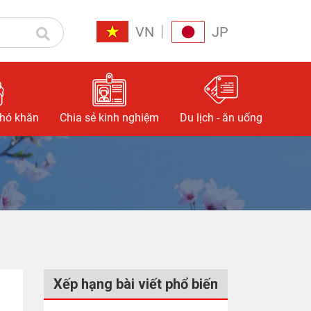
VN
JP
khó khăn
Chia sẻ kinh nghiệm
Du lịch - ăn uống
Xếp hạng bài viết phổ biến