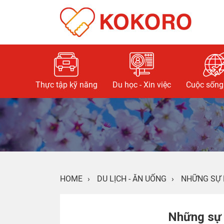
Thực tập kỹ năng
Du học - Xin việc
Cuộc sống 
HOME
›
DU LỊCH - ĂN UỐNG
›
NHỮNG SỰ 
Những sự 