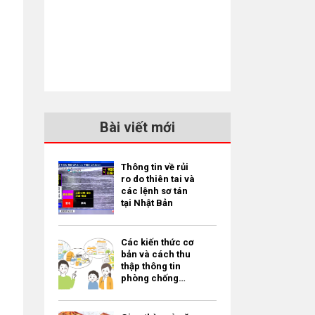
Bài viết mới
Thông tin về rủi
ro do thiên tai và
các lệnh sơ tán
tại Nhật Bản
Các kiến thức cơ
bản và cách thu
thập thông tin
phòng chống
thiên tai dành
cho người nước
ngoài