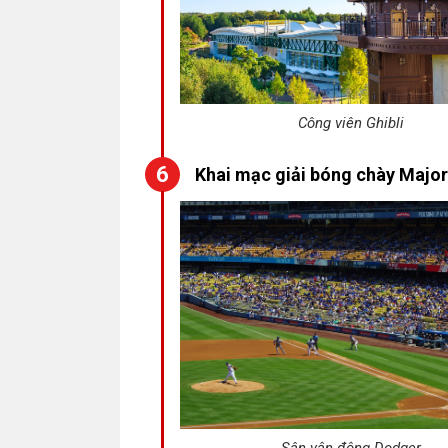
Công viên Ghibli
Khai mạc giải bóng chày Major