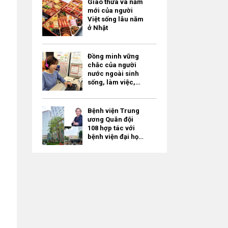
Giao thừa và năm
mới của người
Việt sống lâu năm
ở Nhật
Đồng minh vững
chắc của người
nước ngoài sinh
sống, làm việc,
học tập ở Tokyo –
“Tokyo
Multilingual
Bệnh viện Trung
Consultation
ương Quân đội
Navi” / miễn phí
108 hợp tác với
bệnh viện đại học
của Nhật Bản