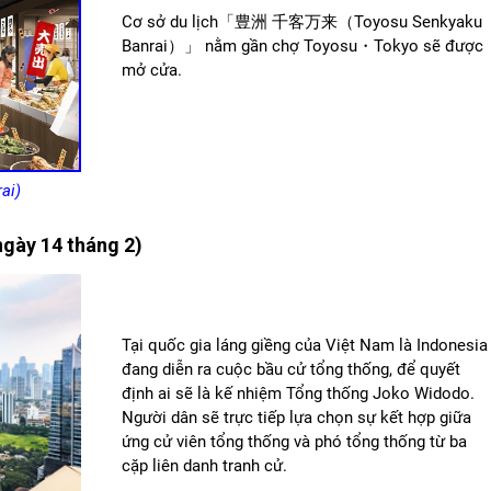
Cơ sở du lịch「豊洲 千客万来（Toyosu Senkyaku
Banrai）」 nằm gần chợ Toyosu・Tokyo sẽ được
mở cửa.
ai)
ngày 14 tháng 2)
Tại quốc gia láng giềng của Việt Nam là Indonesia
đang diễn ra cuộc bầu cử tổng thống, để quyết
định ai sẽ là kế nhiệm Tổng thống Joko Widodo.
Người dân sẽ trực tiếp lựa chọn sự kết hợp giữa
ứng cử viên tổng thống và phó tổng thống từ ba
cặp liên danh tranh cử.