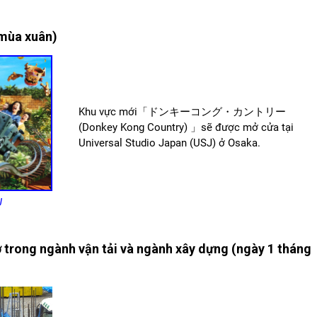
mùa xuân)
Khu vực mới「ドンキーコング・カントリー
(Donkey Kong Country) 」sẽ được mở cửa tại
Universal Studio Japan (USJ) ở Osaka.
J
ờ trong ngành vận tải và ngành xây dựng (ngày 1 tháng