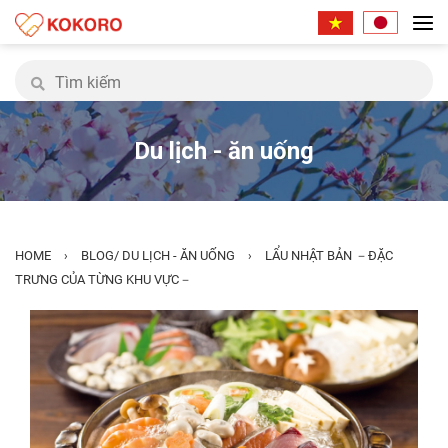
Du lịch - ăn uống
HOME
BLOG
/
DU LỊCH - ĂN UỐNG
LẨU NHẬT BẢN －ĐẶC
›
›
TRƯNG CỦA TỪNG KHU VỰC－