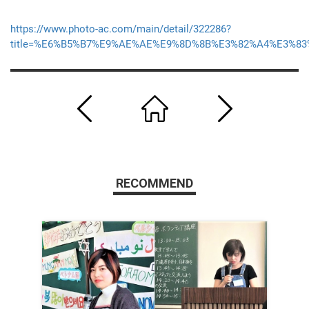
https://www.photo-ac.com/main/detail/322286?
title=%E6%B5%B7%E9%AE%AE%E9%8D%8B%E3%82%A4%E3%8
RECOMMEND