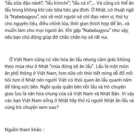
“lẩu sữa đậu nành”; “lẩu kimchi”; “lẩu cà ri”,… Và cũng có thể ăn
lẩu trong không khí các bữa tiệc gia đình. Ở Nhật, có thuật ngữ
là “Nabebugyou”, nói về một người sẽ chỉ đạo nêm vị, thứ tự
cho nguyên liệu, điều chỉnh lửa, thời gian thích hợp để ăn…và
muốn làm cho mọi người ăn. Khi gặp “Nabebugyou” như vậy,
nếu bạn chủ động giúp đỡ chắc chắn họ sẽ rất vui.
Ở Việt Nam cũng có văn hóa ăn lẩu nhưng cảm giác không
theo mùa như ở Nhật “mùa đông sẽ ăn lẩu”. Lẩu là một món
ăn phổ thông ở Việt Nam, hơn nữa với thời tiết nóng dễ đổ mồ
hôi hơn ở Nhật nên người Việt có thói quen ăn lẩu quanh năm
để tăng sức bền. Ngồi quây quần bên nồi lẩu và trò chuyện
giao lưu là văn hóa chung của cả Việt Nam và Nhật Bản. Vì vậy
các bạn Việt Nam sống ở Nhật hãy thử rủ người Nhật ăn lẩu và
cùng trò chuyện xem sao?
Nguồn tham khảo：