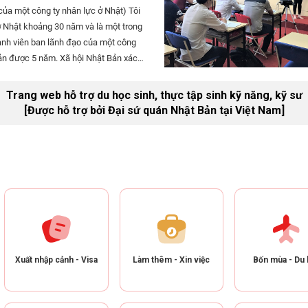
ủa một công ty nhân lực ở Nhật) Tôi
 Nhật khoảng 30 năm và là một trong
nh viên ban lãnh đạo của một công
ản được 5 năm. Xã hội Nhật Bản xác
huẩn mực rất cao về việc đúng giờ.
ài phút có thể chưa phải là nghiêm
Trang web hỗ trợ du học sinh, thực tập sinh kỹ năng, kỹ sư
ng tới 15 phút thì ở ngưỡng chịu
[Được hỗ trợ bởi Đại sứ quán Nhật Bản tại Việt Nam]
Xuất nhập cảnh - Visa
Làm thêm - Xin việc
Bốn mùa - Du 