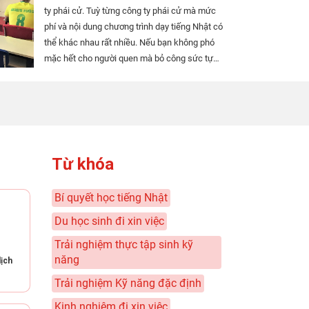
ty phái cử. Tuỳ từng công ty phái cử mà mức
phí và nội dung chương trình dạy tiếng Nhật có
thể khác nhau rất nhiều. Nếu bạn không phó
mặc hết cho người quen mà bỏ công sức tự
tìm hiểu thông tin và lựa chọn công ty phái cử
thì rất có thể sẽ giảm được đáng kể chi phí
cũng như các khoản vay nợ để sang Nhật.
Ngoài ra, nếu...
Từ khóa
Bí quyết học tiếng Nhật
Du học sinh đi xin việc
Trải nghiệm thực tập sinh kỹ
năng
lịch
Trải nghiệm Kỹ năng đặc định
Kinh nghiệm đi xin việc