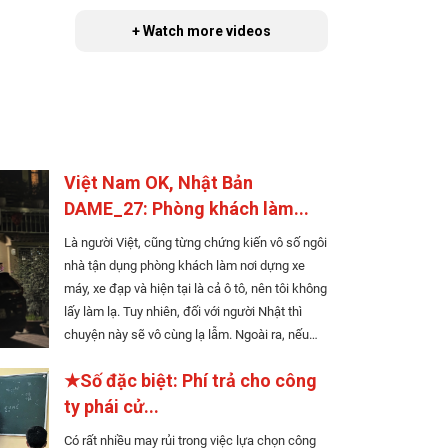
+ Watch more videos
Việt Nam OK, Nhật Bản
DAME_27: Phòng khách làm...
Là người Việt, cũng từng chứng kiến vô số ngôi
nhà tận dụng phòng khách làm nơi dựng xe
máy, xe đạp và hiện tại là cả ô tô, nên tôi không
lấy làm lạ. Tuy nhiên, đối với người Nhật thì
chuyện này sẽ vô cùng lạ lẫm. Ngoài ra, nếu
các bạn bị ốm, các bạn nghĩ rằng có thể ghé
★Số đặc biệt: Phí trả cho công
đại hiệu thuốc nào đó để mua thuốc bệnh thì
quên giấc mơ đó đi nhé. Ở Nhật, mua thuốc...
ty phái cử...
Có rất nhiều may rủi trong việc lựa chọn công