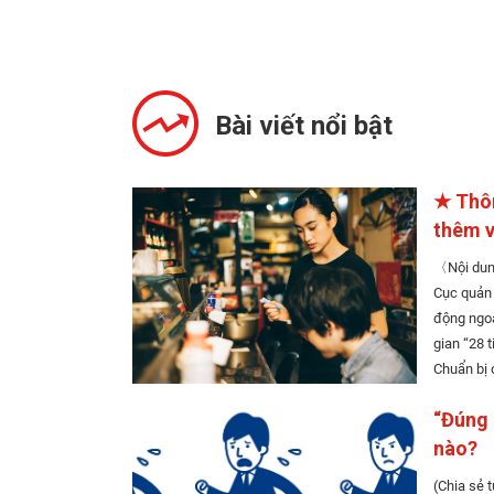
Bài viết nổi bật
★ Thôn
thêm v
〈Nội dung〉 Việc làm thêm và 
Cục quản lý xuấ
động ngoài mục 
gian “28 tiếng mỗi 
“Đúng 
nào?
(Chia sẻ 