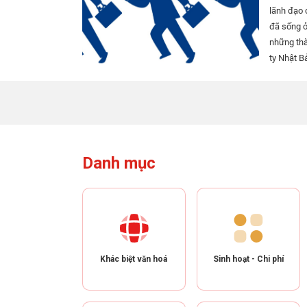
lãnh đạo c
đã sống ở
những thà
ty Nhật B
lập một c
Trễ giờ v
trọng, như
đựng,...
Danh mục
Khác biệt văn hoá
Sinh hoạt - Chi phí