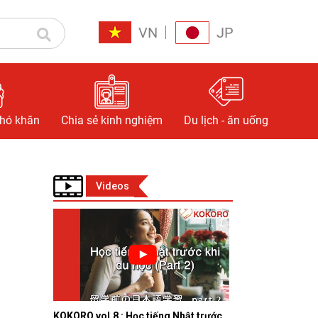
VN
JP
khó khăn
Chia sẻ kinh nghiệm
Du lịch - ăn uống
Videos
KOKORO vol.8 : Học tiếng Nhật trước