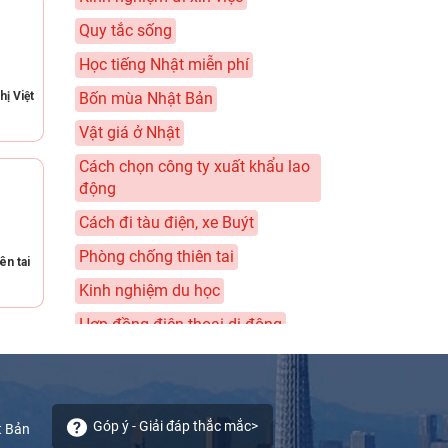
Quy tắc sống
Học tiếng Nhật miễn phí
hị Việt
Bốn mùa Nhật Bản
Vật giá ở Nhật
Cách chọn công ty xuất khẩu lao
động
Cách đi tàu điện, xe Buýt
Phòng chống thiên tai
ên tai
Kinh nghiệm du học
Hợp đồng điện thoại di động
Sổ chi tiêu của tôi
Thuế - Nenkin - Bảo hiểm
Câu chuyện về nhân lực chất
Góp ý - Giải đáp thắc mắc>
t Bản