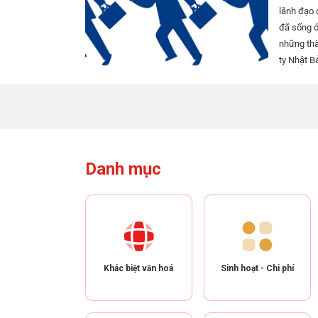
lãnh đạo c
đã sống ở
những thà
ty Nhật B
lập một c
Trễ giờ v
trọng, như
đựng,...
Danh mục
Khác biệt văn hoá
Sinh hoạt - Chi phí