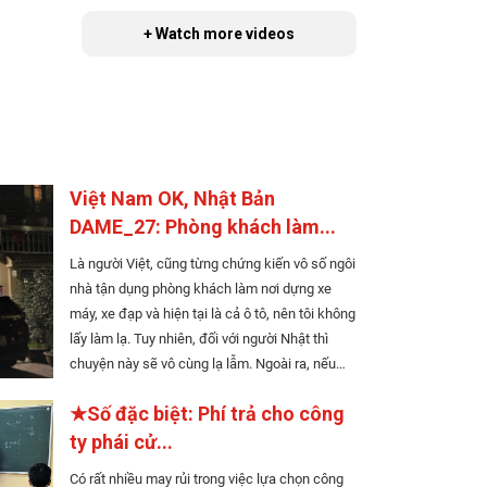
+ Watch more videos
Việt Nam OK, Nhật Bản
DAME_27: Phòng khách làm...
Là người Việt, cũng từng chứng kiến vô số ngôi
nhà tận dụng phòng khách làm nơi dựng xe
máy, xe đạp và hiện tại là cả ô tô, nên tôi không
lấy làm lạ. Tuy nhiên, đối với người Nhật thì
chuyện này sẽ vô cùng lạ lẫm. Ngoài ra, nếu
các bạn bị ốm, các bạn nghĩ rằng có thể ghé
★Số đặc biệt: Phí trả cho công
đại hiệu thuốc nào đó để mua thuốc bệnh thì
quên giấc mơ đó đi nhé. Ở Nhật, mua thuốc...
ty phái cử...
Có rất nhiều may rủi trong việc lựa chọn công