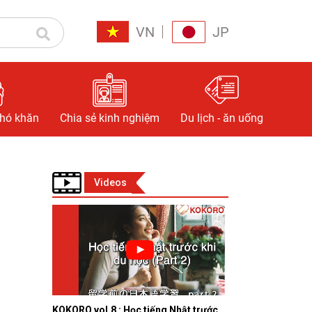
VN
JP
khó khăn
Chia sẻ kinh nghiệm
Du lịch - ăn uống
Videos
KOKORO vol.8 : Học tiếng Nhật trước