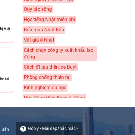
Quy tắc sống
Học tiếng Nhật miễn phí
hị Việt
Bốn mùa Nhật Bản
Vật giá ở Nhật
Cách chọn công ty xuất khẩu lao
động
Cách đi tàu điện, xe Buýt
Phòng chống thiên tai
ên tai
Kinh nghiệm du học
Hợp đồng điện thoại di động
Sổ chi tiêu của tôi
Thuế - Nenkin - Bảo hiểm
Câu chuyện về nhân lực chất
Góp ý - Giải đáp thắc mắc>
t Bản