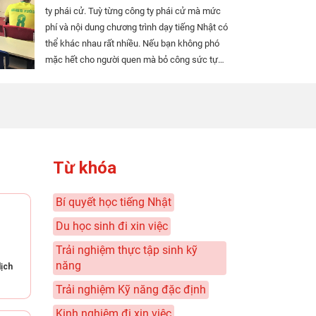
ty phái cử. Tuỳ từng công ty phái cử mà mức
phí và nội dung chương trình dạy tiếng Nhật có
thể khác nhau rất nhiều. Nếu bạn không phó
mặc hết cho người quen mà bỏ công sức tự
tìm hiểu thông tin và lựa chọn công ty phái cử
thì rất có thể sẽ giảm được đáng kể chi phí
cũng như các khoản vay nợ để sang Nhật.
Ngoài ra, nếu...
Từ khóa
Bí quyết học tiếng Nhật
Du học sinh đi xin việc
Trải nghiệm thực tập sinh kỹ
năng
lịch
Trải nghiệm Kỹ năng đặc định
Kinh nghiệm đi xin việc