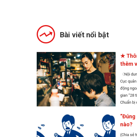
Bài viết nổi bật
★ Thôn
thêm v
〈Nội dung〉 Việc làm thêm và 
Cục quản lý xuấ
động ngoài mục 
gian “28 tiếng mỗi 
“Đúng 
nào?
(Chia sẻ 