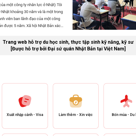
ủa một công ty nhân lực ở Nhật) Tôi
 Nhật khoảng 30 năm và là một trong
nh viên ban lãnh đạo của một công
ản được 5 năm. Xã hội Nhật Bản xác
huẩn mực rất cao về việc đúng giờ.
ài phút có thể chưa phải là nghiêm
Trang web hỗ trợ du học sinh, thực tập sinh kỹ năng, kỹ sư
ng tới 15 phút thì ở ngưỡng chịu
[Được hỗ trợ bởi Đại sứ quán Nhật Bản tại Việt Nam]
Xuất nhập cảnh - Visa
Làm thêm - Xin việc
Bốn mùa - Du 