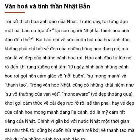
Văn hoá và tinh thần Nhật Bản
Tôi rất thích hoa anh đào của Nhật. Trước đây, tôi từng đọc
một bài báo có tựa đề “Tại sao người Nhật lại thích hoa anh
đào đến thế?”. Bài báo nói về sức cuốn hút của hoa anh đào,
không phải chỉ bởi vẻ đẹp của những bông hoa đang nở, mà
còn là vẻ đẹp của những cánh hoa rơi. Hoa anh đào từ lúc nở
rộ đến khi rụng xuống chỉ tầm 10 ngày, hình ảnh những cánh
hoa rơi gợi nên cảm giác về “nỗi buồn”, “sự mong manh” và
“thanh tao”. Trong văn học Nhật, cũng có những khái niệm như
“sự vô thường của vạn vật”, “monoaware” (vẻ đẹp thoáng qua),
khơi gợi cảm thức về cái đẹp rực rỡ rồi sẽ tàn phai, hay vẻ đẹp
của cánh hoa mong manh đang lìa cành, đó là mỹ cảm rất
riêng của Nhật. Chính vì gắn bó với nước Nhật một thời gian
dài như thế, tôi cũng bị cuốn hút mạnh mẽ bởi vẻ thanh tao mà
phù du của những cánh hoa anh đào rơi.