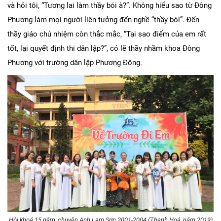
và hỏi tôi, “Tương lai làm thầy bói à?”. Không hiểu sao từ Đông
Phương làm mọi người liên tưởng đến nghề “thầy bói”. Đến
thầy giáo chủ nhiệm còn thắc mắc, “Tại sao điểm của em rất
tốt, lại quyết định thi dân lập?”, có lẽ thầy nhầm khoa Đông
Phương với trường dân lập Phương Đông.
Hội khoá 15 năm, chuyên Anh Lam Sơn 2001-2004 (Thanh Hoá, năm 2019)