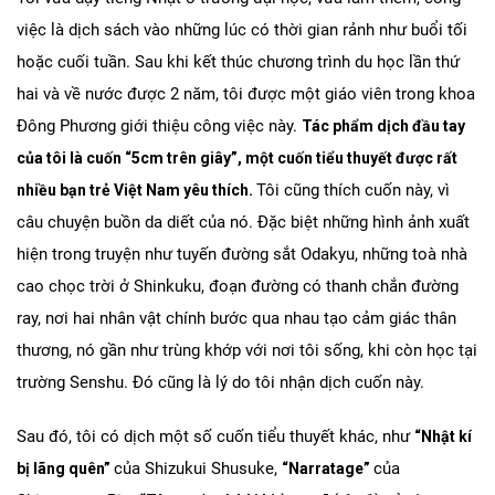
việc là dịch sách vào những lúc có thời gian rảnh như buổi tối
hoặc cuối tuần. Sau khi kết thúc chương trình du học lần thứ
hai và về nước được 2 năm, tôi được một giáo viên trong khoa
Đông Phương giới thiệu công việc này.
Tác phẩm dịch đầu tay
của tôi là cuốn “5cm trên giây”, một cuốn tiểu thuyết được rất
Tôi cũng thích cuốn này, vì
nhiều bạn trẻ Việt Nam yêu thích.
câu chuyện buồn da diết của nó. Đặc biệt những hình ảnh xuất
hiện trong truyện như tuyến đường sắt Odakyu, những toà nhà
cao chọc trời ở Shinkuku, đoạn đường có thanh chắn đường
ray, nơi hai nhân vật chính bước qua nhau tạo cảm giác thân
thương, nó gần như trùng khớp với nơi tôi sống, khi còn học tại
trường Senshu. Đó cũng là lý do tôi nhận dịch cuốn này.
Sau đó, tôi có dịch một số cuốn tiểu thuyết khác, như
“Nhật kí
của Shizukui Shusuke,
của
bị lãng quên”
“Narratage”