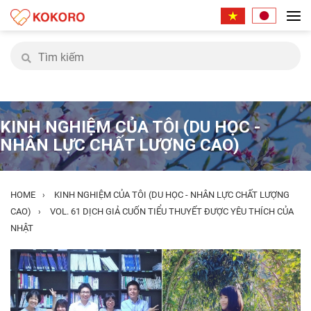
KINH NGHIỆM CỦA TÔI (DU HỌC -
NHÂN LỰC CHẤT LƯỢNG CAO)
HOME
KINH NGHIỆM CỦA TÔI (DU HỌC - NHÂN LỰC CHẤT LƯỢNG
›
CAO)
VOL. 61 DỊCH GIẢ CUỐN TIỂU THUYẾT ĐƯỢC YÊU THÍCH CỦA
›
NHẬT