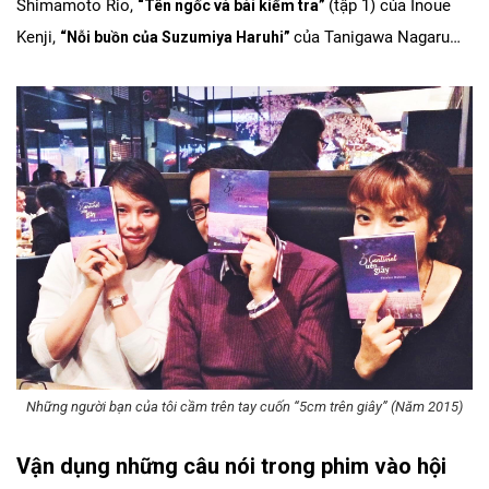
Shimamoto Rio,
(tập 1) của Inoue
“Tên ngốc và bài kiểm tra”
Kenji,
của Tanigawa Nagaru…
“Nỗi buồn của Suzumiya Haruhi”
Những người bạn của tôi cầm trên tay cuốn “5cm trên giây” (Năm 2015)
Vận dụng những câu nói trong phim vào hội