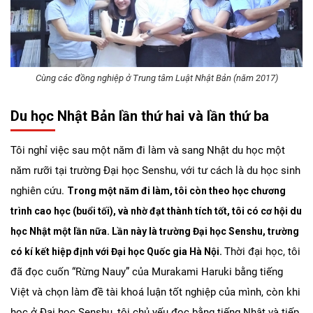
Cùng các đồng nghiệp ở Trung tâm Luật Nhật Bản (năm 2017)
Du học Nhật Bản lần thứ hai và lần thứ ba
Tôi nghỉ việc sau một năm đi làm và sang Nhật du học một
năm rưỡi tại trường Đại học Senshu, với tư cách là du học sinh
nghiên cứu.
Trong một năm đi làm, tôi còn theo học chương
trình cao học (buổi tối), và nhờ đạt thành tích tốt, tôi có cơ hội du
học Nhật một lần nữa. Lần này là trường Đại học Senshu, trường
Thời đại học, tôi
có kí kết hiệp định với Đại học Quốc gia Hà Nội.
đã đọc cuốn “Rừng Nauy” của Murakami Haruki bằng tiếng
Việt và chọn làm đề tài khoá luận tốt nghiệp của mình, còn khi
học ở Đại học Senshu, tôi chủ yếu đọc bằng tiếng Nhật và tiếp