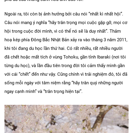
Ngoài ra, tôi còn bị ảnh hưởng bởi câu nói “nhất kì nhất hội”.
Câu nói mang ý nghĩa “hãy trân trọng mọi cuộc gặp gỡ, mọi cơ
hội trong cuộc đời mình, vì có thể nó sẽ là duy nhất”. Thảm
hoạ kép phía Đông Bắc Nhật Bản xảy ra vào tháng 3 năm 2011,
khi tôi đang du học lần thứ hai. Có rất nhiều, rất nhiều người
đã chết hoặc mất tích ở vùng Tohoku, gần tỉnh Ibaraki (nơi tôi
từng du học), và lần đầu tiên trong đời tôi cảm thấy mình gần
với cái “chết” đến như vậy. Cũng chính vì trải nghiệm đó, tôi đã
sống mỗi ngày với tâm niệm rằng “hãy trân quý những người
ngay cạnh mình” và “trân trọng hiện tại”.