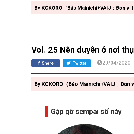
By KOKORO（Báo Mainichi+VAIJ；Đơn vị hỗ t
Vol. 25 Nên duyên ở nơi thự
29/04/2020
Share
Twitter
By KOKORO（Báo Mainichi+VAIJ；Đơn vị hỗ
Gặp gỡ sempai số này