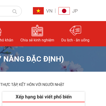
VN
JP
khó khăn
Chia sẻ kinh nghiệm
Du lịch - ăn uống
Ỹ NĂNG ĐẶC ĐỊNH)
 THỰC TẬP, KẾT HÔN VỚI NGƯỜI NHẬT
Xếp hạng bài viết phổ biến