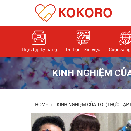
Thực tập kỹ năng
Du học - Xin việc
Cuộc sống 
KINH NGHIỆM CỦA
HOME
›
KINH NGHIỆM CỦA TÔI (THỰC TẬP 