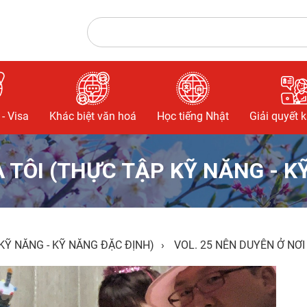
- Visa
Khác biệt văn hoá
Học tiếng Nhật
Giải quyết 
 TÔI (THỰC TẬP KỸ NĂNG - K
KỸ NĂNG - KỸ NĂNG ĐẶC ĐỊNH)
›
VOL. 25 NÊN DUYÊN Ở NƠI