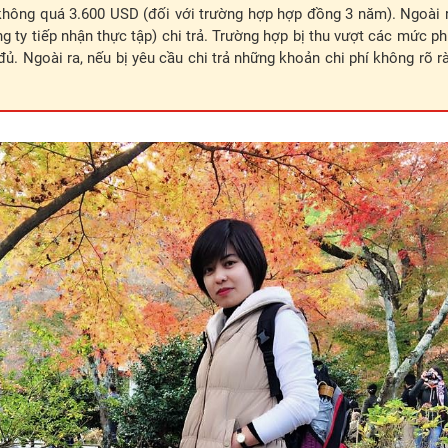
không quá 3.600 USD (đối với trường hợp hợp đồng 3 năm). Ngoài ra
ng ty tiếp nhận thực tập) chi trả. Trường hợp bị thu vượt các mức ph
ủ. Ngoài ra, nếu bị yêu cầu chi trả những khoản chi phí không rõ r