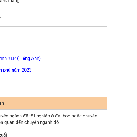
yên/tháng
ó
rình YLP (Tiếng Anh)
h phủ năm 2023
nh
yên ngành đã tốt nghiệp ở đại học hoặc chuyên
ên quan đến chuyên ngành đó
tuổi