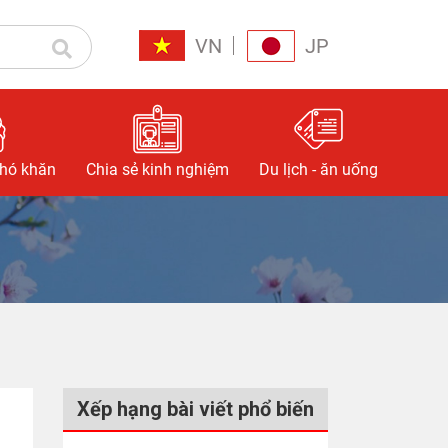
VN
JP
khó khăn
Chia sẻ kinh nghiệm
Du lịch - ăn uống
Xếp hạng bài viết phổ biến