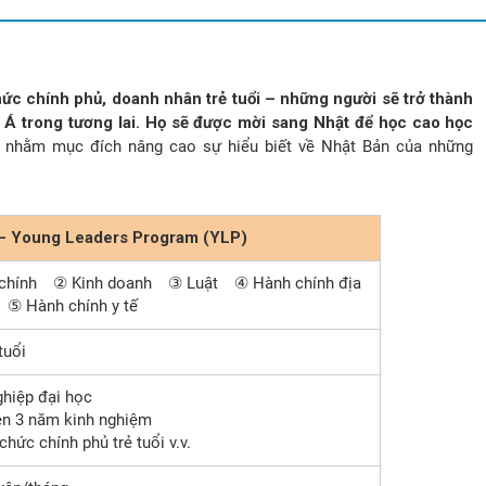
c chính phủ, doanh nhân trẻ tuổi – những người sẽ trở thành
Á trong tương lai. Họ sẽ được mời sang Nhật để học cao học
 nhằm mục đích nâng cao sự hiểu biết về Nhật Bản của những
ẻ – Young Leaders Program (YLP)
chính ② Kinh doanh ③ Luật ④ Hành chính địa
⑤ Hành chính y tế
tuổi
hiệp đại học
ên 3 năm kinh nghiệm
hức chính phủ trẻ tuổi v.v.