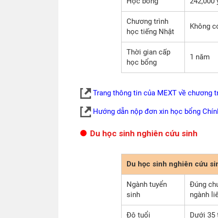
Học bổng
242,000 
Chương trình
Không c
học tiếng Nhật
Thời gian cấp
1 năm
học bổng
Trang thông tin của MEXT về chương t
Hướng dẫn nộp đơn xin học bổng Chín
Du học sinh nghiên cứu sinh
Du học sinh nghiên cứu si
Ngành tuyển
Đúng chu
sinh
ngành li
Độ tuổi
Dưới 35 