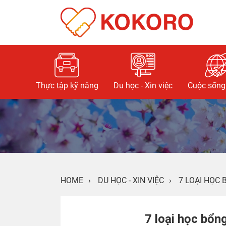
Thực tập kỹ năng
Du học - Xin việc
Cuộc sống 
HOME
›
DU HỌC - XIN VIỆC
›
7 LOẠI HỌC
7 loại học bổ