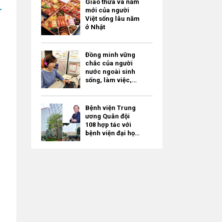
Giao thừa và năm
mới của người
Việt sống lâu năm
ở Nhật
Đồng minh vững
chắc của người
nước ngoài sinh
sống, làm việc,
học tập ở Tokyo –
“Tokyo
Multilingual
Bệnh viện Trung
Consultation
ương Quân đội
Navi” / miễn phí
108 hợp tác với
bệnh viện đại học
của Nhật Bản