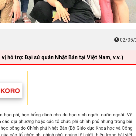
02/05/
ỗ trợ: Đại sứ quán Nhật Bản tại Việt Nam, v.v.）
m học phí, học bổng dành cho du học sinh người nước ngoài. Về
 các địa phương hoặc các tổ chức phi chính phủ nhưng trong bài
oại học bổng do Chính phủ Nhật Bản (Bộ Giáo dục Khoa học và Công
a các tổ chức phi chính phủ, chúng tôi giới thiệu trong bài viết