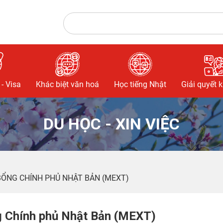
- Visa
Khác biệt văn hoá
Học tiếng Nhật
Giải quyết 
DU HỌC - XIN VIỆC
 BỔNG CHÍNH PHỦ NHẬT BẢN (MEXT)
ng Chính phủ Nhật Bản (MEXT)