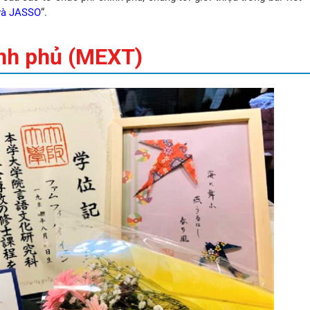
 và JASSO
“.
ính phủ (MEXT)