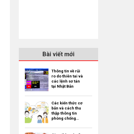
Bài viết mới
Thông tin về rủi
ro do thiên tai và
các lệnh sơ tán
tại Nhật Bản
Các kiến thức cơ
bản và cách thu
thập thông tin
phòng chống
thiên tai dành
cho người nước
ngoài