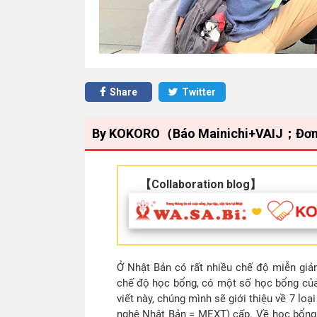
Share
Twitter
By KOKORO（Báo Mainichi+VAIJ；Đơn vị h
【Collaboration blog】
Ở Nhật Bản có rất nhiều chế độ miễn giả
chế độ học bổng, có một số học bổng của
viết này, chúng mình sẽ giới thiệu về 7 l
nghệ Nhật Bản = MEXT) cấp. Về học bổng củ