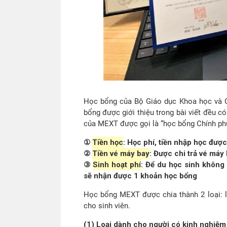
Học bổng của Bộ Giáo dục Khoa học và C
bổng được giới thiệu trong bài viết đều c
của MEXT được gọi là “học bổng Chính phủ
①
Tiền học
: Học phí, tiền nhập học đư
②
Tiền vé máy bay
: Được chi trả vé máy
③
Sinh hoạt phí
: Để du học sinh không
sẽ nhận được 1 khoản học bổng
Học bổng MEXT được chia thành 2 loại: l
cho sinh viên.
(1) Loại dành cho người có kinh nghiệm l