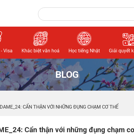
- Visa
Khác biệt văn hoá
Học tiếng Nhật
Giải quyết 
BLOG
 DAME_24: CẨN THẬN VỚI NHỮNG ĐỤNG CHẠM CƠ THỂ
ME_24: Cẩn thận với những đụng chạm c