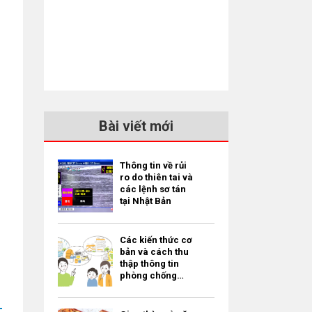
Bài viết mới
Thông tin về rủi
ro do thiên tai và
các lệnh sơ tán
tại Nhật Bản
Các kiến thức cơ
bản và cách thu
thập thông tin
phòng chống
thiên tai dành
cho người nước
ngoài