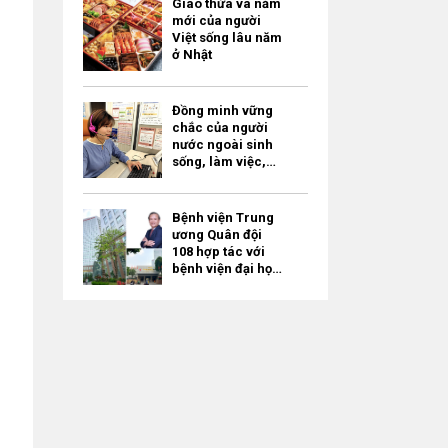
Giao thừa và năm
mới của người
Việt sống lâu năm
ở Nhật
Đồng minh vững
chắc của người
nước ngoài sinh
sống, làm việc,
học tập ở Tokyo –
“Tokyo
Multilingual
Bệnh viện Trung
Consultation
ương Quân đội
Navi” / miễn phí
108 hợp tác với
bệnh viện đại học
của Nhật Bản