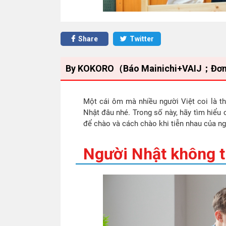
Share
Twitter
By KOKORO（Báo Mainichi+VAIJ；Đơn vị h
Một cái ôm mà nhiều người Việt coi là th
Nhật đâu nhé. Trong số này, hãy tìm hiểu
để chào và cách chào khi tiễn nhau của ng
Người Nhật không t