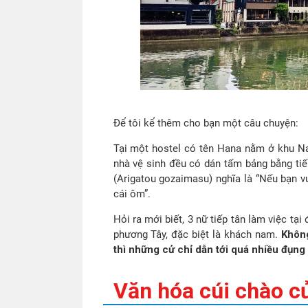
Để tôi kể thêm cho bạn một câu chuyện:
Tại một hostel có tên Hana nằm ở khu N
nhà vệ sinh đều có dán tấm bảng bằng tiế
(Arigatou gozaimasu) nghĩa là “Nếu bạn v
cái ôm”.
Hỏi ra mới biết, 3 nữ tiếp tân làm việc tạ
phương Tây, đặc biệt là khách nam.
Không
thì những cử chỉ dẫn tới quá nhiều đụng 
Văn hóa cúi chào c