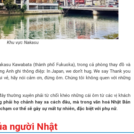
Khu vực Nakasu
akasu Kawabata (thành phố Fukuoka), trong cả phòng thay đồ và
ng Anh ghi thông điệp: In Japan, we don’t hug. We say Thank you
ui vẻ, hãy nói cảm ơn, đừng ôm. Chúng tôi không quen với những
i đây thường xuyên phải từ chối khéo những cái ôm từ các vị khách
 phải họ chảnh hay xa cách đâu, mà trong văn hoá Nhật Bản
chạm cơ thể sẽ gây sự mất tự nhiên, đặc biệt với phụ nữ.
ủa người Nhật