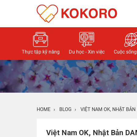
Thực tập kỹ năng
Du học - Xin việc
Cuộc sống 
HOME
›
BLOG
›
VIỆT NAM OK, NHẬT BẢN
Việt Nam OK, Nhật Bản DA