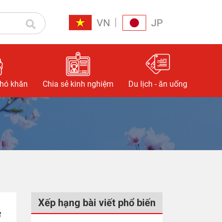
VN
JP
khó khăn
Chia sẻ kinh nghiệm
Du lịch - ăn uống
Xếp hạng bài viết phổ biến
ơ