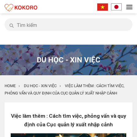
DU HỌC - XIN VIỆC
HOME
DU HỌC - XIN VIỆC
VIỆC LÀM THÊM : CÁCH TÌM VIỆC,
›
›
PHỎNG VẤN VÀ QUY ĐỊNH CỦA CỤC QUẢN LÝ XUẤT NHẬP CẢNH
Việc làm thêm : Cách tìm việc, phỏng vấn và quy
định của Cục quản lý xuất nhập cảnh