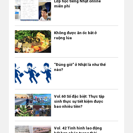
Lớp học tiếng Nhật online
ngoài”, “thiết kế thời trang hoặc nội thất”, “phát triển sản
không hề dễ chịu chút nào. Theo thói quen thời còn ở Việt Nam,
có thể nói tiếng Việt. Tuy chưa nói được nhiều nhưng con gái
miễn phí
phẩm” v.v. thì chỉ cần kinh nghiệm làm việc trên 3 năm. Hình
An bước lên thang cuốn và đứng song song với người bạn đi
chị đều tích cực nói tiếng Việt mỗi khi có dịp. Kết hôn với anh họ
thức tuyển dụng, dẫn theo gia đình, chuyển việc v.v. ① Hình
cùng. Tuy nhiên, Nhật Bản đã xây dựng được văn hóa xếp
của chồng bạn thân Chị Bảo Nghi (Quê Bà Rịa, sinh năm 1977)
thức tuyển dụng ・Làm toàn thời gian, thời hạn hợp đồng ít
hàng trên thang cuốn cực kỳ chuẩn chỉnh. Thường thì người
có một người bạn thân đi du học Nhật Bản và kết hôn với
nhất là 1 năm. Có nhiều hình thức tuyển dụng như nhân viên
đứng yên cần phải xếp hàng dịch về bên trái (ở khu vực Kansai
Không được ăn ốc bắt ở
người Nhật. Sau đó, vợ chồng người bạn trở về Việt Nam và lập
chính thức, nhân viên hợp đồng, nhân viên trả lương theo giờ
ruộng lúa
thì là bên phải) để dành lối bên phải cho người đang vội có thể
công ty. Anh chồng của bạn Bảo Nghi có nhờ một người em họ
(1 tuần làm trên 30 tiếng) v.v. ② Tiêu chuẩn về lương ・Mức
đi trước. Tuy nhiên nếu như bạn ở khu vực Kansai như Osaka
sang giúp công việc kinh doanh ở Việt Nam và Bảo Nghi cũng
lương bằng hoặc cao hơn lương của người Nhật trong lĩnh vực
hoặc Kyoto thì người đi thang cuốn sẽ đứng về phía bên phải,
hay đến công ty của người bạn và đã gặp người em họ của
tương tự. ③ Dẫn theo gia đình ・Có thể dẫn theo gia đình sang
dành lối đi về phía trái cho người nào muốn đi lên trước. Tại sao
chồng bạn tại đây (Khoảng năm 2010). Vì người em họ kia
“Đúng giờ” ở Nhật là như thế
Nhật. ④ Chuyển việc ・Có thể chuyển việc. ⑤ Điều kiện xin
ở khu vực Kansai lại có quy định ngược như vậy? Lý do cũng có
không biết tiếng Việt nên bạn của Bảo Nghi thường nhờ chị làm
nào?
“Vĩnh trú” ・Để có được tư cách lưu trú “Vĩnh trú” thì bạn phải
nhiều cách giải thích. Một cách giải thích cho rằng năm 1967
phiên kiêm hướng dẫn mỗi khi anh muốn đi chơi vào cuối tuần
có tư cách lưu trú được tính số giờ làm việc và điều kiện cần là
nhà ga Umeda của tuyến đường sắt Hankyu có lắp đặt loại
bằng xe máy hoặc mỗi khi công ty tổ chức đi chơi xa. Bảo Nghi
“ở Nhật liên tục và làm việc trên 5 năm”. Số thời gian đã làm
thang cuốn đi bộ và có nhiều người vịn vào phía bên phải do có
nói tiếng Nhật giỏi vì học ngành Nhật Bản tại khoa Đông
trong thời gian thực tập kỹ năng và kỹ năng đặc định số 1
Vol.60 Số đặc biệt: Thực tập
loa thông báo “Dành lối đi bên trái cho người muốn đi trước”.
phương học, trường Đại học Khoa học Xã hội và Nhân văn.
sinh thực sự tiết kiệm được
không được tính vào số năm làm việc liên tục để xin vĩnh trú
Từ đó hình thành thói quen đứng bên phải. Theo một cách giải
Sau đó, hai người có thêm nhiều dịp gặp gỡ và dần dần hẹn hò
bao nhiêu tiền?
nhưng tư cách Kỹ - Nhân – Quốc và kỹ năng đặc định số 2
thích khác thì năm 1970, khi Osaka đăng cai tổ chức Hội chợ
với nhau. Tháng 7/2011, anh thôi việc tại công ty của người
được tính nếu làm việc trên 5 năm. Ngoài ra, cũng có các điều
quốc tế EXPO thì do có nhiều du khách nước ngoài, nên đã
anh họ ở Việt Nam và trở về Nhật. Hai người tiếp tục giữ liên hệ
kiện cần khác như “ở Nhật liên tục trên 10 năm”, “hành vi, lối
hình thành thói quen đứng bên phải cho phù hợp với thói quen
qua skype. Vào tháng 11 cùng năm, anh trở lại Việt Nam và
Vol. 42 Tình hình lao động
sống tốt đẹp” v.v. 2. Đối tượng nghiệp vụ của tư cách “Kỹ thuật
của người châu Âu. Khi đi thang cuốn ở Nhật thì người đứng