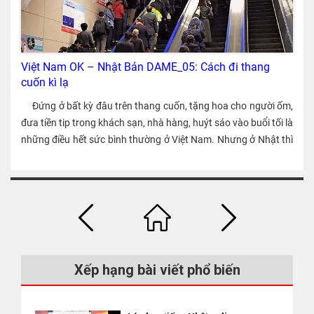
nhau. Chị Thủy tốt nghiệp khoa tiếng Nhật nên tiếng Nhật của
phần lớn thường là “kỹ sư”, “phiên dịch”, “biên dịch” v.v. Điều
chị rất giỏi. Sau thời gian giảng dạy ngắn hạn, anh trở về Nhật.
kiện của tư cách “Kỹ thuật – Tri thức nhân văn – Nghiệp vụ
Năm 2001, chị Thủy đi công tác ở Nhật và trong thời gian ở
quốc tế” Để có được tư cách lưu trú này, bạn cần tốt nghiệp đại
Nhật, anh chị gặp lại nhau. Anh thường xuyên tới thăm chị và
Việt Nam OK – Nhật Bản DAME_05: Cách đi thang
học, cao đẳng hay các trường chuyên môn trở lên ở Nhật hoặc
hai người thường hẹn hò, đi ăn, đi du lịch với nhau. Ngày chị
cuốn kì lạ
có kinh nghiệm về một nghiệp vụ nhất định. １ Yêu cầu về
Thủy kết thúc chuyến công tác về nước, anh cùng đi chuyến
trình độ học vấn ・Tốt nghiệp đại học hoặc cao đẳng (tốt
Đứng ở bất kỳ đâu trên thang cuốn, tặng hoa cho người ốm,
máy bay để đưa chị về Việt Nam và khi tới nơi, anh chính thức
nghiệp đại học tại Nhật Bản hoặc tại nước ngoài đều được) ・
đưa tiền tip trong khách sạn, nhà hàng, huýt sáo vào buổi tối là
cầu hôn. Năm 2002, anh chị kết hôn và tổ chức đám cưới ở
Tốt nghiệp trường chuyên môn ở Nhật ※Tuy nhiên, khi xét
những điều hết sức bình thường ở Việt Nam. Nhưng ở Nhật thì
Việt Nam. Cha mẹ và bạn bè của anh từ Nhật cũng sang Việt
duyệt hồ sơ thay đổi tư cách lưu trú, việc chuyên cần trong thời
dame. Xứ sở hoa anh đào, đất nước mặt trời mọc, mùa thu có
Nam chúc mừng anh chị. Sau đó vài tháng, anh chị trở về Nhật
gian đi học cũng như thời gian làm thêm (có làm thêm quá số
lá vàng lá đỏ, xuân về thì hoa anh đào nở rộ… là những nét văn
và tổ chức đám cưới một lần nữa ở Nhật. Cha mẹ chị Thủy
giờ quy định theo luật hay không) v.v. là những mục bị kiểm tra
hóa đặc trưng của Nhật Bản, có thể đọc được ở bất kỳ đâu.
không hề phản đối việc chị kết hôn với người nước ngoài vì khi
kĩ. ２ Yêu cầu về kinh nghiệm thực tế ・Dù không đạt yêu cầu
Tuy nhiên, có những nét văn hóa tồn tại trong đời sống sinh
còn trẻ ông bà cũng đã từng du học nước ngoài. Nhiều khi có
về trình độ học vấn như trên, nếu có kinh nghiệm thực tế trên
hoạt thường nhật của người dân xứ sở hoa anh đào mà rất ít
những tranh luận hoặc bất đồng ý kiến do khác biệt về văn hóa
10 năm (bao gồm cả thời gian học kiến thức liên quan đến
người Việt để ý. Hãy cùng tìm hiểu về chúng. Khi đi thang cuốn
nhưng anh chị luôn tôn trọng giá trị quan của nhau và luôn
công việc ở trường THPT, trường chuyên môn, đại học) thì có
Lê Hoàng An, sinh viên năm nhất đại học Kyushu (Fukuoka),
trao đổi kỹ với nhau. Anh chị có với nhau một cô con gái. Để
Xếp hạng bài viết phổ biến
thể lấy tư cách lưu trú “Kỹ thuật – Tri thức nhân văn – Nghiệp
vẫn không quên được thời khắc bị một người đàn ông Nhật vỗ
cho con có thể nói được tiếng Việt, chị luôn cố gắng tạo nhiều
vụ quốc tế”. ・Về các ngành “biên dịch”, “phiên dịch”, “dạy
vai đề nghị đứng dịch về bên trái khi đang lên thang cuốn. An
nhiều dịp như dẫn con đi cùng mỗi khi có dịp tụ họp với bạn bè
ngoại ngữ”, “quảng cáo”, “truyền thông hoặc giao dịch nước
hơi giật mình khi nhận ra gương mặt của người đàn ông này
người Việt, đưa con về Việt Nam hoặc nấu món ăn Việt để cháu