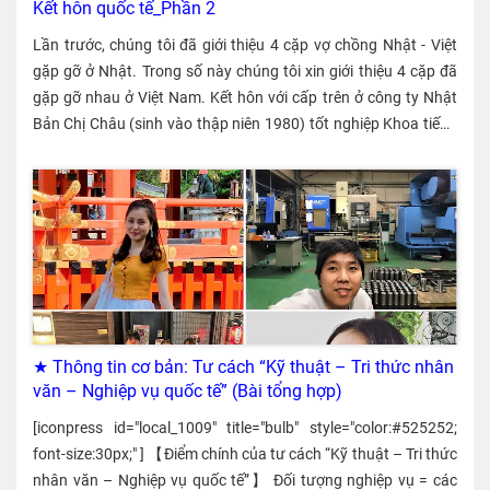
Kết hôn quốc tế_Phần 2
Lần trước, chúng tôi đã giới thiệu 4 cặp vợ chồng Nhật - Việt
gặp gỡ ở Nhật. Trong số này chúng tôi xin giới thiệu 4 cặp đã
gặp gỡ nhau ở Việt Nam. Kết hôn với cấp trên ở công ty Nhật
Bản Chị Châu (sinh vào thập niên 1980) tốt nghiệp Khoa tiếng
Nhật, trường Đại học Ngoại ngữ ở Việt Nam. Sau khi tốt
nghiệp, chị vào làm việc tại một công ty Nhật Bản vào năm
2005. Vì tính chất công việc nên chị thường xuyên phải liên lạc,
báo cáo với một anh cấp trên qua thư điện tử hoặc tin nhắn và
đôi khi, người cấp trên cũng có những tin nhắn ít liên quan tới
công việc. Một hôm, do hiểu nhầm nội dung tin nhắn của chị,
anh tìm tới tận nơi chị sống để hỏi và nhân tiện mời chị đi uống
cà phê. Và từ đó, hai người bắt đầu tìm hiểu nhau. Vì anh cũng
nói được tiếng Việt nên câu chuyện giữa hai người thường
★ Thông tin cơ bản: Tư cách “Kỹ thuật – Tri thức nhân
xuyên diễn ra bằng cả 2 thứ tiếng.Vài tháng sau, chị mời anh
văn – Nghiệp vụ quốc tế” (Bài tổng hợp)
về nhà chơi và gặp bố mẹ. Ở Việt Nam thì việc mời bạn trai hay
[iconpress id="local_1009" title="bulb" style="color:#525252;
bạn gái tới nhà chào cha mẹ cũng là điều bình thường nhưng
font-size:30px;" ] 【Điểm chính của tư cách “Kỹ thuật – Tri thức
sau này anh cho chị biết “Người Nhật thì chỉ khi nào có ý định
nhân văn – Nghiệp vụ quốc tế”】 Đối tượng nghiệp vụ = các