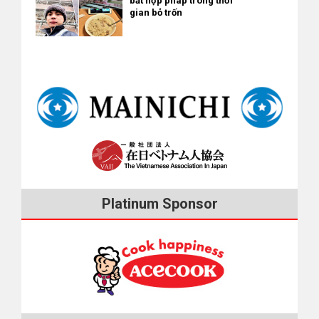
cầu hôn. Bảo Nghi đã nhận lời. Ban đầu, cha mẹ Bảo Nghi
bất hợp pháp trong thời
– Tri thức nhân văn – Nghiệp vụ quốc tế” Đối tượng nghiệp vụ
gian bỏ trốn
yên cần phải xếp hàng dịch về bên trái (ở khu vực Kansai thì là
cũng phản đối vì lo ngại “dù có nói được tiếng Nhật nhưng ở
① Kỹ thuật ・Công việc có sử dụng ngoại ngữ hay không đều
bên phải) Ở Việt Nam, bạn có thể đứng ở bất kỳ bên nào trên
nước ngoài không có gia đình thân thích thì vất vả lắm”. Bản
được ・Công việc sử dụng kiến thức hoặc kỹ thuật về khoa học
thang nhưng sang tới Nhật, hãy đứng dịch về một bên kẻo lại
thân chị cũng băn khoăn khi nghĩ tới việc phải thôi công việc
tự nhiên đã được học ở đại học, trường chuyên môn v.v.
đụng phải những cái lườm nguýt như An. Tiền tip (tiền boa) Ở
yêu thích đã làm trong nhiều năm. Nhưng cuối cùng, vượt qua
(ngành tự nhiên) ・Ví dụ cụ thể = kỹ sư IT (lập trình viên, kỹ sư
Nhật Bản không có văn hóa cho tiền tip. Ở Việt Nam, đặc biệt
những khó khăn, anh chị đã kết hôn vào tháng 8/2012. Một
hệ thống), nhân viên thiết kế WEB, nhân viên phát triển nghiên
là Thành phố Hồ Chí Minh, văn hóa đưa tiền tip cho nhân viên
năm sau, chị sang Nhật và hiện nay anh chị có một bé gái 5
cứu – thiết kế, quản đốc nhà máy, quản lý sản xuất trong nhà
phục vụ tương đối phổ biến. Nhiều người Việt quan niệm đơn
tuổi và sống hạnh phúc với nhau, chị cũng tìm thấy công việc
máy (không làm việc chân tay). ② Tri thức nhân văn ・Công
giản rằng, khi họ được cung cấp dịch vụ như ý thì một chút tiền
phù hợp tại một công ty ở Nhật. Quen nhau qua bạn học cùng
việc có sử dụng ngoại ngữ hay không đều được ・Công việc sử
tip là cách để thể hiện sự hài lòng. Tặng tiền tip sẽ khiến người
lớp tiếng Nhật Sau khi đi làm, chị Hương (sinh năm 1972, quê ở
dụng kiến thức về ngành khoa học xã hội như luật, kinh tế v.v.
Nhật nổi giận !? Tuy nhiên, đừng dại mà đưa tiền tip cho các
Hà Nội) đi học thêm lớp tiếng Nhật ban đêm. Khoảng năm
đã được học ở trường đại học, trường chuyên môn v.v. (ngành
nhân viên phục vụ ở Nhật nếu bạn không muốn rơi vào tình
2000, người bạn cùng lớp lập một nhóm bạn để thỉnh thoảng đi
xã hội) ・Ví dụ cụ thể = Kế toán, nhân viên pháp luật, kinh
Platinum Sponsor
huống khó xử. Đối với người Nhật thì việc cung cấp một dịch vụ
du lịch, trong đó có một nam giới Nhật Bản hay sang công tác
doanh, tài chính, nhân sự, tổng vụ, kế hoạch, ngoại thương ③
hoàn hảo là điều hiển nhiên. Thậm chí sẽ có nhiều người Nhật
dài hạn tại công ty nơi cô làm việc. Đây một công ty Nhật Bản
Nghiệp vụ quốc tế ・Công việc sử dụng ngoại ngữ hàng ngày,
cảm thấy việc bạn đưa tiền tip là một sự sỉ nhục. Đối với họ,
tiếp nhận một dự án ODA của Nhật Bản tại Việt Nam. Sau này
công việc đòi hỏi sự tư duy và nhạy bén về văn hóa nước
tiền không phải là thước đo giá trị. Người Nhật cung cấp dịch
chị Hương và anh kết hôn với nhau, nhưng lúc đó, chị cũng
ngoài. ・Ví dụ cụ thể = nghiệp vụ ngoại thương, liên hệ với các
vụ xuất phát từ lòng hiếu khách chứ không phải để đổi lấy tiền
không để ý đến anh lắm do đang có một vài đối tượng khác
doanh nghiệp có chi nhánh ở nước ngoài, các công ty đối tác;
boa. Tặng hoa cho người ốm là…bất lịch sự !? Tiếp theo, bạn có
theo đuổi. Sau khi kết thúc chuyến công tác dài ngày, anh trở
làm việc tại các cửa hàng miễn thuế có nhiều khách nước
một người bạn Nhật đang nằm viện và nghĩ tới chuyện tới
về Nhật nhưng thỉnh thoảng vẫn sang Việt Nam và cả nhóm lại
ngoài, các cửa hàng kinh doanh nhỏ như hiệu thuốc (drug