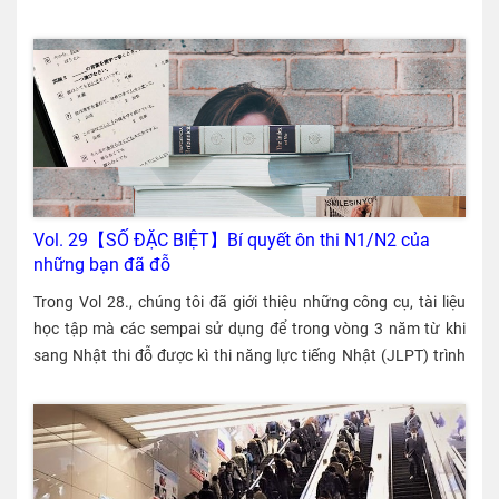
kết hôn với nhau thì mới mời về chào cha mẹ”. Vì thế mà anh
công việc đỏi hỏi trình độ chuyên môn, kỹ thuật, nghiệp vụ liên
đến thăm và chào bố mẹ chị với tâm thế là sẽ kết hôn. Do anh
quan đến quốc tế (= Không chấp nhận các công việc lao động
nói được tiếng Việt, nên dễ dàng trò chuyện và được bố mẹ chị
đơn giản) Điều kiện cần = Tốt nghiệp đại học, cao đẳng hoặc
quý mến. Sau đó hai người hứa hôn, cha mẹ anh cũng sang
trường chuyên môn tại Nhật hoặc có kinh nghiệm về một
thăm Việt Nam và đến chào cha mẹ chị. Năm 2006, một năm
nghiệp vụ nhất định Tiêu chuẩn về lương = Mức lương bằng
sau khi quen nhau, anh chị kết hôn và năm 2009, sau khi anh
hoặc cao hơn lương của người Nhật trong lĩnh vực tương tự Có
hết nhiệm kỳ tại Việt Nam, gia đình anh chị giờ có 3 người,
thể dẫn gia đình theo Có thể chuyển việc Có thể xin “Vĩnh trú”
chuyển về Nhật sinh sống. Sau đó, anh chị sinh thêm một bé
nếu đủ điều kiện “tổng thời gian làm việc ở Nhật hơn 5 năm” ＜
nữa và giờ gia đình nhỏ 4 người của chị Châu sống hạnh phúc
Nội dung bài viết＞ 1. Đặc trưng của tư cách “Kỹ thuật – Tri
Vol. 29【SỐ ĐẶC BIỆT】Bí quyết ôn thi N1/N2 của
vui vẻ. Khi sang Nhật chị cũng tìm được việc làm hợp ý. Chị học
thức nhân văn – Nghiệp vụ quốc tế” 2. Đối tượng nghiệp vụ
những bạn đã đỗ
hỏi thêm được nhiều điều về xã hội Nhật thông qua những bạn
của tư cách “Kỹ thuật – Tri thức nhân văn – Nghiệp vụ quốc tế”
bè người Nhật ở xung quanh do cùng gửi con nhà trẻ và bạn
Trong Vol 28., chúng tôi đã giới thiệu những công cụ, tài liệu học tập mà các sempai sử dụng để trong vòng 3 năm từ khi sang Nhật thi đỗ được kì thi năng lực tiếng Nhật (JLPT) trình độ N1, N2. Trong số này, chúng tôi xin giới thiệu những bí quyết học tập quý báu mà các sempai chia sẻ với các du học sinh và thực tập sinh kĩ năng đi sau. Sempai 1 (Nữ thực tập sinh kĩ năng, trình độ N1) ・Học tập tại kí túc xá: Sau giờ ăn tối, khi trong nhà ăn ở kí túc xá không còn ai nữa, tôi học một mình bằng video trên YouTube, sách giáo khoa và đĩa CD. ・Hội thoại với người Nhật ở chỗ làm: Ở nơi làm việc, tôi có rất nhiều cơ hội để nói chuyện với người Nhật. Điều này đã giúp ích rất nhiều trong việc cải thiện trình độ tiếng Nhật của tôi. Mỗi khi trong công việc có điểm gì không hiểu rõ, tôi thường tìm người Nhật để hỏi. Tất cả các sempai người Nhật đều giải đáp cho tôi rất tận tình. Câu chuyện chia sẻ kinh nghiệm của sempai này Sempai 2 (Nữ du học sinh, trình độ N1) Sử dụng thư viện công cộng ・Nghiêm túc học hành trước khi sang Nhật: Hồi theo học trường Nhật ngữ Đông Du, tôi ở 1 năm trong kí túc xá. Tôi bắt đầu học tiếng Nhật từ con số 0, nhưng sau 1 năm tôi đã đạt trình độ tương đương JLPT N3. Tôi còn tự học vào các buổi tối và ngày nghỉ, bận đến mức còn chẳng có cả thời gian để đi từ thành phố Hồ Chí Minh về nhà ở Vũng Tàu. ・Học trong thư viện: Tôi thường xuyên sử dụng thư viện của trường đại học. Thư viện rất yên tĩnh, lại có điều hoà mát và có nhiều người khác cùng đến để học. Những khi thư viện của trường đại học nghỉ thì tôi đến học tại thư viện công cộng. ・Trung tâm giao lưu quốc tế: Tại “Trung tâm giao lưu quốc tế" do hiệp hội giao lưu quốc tế địa phương vận hành, ngoài việc cung cấp các thông tin liên quan đến học tập cũng như các sự kiện giao lưu dành cho người nước ngoài, ở đây còn tư vấn về các vấn đề như cuộc sống và học tập. Ở đây còn có rất nhiều tài liệu học tiếng Nhật. Câu chuyện chia sẻ kinh nghiệm của sempai này Sempai 3 (Nữ du học sinh, trình độ N2) ・Trước khi sang Nhật, học tập tại trường tiếng Nhật chi phí thấp: Thời gian học ở trường Đại học Quốc gia Hà Nội, tôi học tiếng Nhật ở lớp dạy tiếng Nhật tư nhân. Sau khi lấy được chứng chỉ JLPT trình độ N4 thì tôi sang Nhật Bản. Ở Hà Nội, tôi đi học ở lớp học chi phí thấp có tên là SOFL, mỗi tuần khoảng 2, 3 lần. Học phí trong 4 tháng chỉ là 4 triệu đồng. Câu chuyện chia sẻ kinh nghiệm của sempai này Sempai 4 (Nam thực tập sinh kĩ năng, sau khi sang Nhật 10 tháng thi đỗ N3) ・Dạy và học qua điện thoại video: Ở công ty phái cử, tôi luôn nghiêm túc học tập cả ở trên lớp cũng như hoàn thành bài tập về nhà, ngoài ra, tôi còn học cả qua YouTube. Trong số khoảng 300 học sinh tại công ty phái cử, tôi đạt thành tích học tập cao nhất. Giáo viên của công ty phái cử (trình độ N2) cho đến này vẫn đang giảng ngữ pháp cho tôi qua cuộc gọi video trên ứng dụng messenger. Mỗi buổi học như vậy khoảng 1 tiếng đồng hồ, mỗi tháng học 10 buổi. ・Tranh thủ học trong giờ nghỉ giải lao: Tôi lưu vào điện thoại từ vựng cũng như các bài thi thử được giới thiệu trên Facebook. Trong giờ nghỉ giải lao ở chỗ làm, tôi tranh thủ xem lại để học thuộc. Khi gặp các vấn đề không hiểu, tôi hỏi người Nhật làm cùng và được mọi người tận tình chỉ bảo. Câu chuyện chia sẻ kinh nghiệm của sempai này Sempai 5 (Nam thực tập sinh kĩ năng, trình độ N1) ・Chuẩn bị bài trước: Giáo trình dùng ở trung tâm dạy tiếng Nhật là bộ “Minna no Nihongo", trong đó, các bài từ 1 đến 25 tương đương trình độ N5, bài từ 26 đến 50 tương đương trình độ N4. Trung tâm mới chỉ dạy đến bài 35, nhưng tôi đã tự học trước đến hết bài 50 rồi mới sang Nhật. Trong số khoảng 200 học sinh ở trung tâm, thành tích của tôi đứng thứ nhất. Tôi cho rằng chính nhờ việc chuẩn bị bài trước nên khi lên lớp tôi nhớ bài rất dễ dàng. ・Tranh thủ học trong giờ làm việc: Sau khi xếp dây thép vào máy, thời gian chờ dây thép từ máy đi ra rất lâu nên tôi tranh thủ khoảng thời gian đó để học tiếng Nhật. ・Từ chối làm thêm giờ để tranh thủ học: Tôi đã xin công ty không sắp xếp cho tôi làm thêm giờ để dành thời gian học vào buổi tối. Khi so sánh giữa “tiền làm thêm giờ trong thời gian 3 năm thực tập kĩ năng" với “số tiền kiếm được rất nhiều năm nữa khi đã học giỏi tiếng Nhật", tôi đã không chọn “lợi ích ngay trước mắt" mà lựa chọn “công việc và cuộc sống tương lai”. ・Sử dụng các cơ sở công cộng: Cuối tuần, tôi thường học tập tại nhà hoặc thư viện công lập của tỉnh. Trong thư viện có điều hoà rất dễ chịu, lại yên tĩnh, là nơi thích hợp nhất cho việc học. ・Lớp dạy tiếng Nhật của các tình nguyện viên: Tại trường đại học ở địa phương có mở lớp tiếng Nhật miễn phí do các tình nguyện viên người Nhật dạy (mỗi buổi 2 tiếng đồng hồ vào Chủ Nhật). Cùng học với tôi ở đây có rất nhiều người đến từ các nước khác. ・Đi thực tập kĩ năng với tinh thần du học: Các bạn cùng kí túc xá với tôi vào ngày nghỉ thường ngủ dậy muộn hoặc mải miết chơi điện thoại, không ai cố gắng học tiếng Nhật. Tôi thì tâm niệm rằng mình “đang vừa du học ở Nhật (du học tự học), vừa kiếm tiền trang trải chi phí sinh hoạt" và dành nhiều thời gian hết mức có thể cho việc học. Để tập trung học, trong khoảng thời gian 2 năm đầu gần như tôi bỏ hẳn Facebook. Câu chuyện chia sẻ kinh nghiệm của sempai này Sempai 6 (Nam thực tập sinh kĩ năng, trình độ N2) ・Dốc sức học tập trước khi sang Nhật: Tôi đã học tập nửa năm tại công ty phái cử. Trong số 36 học sinh của lớp, thành tích của tôi đứng thứ nhất, thứ nhì. Để có kết quả này, tôi đã nỗ lực tự học. Tôi tự học từ 7 đến 11 giờ sáng và 7 đến 10 giờ tối. Mỗi ngày, thời gian học trên lớp là 4 tiếng còn thời gian tự học là 7 tiếng. Hơn nữa, trước kì thi, tôi còn tự học từ 2 đến 5 giờ sáng. Cũng có rất nhiều người khác cùng nỗ lực cố gắng học tập giống tôi. ・Hãy cố gắng để khi sang Nhật đã nói được đôi chút: Cũng có những người sang Nhật mà hầu như không hề nói được tiếng Nhật. Nếu sang Nhật trong tình trạng như vậy, chắc chắn sẽ rất vất vả. Hơn nữa, năng lực tiếng Nhật cơ bản cũng như thói quen học tập không có, nên dù có sống ở Nhật đến 3 năm đi nữa thì tiếng Nhật cũng không tiến bộ được bao nhiêu. Câu chuyện chia sẻ kinh nghiệm của sempai này Sempai 7 (Nam thực tập sinh kĩ năng, trình độ N2) ・Học hằng ngày: Từ khi sang Nhật, ngày nào tôi cũng học. Đến năm thứ 2 ở Nhật, tôi đã đỗ chứng chỉ năng lực tiếng Nhật (JLPT) trình độ N2. Vào thứ Bảy và Chủ Nhật, tôi cũng học khoảng 4 tiếng đồng hồ. ・Học tập cả trong thời gian nghỉ giải lao và thời gian di chuyển: Tôi lưu các trang Facebook học từ vựng và ngữ pháp vào điện thoại, rồi tranh thủ lúc nghỉ giải lao và thời gian di chuyển trên xe ô tô để ghi nhớ. Câu chuyện chia sẻ kinh nghiệm của sempai này Sempai 8 (Nữ phiên dịch viên hàng đầu, du học sinh) ・Học tiếng Nhật ở chỗ làm thêm: Công việc làm thêm đầu tiên của tôi do trường tiếng Nhật giới thiệu, là công việc ở siêu thị. Tuy nhiên, công việc này không có nhiều cơ hội nói chuyện với người Nhật nên sau nửa năm tôi đã nghỉ làm ở đây. Thời đó có rất ít nơi nhận du học sinh vào làm thêm nên gọi điện đến xin việc theo thông tin trên tạp chí tuyển người thì cũng rất khó để được đến phỏng vấn. Vì vậy, tôi đã đến Hellowork và nhờ người phụ trách ở đó gọi điện thoại nói giúp rằng “Hiện nay đang có du học sinh người Việt Nam muốn tìm việc, xin được xem xét”. Sau đó, tôi được đến phỏng vấn và đã trúng tuyển. Tôi làm công việc nhận yêu cầu gọi món của khách và bưng đồ ăn ở quán nhậu izakaya. Ở đây, tôi còn được nói chuyện rất nhiều với chủ quán và các nhân viên, đây là cơ hội rất tốt để rèn luyện tiếng Nhật. ・Thái độ học tập trên lớp và học tập tại thư viện: Ở trường tiếng Nhật, tôi thấy rất nhiều người vì quá mệt mỏi khi đi làm thêm nên ngủ gật trên lớp. Nhưng do đã xác định tư tưởng là phải học tiếng Nhật thật nghiêm túc nên tôi đã cố gắng không ngủ. Ngoài ra, đến cuối tuần tôi lại tới thư viện công cộng gần nhà để học. ・Lớp dạy tiếng Nhật của tình nguyện viên: Một số tình nguyện viên người Nhật đã mở câu lạc bộ tiếng Nhật và trò chuyện với người nước ngoài vào thứ Tư hằng tuần, mỗi buổi khoảng 1 tiếng rưỡi. Vào ngày này, tôi không đăng kí làm thêm để dành thời gian đến lớp. Đây là kiểu lớp học có ít học sinh, một giáo viên chỉ dạy 4, 5 học sinh người nước ngoài. Ngoài ra, tôi còn tham gia lớp dạy nấu ăn miễn phí của các tình nguyện viên. Việc luyện tập hội thoại ở các lớp học như thế này và ở chỗ làm thêm đã giúp tôi cải thiện tiếng Nhật rất nhiều. Câu chuyện chia sẻ kinh nghiệm của sempai này Sempai 9 (Nữ thực tập sinh kĩ năng, trình độ N2) ・Giao lưu với người Nhật ở chỗ làm: Người Nhật làm cùng chỗ với tôi rất tốt bụng. Các sempai chỉ dẫn công việc cho tôi hết sức kĩ càng. Những ngày tuyết rơi hay trời mưa, khó đi xe đạp, các sempai lại lái xe chở chúng tôi đi mua sắm. Họ còn thường xuyên dẫn chúng tôi đi ăn và đi tham quan nữa. Tôi thường xuyên trò chuyện với các sempai cả khi đi chơi và lúc nghỉ giải lao ở chỗ làm. Như vậy vừa vui, lại vừa luyện được khả năng hội thoại. Tôi nghĩ rằng đối với thực tập sinh kĩ năng, không chỉ tiền lương mà môi trường làm việc cũng rất quan trọng. ・Bảo đảm thời gian học khi có ít giờ làm thêm: Những khi ít giờ làm thêm, khi xong việc, mỗi buổi tối tôi lại dành ra 2 tiếng để học tiếng Nhật. Ngoài ra, do chọn được công ty phái cử tốt nên tôi đã sang Nhật mà không phải vay nợ. ・Lớp tiếng Nhật tình nguyện: Cứ mỗi cuối tuần, tôi lại đến lớp tiếng Nhật miễn phí của các tình nguyện viên người Nhật, (mỗi buổi khoảng 2 tiếng đồng hồ). ・Viết nhật ký bằng tiếng Nhật: Trong 1 năm, tôi viết nhật ký bằng tiếng Nhật và thỉnh thoảng lại nhờ trưởng nhóm ở chỗ làm sửa giúp. Câu chuyện chia sẻ kinh nghiệm của sempai này Sempai 10 (Nam thực tập sinh kĩ năng, trình độ N2) ・Ngủ sớm và dậy sớm để đảm bảo thời gian học: Kí túc xá nơi tôi thực tập là phòng ở 4 người nên để có thể tập trung, tôi tranh thủ học vào những lúc các bạn đang ngủ. Tôi đi ngủ lúc 11 giờ tối và dậy từ 4 giờ sáng và học đến 6 giờ sáng. ・Học cả trong giờ nghỉ giả
3. Tính nhất quán trong chuyên ngành khi du học và ngành
người Việt Nam thông qua mạng xã hội Facebook. Nhờ đó mà
nghề làm việc 1. Đặc trưng của tư cách “Kỹ thuật – Tri thức
cuộc sống của chị ở Nhật ngày càng phong phú hơn. Kết hôn
nhân văn – Nghiệp vụ quốc tế” Một ví dụ về nơi làm việc của kỹ
với đồng nghiệp quen trong thời gian làm việc ngắn hạn Chị
sư Khi làm việc ở Nhật Bản, người nước ngoài thường có tư
Thủy (quê ở Hà Nội) là giáo viên tại một trường đại học ở Việt
cách điển hình là “Kỹ thuật – Tri thức nhân văn – Nghiệp vụ
Nam. Khoảng năm 2000, một nam giáo viên người Nhật được
quốc tế”, thường được gọi là “Visa lao động”. Ngoài ra cũng
cử đến làm giáo viên tại trường của chị theo một dự án của cơ
được gọi tắt là “Kỹ – Nhân – Quốc”. Theo nguyên tắc, đây là tư
quan hành chính độc lập của Nhật Bản và anh chị đã quen
cách lưu trú để thực hiện các công việc sử dụng chất xám nên