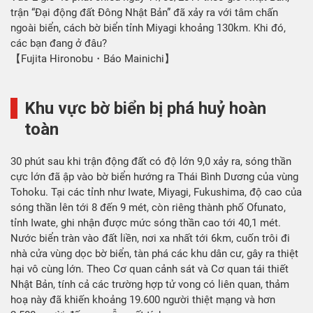
trận “Đại động đất Đông Nhật Bản” đã xảy ra với tâm chấn
ngoài biển, cách bờ biển tỉnh Miyagi khoảng 130km. Khi đó,
các bạn đang ở đâu?
【Fujita Hironobu・Báo Mainichi】
Khu vực bờ biển bị phá huỷ hoàn
toàn
30 phút sau khi trận động đất có độ lớn 9,0 xảy ra, sóng thần
cực lớn đã ập vào bờ biển hướng ra Thái Bình Dương của vùng
Tohoku. Tại các tỉnh như Iwate, Miyagi, Fukushima, độ cao của
sóng thần lên tới 8 đến 9 mét, còn riêng thành phố Ofunato,
tỉnh Iwate, ghi nhận được mức sóng thần cao tới 40,1 mét.
Nước biển tràn vào đất liền, nơi xa nhất tới 6km, cuốn trôi đi
nhà cửa vùng dọc bờ biển, tàn phá các khu dân cư, gây ra thiệt
hại vô cùng lớn. Theo Cơ quan cảnh sát và Cơ quan tái thiết
Nhật Bản, tính cả các trường hợp tử vong có liên quan, thảm
hoạ này đã khiến khoảng 19.600 người thiệt mạng và hơn