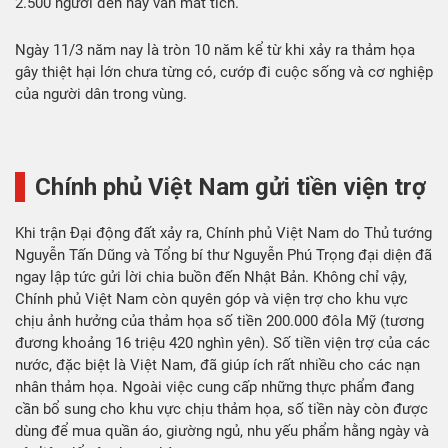
2.500 người đến nay vẫn mất tích.
Ngày 11/3 năm nay là tròn 10 năm kể từ khi xảy ra thảm họa
gây thiệt hại lớn chưa từng có, cướp đi cuộc sống và cơ nghiệp
của người dân trong vùng.
Chính phủ Việt Nam gửi tiền viện trợ
Khi trận Đại động đất xảy ra, Chính phủ Việt Nam do Thủ tướng
Nguyễn Tấn Dũng và Tổng bí thư Nguyễn Phú Trọng đại diện đã
ngay lập tức gửi lời chia buồn đến Nhật Bản. Không chỉ vậy,
Chính phủ Việt Nam còn quyên góp và viện trợ cho khu vực
chịu ảnh hưởng của thảm họa số tiền 200.000 đôla Mỹ (tương
đương khoảng 16 triệu 420 nghìn yên). Số tiền viện trợ của các
nước, đặc biệt là Việt Nam, đã giúp ích rất nhiều cho các nạn
nhân thảm họa. Ngoài việc cung cấp những thực phẩm đang
cần bổ sung cho khu vực chịu thảm họa, số tiền này còn được
dùng để mua quần áo, giường ngủ, nhu yếu phẩm hằng ngày và