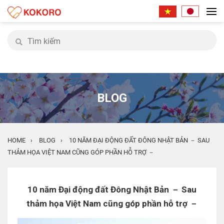
BLOG
HOME
BLOG
10 NĂM ĐẠI ĐỘNG ĐẤT ĐÔNG NHẬT BẢN － SAU
›
›
THẢM HỌA VIỆT NAM CŨNG GÓP PHẦN HỖ TRỢ －
10 năm Đại động đất Đông Nhật Bản － Sau
thảm họa Việt Nam cũng góp phần hỗ trợ －