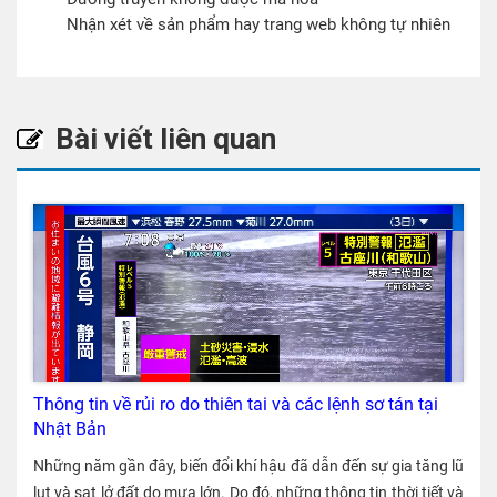
Nhận xét về sản phẩm hay trang web không tự nhiên
Bài viết liên quan
Thông tin về rủi ro do thiên tai và các lệnh sơ tán tại
Nhật Bản
Những năm gần đây, biến đổi khí hậu đã dẫn đến sự gia tăng lũ lụt và sạt lở đất do mưa lớn. Do đó, những thông tin thời tiết và các lệnh sơ tán thường xuyên được ban hành tại Nhật Bản. Việc hiểu đúng ý nghĩa của những thông tin này và có hành động thích hợp từ sớm là rất quan trọng để bảo vệ tính mạng của bản thân và gia đình. Bài viết này sẽ giới thiệu về nhữn thông tin rủi ro do thiên tai và các lệnh sơ tán này.※ Ảnh trên cùng được lấy từ bản tin NHK (ngày 3 tháng 6 năm 2026). 〈この記事の内容〉 1. Tóm tắt thông tin về những loại thiên tai hiện nay 2. Những khác biệt so với các thông tin về thiên tai trước đây 3. "Dải mưa tuyến tính" là gì? 4. Lệnh sơ tán sẽ được công bố như thế nào? 5. Những trận lũ lụt lớn ở Nhật Bản trong những năm gần đây 6. Tổng kết 1. Tóm tắt thông tin về những loại thiên tai hiện nay Cấp độ cảnh báo Ví dụ về thông tin mới Hành động của cư dân Cấp độ 1 Thông tin cảnh báo sớm Chú ý cập nhật thông tin mới nhất Cấp độ 2 Khuyến cáo Xác nhận quy trình sơ tán Cấp độ 3 Cảnh báo 〇〇 Người cao tuổi v.v nên bắt đầu sơ tán Cấp độ 4 Cảnh báo nguy hiểm 〇〇 Sơ tán tất cả mọi người Cấp độ 5 Cảnh báo đặc biệt nguy hiểm 〇〇 Sử dụng những biện pháp tốt nhất để bảo vệ tính mạng Thông tin về rủi ro do thiên tai mới Vào tháng 5 năm 2026, Cơ quan Khí tượng Nhật Bản đã sửa đổi hệ thống thông tin thời tiết phòng chống thiên tai. Tên gọi và cấu trúc thông tin đã được sắp xếp lại để giúp người dân dễ dàng hiểu hơn về các nguy cơ do mưa lớn và lũ lụt. Trước đây, các cảnh báo và khuyến cáo của Cơ quan Khí tượng Nhật Bản có nhiều tên gọi khác nhau, chẳng hạn như "cảnh báo mưa lớn" hay "thông tin cảnh báo sạt lở đất", gây khó khăn trong việc hiểu rõ mức độ cần thiết phải sơ tán. Hiện nay, mức độ cảnh báo đã được ghi rõ trong tên của thông báo. Sự khác biệt giữa thông tin về rủi ro thiên tai và thông tin sơ tán Thông tin về nguy cơ thiên tai chủ yếu do Cơ quan Khí tượng Nhật Bản ban hành, trong khi thông tin sơ tán do thị trưởng của mỗi thành phố, thị trấn và làng xã (bao gồm cả thị trưởng của 23 quận ở Tokyo) ban hành. Dựa trên các “cảnh báo nguy hiểm” và thông tin khác, các đô thị sẽ tiến hành đánh giá toàn diện tình hình địa phương và ban hành lệnh sơ tán. Trước đây, cũng có các “khuyến cáo sơ tán”, nhưng hiện nay chỉ ban hành “lệnh sơ tán”. "Lệnh sơ tán" có mang tính bắt buộc không? Về mặt pháp lý thì người dân không có nghĩa vụ phải tuân theo "lệnh sơ tán". Nói cách khác, sẽ không có hình phạt nào đối với việc không sơ tán. "Lệnh sơ tán" do chính quyền địa phương ban hành tại Nhật Bản được coi là lời kêu gọi sơ tán mạnh mẽ từ phía chính quyền Tuy nhiên, vì chính phủ đã phân tích nhiều thông tin khác nhau để xác định sự cần thiết của việc sơ tán, nên việc sơ tán ngay lập tức khi nhận được "lệnh sơ tán" là vô cùng quan trọng. Điều này sẽ giúp bảo vệ sự an toàn của chính bạn. 2. Những khác biệt so với các thông tin về thiên tai trước đây Thiết lập mức cảnh báo mới "Cảnh báo nguy hiểm (Cấp độ 4)" Cho đến năm 2026, hệ thống thông tin rủi ro thiên tai của Cơ quan Khí tượng Nhật Bản bao gồm ba cấp độ: "khuyến cáo", "cảnh báo" và "cảnh báo đặc biệt". Từ tháng 5 năm 2026, một cấp độ mới, cấp 4 "cảnh báo nguy hiểm", đã được đưa vào sử dụng. Ví dụ: Cấp độ 4: Cảnh báo mưa lớn gây nguy hiểm Cấp độ 4: Cảnh báo sạt lở đất gây nguy hiểm Cấp độ 4: Cảnh báo lũ trên sông gây nguy hiểm Theo hệ thống cũ, tên các cảnh báo không được tiêu chuẩn hóa, chẳng hạn như "cảnh báo sạt lở đất gây nguy hiểm", "thông tin nguy cơ lũ lụt" và "cảnh báo đặc biệt mưa lớn", gây khó khăn trong việc xác định “liệu thông tin hiện tại có chỉ ra sự cần thiết phải sơ tán hay không?”. Theo hệ thống hiện hành, mọi thứ được phân loại theo cấp độ cảnh báo từ 1 đến 5, giúp dễ dàng đưa ra các quyết định như “nếu cấp độ cảnh báo là 4 thì mọi người cần phải sơ tán". Mở rộng phạm vi "Cảnh báo đặc biệt (Cấp độ 5)" Đối với “cảnh báo đặc biệt”, trước đây trọng tâm là cảnh báo dành cho mưa lớn, nhưng nay các cảnh báo như “cảnh báo đặc biệt về lũ lụt sông ngòi” hay “cảnh báo đặc biệt về triều cường” đã được thiết lập. “Cảnh báo đặc biệt” được xếp vào cấp độ 5, và một khi cảnh báo này được phát ra thì tình hình đã ở mức cực kỳ nguy hiểm. Lệnh sơ tán cho người dân sẽ được ban hành ở cấp độ 4 "cảnh báo nguy hiểm". Việc sơ tán thường trở nên khó khăn khi cấp độ 5 "cảnh báo đặc biệt" được ban hành. Chúng tôi đặc biệt khuyến nghị bạn nên sơ tán ở giai đoạn "lệnh sơ tán" được ban hành cùng với cấp độ 4 "cảnh báo nguy hiểm". Những thay đổi về thông tin lũ lụt sông ngòi Hệ thống “cảnh báo và khuyến cáo về lũ lụt” trước đây giờ đã được sửa đổi. Đặc biệt, đối với các con sông thuộc diện dự báo lũ lụt, mức độ rủi ro lũ lụt của mỗi con sông hiện được thể hiện trực tiếp hơn. Ví dụ: Cảnh báo lũ trên sông (Cấp độ 3) Cảnh báo lũ trên sông gây nguy hiểm (Cấp độ 4) Cảnh báo đặc biệt về lũ trên sông (Cấp độ 5) 3. "Dải mưa tuyến tính" là gì? Theo bản tin NHK (ngày 3 tháng 6 năm 2026) Định nghĩa về dải mưa tuyến tính "Dải mưa tuyến tính" là hiện tượng mà trong đó các đám mây tích điện (mây dông) hình thành và phát triển liên tiếp, di chuyển qua hoặc lưu lại trong cùng một khu vực, gây ra mưa lớn kéo dài nhiều giờ ở khu vực dọc theo dải mây đó. Do đó, không hề hiếm gặp khi thấy "hàng trăm milimét mưa trong một ngày" hoặc "lượng mưa trong một ngày nhiều hơn lượng mưa của cả một tháng bình thường". Điều này có thể dẫn đến việc xảy ra những thiên tai sau trong một thời gian ngắn: Mực nước sông dâng cao nhanh chóng và gây lũ lụt Sạt lở đất Ngập lụt ở khu vực đô thị Mặc dù có thể dự đoán đường đi của bão ở một mức độ nào đó, nhưng lại rất khó để đưa ra các dự đoán về vị trí và quy mô của các dải mưa tuyến tính. Do đó, việc liên tục kiểm tra thông tin thời tiết mới nhất là rất quan trọng. Nhiều thảm họa do mưa lớn trong những năm gần đây được cho là do các dải mưa tuyến tính này gây ra. Những dự báo và cảnh báo về các dải mưa tuyến tính Trong những năm gần đây, cơ quan Khí tượng Nhật Bản đã và đang cải thiện việc cung cấp thông tin về các dải mưa tuyến tính. Kêu gọi sớm từ trước đó nửa ngày Khi các dự báo nguy cơ xảy ra thiên tai do mưa lớn gia tăng, các thông tin như "có khả năng hình thành dải mưa tuyến tính" sẽ được phát đi từ khoảng 12 giờ trước đó. Thông tin dự báo về dải mưa tuyến tính Nếu các nguy cơ vẫn tiếp tục gia tăng, thì thông báo sẽ được phát đi với nội dung: "Một dải mưa tuyến tính có thể hình thành ở tỉnh 〇〇, khiến cho nguy cơ xảy ra thiên tai do mưa lớn có thể tăng nhanh." Khu vực có nguy cơ cũng được chia nhỏ hơn, khiến cho các thông báo hiện nay chỉ giới hạn ở một vài thành phố thay vì toàn bộ tỉnh. Thông tin hiện tại về dải mưa tuyến tính Sau khi dải mưa tuyến tính được phân tích, thông tin thời gian thực như "Một dải mưa tuyến tính đã hình thành trong khu vực 〇〇" sẽ được công bố. Ở giai đoạn này, nguy cơ cao sẽ xảy ra sạt lở đất, lũ lụt và các thảm họa khác. Cảnh báo mưa lớn đặc biệt Nếu tình hình tiếp tục xấu đi, cảnh báo mưa lớn đặc biệt sẽ được ban hành. Điều này có nghĩa là chúng ta không chỉ đang trải qua một trận mưa "hiếm gặp vài thập kỷ", mà là một "thảm họa chưa từng có" đang cận kề. Tình hình sẽ vô cùng nguy hiểm. Vì khi đã đến giai đoạn này, việc sơ tán thường sẽ gặp rất nhiều khó khăn, nên điều vô cùng quan trọng là phải sơ tán ngay từ giai đoạn “lệnh sơ tán” được ban bố dựa trên các “cảnh báo” thông thường trước đó."