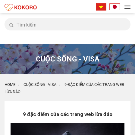
CUỘC SỐNG - VISA
HOME
CUỘC SỐNG - VISA
9 ĐẶC ĐIỂM CỦA CÁC TRANG WEB
›
›
LỪA ĐẢO
9 đặc điểm của các trang web lừa đảo