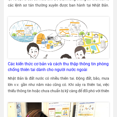
Các kiến thức cơ bản và cách thu thập thông tin phòng
chống thiên tai dành cho người nước ngoài
Nhật Bản là đất nước có nhiều thiên tai. Động đất, bão, mưa lớn v.v. gần như năm nào cũng có. Khi xảy ra thiên tai, việc thiếu thông tin hoặc chưa chuẩn bị kỹ càng để đối phó với thiên tai có thể khiến chúng ta sơ tán chậm trễ và gặp khó khăn trong cuộc sống. Đối với người nước ngoài, sự khác biệt về ngôn ngữ và văn hoá có thể gây khó khăn trong việc hiểu đúng những thông tin cần thiết, làm chậm thời điểm lánh nạn. Bài viết này tổng hợp các điều cơ bản về phòng chống thiên tai để người nước ngoài có thể ứng phó an toàn nhất trong trường hợp xảy ra thiên tai. 〈Nội dung〉 1. Những thiên tai dễ xảy ra ở Nhật Bản 2. Nên làm gì khi có bão, mưa lớn 3. Nên làm gì khi có động đất 4. Để tránh gặp thiệt hại do sóng thần 5. Nên làm gì khi núi lửa phun trào 6. Sơ tán khi có thiên tai 7. Chuẩn bị đối phó với thiên tai (dự trữ đồ v.v.) 8. Thu thập thông tin khi có thiên tai 9. Tổng kết 1. Những thiên tai dễ xảy ra ở Nhật Bản Dưới đây là một số loại thiên tai dễ xảy ra ở Nhật Bản. Ngoài ra, mỗi khu vực đều có bản đồ rủi ro (Hazard Map) để bạn có thể tìm hiểu trước về mức độ thiệt hại dự kiến do thiên tai gây ra. Bão - Mưa lớn Có dự báo trước nhưng nếu mưa kéo dài, có thể xảy ra hiện tượng nước sông tràn bờ, lũ lụt, sạt lở đất. Động đất Động đất có thể xảy ra ở bất cứ đâu tại Nhật. Khi có rung lắc mạnh, các tòa nhà, đồ đạc có thể bị đổ, cửa kính cửa sổ bị vỡ, bị mất điện, mất nước cùng lúc. Sóng thần Những đợt sóng cao xuất hiện sau động đất và ập vào đất liền với tốc độ cực nhanh. Có thể có cả đợt sóng thứ hai và thứ ba, vì vậy cần phải cảnh giác liên tục. Núi lửa phun trào Các khu vực gần núi lửa bị ảnh hưởng bởi tro núi lửa và đá rơi. Khi một ngọn núi lửa lớn phun trào, thiệt hại có thể lan rộng đến cả các khu vực ở xa. 2. Nên làm gì khi có bão, mưa lớn Những năm gần đây, do ảnh hưởng của hiện tượng nóng lên toàn cầu, Nhật Bản thường xuyên phải hứng chịu những trận mưa xối xả (mưa giông bất chợt). Bão cũng ngày càng mạnh hơn, mang theo lượng mưa lớn. Khi mưa lớn gây lũ lụt, các tòa nhà có thể bị ngập và nhấn chìm. Hơn nữa, mưa lớn có thể gây sạt lở đất và lũ bùn, làm hư hại các công trình và tắc nghẽn đường sá. Để bảo vệ tính mạng của bạn khỏi những trận lũ lụt và sạt lở đất như vậy, hãy thực hiện các biện pháp sau đây. Chuẩn bị ứng phó với bão, mưa lớn ・ hường xuyên xem bản đồ rủi ro - Hazard Map (bản đồ thể hiện các khu vực có nguy cơ xảy ra thiên tai) để xác định các khu vực dễ bị ngập lụt và sạt lở đất. [iconpress id="local_1803" title="external link" style="color:#525252; font-size:22px;" ] Trang web của Hazard Map (Bộ Đất đai, Cơ sở hạ tầng, Giao thông vận tải và Du lịch Nhật Bản) Ứng phó khi có bão, mưa lớn ① Không ra sông, biển ・ Đã có nhiều trường hợp người dân bị rơi xuống nước do gió và mưa sau khi ra biển hoặc sông để kiểm tra tình hình. Tuyệt đối không đến gần bờ sông, bờ biển. ② Sơ tán sớm ・ Hãy sơ tán sớm dựa theo thông tin về thiên tai từ Cơ quan Khí tượng Nhật Bản. Nếu bạn bỏ lỡ thời gian sơ tán, gió mạnh, mưa lớn, đường sá bị phong tỏa sẽ gây khó khăn cho việc đi sơ tán. ・ Khi nhận được “lệnh sơ tán” từ chính quyền địa phương, hãy sơ tán đến nơi lánh nạn gần nhất. 3. Nên làm gì khi có động đất Được bao quanh bởi nhiều mảng kiến tạo nên Nhật Bản là một trong những khu vực dễ xảy ra động đất nhất thế giới. Để bảo vệ tính mạng của bạn khỏi động đất, hãy thực hiện các biện pháp sau đây. Chuẩn bị ứng phó với động đất Bàn bạc trước với gia đình về nơi sẽ sơ tán khi động đất xảy ra. Tham gia các buổi diễn tập chuẩn bị ứng phó với thiên tai tại địa phương để tìm hiểu về các phương pháp và tuyến đường sơ tán trong trường hợp xảy ra thiên tai. Cố định đồ đạc để tránh bị đổ. Đồng thời, cân nhắc vị trí để đồ sao cho ngay cả khi bị đổ, người và đồ vẫn an toàn. Ứng phó khi có động đất Khi có động đất, hãy chú ý những điểm sau đây. ① Bảo vệ bản thân khỏi các vật bị rơi hoặc đổ ・ Nếu bạn đang ở trong một tòa nhà → Để bảo vệ bản thân khỏi các vật bị rơi, hãy chui xuống gầm bàn và chờ cho đến khi rung lắc dừng lại. ・ Nếu bạn đang ở ngoài đường → Nếu bạn ở gần một tòa nhà thì biển hiệu, tường nhà, kính vỡ, v.v. có thể rơi xuống, vì vậy hãy bảo vệ đầu bằng túi xách hoặc vật tương tự và di chuyển đến nơi an toàn. ・ Nếu bạn đang ở trong ô tô → Tấp vào lề đường bên trái, tắt máy và đi bộ đến nơi an toàn. ② An toàn phòng cháy chữa cháy (Phòng ngừa hỏa hoạn) ・ Sau khi hết rung lắc, hãy tắt tất cả các thiết bị dùng lửa như bếp gas, lò sưởi v.v. ・ Nếu đồ đạc bốc cháy, hãy cố gắng dập tắt lửa bằng bình chữa cháy. ・ Sau khi động đất xảy ra, khí gas có thể bị rò rỉ nên không được đốt lửa. ③ Không dùng thang máy ・ Có nguy cơ bị mắc kẹt bên trong thang máy nếu nó bị hỏng. ④ Sơ tán đến nơi an toàn ・ Rung lắc mạnh tiềm ẩn nguy cơ sập nhà, cháy nổ và sạt lở đất ở các vùng đồi núi. Sau khi hết rung lắc, hãy di chuyển đến nơi lánh nạn gần nhất. 4. Để tránh gặp thiệt hại do sóng thần Khi động đất lớn xảy ra dưới đáy đại dương, đáy biển sẽ nâng lên, sụt xuống. Điều này gây ra hiện tượng sóng thần. Chuẩn bị ứng phó với sóng thần Thường xuyên xem bản đồ rủi ro - Hazard Map và các nguồn thông tin khác để xác định các khu vực nguy hiểm và tuyến đường sơ tán. Tham gia các buổi diễn tập chuẩn bị ứng phó với thiên tai tại địa phương, học cách sơ tán khi có thiên tai. Ứng phó khi có vẻ sắp có sóng thần Sẽ là quá muộn để bắt đầu sơ tán khi bạn nhìn thấy sóng thần tiến đến bờ biển. Hãy thực hiện các biện pháp phòng ngừa dưới đây và sơ tán càng nhanh càng tốt. ① Sơ tán khi cảm thấy mặt đất rung lắc ・ Nếu bạn cảm thấy rung chấn mạnh gần biển hoặc sông lớn hoặc nếu bạn cảm thấy rung chấn yếu nhưng kéo dài, hãy lập tức di chuyển ra xa biển hoặc sông và sơ tán đến nơi cao như đỉnh đồi hoặc toà nhà lánh nạn. ② Sơ tán khi nghe thấy cảnh báo ・ Ngay cả khi bạn không cảm nhận được động đất, nếu Cơ quan Khí tượng Nhật Bản phát cảnh báo sóng thần, hãy lập tức sơ tán đến khu vực cao hơn. ③ Hãy luôn cảnh giác trong thời gian dài ・ Sóng thần thứ hai và thứ ba đôi khi có thể lớn hơn sóng thần ban đầu. Cần phải cảnh giác lâu dài ngay cả sau khi dư chấn động đất lắng xuống. 5. Nên làm gì khi núi lửa phun trào Nhật Bản có rất nhiều núi lửa. Để bảo vệ tính mạng của bạn khỏi các vụ phun trào, hãy thực hiện các biện pháp sau đây. Chuẩn bị ứng phó khi núi lửa phun trào Thường xuyên xem bản đồ rủi ro - Hazard Map để xác định các loại thiên tai có thể xảy ra tại khu vực của bạn. Khi leo núi → Kiểm tra thông tin về núi lửa trên trang web của Cơ quan Khí tượng Nhật Bản và bản đồ rủi ro Hazard Map ▽ Nộp kế hoạch leo núi ▽ Chuẩn bị thiết bị liên lạc và mũ bảo hiểm. [iconpress id="local_1803" title="external link" style="color:#525252; font-size:22px;" ] Compass (Trang web nộp kế hoạch leo núi) Những việc cần làm khi núi lửa phun trào ① Che miệng bằng khẩu trang hoặc khăn vải ・ Không được hít tro núi lửa. Tro núi lửa chứa các mảnh thủy tinh mịn và các hạt khoáng chất có thể gây hại cho phổi và các cơ quan khác. ② Sơ tán ・ Lánh nạn bên trong các tòa nhà, bảo vệ bản thân khỏi tro núi lửa và đá rơi. ・ Nếu chính quyền địa phương ban hành “lệnh sơ tán”, hãy sơ tán đến nơi an toàn ngay lập tức. ③ Núi lửa phun trào khi đang leo núi ・ Lập tức di chuyển ra xa miệng núi lửa và tìm nơi trú ẩn trong nhà hoặc lều trên núi. ・ Đeo mũ bảo hiểm để bảo vệ đầu. 6. Sơ tán khi có thiên tai Khung cảnh nơi lánh nạn (Có nhiều kiểu nơi lánh nạn khác nhau) Nơi lánh nạn ・ Nếu sắp có thiên tai hoặc đã xảy ra thiên tai, hãy sơ tán đến nơi an toàn càng sớm càng tốt. ・ Thường xuyên xác định nơi lánh nạn tại khu vực mình đang sống. ※ Bạn có thể kiểm tra thông tin trên trang web của chính quyền địa phương. ・ Nếu bạn khó đi đến nơi lánh nạn, hãy sơ tán đến một nơi an toàn gần đó (ví dụ như một toà nhà kiên cố v.v.). Lệnh sơ tán ・Nếu nguy cơ thiệt hại do thiên tai tăng cao, chính quyền địa phương sẽ ban hành “lệnh sơ tán”. Bạn sẽ được biết về lệnh này thông qua truyền hình, đài phát thanh và tin cảnh báo khẩn cấp trên điện thoại di động. Nếu lệnh sơ tán được ban hành, tính mạng của bạn có thể gặp nguy hiểm, hãy lập tức sơ tán đến nơi lánh nạn gần đó hoặc nơi an toàn khác. Cách sơ tán ・Khi sơ tán, hãy tắt các thiết bị dùng lửa rồi ra ngoài. Ngoài ra, hãy mang ít đồ đạc nhất có thể, đeo chúng trên lưng để hai tay được tự do. 7. Chuẩn bị đối phó với thiên tai (dự trữ đồ v.v.) Dự trữ đồ để ứng phó khi có thiên tai Để tiếp tục sinh hoạt hàng ngày trong thời gian xảy ra thiên tai, cần phải dự trữ nước, đồ ăn và toilet di động dùng khi khẩn cấp v.v.. Dự trữ ở mức cơ bản Nước uống: Hãy dự trữ ít nhất 3 lít nước mỗi người mỗi ngày trong 3 ngày. Trong trường hợp xảy ra động đất lớn, đường ống dẫn nước thường bị hư hại dẫn đến tình trạng mất nước kéo dài, vì vậy tốt hơn hết là nên chuẩn bị lượng nước dự trữ đủ dùng trong 1-2 tuần nếu có thể. Nước sinh hoạt: để đề phòng việc mất nước, việc dự trữ nước sinh hoạt hàng ngày cũng rất cần thiết. Đồ ăn (đồ ăn bảo quản lâu): Đồ hộp và thực phẩm đóng gói tiệt trùng, có thể ăn ngay không cần chế biến. Trong trường hợp xảy ra thảm họa lớn, các sản phẩm trong các cửa hàng sẽ nhanh chóng bị bán hết, việc mua đồ ăn sẽ trở nên bất khả thi trong một thời gian dài. Nếu đường sá bị cắt đứt, hàng hóa sẽ không thể đến được cửa hàng trong một thời gian dài. Nhiều bài báo khuyên nên dự trữ lượng đồ ăn đủ dùng trong vài ngày, nhưng tốt hơn hết là nên dự trữ đồ ăn đủ dùng trong hai tuần nếu có thể. Toilet di động dùng khi khẩn cấp: Nước trong các nhà vệ sinh thông thường sẽ ngừng hoạt động nên hãy chuẩn bị sẵn nhiều toilet di động dùng một lần (hoặc túi rác to). Túi dùng khi khẩn cấp (ba lô ứng phó với thiên tai): Đây là túi chứa các vật dụng thiết yếu cho trường hợp khẩn cấp, ví dụ như đèn pin, radio và pin v.v.. Bạn cũng nên cho thêm một cục sạc dự phòng, tiền mặt (khi có thiê