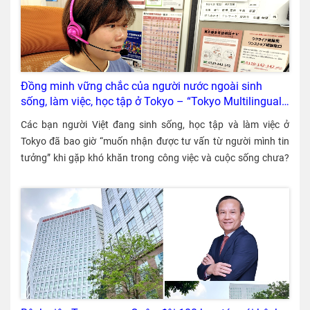
Đồng minh vững chắc của người nước ngoài sinh
sống, làm việc, học tập ở Tokyo – “Tokyo Multilingual
Consultation Navi” / miễn phí
Các bạn người Việt đang sinh sống, học tập và làm việc ở Tokyo đã bao giờ “muốn nhận được tư vấn từ người mình tin tưởng” khi gặp khó khăn trong công việc và cuộc sống chưa? Khi đó, chắc hẳn bạn sẽ tìm kiếm thông tin do người Việt viết trên mạng xã hội. Tuy nhiên, mạng xã hội cũng thường ẩn chứa nhiều thông tin sai lệch. Khi “muốn nhận được tư vấn từ người đáng tin cậy”, “muốn xin tư vấn từ chuyên gia có kiến thức về pháp luật”, bạn thử dùng “東京都多言語相談ナビ (Tokyo Multilingual Consultation Navi - Tư vấn đa ngôn ngữ Tokyo)” xem sao? Trong bài viết này, chúng tôi sẽ giới thiệu dịch vụ tư vấn qua điện thoại (miễn phí) do tổ chức công cung cấp và các trang web tìm lớp học tiếng Nhật (chi phí thấp). 〈Nội dung〉 1. Tư vấn đời sống bằng tiếng Việt 2. Tư vấn pháp luật miễn phí 3. Tư vấn miễn phí về lưu trú (visa, các vấn đề liên quan đến Cục Quản lý xuất nhập cảnh) 4. Trang web tìm lớp học tiếng Nhật 5. Tổng kết 1. Tư vấn đời sống bằng tiếng Việt Tokyo Metropolitan Foundation “TSUNAGARI” - Quỹ TSUNAGARI tiếp nhận nhiều nội dung tư vấn của người nước ngoài qua điện thoại. Đội ngũ nhân viên người Việt (hoặc nhân viên không phải người Việt sẽ cùng phiên dịch viên tiếng Việt) trả lời các câu hỏi hoặc thắc mắc của bạn, chẳng hạn như cách vứt các vật dụng không cần thiết (cách vứt rác cồng kềnh), các thủ tục khác nhau tại cơ quan hành chính, bảo hiểm hưu trí, nhà trẻ và trường học, y tế và tai nạn giao thông v.v.. Tư vấn miễn phí. Tên của dịch vụ này là “Tokyo Multilingual Consultation Navi (tạm dịch là Tư vấn đa ngôn ngữ Tokyo)”. Gọi là “đa ngôn ngữ” vì bạn có thể nhận được lời khuyên bằng nhiều ngôn ngữ, bao gồm cả tiếng Việt. Tất nhiên, nếu bạn thông thạo tiếng Nhật, bạn cũng có thể xin tư vấn bằng tiếng Nhật. Tokyo Multilingual Consultation Navi - Tư vấn đa ngôn ngữ Tokyo 【Người có thể xin tư vấn】 ・ Những người đang sống ở Tokyo ・ Những người đang làm việc ở Tokyo (nhà ở ngoài Tokyo cũng được) ・ Những người đang học tại các trường ở Tokyo (nhà ở ngoài Tokyo cũng được) 【Ngày có thể tư vấn】 ・ Thứ hai ~ thứ sáu（10：00～16：00） ※ Trừ những ngày nghỉ lễ của Nhật. 【Số điện thoại】 0120-142-142 ※ Không mất phí. ※Nếu người nhận điện thoại không phải là người Việt, bạn hãy nói “ベトナム語でお願いします (betonamugo de onegaishimasu - xin hãy nói tiếng Việt)”, chúng tôi sẽ chuyển máy cho nhân viên người Việt hoặc mời phiên dịch viên tiếng Việt. 【Phí tư vấn】 ・ Miễn phí ※ 1 lần tư vấn kéo dài tối đa 60 phút. Những chủ đề tư vấn thường gặp là? “Tokyo Multilingual Consultation Navi - Tư vấn đa ngôn ngữ Tokyo” tiếp nhận nhiều loại câu hỏi khác nhau từ người nước ngoài, bao gồm các loại câu hỏi sau: ・Tư cách lưu trú (visa theo nghĩa rộng) ・Nhà ở ・Y tế ・Liên quan đến lao động ・Kết hôn - Ly hôn ・Sinh sản - chăm sóc trẻ nhỏ ・Nhà trẻ và mẫu giáo ・Trường học ・Đời sống nói chung ・Tai nạn giao thông ◆ Ví dụ cụ thể Đời sống nói chung ・ Tôi không biết cách vứt rác cồng kềnh (rác cỡ lớn) (Tôi muốn vứt giường, vali, v.v.).・ Tôi đã nhận được thư từ cơ quan hành chính nhưng tôi không biết phải làm thủ tục như thế nào.・ Hãy cho tôi biết cách tìm và nộp đơn xin vào nhà trẻ. Y tế ・ Tôi muốn điều trị sâu răng (tôi nên đến nha sĩ nào, tôi có thể dùng bảo hiểm không v.v.)・ Tôi muốn tiêm vắc xin. Nhà ở (nhà thuê) ・ Điện và gas đã bị cắt.・ Hợp đồng thuê căn hộ của tôi sắp hết hạn. Để gia hạn thì tôi nên làm gì?・ Hãy cho tôi biết thủ tục chuyển ra khỏi căn hộ. Khác ・ Tôi đã nhận được giấy yêu cầu thanh toán bảo hiểm hưu trí nhưng tôi không biết nên làm gì. Có câu hỏi tư vấn nào khác thường không? “Tokyo Multilingual Consultation Navi - Tư vấn đa ngôn ngữ Tokyo” tiếp nhận nhiều loại câu hỏi, có cả câu hỏi hiếm gặp. Nếu bạn có câu hỏi mà Tư vấn đa ngôn ngữ Tokyo không thể trả lời, bạn sẽ được hướng dẫn đến nơi bạn có thể xin lời khuyên. ◆ Ví dụ Ví dụ tư vấn số ① ・ 5~6 cảnh sát xông vào nhà tôi và ép tôi phải xét nghiệm nước tiểu. Tôi đã giác hơi ở ban công nên có vẻ là hàng xóm đã nghi ngờ tôi sử dụng chất kích thích và báo cảnh sát. Ví dụ tư vấn số ② ・ Một số rác cồng kềnh ở ban công nhà tôi đã bị cơn bão thổi bay, làm hỏng cửa sổ của một căn phòng ở tầng dưới và một chiếc ô tô. Do thảm họa thiên nhiên nên tôi bất ngờ trở thành người gây thiệt hại, tôi phải chịu trách nhiệm ở mức độ nào?→ Chúng tôi đã giới thiệu dịch vụ tư vấn pháp luật miễn phí cho người này. 2. Tư vấn pháp luật miễn phí Nếu bạn gặp rắc rối hoặc gặp khó khăn vì không hiểu luật pháp Nhật Bản, bạn có thể nhận được tư vấn pháp luật miễn phí. Luật sư người Nhật và phiên dịch viên sẽ hỗ trợ bạn. 【Tư vấn pháp luật miễn phí】 ・ 1 lần tối đa 60 phút ・ Cần hẹn trước. Hãy gọi điện để hẹn trước. Số điện thoại: 0120-142-142 【Người có thể xin tư vấn】 ・ Những người đang sống ở Tokyo ・ Những người đang làm việc ở Tokyo (nhà ở ngoài Tokyo cũng được) ・ Những người đang học tại các trường ở Tokyo (nhà ở ngoài Tokyo cũng được) 【Ngày có thể tư vấn】 ・ Thứ hai, thứ tư, thứ sáu (①13:30~, ②14:45~) ※ Trừ những ngày nghỉ lễ của Nhật. ◆ Ví dụ Trường tiếng Nhật ・ Tôi đã trả trước phí nhập học và học phí đắt đỏ nhưng vì không hài lòng với giờ học nên tôi quyết định nghỉ học. Tôi muốn được hoàn lại học phí. Ly hôn ・ Tôi muốn ly hôn với người Nhật nhưng tài sản sẽ được chia như thế nào và luật pháp của nước nào sẽ được áp dụng?・ Tôi đã ly hôn với người Nhật, nhưng đối phương không đưa tiền phụ cấp nuôi con. Nhà thuê ・ Chủ nhà đã yêu cầu tôi chuyển đi, tôi có phải tuân theo không?・ Khi tôi chuyển đi, tôi bị yêu cầu trả tiền sửa chữa phòng nhưng tôi không đồng ý với điều đó. Tai nạn giao thông ・ Tôi đã gặp tai nạn khi sử dụng xe thuê để làm việc. Công ty tôi không chi trả bảo hiểm cho việc này. Tôi nên chịu trách nhiệm ở mức độ nào? Tai nạn giao thông ・ Khi đang vận chuyển tủ lạnh bằng xe thuê, tôi đã đâm vào một xe đang đỗ nhưng vì không liên lạc được với đối phương nên tôi đã bỏ đi. Sau đó cảnh sát đã liên lạc với tôi. Tôi có thể sử dụng bảo hiểm không?→ Trong trường hợp này, bảo hiểm sẽ không chi trả vì bạn đã rời khỏi hiện trường mà không báo cáo vụ việc với cảnh sát. Nếu bạn gặp tai nạn giao thông, trước tiên bạn phải liên hệ với cảnh sát (gọi 110) và yêu cầu cảnh sát đến hiện trường. 3. Tư vấn miễn phí về lưu trú (visa, các vấn đề liên quan đến Cục Quản lý xuất nhập cảnh) Tokyo Multilingual Consultation Navi - Tư vấn đa ngôn ngữ Tokyo cũng cung cấp “tư vấn lưu trú miễn phí”. Nếu bạn có bất kỳ câu hỏi nào về thủ tục liên quan đến Cục Quản lý xuất nhập cảnh, chẳng hạn như tư cách lưu trú (visa theo nghĩa rộng), thời gian lưu trú v.v. bạn đừng ngại, hãy xin tư vấn nhé. 【Tư vấn lưu trú miễn phí】 ・ 1 lần tối đa 60 phút ・ Cần hẹn trước. Hãy gọi điện để hẹn trước. Bạn sẽ được hỏi về nội dung ghi trên thẻ lưu trú nên hãy chuẩn bị sẵn thẻ lưu trú rồi gọi điện thoại. Số điện thoại: 0120-142-142 【Người có thể xin tư vấn】 ・ Những người đang sống ở Tokyo ・ Những người đang làm việc ở Tokyo (nhà ở ngoài Tokyo cũng được) ・ Những người đang học tại các trường ở Tokyo (nhà ở ngoài Tokyo cũng được) 【Ngày có thể tư vấn】 ・ Thứ ba lần thứ tư mỗi tháng (14:00~16:00) ※ Trừ những ngày nghỉ lễ của Nhật. 【Nơi tư vấn】 ・ Văn phòng của Quỹ T (Nishi Shinjuku) ・ Zoom (online) 【Ví dụ】 ・ Tôi là người có Kỹ năng đặc định, tôi có thể gọi vợ sang Nhật không? ・ Tôi đã nhận được hồ sơ từ Cục Quản lý xuất nhập cảnh nhưng tôi không hiểu nội dung. ・ Tôi là du học sinh, để đổi sang tư cách Kỹ năng đặc định hoặc tư cách lao động thì tôi nên làm gì? 4. Trang web tìm lớp học tiếng Nhật Quỹ TSUNAGARI cũng điều hành “Trang web Lớp học tiếng Nhật Tokyo” để mọi người tìm kiếm các lớp học tiếng Nhật tại Tokyo. Có lẽ rất nhiều người Việt đang làm việc hoặc học tập tại Nhật mong muốn “học thêm tiếng Nhật với chi phí thấp”. “Trang web Lớp học tiếng Nhật Tokyo” là trang web giới thiệu với các bạn như vậy “lớp học tiếng Nhật” với chi phí thấp do các tổ chức tình nguyện v.v. tổ chức. ※ “Lớp tiếng Nhật” không phải là “trường tiếng Nhật”. Đây là lớp học do người bản địa dạy tiếng Nhật với mức học phí thấp. Các lớp học tiếng Nhật được giới thiệu trên trang web bao gồm hai loại: lớp học mà bạn được gặp giáo viên và học trực tiếp, lớp học online. Tất cả các lớp học đều ở Tokyo và có rất nhiều lớp được giới thiệu trên trang web. Nếu bạn tìm thấy lớp học mà bạn quan tâm, bạn có thể đăng ký học qua mẫu gửi email ở trên trang web. 5. Tổng kết Bài viết này chủ yếu giới thiệu các hoạt động của Tokyo Multilingual Consultation Navi - Tư vấn đa ngôn ngữ Tokyo. Tokyo Multilingual Consultation Navi sẽ tiếp nhận tư vấn bằng tiếng mẹ đẻ của người nước ngoài nếu người đó có trăn trở, thắc mắc khi sinh sống, làm việc, học tập ở Nhật. Nếu bạn cần tư vấn liên quan đến pháp luật, Tokyo Multilingual Consultation Navi sẽ tiếp nhận tư vấn miễn phí, luật sư và phiên dịch sẽ hỗ trợ bạn. Tokyo Multilingual Consultation Navi - Tư vấn đa ngôn ngữ Tokyo cũng có những ngày đặc biệt để hỗ trợcác vấn đề liên quan đến thủ tục của Cục Quản lý xuất nhập cảnh và visa v.v.. Đối với những bạn muốn họ