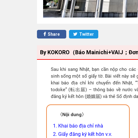
Share
Twitter
By KOKORO（Báo Mainichi+VAIJ；Đơn vị h
Sau khi sang Nhật, bạn cần nộp cho các c
sinh sống một số giấy tờ. Bài viết này s
khai báo địa chỉ khi chuyển đến Nhật,
todoke” (転出届) – thông báo về nước và kh
đăng ký kết hôn (婚姻届) và thẻ Số đị
〈Nội dung〉
1. Khai báo địa chỉ nhà
2. Giấy đăng ký kết hôn v.v.