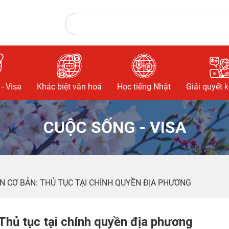
- Visa
Khác biệt văn hoá
Học tiếng Nhật
Giải quyết 
CUỘC SỐNG - VISA
N CƠ BẢN: THỦ TỤC TẠI CHÍNH QUYỀN ĐỊA PHƯƠNG
Thủ tục tại chính quyền địa phương