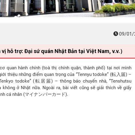
09/01/
ỗ trợ: Đại sứ quán Nhật Bản tại Việt Nam, v.v.）
ơ quan hành chính (toà thị chính quận, thành phố) tại nơi mình
ẽ giới thiệu những điểm quan trọng của “Tennyu todoke” (転入届) –
 “Tenkyo todoke” (転居届) – thông báo chuyển nhà, “Tenshutsu
ông ở Nhật nữa. Ngoài ra, bài viết cũng sẽ giải thích về giấy
nh danh cá nhân (マイナンバーカード).