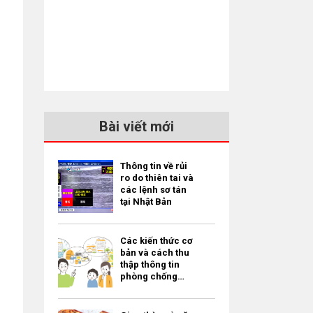
Bài viết mới
Thông tin về rủi
ro do thiên tai và
các lệnh sơ tán
tại Nhật Bản
Các kiến thức cơ
bản và cách thu
thập thông tin
phòng chống
thiên tai dành
cho người nước
ngoài