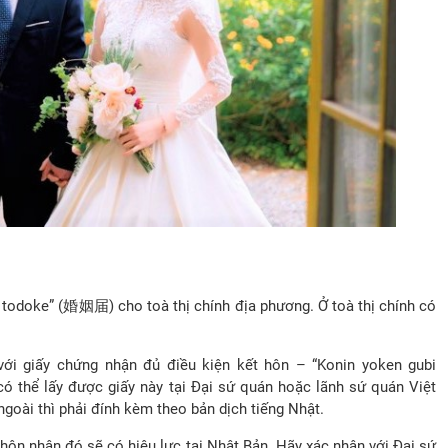
n todoke” (婚姻届) cho toà thị chính địa phương. Ở toà thị chính có
ới giấy chứng nhận đủ điều kiện kết hôn – “Konin yoken gubi
lấy được giấy này tại Đại sứ quán hoặc lãnh sứ quán Việt
goài thì phải đính kèm theo bản dịch tiếng Nhật.
hôn nhân đó sẽ có hiệu lực tại Nhật Bản. Hãy xác nhận với Đại sứ