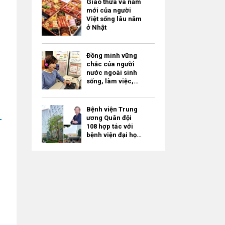
Giao thừa và năm
mới của người
Việt sống lâu năm
ở Nhật
Đồng minh vững
chắc của người
nước ngoài sinh
sống, làm việc,
học tập ở Tokyo –
“Tokyo
Multilingual
Bệnh viện Trung
Consultation
ương Quân đội
Navi” / miễn phí
108 hợp tác với
bệnh viện đại học
của Nhật Bản