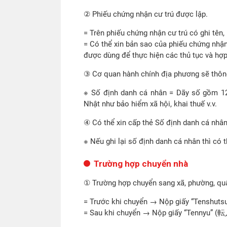
② Phiếu chứng nhận cư trú được lập.
= Trên phiếu chứng nhận cư trú có ghi tên, ng
= Có thể xin bản sao của phiếu chứng nhận 
được dùng để thực hiện các thủ tục và hợp 
③ Cơ quan hành chính địa phương sẽ thông
※
Số định danh cá nhân = Dãy số gồm 12 
Nhật như bảo hiểm xã hội, khai thuế v.v.
④ Có thể xin cấp thẻ Số định danh cá nhâ
※
Nếu ghi lại số định danh cá nhân thì có 
Trường hợp chuyển nhà
① Trường hợp chuyển sang xã, phường, qu
= Trước khi chuyển → Nộp giấy “Tenshuts
= Sau khi chuyển → Nộp giấy “Tennyu” (転