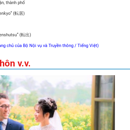
ận, thành phố
Tenkyo” (転居)
Tenshutsu” (転出)
ang chủ của Bộ Nội vụ và Truyền thông / Tiếng Việt)
hôn v.v.