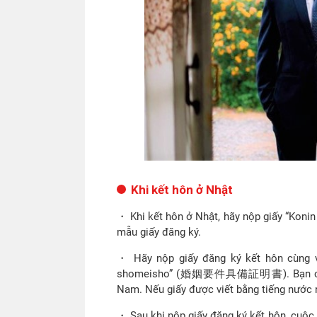
Khi kết hôn ở Nhật
・ Khi kết hôn ở Nhật, hãy nộp giấy “Koni
mẫu giấy đăng ký.
・ Hãy nộp giấy đăng ký kết hôn cùng v
shomeisho” (婚姻要件具備証明書). Bạn có thể 
Nam. Nếu giấy được viết bằng tiếng nước n
・ Sau khi nộp giấy đăng ký kết hôn, cuộc 