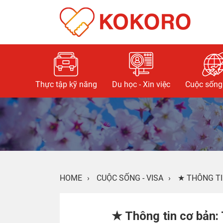
Thực tập kỹ năng
Du học - Xin việc
Cuộc sống 
HOME
›
CUỘC SỐNG - VISA
›
★ THÔNG TI
★ Thông tin cơ bản: 