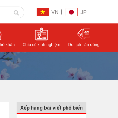
VN
JP
khó khăn
Chia sẻ kinh nghiệm
Du lịch - ăn uống
Xếp hạng bài viết phổ biến