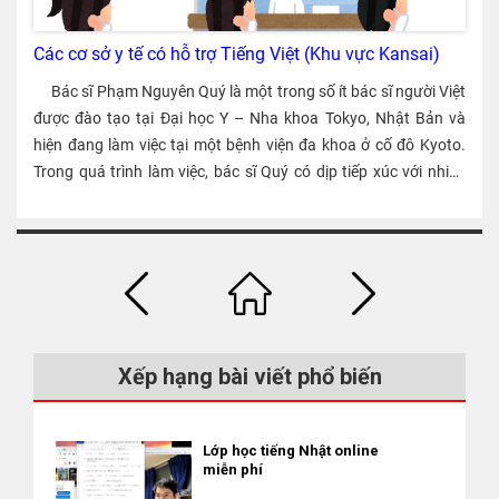
“Kokuminnenkin – bảo hiểm hưu trí” và “Kokumin kenko hoken
– bảo hiểm y tế quốc dân” – hai loại khác với người đi làm.
Các cơ sở y tế có hỗ trợ Tiếng Việt (Khu vực Kansai)
Ngoài ra, du học sinh thường không thể tham gia “Bảo hiểm
thất nghiệp” nên cũng không bị trừ khoản phí này. Thuế suất
Bác sĩ Phạm Nguyên Quý là một trong số ít bác sĩ người Việt
trong thuế thu nhập của du học sinh sẽ thay đổi theo số năm
được đào tạo tại Đại học Y – Nha khoa Tokyo, Nhật Bản và
sống ở Nhật và mức thu nhập có được. Bạn hãy tham khảo
hiện đang làm việc tại một bệnh viện đa khoa ở cố đô Kyoto.
thông tin chi tiết trong bài viết dưới đây. [iconpress
Trong quá trình làm việc, bác sĩ Quý có dịp tiếp xúc với nhiều
id="local_1803" title="external link" style="color:#525252; font-
bệnh nhân người Việt Nam lẫn người nước ngoài gặp khó khăn
size:22px;" ] Việc làm thêm của du học sinh và thuế ＊ Trong
trong quá trình khám chữa bệnh nên đã viết bài sau đây, với hy
bảng lương của du học sinh Trung Quốc, Hàn Quốc, Thái v.v.
vọng giúp ích đôi chút trong việc cải thiện tình hình. Cách tìm
thường không bị tính thuế thu nhập. Đó là vì Nhật Bản đã ký
kiếm cơ sở y tế Số người Việt Nam đang làm việc, học tập ở
hiệp định về thuế với các nước nêu trên. Thế nhưng, giữa Nhật
Nhật Bản ngày càng tăng. Theo số liệu của Bộ Tư pháp Nhật
Bản và Việt Nam chưa có hiệp định này nên trên bảng lương
Bản, tính tới tháng 12/2019, số người Việt Nam tại Nhật Bản là
của du học sinh Việt Nam có tính thuế thu nhập. Thuế cư trú
411.968 người, tăng 24,5% so với con số 81.133 người trong
Xếp hạng bài viết phổ biến
(thuế thị dân) Thuế cư trú (thuế thị dân) là tên gọi gộp của 2
năm trước đó. Tuy nhiên, một bộ phận lớn người Việt không đủ
loại thuế “thuế địa phương” và “thuế tỉnh, thành phố”. Hai loại
khả năng giao tiếp bằng tiếng Nhật phổ thông và gặp nhiều
thuế này sẽ được gộp lại và trả cho địa phương (nơi đang ở - có
khó khăn trong việc giao tiếp khi đi khám bệnh. Đây là vấn đề
Lớp học tiếng Nhật online
phiếu dân cư) vào ngày 1 tháng 1. ・ Thuế thu nhập đóng cho
phổ biến của người nước ngoài ở Nhật dù nhiều người có bảo
miễn phí
nhà nước, thuế cư trú đóng cho nơi mình sống. ・ Thuế cư trú
hiểm y tế và trên nguyên tắc có thể đi bất cứ bệnh viện/phòng