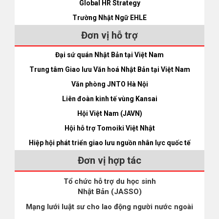
Global HR Strategy
Những cơ sở y tế có hỗ trợ tiếng Việt (khu vực Kansai) Liên
quan đến vấn đề hỗ trợ ngôn ngữ cho người nước ngoài, Chính
Trường Nhật Ngữ EHLE
phủ Nhật đang rất cố gắng để cải thiện môi trường khám chữa
Đơn vị hỗ trợ
bệnh cho người nước ngoài. Tại các bệnh viện trực thuộc
trường Đại học, hay bệnh viện chuyên nghành (giống bệnh viện
Đại sứ quán Nhật Bản tại Việt Nam
“tuyến cuối” ở Việt Nam) thì hầu hết đều có sử dụng dịch vụ
Trung tâm Giao lưu Văn hoá Nhật Bản tại Việt Nam
dịch qua điện thoại cho bệnh nhân hoặc có phiên dịch tới trực
Văn phòng JNTO Hà Nội
tiếp hỗ trợ quá trình thăm khám và giải thích của bác sĩ. Tuy
nhiên, cũng phải nói rằng dịch thuật y tế Nhật- Việt đang còn ở
Liên đoàn kinh tế vùng Kansai
thời kỳ “sơ khai” vì số người rành rõi tiếng Nhật y khoa còn rất
Hội Việt Nam (JAVN)
ít. Nhiều tình huống phiên dịch chưa đúng chuyên môn và chất
Hội hỗ trợ Tomoiki Việt Nhật
lượng dịch vẫn chưa ổn định. Sau đây, tôi xin giới thiệu một số
Hiệp hội phát triển giao lưu nguồn nhân lực quốc tế
bệnh viện có hỗ trợ thông dịch bằng tiếng Việt tại Kansai để
độc giả tham khảo. ◇ Tại Tỉnh Osaka 1Rinku General Medical
Đơn vị hợp tác
Centerりんくう総合医療センター 【Địa chỉ】Rinku Ourai Kita
2-23, Izumisano-shi, Osaka-fu 598-8577 【Điện thoại】072-
Tổ chức hỗ trợ du học sinh
Nhật Bản (JASSO)
469-3111 【Chuyên khoa】Tất cả các chuyên khoa 【Ngày
làm việc】Thứ 2 đến thứ 6, từ từ 8:00 đến 11:00 (Sản phụ khoa
Mạng lưới luật sư cho lao động người nước ngoài
tới 11:30) 2Osaka University Hospital大阪大学付属病院病