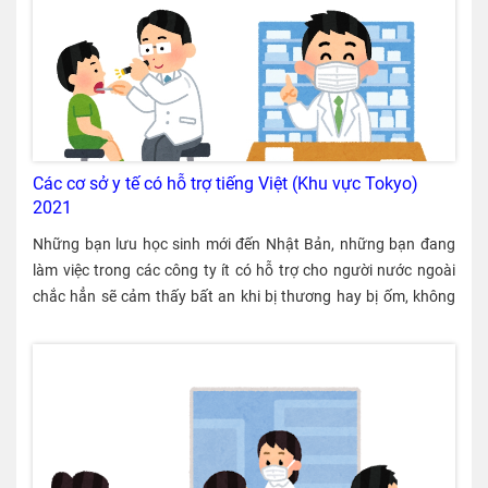
hoken no gokei gaku" 34.319 yên Tổng của 3 khoản (phí bảo
hiểm xã hội) dưới đây. ① Bảo hiểm y tế ② Bảo hiểm hưu trí ③
Bảo hiểm thất nghiệp C Số tiền chịu thuế cư trú 177.483 yên
Khoản "A - B". D Thuế thu nhập 2.340 yên Khoản thuế thu nhập
được tính theo thuế suất phụ thuộc vào khoản C. Phí “Bảo
hiểm xã hội” sẽ do công ty và người lao động cùng trả. Về bảo
hiểm xã hội, bạn hãy tham khảo thêm bài viết phía dưới nhé.
Các cơ sở y tế có hỗ trợ tiếng Việt (Khu vực Tokyo)
[iconpress id="local_1803" title="external link"
2021
style="color:#525252; font-size:22px;" ] Bảo hiểm y tế và hưu trí
Cách tính “E Khoản tiền đã được khấu trừ” A (Tổng tiền lương)
Những bạn lưu học sinh mới đến Nhật Bản, những bạn đang làm việc trong các công ty ít có hỗ trợ cho người nước ngoài chắc hẳn sẽ cảm thấy bất an khi bị thương hay bị ốm, không biết nên đi khám ở bệnh viện nào phải không? Chúng tôi xin giới thiệu bài viết của một cộng tác Việt Nam làm việc lâu năm ở Nhật Bản về một số cơ sở y tế có hỗ trợ tiếng Việt ở khu vực Tokyo. Ở Nhật Bản, thông thường thì khi bị ốm nhẹ hoặc bị thương thì người ta đi khám bệnh tại các phòng khám (Clinic). Khi cần thiết, các phòng khám sẽ viết giấy giới thiệu để người bệnh có thể khám bệnh ở các bệnh viện lớn hơn. Trong bài viết này chúng tôi xin lần lượt giới thiệu các phòng khám, các bệnh viện vừa và nhỏ và sau cùng là các bệnh viện lớn. (Danh sách các bệnh viện) Phòng khám Sakura Takadanobaba Phòng khám Nakai-ekimae Bệnh viện Shinjuku Hiro Clinic Bệnh viện Tojun Bệnh viện Okubo Bệnh viện Kokubunji Bệnh viện Tama Nanbu Chiiki Trung tâm Quốc Gia Y tế Sức khỏe Toàn cầu Bệnh viện NTT Higashi-Nihon Kanto Bệnh viện Komagome thủ đô Tokyo Các bệnh viện khác Phòng khám Sakura Takadanobaba Ảnh từ trang web của bệnh viện Phiên dịch viên người Việt sẽ hỗ trợ bạn trong quá trình khám chữa bệnh. Với những triệu chứng mà phòng khám không thể xử lý được, bạn cũng có thể xin ý kiến của phòng khám về cơ sở y tế khám chữa bệnh tiếp theo. Trong trường hợp cần thiết, phòng khám sẽ cho bạn Giấy chuyển viện 診療情報提供書（紹介状）để bạn có thể đến khám ở bệnh viện lớn hơn và được khám chữa thuận lợi. [iconpress id="local_1803" title="external link" style="color:#525252; font-size:22px;" ] Trang web của Phòng khám Sakura Takadanobaba (tiếng Nhật) [iconpress id="local_1803" title="external link" style="color:#525252; font-size:22px;" ] Trang web của Phòng khám Sakura Takadanobaba (tiếng Việt) Địa chỉ Shinjuku-ku, Takadanobaba 4-11-8, tòa nhà Kawakami, tầng 3 Điện thoại 03-5937-3717 Chuyên khoa Khoa Ngoại chỉnh hình, khoa Nội (khoa Nội chỉ khám vào chiều thứ Tư và sáng thứ bảy (tuần thứ 2 và thứ 4 của tháng) Ngày nghỉ Thứ Sáu, chiều thứ Bảy, Chủ Nhật, ngày Lễ Thông tin khác Chiều thứ Tư có phiên dịch tiếng Việt. Đi bộ từ ga Takadanobaba Phòng khám Nakai-ekimae Phòng khám Nakai-ekimae do bác sĩ Takenaga Ken (bác sĩ là người Việt, đã sinh sống ở Nhật từ nhỏ) rất giỏi tiếng Việt phụ trách. Với những triệu chứng mà phòng khám không thể xử lý được, bạn có thể xin ý kiến về cơ sở y tế khám chữa bệnh khác. Trong trường hợp cần thiết, phòng khám sẽ cho bạn Giấy chuyển viện để bạn có thể đến khám ở bệnh viện lớn hơn và được khám chữa thuận lợi. [iconpress id="local_1803" title="external link" style="color:#525252; font-size:22px;" ] Phòng khám Naka-ekimae (tiếng Nhật) Địa chỉ Shinjuku-ku Ochiai, 2-20-2, tòa nhà Sugiyama, tầng 3 Điện thoại 03-3365-1627 Chuyên khoa Khoa Nội, khoa Nhi, Khoa Da liễu, Khoa Dị ứng, khoa Nội Đông y Ngày nghỉ Thứ Hai, ngày Lễ Thông tin khác Đi bộ từ ga Nakai 90m, từ ga Ochiai 410m Bệnh viện Shinjuku Hiro Clinic Ảnh từ trang web của bệnh viện Bác sĩ bệnh viện trưởng thì bác sĩ đã từng đi Việt Nam và nhiệt tình khám chữa bệnh cho người nước ngoài. Bệnh viện sử dụng ứng dụng dịch Google qua máy tính bảng. [iconpress id="local_1803" title="external link" style="color:#525252; font-size:22px;" ] Bệnh viện Shinjuku Hiro (tiếng Nhật) [iconpress id="local_1803" title="external link" style="color:#525252; font-size:22px;" ] Bệnh viện Shinjuku Hiro (tiếng Anh) Địa chỉ Shinjuku-ku, Okubo 2-11-15, tòa nhà Obayashi 1-2F Điện thoại 03-5270-5610 Chuyên khoa Khoa Nội, khoa Da liễu, khoa Ngoại chỉnh hình Ngày nghỉ Thứ Bảy, Chủ Nhật Thông tin khác Đi bộ từ ga Nishi-Waseda 6 phút, ga Higashi-Shinjuku 8 phút. Cần đặt lịch hẹn khám. Bệnh viện Tojun Ảnh từ trang web của bệnh viện Khu khám bệnh của Bệnh viện Tojun có một số y tá người Việt kỳ cựu đang làm việc nên có thể bạn sẽ nhận được sự hỗ trợ. Đây là bệnh viện hỗ trợ y tế trong địa phương nên trang thiết bị được trang bị đầy đủ, có thể tới khám mà không cần đặt lịch trước. [iconpress id="local_1803" title="external link" style="color:#525252; font-size:22px;" ] Trang web Bệnh viện Tojun (tiếng Nhật) Địa chỉ 4-3-4 Hitotsuya, Adachi-ku, Tokyo Điện thoại 03-3850-8711 Chuyên khoa Khoa Nội, khoa Ngoại, khoa Ngoại chỉnh hình, Khoa Ngoại thần kinh, khoa Nội tuần hoàn, khoa Da liễu Khám ngoại trú Nội soi, cai nghiện thuốc lá, trung tâm tim mạch, lọc máu, giãn tĩnh mạch chi dưới, hội chứng ngưng thở khi ngủ Ngày nghỉ Chủ Nhật, ngày Lễ Thông tin khác Đi bộ 10 phút từ ga Aoi hoặc ga Rokuchou Bệnh viện Okubo Ảnh từ trang web của bệnh viện Bệnh viện nằm ở khu vực Shinjuku là nơi có nhiều người nước ngoài sinh sống và làm việc. Là bệnh viện hỗ trợ y tế địa phương nên chủ yếu điều trị bệnh nhân được giới thiệu đến. Tuy nhiên bệnh viện cũng có Trung tâm hỗ trợ bệnh nhân để giúp bệnh nhân người nước ngoài trong trường hợp khẩn cấp nên có dịch vụ hỗ trợ đa ngôn ngữ chất lượng cao. Với sự lãnh đạo của viện trưởng, bệnh viện cố gắng trở thành “Bệnh viện không từ chối bệnh nhân người nước ngoài”. [iconpress id="local_1803" title="external link" style="color:#525252; font-size:22px;" ] Trang web Bệnh viện Okubo (tiếng Nhật) [iconpress id="local_1803" title="external link" style="color:#525252; font-size:22px;" ] Trang web Bệnh viện Okubo (tiếng Anh) Địa chỉ Shinjuku-ku, Kabukicho 2-44-1 Điện thoại 03-5273-7711 Chuyên khoa Khoa Nội, khoa Tuần hoàn, khoa Nội thận, khoa Ngoại, khoa Tiêu hóa, khoa Ngoại chỉnh hình, khoa Da liễu, khoa Tiết niệu, khoa Sản phụ, khoa Mắt, khoa Tai Mũi Họng（Tham khảo thêm trang web） Ngày nghỉ Chủ Nhật, ngày Lễ Thông tin khác Cách ga Seibu Shinjuku 2 phút đi bộ, từ ga Shinjuku của các đường tàu khác, ga Okubo, Shin-Okubo của đường JR đi bộ 7 phút. Cần đặt hẹn lịch khám. Bênh viện Kokubunji Ảnh từ trang web của bệnh viện Bệnh viện có bác sĩ trưởng khoa Đỗ Khắc Nhân (杜吉克仁) xuất thân là người Việt Nam và có một số điều dưỡng viên người Việt Nam. [iconpress id="local_1803" title="external link" style="color:#525252; font-size:22px;" ] Trang web Bệnh viện Kokubunji (tiếng Nhật) Địa chỉ Kokubunji-shi, Higashi Koigakubo 4-2-2 Điện thoại 042-322-0123 Chuy
+ 211.802 yên B (Tổng phí bảo hiểm xã hội) – 34,319 yên D
(Thuế thu nhập) －2,340 yên Nếu lấy A－B－D sẽ ra “Lương về
tay” của người này. Nếu lấy khoản này trừ đi tiền nhà là 35.000
yên thì sẽ ra “Khoản tiền đã được khấu trừ” được chuyển vào
tài khoản. Ở công ty này, “tiền nhà” bao gồm tiền ký túc xá, tiền
điện – ga – nước. Công việc làm thêm của du học sinh và thuế
Du học sinh không phải tham gia “Bảo hiểm hưu trí phúc lợi” và
“Bảo hiểm y tế” nên hai khoản chi phí này sẽ không bị trừ vào
lương làm thêm. Đổi lại, tự du học sinh tham gia