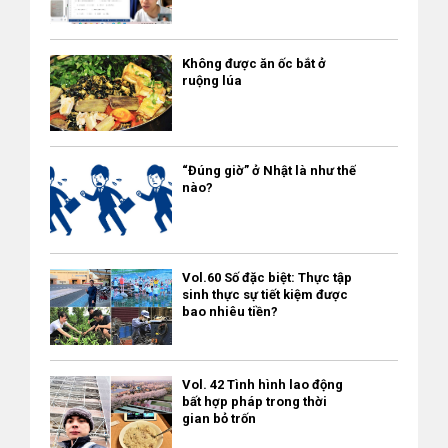
cũng được trừ từ lương, công ty sẽ thay người lao động nộp
khám nào nhưng không đi khám được vì rào cản ngôn ngữ. Tôi
thuế cho địa phương. ・ Thuế cư trú được tính từ thu nhập của
đã gặp nhiều trường hợp có triệu chứng nhưng không biết đi
Không được ăn ốc bắt ở
tháng 1 đến tháng 12 năm trước đó, từ tháng 6 năm đó cho tới
khám khoa nào, khám ở bệnh viện nào cho hợp lý. Một số bạn
ruộng lúa
tháng 5 năm tiếp theo, thuế sẽ được trừ vào lương hàng tháng.
tự tìm ra chỗ khám bệnh gần nhà nhưng gặp vấn đề về giao
Vì vậy, đối với người nước ngoài bắt đầu làm việc ở Nhật, lương
tiếp nên không hiểu bác sĩ nói gì và hậu quả là lại phải tự đi
của năm đầu tiên chỉ bị trừ thuế, từ tháng 6 của năm thứ hai
khám thêm 5-7 bệnh viện khác mà vẫn không ra bệnh, hoặc
trở đi sẽ bị trừ thuế thu nhập và thuế cư trú. ・ Nếu không có
không an tâm với tư vấn hoặc điều trị. Có những bạn cần làm
“Đúng giờ” ở Nhật là như thế
gia đình ở Nhật và mức thu nhập của năm trước dưới
Giấy chứng nhận sức khỏe để bổ sung vào hồ sơ xin việc cũng
nào?
1.000.000 yên thì không cần phải đóng thuế cư trú. Thuế tiêu
không có ai hướng dẫn kỹ lưỡng... Một số bạn tự tìm kiếm tới
dùng Thuế tiêu dùng là khoản thuế bạn phải trả khi mua một
các cơ sở tầm soát…ung thư, tốn vài vạn yên với đủ xét nghiệm
sản phẩm hoặc nhận một dịch vụ (làm tóc, xem phim, v.v.) nào
nhưng rốt cuộc cũng không được cấp giấy tờ như yêu cầu.
Vol.60 Số đặc biệt: Thực tập
đó. Không giống như thuế thu nhập và thuế cư trú, nó không
Đáng buồn hơn, một số trường hợp có triệu chứng báo động
sinh thực sự tiết kiệm được
liên quan gì đến thu nhập. Thuế suất của thuế tiêu dùng là 10%,
của một cơn suyễn hay tắc ruột… nhưng vì không đi khám sớm
bao nhiêu tiền?
bạn sẽ trả luôn khi mua sản phẩm, thanh toán dịch vụ. Tuy
dẫn đến hậu quả đáng tiếc. Lời khuyên của tôi là đừng tự
nhiên, khi mua các loại thực phẩm và đồ uống (trừ các loại đồ
phán đoán và “chịu trận” một mình mà hãy báo cho bạn bè,
uống có cồn), thuế suất là 8％. Đây gọi là “Keigen zeiritsu – 軽
cho người quản lý công ty để tìm hướng giải quyết. Với các bạn
Vol. 42 Tình hình lao động
減税率” Nếu bạn mua đồ ăn thức uống tại cửa hàng bánh
thực tập sinh thì có công ty tiếp nhận, hay cơ quan phái cử
bất hợp pháp trong thời
gian bỏ trốn
Hamburger, quán cà phê và ăn uống bên ngoài cửa hàng, mức
chịu trách nhiệm hỗ trợ dẫn đi khám và tìm phiên dịch khi đau