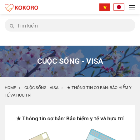
CUỘC SỐNG - VISA
HOME
CUỘC SỐNG - VISA
★ THÔNG TIN CƠ BẢN: BẢO HIỂM Y
›
›
TẾ VÀ HƯU TRÍ
★ Thông tin cơ bản: Bảo hiểm y tế và hưu trí