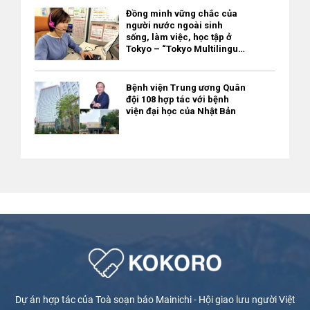
chuyên khoa 【Ngày làm việc】Thứ 2 đến thứ 6, từ 8:30 đến
Đồng minh vững chắc của
11:00
người nước ngoài sinh
sống, làm việc, học tập ở
Tokyo – “Tokyo Multilingual
Consultation Navi” / miễn
phí
Bệnh viện Trung ương Quân
đội 108 hợp tác với bệnh
viện đại học của Nhật Bản
Dự án hợp tác của Toà soạn báo Mainichi - Hội giao lưu người Việt