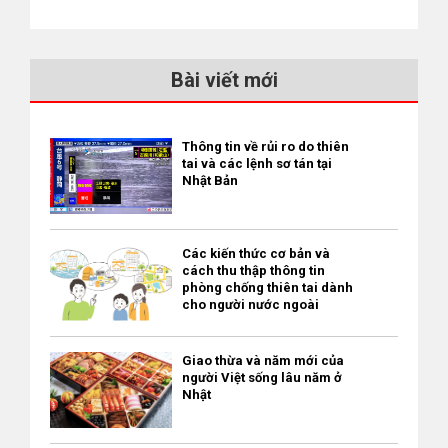
【Điện thoại】078-302-4321 【Chuyên khoa】Tất cả các
chuyên khoa 【Ngày làm việc】Thứ 2 đến thứ 6, từ 8:30 đến
11:00 3Kobe Ohyama Hospital 神戸大山病院 【Địa chỉ】10-1-
12 Mizukidori, Hyogo-ku, Kobe-shi, Hyogo-ken 652-0802
Bài viết mới
【Điện thoại】078-578-0321 【Chuyên khoa】Nội khoa, Ngoại
khoa, Khoa chấn thương chỉnh hình 【Ngày làm việc】Thứ 2
đến thứ 6, từ 9:00 đến 12:00 và từ 17:00 đến 19:00. Thứ 7, từ
Thông tin về rủi ro do thiên
tai và các lệnh sơ tán tại
9:00 đến 12:00 ◇ Ở Kyoto 1Kyoto Miniren Central Hospital京都
Nhật Bản
民医連中央病院 【Địa chỉ】Uzumasa Motomachi, Ukyou-ku,
Kyoto-shi, 616-8147 【Điện thoại】075-861-2220 【Chuyên
khoa】Tất cả các chuyên khoa 【Ngày làm việc】Thứ 2 đến
Các kiến thức cơ bản và
thứ 6, từ 8:30 đến 11:30 (Một số khoa còn mở từ 16:30 đến
cách thu thập thông tin
phòng chống thiên tai dành
19:00) 2Kyoto University Hospital京都大学附属病院 【Địa
cho người nước ngoài
chỉ】54 Kawaharacho, Shogoin, Sakyo-ku Kyoto-shi, 606-8507
【Điện thoại】075-751-3111 【Chuyên khoa】Tất cả các
Giao thừa và năm mới của
chuyên khoa 【Ngày làm việc】Thứ 2 đến thứ 6, từ 8:15 đến
người Việt sống lâu năm ở
11:00 3Kyoto City Hospital京都市立病院 【Địa chỉ】1-2
Nhật
Mibuhigashitakadacho, Nakagyo-ku, Kyoto-shi, 604-8845
【Điện thoại】075-311-5311 【Chuyên khoa】Tất cả các