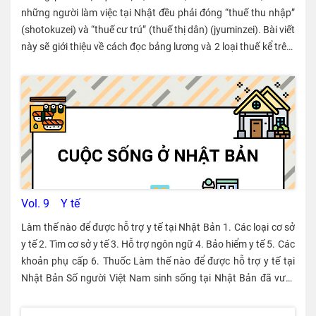
những người làm việc tại Nhật đều phải đóng “thuế thu nhập”
(shotokuzei) và “thuế cư trú” (thuế thị dân) (jyuminzei). Bài viết
này sẽ giới thiệu về cách đọc bảng lương và 2 loại thuế kể trên.
Thuế thu nhập Dù là người Nhật hay người nước ngoài, khi
nhận được lương khi làm việc tại Nhật đều phải đóng “thuế thu
nhập”. ・ Thuế thu nhập là khoản thuế nộp cho nhà nước. ・
Khoản thuế thu nhập này được tính dựa trên thuế suất. Thu
nhập càng cao thì thuế suất càng cao. ・ Thuế thu nhập sẽ
được trừ tự động vào lương hàng tháng, công ty sẽ thay nhân
viên đóng thuế cho nhà nước. ・ Đóng thuế thu nhập là nghĩa
vụ, không liên quan đến tư cách lưu trú. Du học sinh khi đi làm
thêm cũng phải đóng. Cách đọc bảng lương Ảnh ở trên là bảng
Vol. 9 Y tế
lương của một thực tập sinh kỹ năng. KOKORO sẽ giải thích về
Làm thế nào để được hỗ trợ y tế tại Nhật Bản 1. Các loại cơ sở y tế 2. Tìm cơ sở y tế 3. Hỗ trợ ngôn ngữ 4. Bảo hiểm y tế 5. Các khoản phụ cấp 6. Thuốc Làm thế nào để được hỗ trợ y tế tại Nhật Bản Số người Việt Nam sinh sống tại Nhật Bản đã vượt trên con số 400.000 người nhưng trong đó có nhiều người chưa thể nói tiếng Nhật trôi chảy. Họ cảm thấy khó khăn khi đi bệnh viện vì không tự tin vào khả năng tiếng Nhật của mình, dù có thể đi thì cũng không khó truyền đạt được với bác sĩ về bệnh tình của mình, không hiểu rõ bác sĩ chẩn đoán bệnh của mình ra sao. Đặc biệt là các bạn lưu học sinh đang phải đối mặt với khó khăn này khi bị ốm. Các bạn thực tập sinh, kỹ sư v.v. nhận được sự hỗ trợ của cơ quan tiếp nhận, nghiệp đoàn v.v. nhưng các bạn lưu học sinh mới sang Nhật thì không có kết nối với cá nhân hay đoàn thể nào có thể hỗ trợ được. Nếu phải nhập viện khẩn cấp do đột ngột bị bệnh, bạn có thể nhận được sự hỗ trợ từ nhà trường, nhưng hình thức hỗ trợ có chút khác biệt. Trong bài viết này, chúng tôi sẽ gửi đến các bạn những kiến thức cơ bản cần có khi người nước ngoài đi khám và chữa bệnh ở Nhật. １．Các loại cơ sở y tế Ở Nhật Bản có rất nhiều cơ sở y tế, mỗi nơi lại có một chức năng riêng. Nếu bạn bị ốm hay bị thương nhẹ, hãy tới phòng khám gần nhà mình. Sau khi nhận được giấy chuyển viện, bạn có thể tới khám ở những bệnh viện lớn hơn. ① Phòng khám - Clinic → Điều trị bệnh tật và chấn thương thường gặp trong đời sống hàng ngày ② Bệnh viện vừa và nhỏ → Khi cần nhập viện, phẫu thuật v.v. ▽ Khi cần điều trị khẩn cấp ③ Bệnh viện lớn → Bệnh nhân cấp cứu do bệnh tình nặng ▽ Khi cần hỗ trợ y tế ở mức độ cao 【Bảo hiểm y tế】 Tại bệnh viện hay các phòng khám, bạn hãy xuất trình thẻ bảo hiểm y tế. Nếu bạn không xuất trình thẻ thì bạn sẽ phải tự chi trả toàn bộ số tiền khám chữa bệnh. 【Các khoa khám bệnh chính】 Các khoa khám bệnh được chia ra theo từng loại bệnh và tình hình vết thương. Riêng bệnh nha khoa thường được khám tại phòng khám là chính. Khoa Nội Nơi khám chữa các bệnh thuộc cơ quan tiêu hóa, hô hấp, tuần hoàn, tiết niệu, huyết học, nội tiết, thần kinh v.v. và điều trị chủ yếu bằng thuốc. Tại đây cũng khám và chữa các bệnh thông thường như cảm cúm v.v. Khoa Ngoại Nơi khám chữa các bệnh ung thư, tổn thương bên ngoài v.v. điều trị chủ yếu bằng cách phẫu thuật. Khoa Nhi Nơi khám chữa bệnh cho trẻ em. Khoa Ngoại chỉnh hình Nơi điều trị các bệnh có liên quan đến hệ vận động và hệ thần kinh có liên quan đến những cơ quan như xương, khớp, cơ, gân v.v. Khoa Mắt Nơi điều trị các bệnh về mắt. Nha khoa Nơi điều trị các bệnh về răng, chỉnh hình răng hàm mặt v.v. Khoa Sản Nơi khám chữa cho phụ nữ đang mang thai, sinh đẻ, trẻ sơ sinh v.v. Tìm cơ sở y tế Dưới đây là cách tìm cơ sở y tế. ① Tìm qua tạp chí do UBND nơi bạn sinh sống phát hành ② Tìm qua Internet thông tin của các cơ sở y tế được cung cấp trên trang chủ của các tỉnh thành ③ Hỏi trực tiếp UBND nơi bạn sinh sống hoặc các tổ chức giao lưu quốc tế v.v. Đường link tổng hợp các tổ chức tư vấn (toàn quốc) của UBND và những tổ chức giao lưu quốc tế ④ Trung tâm hỗ trợ an toàn sức khỏe Có hơn 380 “Trung tâm hỗ trợ an toàn sức khỏe” được đặt tại các tỉnh thành, phòng y tế của các thành phố, các khu vực đặc biệt. Tại đây, bạn sẽ được hướng dẫn và giới thiệu các cơ sở y tế. ⑤ Trung tâm thông tin y tế quốc tế AMDA ・ Tại đây bạn sẽ được giới thiệu cơ sở y tế có ngôn ngữ bạn dùng hoặc được hướng dẫn chế độ phúc lợi y tế bằng nhiều ngôn ngữ khác nhau (Điện thoại 03-6233-9266). Trung tâm hỗ trợ bằng tiếng Việt vào 10:00~16:00 thứ tư (thứ 2 và thứ 4 của tháng). ・ Trung tâm cũng có hỗ trợ thông dịch qua điện thoại hoặc thông dịch qua ZOOM (Tư vấn 050-3405-0397). Trang chủ của Trung tâm thông tin y tế quốc tế AMDA ⑥ Sở du lịch Trang web “Khi bạn thấy không khỏe” ◎ Khi khẩn cấp, hãy gọi 119 Khi bạn đột ngột bị bệnh hay bị thương nặng do tai nạn, hãy gọi tới số 119 để gọi xe cứu thương ! Hỗ trợ ngôn ngữ Ngày càng có nhiều bệnh viện tại Nhật hỗ trợ ngôn ngữ dành cho người nước ngoài. Phần lớn các bệnh viện trực thuộc trường đại học, bệnh viện đa khoa triển khai dịch vụ thông dịch qua điện thoại. Trong trường hợp cần thiết, có bệnh viện có thể nhờ phiên dịch viên đến tận nơi mà bệnh nhân không cần phải trả khoản phí nào. Có điều số lượng phiên dịch viên tiếng Nhật trong lĩnh vực y tế vẫn chưa nhiều. Người ta cũng chỉ ra rằng chất lượng thông dịch qua điện thoại cũng chưa được cao. Thế nhưng, kể từ sau chương trình EPA (Hiệp định đối tác kinh tế) được kí kết giữa Việt Nam và Nhật Bản, rất nhiều y tá từ Việt Nam sang Nhật để tham gia tập huấn và thực hành. Trong bối cảnh đó, gần đây số bệnh viện có thông dịch viên, bác sĩ, y tá người Việt đã tăng lên. Nếu bạn đến những bệnh viện này, bạn sẽ được hỗ trợ tận tình bằng tiếng Việt. Chúng tôi sẽ giới thiệu các cơ sở y tế có thể hỗ trợ bằng tiếng Việt theo từng khu vực ở trang tiếp theo, các bạn hãy tham khảo nhé! Các cơ sở y tế có hỗ trợ tiếng Việt (Tokyo) Các cơ sở y tế có hỗ trợ tiếng Việt (Kanto) Các cơ sở y tế có hỗ trợ tiếng Việt (Kansai) Các cơ sở y tế có hỗ trợ tiếng Việt (Tokai) Các cơ sở y tế có hỗ trợ tiếng Việt (Bắc Kyushu) Các cơ sở y tế có hỗ trợ tiếng Việt (Nam Kyushu) Bảo hiểm y tế Những người sống ở Nhật Bản, không phân biệt quốc tịch, đều phải tham gia bảo hiểm y tế công. （１） Bảo hiểm y tế Người tham gia bảo hiểm sẽ trả 30% chi phí khám chữa bệnh Người làm công ăn lương và gia đình của họ sẽ tham gia bảo hiểm này. Nếu tham gia bảo hiểm này thì khi đi khám tại các phòng khám nha khoa, bệnh viện v.v. bạn chỉ cần chi trả 1 phần phí khám chữa bệnh. Theo nguyên tắc, bạn và người thân trong gia đình sẽ trả 30% tổng chi phí khám chữa bệnh (trẻ em dưới 6 tuổi hoặc người gia từ 70~74 tuổi là 20%), 70% sẽ do bảo hiểm chi trả. Tuy nhiên cũng có những dịch vụ y tế không nằm trong phạm vi được bảo hiểm. Phí bảo hiểm do công ty và người lao động cùng đóng, mỗi bên một nửa Tiền phí bảo hiểm hàng tháng sẽ do công ty và người lao động cùng đóng, mỗi bên chịu 50%. （２） Bảo hiểm y tế quốc dân Du học sinh cũng có nghĩa vụ tham gia bảo hiểm Những người có đăng kí địa chỉ thường trú, dưới 75 tuổi và không nằm trong đối tượng sử dụng bảo hiểm y tế theo công ty thì phải tham gia Bảo hiểm y tế quốc dân. Du học sinh người nước ngoài cũng có nghĩa vụ tham gia. Người tham gia bảo hiểm sẽ trả 30% chi phí khám chữa bệnh Theo nguyên tắc, người tham gia bảo hiểm sau khi khám chữa bệnh tại cơ sở y tế sẽ trả 30% tổng chi phí khám chữa, 70% sẽ do bảo hiểm chi trả. Tuy nhiên cũng có những dịch vụ y tế không nằm trong phạm vi được bảo hiểm. Cách thức tham gia Bạn sẽ làm thủ tục đăng kí tham gia tại UBND nơi bạn sinh sống. Khi đăng kí cần có thẻ lưu trú và hộ chiếu. Nếu bạn sống cùng gia đình, gia đình bạn cũng sẽ tham gia bảo hiểm. Bạn hãy xác nhận xem trên thẻ bảo hiểm có ghi tên của người trong gia đình mình hay không. Đăng kí thay đổi địa chỉ Nếu bạn thay đổi địa chỉ, bạn hãy đăng kí với UBND của nơi ở mới, sau đó nhận thẻ bảo hiểm mới. Nếu bạn không làm thủ tục này, thẻ bảo hiểm của bạn sẽ không sử dụng được và không được bảo hiểm y tế quốc dân chi trả. ※ Phí bảo hiểm có thể được giảm trừ theo điều kiện thu nhập và tình hình cuộc sống, để biết thông tin chi tiết, bạn hãy hỏi trực tiếp UBND nơi bạn sinh sống. Các khoản phụ cấp Trong bảo hiểm y tế có nhiều loại phụ cấp đi kèm, chúng tôi xin giới thiệu một phần trong số đó. 【Phí điều trị và dưỡng bệnh】 ✔︎ Khi chưa nhận được bảo hiểm ngay sau khi vào làm việc✔︎ Khi mua các vật dụng cần cho việc điều trị như mua thạch cao để bó bột v.v.✔︎ Khi đi vật lý
cách đọc bảng lương và thuế thu nhập dựa trên bảng lương
đó. A Tổng tiền lương (So shikyu gaku) 211.802 yên Đây là
toàn bộ khoản tiền mà công ty phải trả cho nhân viên vì họ đã
làm việc cho công ty. Khoản này còn có cách gọi khác là
"Shikyu gaku", "Kyuyo". B Tổng tiền bảo hiểm xã hội (Shakai