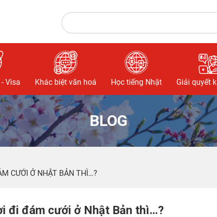
- Visa
Khác biệt văn hoá
Học tiếng Nhật
Giải quyết 
BLOG
ÁM CƯỚI Ở NHẬT BẢN THÌ…?
i đi đám cưới ở Nhật Bản thì…?