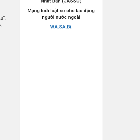
Nhật Bản (JASSO)
Mạng lưới luật sư cho lao động
người nước ngoài
u”,
,
WA.SA.Bi.