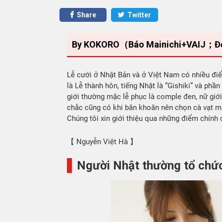
Share
Twitter
By KOKORO（Báo Mainichi+VAIJ；Đơn vị
Lễ cưới ở Nhật Bản và ở Việt Nam có nhiều điể
là Lễ thành hôn, tiếng Nhật là “Gishiki” và phần
giới thường mặc lễ phục là comple đen, nữ gi
chắc cũng có khi băn khoăn nên chọn cà vạt màu
Chúng tôi xin giới thiệu qua những điểm chính
【 Nguyễn Việt Hà 】
Người Nhật thường tổ chứ