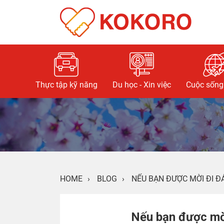
Thực tập kỹ năng
Du học - Xin việc
Cuộc sống 
HOME
›
BLOG
›
NẾU BẠN ĐƯỢC MỜI ĐI Đ
Nếu bạn được mờ