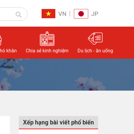
VN
JP
khó khăn
Chia sẻ kinh nghiệm
Du lịch - ăn uống
Xếp hạng bài viết phổ biến