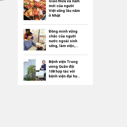
Giao thừa và năm
mới của người
Việt sống lâu năm
ở Nhật
Đồng minh vững
chắc của người
nước ngoài sinh
sống, làm việc,
học tập ở Tokyo –
“Tokyo
Multilingual
Bệnh viện Trung
Consultation
ương Quân đội
Navi” / miễn phí
108 hợp tác với
bệnh viện đại học
của Nhật Bản