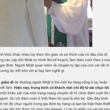
nh thức khác nhau tùy theo tôn giáo và sở thích của cô dâu chú rể,
ờng các cặp đôi Nhật tự mình lên kế hoạch, làm đám cưới theo ý m
 gia đình. Người Nhật quan niệm về chuyện tự lập của con cái rất rõ
ương lai, kết hôn với ai hay làm nghề gì.
 giảm đi
do thường người Nhật ít khi mời họ hàng sống ở xa, hoặc
hiết lắm.
Hiện nay, trung bình số khách mời chỉ độ từ vài chục tới
 một khảo sát của một trang mạng chuyên về tổ chức đám cưới thì 
gười. So với đám cưới ở Việt Nam thì quá là nhỏ bé. Gần đây hình
i tới độ chục người trong gia đình họ hàng và bạn bè thật thân thiế
vậy đôi khi được tổ chức tận Hawaii. Lý do là nhiều cô gái trẻ ngư