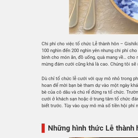
Chi phí cho việc tổ chức Lễ thành hôn – Gishi
100 nghìn đến 200 nghìn yên nhưng chi phí cho 
bình cho món ăn, đồ uống, quà mang về… cho mộ
mừng đám cưới cũng khá là cao. Chúng tôi sẽ 
Dù chỉ tổ chức lễ cưới với quy mô nhỏ trong ph
hoan để mời bạn bè tham dự vào một ngày khác
bè của cô dâu và chú rể đứng ra tổ chức. Trườ
cưới ở khách sạn hoặc ở trung tâm tổ chức đám
biết trước. Tùy vào quy mô mà số tiền hội phí 
Những hình thức Lễ thành 