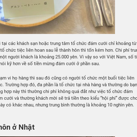
ki tại các khách sạn hoặc trung tâm tổ chức đám cưới chỉ khoảng từ
tổ chức tiệc liên hoan sau lễ thành hôn thì tốn kém hơn. Chi phí tru
t người khách là khoảng 25.000 yên. Vì vậy so với Việt Nam, số t
nói kỹ hơn về số tiền mừng đám cưới ở phần sau.
ạm vi họ hàng thì sau đó cũng có người tổ chức một buổi tiệc liên
. Trường hợp đó, đa phần là tổ chức tại nhà hàng và thường do bạ
ng hợp này thì thường chi phí không quá đắt như việc tổ chức đám
 cưới và thường khách mời sẽ trả tiền theo kiểu “hội phí” được ch
này có khác nhau, nhưng trung bình thường là khoảng 10 nghìn yên.
hôn ở Nhật