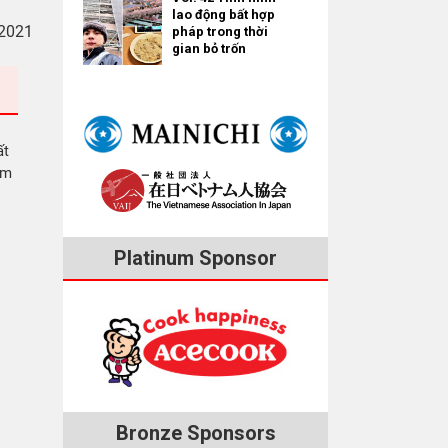
lao động bất hợp
2021
pháp trong thời
gian bỏ trốn
ất
am
Platinum Sponsor
Bronze Sponsors