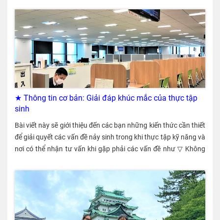
của người nước ngoài Đây là thông tin mà Bộ Y tế, Lao động và
Phúc lợi Nhật Bản đã công bố năm 2021 về mức lương không
bao gồm tiền làm thêm giờ của lao động người nước ngoài.
◆Mức lương đối với từng tư cách lưu trú Tư cách lưu trú (Visa)
Mức lương (Yên) Mức lương (VNĐ) "Kỹ thuật - Tri thức nhân
văn - Nghiệp vụ quốc tế" v.v. ¥302,200 59,523,000 ₫ Kỹ năng
đặc định ¥174,600 34,390,000 ₫ Thực tập kỹ năng ¥161,700
31,849,000 ₫ ※ 100 yên = 19.697 VNĐ (thời điểm ngày
★ Thông tin cơ bản: Giải đáp khúc mắc của thực tập
4/2/2022) ※ 100 yên = 19.697 VNĐ (thời điểm ngày 4/2/2022)
sinh
Sau khi cộng thêm hoặc trừ đi một số khoản dưới đây, ta sẽ
Bài viết này sẽ giới thiệu đến các bạn những kiến thức cần thiết
được “tiền lương về tay”. Các khoản cộng thêm hoặc trừ đi này
để giải quyết các vấn đề nảy sinh trong khi thực tập kỹ năng và
thay đổi tuỳ theo điều kiện và môi trường làm việc. Các khoản
nơi có thể nhận tư vấn khi gặp phải các vấn đề như ▽ Không
tiền được cộng thêm (Ví dụ) Trợ cấp làm ngoài giờ (tiền làm
được trả tiền lương làm tăng ca ▽ Không nhận được ngày nghỉ
thêm giờ) Phụ cấp làm đêm Trợ cấp đi làm vào ngày nghỉ Phí đi
phép (nghỉ có lương) ▽ Muốn bỏ trốn và tìm công việc khác ▽
lại Các khoản tiền bị trừ đi (Ví dụ) Tiền bảo hiểm xã hội (Bảo
Có vẻ sẽ bị sa thải ▽ Muốn chuyển sang việc khác ▽ Mang thai
hiểm hưu trí phúc lợi, bảo hiểm y tế, bảo hiểm thất nghiệp v.v.)
v.v. Các vấn đề thường gặp phải và nơi xin tư vấn Thông qua
Thuế thu nhập Thuế cư trú (từ năm thứ hai ở Nhật) Nhiều
việc thực tập kỹ năng, nhiều anh chị đi trước đã thực hiện được
người nước ngoài có tư cách Kỹ năng đặc định, thực tập sinh
ước mơ của mình. Tuy nhiên, cũng có rất nhiều vấn đề xảy ra