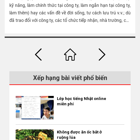
vấn, bạn cũng đừng bỏ trốn, hãy đến nhiều cơ quan và đoàn
hơn mức lương của người Nhật làm cùng công ty (làm cùng
kỹ năng, làm chính thức tại công ty, làm ngắn hạn tại công ty,
đạp, hơn nữa vùng này cũng không có xe khách đi về thành
thể để xin tư vấn nhé. [iconpress id="local_1803" title="external
một lĩnh vực). ・ Mức lương này không thể thấp hơn người
làm thêm) hay các vấn đề về đời sống, tư cách lưu trú v.v.; dù
phố chạy qua. Đúng như cái tên gọi của nó “đảo trên đất liền”,
link" style="color:#525252; font-size:22px;" ] Cục quản lý tiêu
Nhật vì những lý do như năng lực tiếng Nhật kém v.v. Mức
đã trao đổi với công ty, các tổ chức tiếp nhận, nhà trường, các
đây là khu vực không có xe ô tô riêng thì thật khó sống. Thiếu
chuẩn lao động toàn Nhật Bản [iconpress id="local_1803"
lương tăng thêm Khi làm thêm giờ v.v., người lao động sẽ được
anh chị tiền bối v.v. mà vẫn chưa giải quyết được thì lúc đó nên
sự hỗ trợ của công ty và nghiệp đoàn Ký túc xá của chị Xim Ấy
title="external link" style="color:#525252; font-size:22px;" ]
trả “Mức lương tăng thêm” cao hơn mức lương thông thường.
đến đâu để xin tư vấn? Cho đến nay, có rất nhiều anh chị tiền
vậy mà mỗi tháng công ty của chị chỉ đưa các chị đi siêu thị để
FRESC Các cơ quan, tổ chức hỗ trợ phi chính phủ Ở Nhật Bản
Mức lương tăng thêm như sau. ・ Trợ cấp làm thêm giờ (tiền
bối đã nhận được sự giúp đỡ từ nhiều tổ chức tư vấn và các hội
mua sắm 1 tháng 1 lần bằng ô tô. Hơn nữa, công ty không
có rất nhiều đoàn thể hỗ trợ phi chính phủ. Mỗi đoàn thể, tổ
làm thêm giờ): Nếu làm việc trên 8 tiếng một ngày, trên 40 tiếng
nhóm hỗ trợ. Dù không thể giải quyết vấn đề ở 1 nơi thì bạn
tuyển thêm người mà để các chị làm việc luân phiên không
chức có quy mô khác nhau, tuy nhiên bạn có thể xin tư vấn
1 tuần thì mức lương được tính đối với “lao động ngoài giờ” là
cũng đừng bỏ cuộc, đừng bỏ trốn, hãy thử xin lời khuyên từ
nghỉ, thực tập sinh kỹ năng như các chị không hề có các kỳ
miễn phí về những vấn đề như lao động, việc làm, sinh hoạt, tư
gấp 1,25 lần so với mức lương thông thường. ・ Phụ cấp làm
nhiều cơ quan, tổ chức hỗ trợ nhé! Các tổ chức tư vấn mà bạn
nghỉ dài như nghỉ cuối năm, nghỉ Tuần lễ vàng (Golden week),
cách lưu trú (visa), tìm việc mới, mang thai v.v. 〈Ví dụ về các
đêm: Nếu làm việc từ 22:00 ~ 5:00 thì nhận mức lương gấp
nên biết Hội hỗ trợ Tomoiki Việt Nhật Hiệp hội thực tập kỹ năng
nghỉ Obon v.v. Ngày nghỉ có lương được dùng để đi khám bệnh
Xếp hạng bài viết phổ biến
đoàn thể hỗ trợ〉 Cổng tư vấn cho thực tập sinh người nước
1,25 lần so với mức lương thông thường. ・ Trợ cấp đi làm vào
quốc tế (OTIT) Nếu bạn gặp khó khăn trong quá trình thực tập
hay do công ty tự quyết định và cho nghỉ, nhưng các chị đến cả
ngoài (SNS) Hội Hỗ trợ Cộng sinh Việt Nhật Liên đoàn lao động
ngày nghỉ: Nếu làm vào ngày nghỉ thì nhận mức lương gấp
kỹ năng mà nghiệp đoàn (công ty tiếp nhận) hay công ty bạn
việc nghỉ 2 ngày liền cũng không có, số ngày được nghỉ có
Gifu chi nhánh người nước ngoài số 2 Hội người Việt Nam tại
1,35 lần so với mức lương thông thường. Mức lương tăng thêm
đang làm không giải quyết một cách thỏa đáng, việc đầu tiên
lương hoàn toàn không đủ so với tiêu chuẩn trong Luật lao
Lớp học tiếng Nhật online
Nhật Bản (VAIJ) Hội người Việt tại Sendai (SenTVA) Hội người
này được quy định trong Luật lao động tiêu chuẩn. Trước khi
bạn nên làm là liên lạc với Hiệp hội thực tập kỹ năng quốc tế
miễn phí
động quy định. Với 3 điều kiện khó tin là “đảo trên đất liền”,
Việt tại tỉnh Ibaraki Các bạn có thể tìm thấy các tổ chức tư vấn
nhập cảnh, nếu bạn ký hợp đồng lao động với mức lương thấp
(OTIT) để xin tư vấn. Bạn có thể gửi nội dung xin tư vấn bằng
“không có sự hỗ trợ của công ty”, “không nghỉ dài”, chị Xim đã
thông qua đường link dưới đây. [iconpress id="local_1803"
hơn mức kể trên thì đó là vi phạm pháp luật và hợp đồng đó
tiếng Việt thông qua trang chủ của Hiệp hội. Hiệp hội cũng có
kết thúc khoảng 3 năm thực tập kỹ năng vào tháng 6 năm
title="external link" style="color:#525252; font-size:22px;" ] Bài
không có hiệu lực. Nghỉ phép (nghỉ có lương) Thương lượng với
hỗ trợ qua điện thoại (0120-250-168) (miễn phí). Nếu bạn có
2021, mà không hề ra khỏi thành phố Nihonmatsu một lần
tổng hợp – Các tổ chức tư vấn dành cho người Việt Các vấn đề
công ty, có được ngày nghỉ có lương! Sau khi bắt đầu làm việc
Không được ăn ốc bắt ở
thể đến trực tiếp văn phòng của Hiệp hội (OTIT) thì cũng rất
nào. Niềm vui mỗi tháng của chị chỉ là trong khi đi mua sắm thì
và cách giải quyết Chúng ta hãy cùng tìm hiểu những tri thức
ruộng lúa
được 6 tháng, người lao động có quyền nhận 10 ngày nghỉ