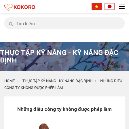
THỰC TẬP KỸ NĂNG - KỸ NĂNG ĐẶC
ĐỊNH
HOME
THỰC TẬP KỸ NĂNG - KỸ NĂNG ĐẶC ĐỊNH
NHỮNG ĐIỀU
›
›
CÔNG TY KHÔNG ĐƯỢC PHÉP LÀM
Những điều công ty không được phép làm