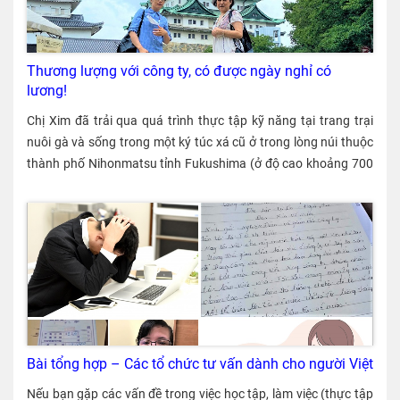
kỹ năng sẽ bị trừ thêm một số khoản tiền như “tiền ký túc xá”,
xoay quanh việc thực tập này. Các vấn đề thường gặp phải là
“tiền điện – nước – ga” v.v. Theo như dữ liệu KOKORO đã thu
vấn đề về lương làm tăng ca, chịu bạo lực, bạo ngôn, ngày nghỉ
thập được từ vài chục thực tập sinh kỹ năng, “tiền nhận được”
phép (nghỉ có lương), bị sa thải, v.v. Ngoài ra vấn đề liên quan
Thương lượng với công ty, có được ngày nghỉ có
hàng tháng của họ sau khi trừ đi các khoản như tiền ký túc xá
đến chuyện mang thai cũng đang tăng lên. Cổng thông tin tư
lương!
này là từ 100.000 đến 150.000 yên, nhiều người sau 3 năm đã
vấn của chính phủ Với những vấn đề như không được nhận
gửi về Việt Nam 2.000.000 đến 3.000.000 yên. [iconpress
Chị Xim đã trải qua quá trình thực tập kỹ năng tại trang trại
tiền lương làm tăng ca, chịu bạo lực, bạo ngôn, v.v. bạn có thể
id="local_1803" title="external link" style="color:#525252; font-
nuôi gà và sống trong một ký túc xá cũ ở trong lòng núi thuộc
xin đoàn thể quản lý (nghiệp đoàn) tư vấn. Nếu vẫn không
size:22px;" ] Thực tập sinh thực sự tiết kiệm được bao nhiêu
thành phố Nihonmatsu tỉnh Fukushima (ở độ cao khoảng 700
thể giải quyết được vấn đề, hãy liên lạc với Hiệp hội thực tập kỹ
tiền? Mức lương tiêu chuẩn của tư cách Thực tập kỹ năng ・
mét so với mực nước biển). Trong suốt 3 năm thực tập, chị ấy
năng quốc tế (OTIT) nhé. [iconpress id="local_1803"
Phần lớn mức lương của thực tập sinh kỹ năng chỉ bằng hoặc
không có một kỳ nghỉ dài nào. Lần này, chị ấy đã lấy hết dũng
title="external link" style="color:#525252; font-size:22px;" ]
cao hơn “mức lương tối thiểu” một chút. Mức lương tối thiểu là
khí để thương lượng với công ty và đã lấy được ngày nghỉ có
Trang tư vấn bằng tiếng Việt của OTIT Nếu bạn phải chịu bất
mức lương theo giờ thấp nhất tuỳ theo từng tỉnh, thành phố.
lương. Thế là chị ấy đã có một chuyến du lịch đáng nhớ 8 ngày
lợi từ công ty hay nghiệp đoàn vì đã báo cáo lên trên, hãy báo
Ngoài ra, có một mức lương tối thiểu áp dụng cho một số
7 đêm. Cuộc sống ở đảo trên đất liền Cảnh gần ký túc xá Chị
lại với OTIT một lần nữa hoặc thử xin lời khuyên từ các đoàn
ngành đặc thù. [iconpress id="local_1803" title="external link"
Xim cùng 2 người khác sống ở ký túc xá trong núi, nơi đó cách
thể hỗ trợ phi chính phủ (được giới thiệu ở phía dưới). Ngoài ra,
style="color:#525252; font-size:22px;" ] Mức lương tối thiểu tại
ga gần nhất khoảng 20 km, cách siêu thị lớn tới khoảng 30 km.
bạn cũng có thể xin Cục quản lý tiêu chuẩn lao động hoặc
các tỉnh, thành phố Mức lương tiêu chuẩn của tư cách Kỹ năng
Ngôi nhà dân gần nơi chị ở nhất cách tới gần 3 km, còn cửa
FRESC tư vấn. Ngoài ra, các trung tâm giao lưu văn hoá tại các
đặc định, Kỹ nhân quốc v.v. ・ Người nước ngoài có tư cách Kỹ
hàng tạp hóa gần nhất (nằm trong cây xăng) lại còn xa hơn
Bài tổng hợp – Các tổ chức tư vấn dành cho người Việt
địa phương cũng có khu vực tư vấn dành cho người nước
năng đặc định hay tư cách Kỹ thuật – Tri thức nhân văn –
gần 1 km nữa. Chị sống ở một nơi rất bất tiện như vậy đấy, từ
ngoài đấy. Dù chưa giải quyết được vấn đề sau một lần xin tư
Nghiệp vụ quốc tế sẽ nhận được mức lương bằng hoặc cao
Nếu bạn gặp các vấn đề trong việc học tập, làm việc (thực tập
ký túc xá tới cây xăng toàn là đường dốc nên không thể đi xe