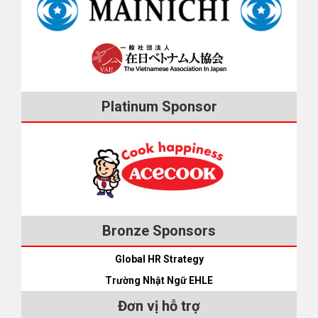
thực tập sinh kỹ năng, vấn đề tuyển dụng, vấn đề trong đời
các trường hợp khác” nên chị Xim đã không có phương tiện
size:22px;" ] Tình hình lao động bất hợp pháp trong thời gian bỏ
sống, các vấn đề liên quan đến tư cách lưu trú. Hội hỗ trợ
nào để đi đến ga. Nếu đi bằng taxi thì 1 chiều mất hơn 10,000
trốn (Kinh nghiệm của tôi) [iconpress id="local_1803"
Tomoiki Việt Nhật = Các vấn đề liên quan đến lao động, tuyển
yên nên một ông Goto – một người bạn đang sống ở
title="external link" style="color:#525252; font-size:22px;" ] Bỏ
dụng, đời sống, việc làm, tư cách lưu trú của lưu học sinh, thực
Fukushima của ông Kurematsu đã dùng xe riêng của mình để
trốn, lao động bất hợp pháp và mất việc (Kinh nghiệm của tôi)
tập sinh kỹ năng và toàn bộ người Việt Liên đoàn lao động Gifu
đưa đón chị Xim. Thế là sau khi kết thúc quá trình thực tập kỹ
Không được lợi gì khi bỏ trốn. Trước khi bỏ trốn, hãy xin OTIT
Chi nhánh người nước ngoài số 2 = Ông 甄凱 (Kenkai) trưởng
năng, ngày 3 tháng 7 chị Xim có chuyến du lịch đầu tiên kể từ
và các đoàn thể tư vấn nhé. Muốn chuyển sang việc khác Nếu
Platinum Sponsor
chi nhánh: 090・8496・9668 (tiếng Nhật) = Các vấn đề liên
khi đến Nhật. ■ 7/3: Đến ga Kooriyama bằng xe ô tô của ông
công ty tiếp nhận không trả tiền lương làm tăng ca, có những
quan đến việc lao động, tuyển dụng, tư cách lưu trú của thực
Goto, lên Shinkansen đi Tokyo, gặp cô Shimizu ở sân ga Tokyo
hành động vi phạm pháp luật như bạo lực v.v., sau khi nhận hỗ
tập sinh kỹ năng, nhân viên chính thức tại các công ty, nhân
■ 7/4: Tham quan Tokyo ■ 7/5: Tham quan Tokyo, thử mặc
trợ từ OTIT, thực tập sinh có thể chuyển sang công ty khác.
viên kí hợp đồng ngắn hạn, toàn bộ lao động người nước ngoài
yukata ■ 7/6: Tham quan Nagoya ■ 7/7: Tham quan Nagoya ■
[iconpress id="local_1803" title="external link"
Các đoàn thể và hội nhóm người Việt hoạt động sôi nổi Hội
7/8: Tham quan Kyoto (Arashiyama, Ginkakuji, Kiyomizudera)
style="color:#525252; font-size:22px;" ] Thực tập sinh chuyển
người Việt Nam tại Nhật Bản (VAIJ) ＝Hotline về đời sống, y tế,
■ 7/9: Tham quan Tokyo, mua quà cho gia đình và đồng nghiệp
việc sau khi nhận được sự hỗ trợ của đoàn thể hỗ trợ và OTIT
sức khỏe: 050-6874-8385 Hội người Việt tại Sendai (SenTVA)
■ 7/10: Tham quan Tokyo, trở về Fukushima, lên xe ô tô của
(Kinh nghiệm của tôi) Có vẻ sẽ bị sa thải (bị ép về nước) Có
Hội người Việt tại Ibaraki Các tổ chức hỗ trợ tư vấn bằng tiếng
Bronze Sponsors
ông Goto rồi trở về ký túc xá Tổng kết Chùa Thanh Thủy -
trường hợp công ty tiếp nhận, nghiệp đoàn không thích thực
Việt (tại các thành phố chính) Chúng tôi sẽ giới thiệu với các
Kiyomizudera (Kyoto) Dù là thực tập sinh kỹ năng hay nhân
tập sinh và cố tình để họ nghỉ việc, cho về nước giữa chừng.
Global HR Strategy
bạn các tổ chức hỗ trợ tư vấn bằng tiếng Việt (chính) trên toàn
viên chính thức trong công ty thì sau 6 tháng làm việc liên tục,
Chuyện kinh khủng hơn là có trường hợp bị dẫn ra tận sân bay
Nhật Bản. ■ Thành phố Tokyo Trung tâm hỗ trợ lưu trú dành
Trường Nhật Ngữ EHLE
các bạn có thể lấy nghỉ phép (nghỉ có lương) 10 ngày. Sau 1
để cho về nước. Phần lớn thực tập sinh phải viết một văn bản
cho người nước ngoài (FRESC) = Tư vấn về tất cả các vấn đề
năm, bạn sẽ lấy được 11 ngày nghỉ mới; sau 2 năm bạn sẽ có
Đơn vị hỗ trợ
thể hiện là mình tự ý nghỉ việc và bị ép ký tên vào đó. Tuy nhiên,
của người nước ngoài như đời sống, lao động, tuyển dụng, việc
12 ngày nghỉ mới. Nếu bạn muốn lấy nghỉ phép thì hãy tải đơn