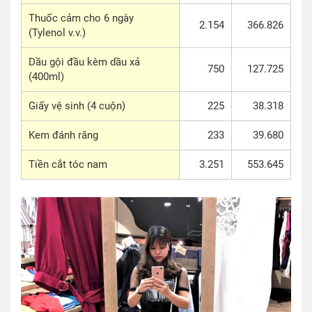
Thuốc cảm cho 6 ngày
2.154
366.826
(Tylenol v.v.)
Dầu gội đầu kèm dầu xả
750
127.725
(400ml)
Giấy vệ sinh (4 cuộn)
225
38.318
Kem đánh răng
233
39.680
Tiền cắt tóc nam
3.251
553.645