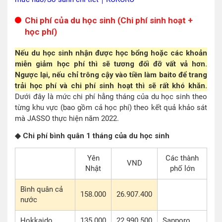
Chi phí của du học sinh (Chi phí sinh hoạt +
học phí)
Nếu du học sinh nhận được học bổng hoặc các khoản
miễn giảm học phí thì sẽ tương đối đỡ vất vả hơn.
Ngược lại, nếu chỉ trông cậy vào tiền làm baito để trang
trải học phí và chi phí sinh hoạt thì sẽ rất khó khăn.
Dưới đây là mức chi phí hằng tháng của du học sinh theo
từng khu vực (bao gồm cả học phí) theo kết quả khảo sát
mà JASSO thực hiện năm 2022.
◆ Chi phí bình quân 1 tháng của du học sinh
Yên
Các thành
VND
Nhật
phố lớn
Bình quân cả
158.000
26.907.400
nước
Hokkaido
135.000
22.990.500
Sapporo