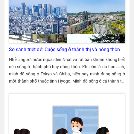
So sánh triệt để: Cuộc sống ở thành thị và nông thôn
Nhiều người nước ngoài đến Nhật và rất băn khoăn không biết nên sống ở thành phố hay nông thôn. Khi còn là du học sinh, mình đã sống ở Tokyo và Chiba, hiện nay mình đang sống ở một thành phố thuộc tỉnh Hyogo. Mình đã sống ở cả thành thị và nông thôn ở Nhật nên mình muốn giới thiệu với các bạn những điểm khác biệt giữa hai nơi này. 〈Miikochan〉 Người nước ngoài sống ở Nhật Theo thống kê của Bộ tư pháp, tính đến tháng 6 năm 2021, có khoảng 2.820.000 người nước ngoài sinh sống ở Nhật. Các quốc tịch của người nước ngoài được xếp hạng như sau. ① Người Trung Quốc: 745.411 người (26.4%) ② Người Việt Nam: 450.046 người (15.9%) ③ Người Hàn Quốc: 416.389 người (14.7%) ④ Người Philippines: 277.341 người (9.8%) ⑤ Người Brazil: 206.365 người (7.3%) Thêm vào đó, các tỉnh thành phố có nhiều người nước ngoài được xếp hạng như sau. Tỉnh, thành phố Số người nước ngoài % 1 Tokyo 541,807 19.2 2 Aichi 269,685 9.6 3 Osaka 250,071 8.9 4 Kanagawa 230,301 8.2 5 Saitama 198,548 7.0 6 Chiba 168,048 6.0 7 Hyogo 113,772 4.0 8 Shizuoka 99,143 3.5 Điểm tốt và điểm không tốt khi sống ở thành phố Khi sống trong 23 quận ở Tokyo, mình thấy cái gì cũng tiện lợi. Đặc biệt là hệ thống cửa hàng rất phong phú, đầy đủ, có nhiều siêu thị và cửa hàng tiện lợi. Có nhiều nhân viên cửa hàng là người nước ngoài, bạn có thể xin tư vấn bằng tiếng Việt tại một số cửa hàng bán điện thoại di động và sim. Vì vậy, mình đã tổng hợp các điểm tốt và không tốt khi sống ở thành phố vào bảng dưới đây. ◆ Điểm tốt khi sống ở thành phố Về mặt công việc Nhiều thông tin tuyển dụng, nhiều việc làm thêm Nhiều nơi làm việc tích cực tuyển dụng người nước ngoài Mức lương tiêu chuẩn cao Về mặt sinh hoạt Nhiều tuyến đường, tần suất số chuyến tàu, xe buýt cao Gần sân bay lớn, thuận tiện để đi về nước, đi du lịch Nhiều khu vui chơi, nhà hàng, cửa hàng nhỏ. Nhiều nơi cung cấp dịch vụ cho người nước ngoài Nhiều nhà trẻ, trường mầm non Về mặt văn hoá Dễ tiếp nhận người nước ngoài Nhiều người nước ngoài, dễ tìm bạn cùng quê ◆ Điểm không tốt khi sống ở thành phố Về mặt công việc Vất vả trong việc đi học, đi làm vì tàu chật kín người Về mặt sinh hoạt Vật giá cao (đặc biệt là tiền nhà, tiền học phí, các món ăn sống v.v.) Nhiều ô tô nên không khí bị ô nhiễm vì các loại khí thải Khó tìm được một khoảng trống để tự trồng rau v.v. Xa núi, biển nên ít có cơ hội tham gia các hoạt động vui chơi ngoài trời Về mặt văn hoá Mối quan hệ giữa người với người khá mờ nhạt, ít có tinh thần "tương thân tương ái" Điểm tốt và điểm không tốt khi sống ở nông thôn Thành phố ở địa phương (Thành phố Shizuoka) Sau khi sống ở Tokyo, mình đã sống ở thành phố Kashiwa thuộc tỉnh Chiba, hiện nay thì sống ở thành phố Himeji thuộc tỉnh Hyogo. So với việc sống ở Tokyo, khi sống ở các thành phố thuộc các tỉnh, tiền thuê nhà rất rẻ nhưng phòng rất rộng. Thế nhưng, khi mình đi tìm việc thì không tìm được việc mình thích ở gần nơi mình sống. Vì thế mà mình phải đi tàu 2 tiếng (một chiều) để đi từ Himeji vào trong thành phố Osaka làm việc. Hồi mình ở thành phố Kashiwa cũng vậy, mình đi đến chỗ làm thêm ở Tokyo mất 45 phút (một chiều). Tuy nhiên, thời gian gần đây, các thành phố nhỏ ở nông thôn cũng đã có thêm nhiều việc cho người nước ngoài. ◆ Điểm tốt khi sống ở nông thôn Về mặt sinh hoạt Vật giá rẻ, nếu so với thành phố lớn thì tiền nhà, tiền học, tiền mua đồ ăn sống rất rẻ Ít cảm thấy stress do đông người, tiếng ồn, tắc nghẽn vào giờ đi làm Không khí sạch, tốt cho sức khoẻ Có nhiều người tự trồng rau trong vườn nhà, nếu sống ở chung cư cũng có một khoảng đất nhỏ để trồng trọt Gần núi, biển, dễ tham gia các hoạt động vui chơi ngoài trời Về mặt văn hoá Có khu vực có sự gắn kết mạnh mẽ của cộng đồng người thuộc từng quốc gia Tình người nồng ấm, có văn hoá tương trợ lẫn nhau ◆ Điểm không tốt khi sống ở nông thôn Ít tuyến đường, tần suất số chuyến tàu, xe buýt thấp. Ở những nơi xa thành phố lớn, có nơi 1 tiếng chỉ có 1-2 chuyến tàu điện. Có những nơi không có tàu điện, xe buýt, nếu không có ô riêng thì không thể sinh hoạt được. Để lấy bằng lái ô tô thì cần có tiếng Nhật tương đương N2. Rất ít khu vui chơi giải trí, cửa hàng nhỏ, quán ăn Việt Nam v.v. Những điều lưu tâm khi sống ở Nhật Khi sống ở Nhật, mình thường lưu tâm đến các việc dưới đây. ・ Giao tiếp nhiều với người Nhật. ・ Hoàn thành tốt vai trò và trách nhiệm của mình trong công việc. ・ Tích cực tham gia các hoạt động tình nguyện ở địa phương. ・ Hiểu cách nghĩ của người Nhật, học hỏi những điểm tốt. Ngoài ra, việc tuân thủ các luật lệ trong xã hội cũng rất quan trọng. Bạn hãy tuân thủ luật pháp và các luật như “không ăn cắp vặt”, “không sử dụng thẻ lưu trú giả”, “không bán sổ ngân hàng, thẻ ngân hàng cho người khác” v.v. Hãy tham khảo kinh nghiệm của những anh chị đã có cuộc sống tuyệt vời ở nông thôn nhé. [iconpress id="local_1803" title="external link" style="color:#525252; font-size:22px;" ] Hành trình du học trọn vẹn ý nghĩa nhờ vòng kết nối bạn bè phong phú (Nagasaki) [iconpress id="local_1803" title="external link" style="color:#525252; font-size:22px;" ] Cùng bạn bè sống vui vẻ ở vùng thôn quê (Thực tập kỹ năng ở tỉnh Mie) Tổng kết Thành phố lớn hay nông thôn đều có giá trị riêng. Bạn hãy chọn khu vực sống theo phong cách sống và mục tiêu tương lai của bạn. Mình muốn làm việc trong ngành dịch vụ nên ban đầu mình chọn một thành phố lớn - nơi dễ kiếm v