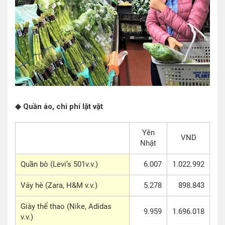
◆ Quần áo, chi phí lặt vặt
Yên
VND
Nhật
Quần bò (Levi’s 501v.v.)
6.007
1.022.992
Váy hè (Zara, H&M v.v.)
5.278
898.843
Giày thể thao (Nike, Adidas
9.959
1.696.018
v.v.)