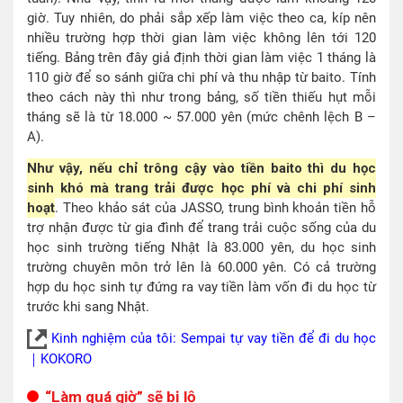
giờ. Tuy nhiên, do phải sắp xếp làm việc theo ca, kíp nên
nhiều trường hợp thời gian làm việc không lên tới 120
tiếng. Bảng trên đây giả định thời gian làm việc 1 tháng là
110 giờ để so sánh giữa chi phí và thu nhập từ baito. Tính
theo cách này thì như trong bảng, số tiền thiếu hụt mỗi
tháng sẽ là từ 18.000 ~ 57.000 yên (mức chênh lệch B –
A).
Như vậy, nếu chỉ trông cậy vào tiền baito thì du học
sinh khó mà trang trải được học phí và chi phí sinh
hoạt
. Theo khảo sát của JASSO, trung bình khoản tiền hỗ
trợ nhận được từ gia đình để trang trải cuộc sống của du
học sinh trường tiếng Nhật là 83.000 yên, du học sinh
trường chuyên môn trở lên là 60.000 yên. Có cả trường
hợp du học sinh tự đứng ra vay tiền làm vốn đi du học từ
trước khi sang Nhật.
Kinh nghiệm của tôi: Sempai tự vay tiền để đi du học
｜KOKORO
“Làm quá giờ” sẽ bị lộ