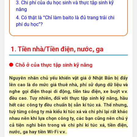
3. Chi phí của du học sinh và thực tập sinh kỹ
năng
4. Có thật là “Chỉ làm baito là đủ trang trải chi
phí du học”?
1. Tiền nhà/Tiền điện, nước, ga
Chỗ ở của thực tập sinh kỹ năng
Nguyên nhân chủ yếu khiến vật giá ở Nhật Bản bị đẩy
lên cao là do mức giá thuê nhà, phí sử dụng dữ liệu và
nghe gọi điện thoại di động, tiền tàu điện, xe buýt v.v.
đều cao. Tuy nhiên, đối với thực tập sinh kỹ năng, hầu
hết các công ty đều chuẩn bị sẵn kí túc xá. Thế nhưng,
tuỳ từng công ty mà kiểu kí túc xá và chi phí lại rất khác
nhau nên khi lựa chọn công ty, các bạn cũng nên chú ý
cả tiện nghi bên trong và chi phí kí túc xá, tiền điện,
nước, ga hay tiền Wi-Fi v.v..