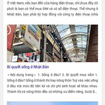
Ở Việt Nam, nếu bạn đến cửa hàng điện thoại, chỉ chưa đầy 20 phút là bạn có thể mua SIM và có số điện thoại. Thế nhưng ở Nhật Bản, bạn phải ký hợp đồng với công ty điện thoại (nhà mạng) và nếu không trả cước phí hàng tháng thì không thể dùng SIM. Ngoài việc có ít gói cước giá rẻ, nhiều nhà mạng chỉ có phương thức thanh toán bằng thẻ tín dụng của Nhật nên mình rất khó tìm được nhà mạng phù hợp. Lần này là lần đầu tiên mình ký hợp đồng với 1 hãng SIM giá rẻ. Mình sẽ giới thiệu với các bạn phương thức thanh toán và so sánh giá cước, đặc điểm của các nhà mạng mà mình đã tìm được.〈Vân Hoàng〉 Lý do cần số điện thoại Tháng 10 năm 2020 mình sang Nhật và đây là lần du học thứ 3 của mình. Lúc mới sang, để cuộc sống thuận lợi và suôn sẻ thì mình đã phải làm những việc sau. ① Làm thủ tục tại UBND thành phố ② Mở tài khoản ngân hàng ③ Ký hợp đồng với nhà mạng Thủ tục (nộp đơn chuyển đổi chỗ ở v.v.) ở UBND thành phố và việc mở tài khoản ngân hàng mình đã làm xong mà không gặp vấn đề gì. Tiếp theo, một thứ không thể thiếu đó là số điện thoại phải không nào. Thông thường mình có thể gọi điện qua các ứng dụng SNS là được nhưng trong những trường hợp khẩn cấp hay khi làm các thủ tục hành chính thì đúng là cần tới số điện thoại di động. Trong trường hợp của mình, mình đã cần dùng số điện thoại vào các việc sau. ✔︎ Mình nhận học bổng Chính phủ nên khi làm thủ tục online để nhận học bổng của Bộ Giáo dục, Văn hoá, Khoa học, Thể thao và Công nghệ Nhật Bản, mình cần nhập số điện thoại. ✔︎ Trường mình theo học có hệ thống quản lý thông tin của sinh viên, khi đăng ký thông tin trên hệ thống đó cũng cần nhập số điện thoại. ✔︎ Lần này sau khi du học 1 năm, mình quyết định ở lại Nhật làm việc, khi đi xin việc thì mình cũng phải viết số điện thoại vào sơ yếu lý lịch v.v. ✔︎ Khi mua hàng online thì cũng có lúc cần số điện thoại. Gói cước rẻ nhất của SB là 5000 yên/tháng! Trong lần du học đầu tiên (năm 2007~) và lần du học thứ hai (năm 2010~) mình đều sử dụng Softbank (SB). Lý do lần đầu mình chọn SB vì lúc đó SB có chiến dịch miễn phí cước điện thoại nội mạng, những bạn du học sinh xung quanh mình đều dùng SB. Khi đó, mình mua cả máy điện thoại nữa nên tính cả tiền trả góp mua máy hàng tháng thì mình mất 3000 ~ 4000 yên (khoảng 816.000 đồng) mỗi tháng. Lần thứ hai, mình không cần mua điện thoại nên mình đã chọn gói rẻ nhất không dùng internet, chỉ có cước gọi điện thoại. ※100 yên = 16.690 đồng (tỉ giá ngày 24/7/2023) Vì vậy lần thứ ba này mình cũng đến cửa hàng của SB để tìm hiểu và xin tư vấn, nhưng mình được giới thiệu gói cước rẻ nhất là khoảng 5000 yên/tháng. Mình đã rất sốc! Các gói bây giờ không chỉ có cước điện thoại mà còn bao gồm cả dung lượng internet nữa nên đắt hơn ngày trước. Trước khi sang Nhật, mình dùng SIM của Viettel, một tháng chỉ mất 90.000 đồng (khoảng 440 yên) mà lại được dùng internet không giới hạn. Ở Nhật mình không dùng đến internet mấy mà tại sao 1 tháng phải trả tới 5.000 yên nhỉ? Thật là khó tin. Mình đã thử hỏi nhân viên tư vấn là “Mình sống ở ký túc xá nên trong phòng đã có wifi rồi, có gói cước nào rẻ hơn nữa không?” nhưng mình bị từ chối thẳng thừng là “Công ty chúng tôi không có gói cước nào rẻ hơn”. Và thế là mình đã từ bỏ việc ký hợp đồng với SB. Phương thức thanh toán tiền của nhiều gói cước SIM giá rẻ Ở Nhật thì ngoài SB còn có docomo hay Au nhưng các nhà mạng lớn này đều không khác nhiều so với SB nên mình quyết định tìm một nhà mạng nhỏ. Mình đã liên lạc với người bạn thân đã ở Nhật 10 năm và một em khoá dưới vừa hoàn thành chương trình du học để hỏi và thu thập thông tin. LINE mobile Em khoá dưới của mình đã dùng “LINE mobile”. Theo lời em ấy, để ký được hợp đồng với LINE mobile thì cần làm các thủ tục như sau. ① Tạo tài khoản LINE của Nhật bằng số điện thoại ở Nhật ② Đăng ký LINE pay bằng tài khoản LINE của Nhật ③ Ký hợp đồng với LINE mobile với điều kiện thanh toán bằng LINE pay Em ấy nói đã được người quen cho dùng LINE Pay của người đó. Mình cũng có thể nhờ bạn bè hoặc người quen nhưng mình muốn thử tìm xem có nhà mạng nào thân thiện hơn không. ※Sau đó, LINE mobile đã ngừng cung cấp dịch vụ đăng ký tài khoản mới vào tháng 3 năm 2021. Chỉ có phương thức thanh toán bằng thẻ tín dụng Ở Nhật có nhiều hãng SIM giá rẻ nhưng phần lớn các hãng đều chỉ cho trả cước phí bằng thẻ tín dụng của Nhật. Trước đây người em của mình đã được một nhân viên trong cửa hàng bán đồ điện tử gia dụng ở Tokyo tư vấn là “thẻ tín dụng của Việt Nam cũng được chấp nhận” và em ấy đã đăng ký sim giá rẻ của “Bic SIM”. Thế nhưng, sau đó, nhà mạng liên lạc lại là “thẻ tín dụng của bạn không thể thanh toán tiền” và em ấy phải huỷ hợp đồng. Mặc dù đây không phải lỗi từ phía khách hàng, nhưng em ấy vẫn bị phạt khoảng 2000 yên vì huỷ hợp đồng giữa chừng. Mình và em ấy nói chuyện với nhau rồi tìm thấy nhà mạng giá rẻ tên là “UQ mobile” có vẻ có thể trả tiền bằng cách chuyển khoản nên mình thử đăng ký online. Thế nhưng, UQ mobile đã nhanh chóng phản hồi với nội dung chính là “sau khi xét duyệt, chúng tôi không thể tiếp nhận hợp đồng thanh toán bằng cách chuyển khoản ngân hàng hoặc tự động chuyển khoản”. Email thông báo kết quả xét duyệt của UQ mobile. “Chúng tôi không thể chấp nhận hợp đồng thanh toán bằng cách chuyển khoản ngân hàng. Quý khách hãy xem xét đến việc thanh toán bằng thẻ tín dụng”. “Rakuten mobile” cũng là một hãng lớn trong các hãng SIM giá rẻ và ngoài hình thức trả qua thẻ tín dụng, có vẻ họ cũng chấp nhận thanh toán bằng cách chuyển khoản ngân hàng, nhưng vẫn cần xét duyệt. SIM giá rẻ chấp nhận chuyển khoản ngân hàng LINE mobile, UQ mobile, Rakuten mobile mình đều không đăng ký được, đúng lúc khó khăn thì bạn thân của mình đã tìm thấy một nhà mạng mà từ trước đến giờ mình chưa nghe thấy tên và bạn ấy đã giới thiệu cho mình. Đó là nhà mạng “GTN mobile”, khi vào trang chủ của nhà mạng này, bạn sẽ thấy website của họ hỗ trợ đa ngôn ngữ và có cả tiếng Việt. ◆Gói dữ liệu kèm chức năng nghe gọi GTN (hàng tháng - bao gồm thuế) Dung lượng Cước phí (bao gồm thuế) 3G ¥1,200 10G ¥2,200 30G ¥4,200 50G ¥6,200 ※Có thể đăng ký SIM và mở thẻ tín dụng (Credit card) cùng một lúc. Khi thanh toán bằng thẻ tín dụng đó, cước phí hàng tháng giảm 220 yên.※Có thể đăng ký từ nước ngoài (Có thể nhận SIM ở sân bay của Nhật).※Cước gọi mỗi 30 giây là 22 yên (bao gồm thuế). Thế là nhà mạng SIM giá rẻ này đã đáp ứng được 2 nhu cầu của mình là “gói cước rẻ” và chấp nhận “thanh toán qua cửa hàng tiện lợi hoặc chuyển khoản ngân hàng”. Đây là nhà mạng mình nghe tên lần đầu nhưng vì người quen của bạn mình đang làm việc ở đó nên mình tin tưởng và đăng ký online. Ngay lập tức, 2 hôm sau SIM và hợp đồng đã được gửi tới địa chỉ của mình, sau khi cho SIM vào điện thoại thì máy đã có thể nghe gọi. Mình quá đỗi vui mừng! Thật không thể tin được là mình có thể mua được SIM giá rẻ một cách đơn giản như vậy. Vấn đề về SIM điện thoại của mình cũng đã được giải quyết! [iconpress id="local_1803" title="external link" style="color:#525252; font-size:22px;" ] Trang chủ của GTN mobile (đa ngôn ngữ) Ngoài ra, gần đây mình cũng được bạn mình giới thiệu một nhà mạng SIM giá rẻ tên là SIM VÀNG. Đây là SIM giá rẻ, chủ yếu phục vụ người Việt, người Myanmar, người Indonesia sống ở Nhật. Cũng giống như GTN mobile, người nước ngoài có thể thanh toán qua cửa hàng tiện lợi hoặc chuyển khoản ngân hàng. ◆Gói SIM VÀNG (hàng tháng - chưa gồm thuế) Dung lượng dữ liệu SIM dữ liệu SIM nghe gọi 1GB ¥600 ¥1,480 3GB ¥1,080 ¥2,180 5GB ¥1,380 ¥2,620 10GB ¥2,800 ¥4,180 25GB ¥3,180 ¥4,980 30GB ¥3,380 ¥5,180 ※SIM dữ liệu kèm chức năng nhận tin nhắn SMS: 150 yên/tháng.※SIM nghe gọi có cước phí mỗi 30 giây 20 yên.※Có SIM nghe gọi thoả thích (gọi miễn p
Bí quyết sống ở Nhật Bản
＜Nội dung trang＞ 1. Sống ở đâu? 2. Bí quyết mua sắm 1. Sống ở đâu? Sống ở thành thị hay nông thôn Tuỳ vào việc sống ở đâu mà mức độ tiện lợi và chi phí sinh hoạt sẽ khác nhau. Thành thị và nông thôn đều có những ưu điểm riêng. Dưới đây là blog so sánh điểm hay và dở của cuộc sống tại thành thị và nông thôn do một cựu du học sinh từng sống ở cả 2 nơi kể lại. So sánh chi tiết: Sống ở thành thị và nông thôn Phân tích dữ liệu: Sống ở địa phương nào mức chi vượt thu ít hơn So sánh giữa “chi phí của du học sinh” theo kết quả khảo sát của JASSO và “ước tính thu nhập từ baito” do ban biên tập tính toán dựa trên mức lương tối thiểu, ta có thể biết được chênh lệch thu chi của du học sinh từng vùng. Theo kết quả này, vùng bị chi vượt thu nhiều nhất là Kanto, tiếp theo là Tokyo, còn vùng ít bị thâm hụt nhất là Shikoku. Theo dữ liệu thì ở các thành phố lớn, khuynh hướng chung là mức lương giờ cao hơn nên lương baito kiếm được nhiều, nhưng chi phí còn cao hơn nữa. Nguyên nhân quan trọng trong khác biệt về chi phí là tiền thuê nhà và học phí. Để đạt được mục đích của bản thân khi đi du học thì nên chăng đừng lựa chọn địa phương theo ý thích, mà hãy tính toán kĩ về kinh tế khi chọn nơi đến để du học. ◆ Chi phí và thu nhập ước tính từ baito trong 1 tháng của du học sinh A. Chi phí B. Thu nhập ước tính từ baito Mức chênh lệch B－A Các tỉnh có nhiều du học sinh Lương tối thiểu bình quân Hokkaido 130.000 94.710 -35.290 Hokkaido 861 Tohoku 126.000 89.833 -36.167 Miyagi, Fukushima 817 Kanto 157.000 101.970 -55.030 Saitama, Chiba 927 Tokyo 163.000 111.430 -51.570 Tokyo 1.013 Chubu 130.000 100.430 -29.570 Aichi, Shizuoka 913 Kinki 143.000 104.023 -38.977 Osaka, Kyoto 946 Chukoku 126.000 94.453 -31.547 Hiroshima, Okayama 859 Shikoku 117.000 89.210 -27.790 Kagawa, Ehime 811 Kyushu 129.000 90.787 -38.213 Fukuoka, Oita 825 ※Lương tối thiểu các vùng (bình quân) = (Lương tối thiểu của tỉnh có nhiều du học sinh nhất x 2 + lương tối thiểu của tỉnh có nhiều du học sinh thứ nhì)÷3 ※Thu nhập ước tính từ baito = lương tối thiểu (bình quân) x 110 tiếng Trái: Thành phố Nagoya; Phải: Thành phố Fukuoka Ở nông thôn thường dễ sống hơn Cả du học sinh, thực tập sinh kỹ năng và kỹ sư khi làm việc ở thành phố lớn thường có mức lương cao hơn, nhưng nhiều trường hợp chi phí sinh hoạt còn cao hơn cả thu nhập, vì vậy, các bạn nên hết sức chú ý. Đối với thực tập sinh kỹ năng, tiền kí túc xá ở thành thị là một điểm mấu chốt. Tuỳ theo công ty phái cử, cũng có nơi học sinh không được tự do lựa chọn nơi đến thực tập, còn các công ty phái cử mà học sinh được chọn lựa thì thường là công ty làm ăn đàng hoàng hơn. Ngoài ra, trong số các du học sinh mà ban biên tập đã phỏng vấn, những bạn chọn vùng nông thôn thường có cuộc sống tương đối dễ dàng hơn, và nhờ đó, các bạn này cũng có xu hướng dành phần thời gian dư ra đó cho việc học. Các bạn có thể đọc những câu chuyện trải nghiệm thực tế của các sempai (du học sinh, thực tập sinh kỹ năng) miêu tả cụ thể cuộc sống ở vùng nông thôn để tham khảo cách lựa chọn nơi sinh sống. ● Hành trình du học trọn vẹn ý nghĩa nhờ vòng kết nối bạn bè phong phú (Du học: Từ trường tiếng Nhật → Đại học tỉnh lập Nagasaki) ● Học tập nghiêm túc, du học chi phí thấp. ● Lấy được chứng chỉ N1 sau chưa đầy 3 năm (Thực tập kỹ năng trong vòng tay ấm áp của những người xung quanh) ● Cùng bạn bè sống vui vẻ ở miền thôn quê (Thực tập kỹ năng ở tỉnh Mie) 2. Bí quyết mua sắm Đối với thực phẩm, ngoài chuyện giá cả, các bạn nên quan tâm đến độ an toàn nữa nhé. Còn đối với đồ điện gia dụng hay đồ lặt vặt dùng hàng ngày thì ngay cả trong cùng một khu vực thì tuỳ theo cửa hàng hoặc cách mua hàng mà giá cả có thể rất khác nhau. Vì vậy, các bạn nên bỏ công sức một chút để tiết kiệm nhé. Siêu thị Siêu thị mà người Việt trẻ ở Nhật đặc biệt ưa chuộng là siêu thị “Gyomu supa” có mặt trên toàn quốc. Ngoài siêu thị này ra, cũng còn nhiều siêu thị giá rẻ khác nữa. Bên cạnh đó, có nhiều người Việt còn đi mua sắm theo kiểu cùng trong một lần đi nhiều trung tâm mua sắm và siêu thị khác nhau, và ở mỗi cửa hàng lại mua một số mặt hàng khác nhau. Cửa hàng 100 yên Hầu hết các đồ dùng lặt vặt hằng ngày đều có thể mua được ở “Cửa hàng 100 yên”. Các cửa hàng này còn được gọi là cửa hàng “hyakkin” (nghĩa là đồng giá 100). Đúng như tên gọi này, hầu hết các mặt hàng đều có giá (trước thuế) là 100 yên. ※100 yên = khoảng 22.300 VND (Tỷ giá ngày 23/11/2020) Ở cửa hàng 100 yên, bạn có thể mua đủ loại tạp phẩm từ bát đũa, đồ dùng nhà bếp, đồ dùng trong nhà vệ sinh, dụng cụ, văn phòng phẩm, đồ thủ công, đồ điện... Rất nhiều người Nhật sau khi chuyển nhà thì trước tiên cũng đi ra cửa hàng 100 yên. Các công ty lớn kinh doanh cửa hàng 100 yên gồm có Daiso, Seria, Watts (bao gồm cả Meets, Look), Can★Do v.v.. Cách mua sắm đồ điện gia dụng Mua đồ trên trang so sánh rẻ hơn ở cửa hàng điện máy lớn Nói chung, so với cửa hàng đồ điện ngoài phố, các cửa hàng điện máy lớn (Joshin, Yamada Denki, Yodobashi Camera, Bic Camera v.v.) có giá rẻ hơn, còn các trang so sánh giá trên mạng Internet (như kakaku.com chẳng hạn) thì còn rẻ hơn nữa. Trong nhiều trường hợp, “giá thấp nhất” trên các trang so sánh còn thấp hơn “giá đặc biệt” tại các cửa hàng điện máy lớn. Trên các trang so sánh, ngoài đồ điện gia dụng, còn có thông tin về nhiều mặt hàng và dịch vụ khác nữa. Trang web bán hàng Tất cả các mặt hàng đều có thể mua được trên các trang web bán hàng qua mạng. Tuỳ từng sản phẩm mà giá cả có thể sẽ rẻ hơn mua ở siêu thị. Tuỳ theo từng gian hàng, có cả trường hợp nếu giá sản phẩm vượt qua một mức nhất định thì sẽ được miễn phí vận chuyển. Rakuten Amazon Cửa hàng kinh doanh số lượng lớn giá rẻ Các cửa hàng kinh doanh số lượng lớn giá rẻ được ưa chuộng gồm có “Don Quijote”, “Costco” v.v… Chuỗi cửa hàng “Don Quijote” có nhiều cửa hàng đặt ở những nơi dễ đi tới bằng tàu điện và được khách du lịch nước ngoài rất yêu thích. Don Quijote Hợp đồng nghe gọi・dữ liệu điện thoại di động Ở Nhật Bản, nếu sử dụng điện thoại di động trong thời gian dài thì bạn sẽ phải ký hợp đồng với nhà mạng di động (công ty viễn thông) và trả cước sử dụng hằng tháng. 3 nhà mạng lớn gồm có docomo, au và Softbank. Hầu hết các gói cước bao gồm cả nghe gọi và dữ liệu (kết nối Internet) đều vào khoảng từ 5.000 ~ 8.000 yên/tháng. Hiện nay, ngày càng có nhiều người sử dụng các loại SIM giá rẻ với mức phí sử dụng thấp hơn. Dưới đây là đường link bài viết chi tiết về SIM giá rẻ. Lựa chọn công ty điện thoại di động (SIM) một cách khôn ngoan 1. Tại sao cần phải ký hợp đồng dịch vụ nghe gọi và dữ liệu 2. Nhà mạng lớn thì chất lượng dịch vụ tốt, giá cao 3. Điện thoại・SIM giá rẻ 4. Ví dụ về gói cước SIM giá rẻ 5. Nhược điểm của SIM giá rẻ và cách khắc phục Quần áo, giày dép Có rất nhiều cửa hiệu quần áo giá rẻ. UNIQLO có cửa hàng ở khắp mọi nơi trên đất nước Nhật Bản, còn cửa hàng của ZARA và H&