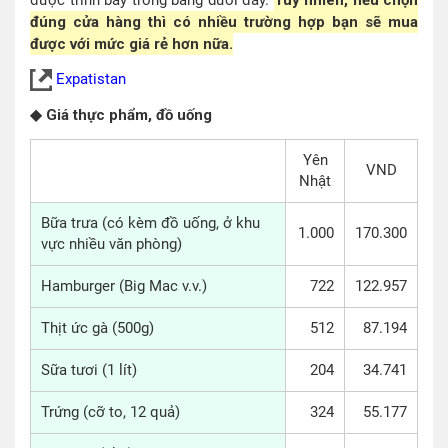
đúng cửa hàng thì có nhiều trường hợp bạn sẽ mua
được với mức giá rẻ hơn nữa.
Expatistan
◆ Giá thực phẩm, đồ uống
Yên
VND
Nhật
Bữa trưa (có kèm đồ uống, ở khu
1.000
170.300
vực nhiều văn phòng)
Hamburger (Big Mac v.v.)
722
122.957
Thịt ức gà (500g)
512
87.194
Sữa tươi (1 lít)
204
34.741
Trứng (cỡ to, 12 quả)
324
55.177