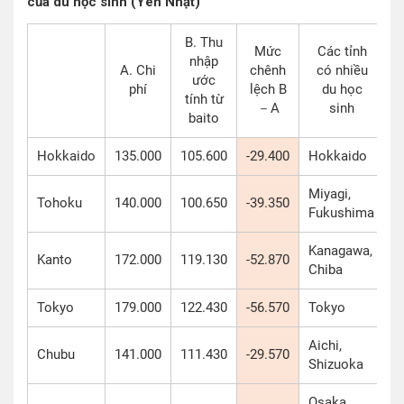
của du học sinh (Yên Nhật)
B. Thu
L
Mức
Các tỉnh
nhập
A. Chi
chênh
có nhiều
ước
phí
lệch B
du học
tính từ
－A
sinh
baito
Hokkaido
135.000
105.600
-29.400
Hokkaido
Miyagi,
Tohoku
140.000
100.650
-39.350
Fukushima
Kanagawa,
Kanto
172.000
119.130
-52.870
Chiba
Tokyo
179.000
122.430
-56.570
Tokyo
Aichi,
Chubu
141.000
111.430
-29.570
Shizuoka
Osaka,