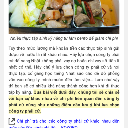
Nhiều thực tập sinh kỹ năng tự làm bento để giảm chi phí
Tuỳ theo mức lương mà khoản tiền các thực tập sinh gửi
được về nước là rất khác nhau. Hãy lựa chọn công ty phái
cử để sang Nhật không phải vay nợ hoặc chỉ vay số tiền ít
nhất có thể. Hãy chú ý lựa chọn công ty phái cử và nơi
thực tập, cố gắng học tiếng Nhật sao cho dễ đỗ phỏng
vấn vào công ty mình muốn đến làm việc… Làm như vậy
thì bạn sẽ có nhiều khả năng thành công hơn khi đi thực
tập kỹ năng.
Qua bài viết dưới đây, chúng tôi sẽ chia sẻ
với bạn sự khác nhau về chi phí liên quan đến công ty
phái cử cũng như những điểm cần lưu ý khi lựa chọn
công ty phái cử.
Chi phí trả cho các công ty phái cử khác nhau đến
mức nào/So sánh chi tiết｜KOKORO