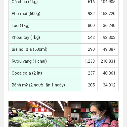
Cà chua (1kg)
616
104.905
Pho mai (500g)
932
158.720
Táo (1kg)
800
136.240
Khoai tây (1kg)
542
92.303
Bia nội địa (500ml)
290
49.387
Rượu vang (1 chai)
1.238
210.831
Coca cola (2 lít)
237
40.361
Bánh mỳ (2 người ăn 1 ngày)
205
34.912