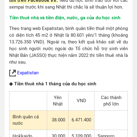
tìm trên Facebook v.v..
Nếu du học sinh trao đổi với các
sempai trước khi sang Nhật thì chắc là sẽ thuận lợi hơn.
Tiền thuê nhà và tiền điện, nước, ga của du học sinh
Theo trang web Expatistan, bình quân tiền thuê một phòng
có diện tích 45 m2 ở Nhật là 80.601 yên/1 tháng (khoảng
13.726.350 VND). Ngoài ra, theo kết quả khảo sát về du
học sinh người nước ngoài do Tổ chức hỗ trợ sinh viên
Nhật Bản (JASSO) thực hiện năm 2022 thì tiền thuê nhà là
như sau.
Expatistan
◆ Tiền thuê nhà 1 tháng của du học sinh
Yên
Các thành
VND
Nhật
phố lớn
Bình quân cả
38.000
6.471.400
nước
Hokkaido
30.000
5.109.000
Sapporo