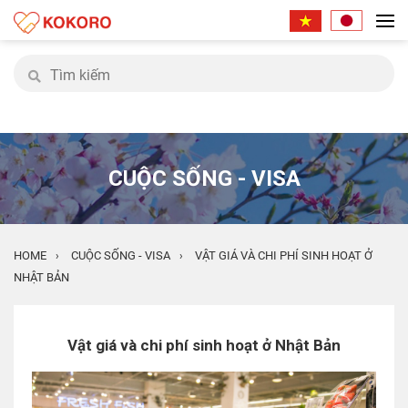
CUỘC SỐNG - VISA
HOME
CUỘC SỐNG - VISA
VẬT GIÁ VÀ CHI PHÍ SINH HOẠT Ở
›
›
NHẬT BẢN
Vật giá và chi phí sinh hoạt ở Nhật Bản