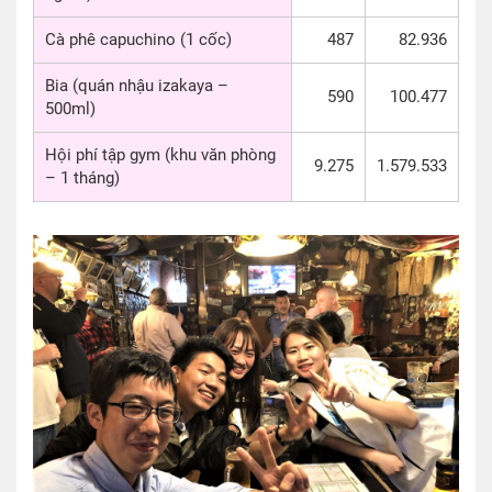
Cà phê capuchino (1 cốc)
487
82.936
Bia (quán nhậu izakaya –
590
100.477
500ml)
Hội phí tập gym (khu văn phòng
9.275
1.579.533
– 1 tháng)