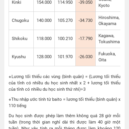
Kinki
154.000
114.950
-39.050
Kyoto
Hiroshima,
Chugoku
140.000
105.270
-34.730
Okayama
Kagawa,
Shikoku
118.000
100.210
-17.790
Tokushima
Fukuoka,
Kyushu
128.000
101.970
-26.030
Oita
※Lương tối thiểu các vùng (bình quân) = (Lương tối thiểu
của tỉnh có nhiều du học sinh nhất x 2 + lương tối thiểu
của tỉnh có nhiều du học sinh thứ nhì)÷3
※Thu nhập ước tính từ baito = lương tối thiểu (bình quân) x
110 tiếng
Du học sinh được phép làm thêm không quá 28 giờ mỗi
tuần (trong thời gian nghỉ dài thì được làm 40 giờ một
tuần). Như vậy, tính ra mỗi tháng được làm khoảng 120