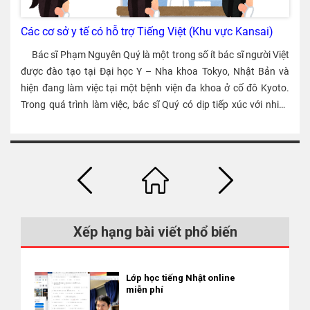
Các cơ sở y tế có hỗ trợ Tiếng Việt (Khu vực Kansai)
Bác sĩ Phạm Nguyên Quý là một trong số ít bác sĩ người Việt
được đào tạo tại Đại học Y – Nha khoa Tokyo, Nhật Bản và
hiện đang làm việc tại một bệnh viện đa khoa ở cố đô Kyoto.
Trong quá trình làm việc, bác sĩ Quý có dịp tiếp xúc với nhiều
bệnh nhân người Việt Nam lẫn người nước ngoài gặp khó khăn
trong quá trình khám chữa bệnh nên đã viết bài sau đây, với hy
vọng giúp ích đôi chút trong việc cải thiện tình hình. Cách tìm
kiếm cơ sở y tế Số người Việt Nam đang làm việc, học tập ở
Nhật Bản ngày càng tăng. Theo số liệu của Bộ Tư pháp Nhật
Bản, tính tới tháng 12/2019, số người Việt Nam tại Nhật Bản là
411.968 người, tăng 24,5% so với con số 81.133 người trong
Xếp hạng bài viết phổ biến
năm trước đó. Tuy nhiên, một bộ phận lớn người Việt không đủ
khả năng giao tiếp bằng tiếng Nhật phổ thông và gặp nhiều
khó khăn trong việc giao tiếp khi đi khám bệnh. Đây là vấn đề
Lớp học tiếng Nhật online
phổ biến của người nước ngoài ở Nhật dù nhiều người có bảo
miễn phí
hiểm y tế và trên nguyên tắc có thể đi bất cứ bệnh viện/phòng