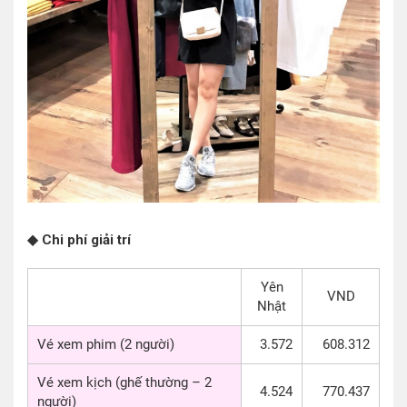
◆ Chi phí giải trí
Yên
VND
Nhật
Vé xem phim (2 người)
3.572
608.312
Vé xem kịch (ghế thường – 2
4.524
770.437
người)